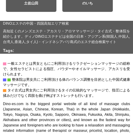
土佐山田
のいち
DINOエステの中国・四国高知エリア検索
高知近くのメンズエステ・アカスリ・アロママッサージ・タイ古式・整体院を
紹介します。ディノDINOエステナビは全国の日本・アジアン系(韓国人,中国人,
台湾人,香港人,タイ人)・インドネシアバリ島式のエステ総合検索サイト
Tags:
▇
一般エステとは男女ともにご利用頂けるリラクゼーションマッサージの総称
で、女性セラピストによる指圧、パウダーやオイルマッサージ、アカスリを受
けられます。
▇
▇
整体院は男女共にご利用頂ける体のバランス調整を目的とした中国式健康
マッサージです。
▇
タイ古式は男女共にご利用頂けるタイの伝統的なマッサージで、指圧による
揉みだけでなく四肢を曲げ伸ばすストレッチも行います。
Dino-es.com is the biggest portal website of all kind of massage clubs
(Japanese, Asian, Chinese, Korean, Thai) in the whole Japan (Hokkaido,
Tokyo, Nagoya, Osaka, Kyoto, Sapporo, Okinawa, Fukuoka, Akita, Shinjuku,
Akihabara and other provinces or cities), and known as the fastest way for
Japanese and foreigners who are looking to have a relaxation and massaging
related information (name of therapist or masseur, pricelist, location, photo,