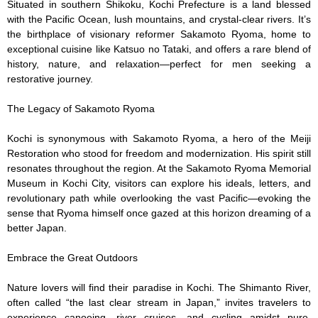
Situated in southern Shikoku, Kochi Prefecture is a land blessed 
with the Pacific Ocean, lush mountains, and crystal-clear rivers. It’s 
the birthplace of visionary reformer Sakamoto Ryoma, home to 
exceptional cuisine like Katsuo no Tataki, and offers a rare blend of 
history, nature, and relaxation—perfect for men seeking a 
restorative journey.

The Legacy of Sakamoto Ryoma

Kochi is synonymous with Sakamoto Ryoma, a hero of the Meiji 
Restoration who stood for freedom and modernization. His spirit still 
resonates throughout the region. At the Sakamoto Ryoma Memorial 
Museum in Kochi City, visitors can explore his ideals, letters, and 
revolutionary path while overlooking the vast Pacific—evoking the 
sense that Ryoma himself once gazed at this horizon dreaming of a 
better Japan.

Embrace the Great Outdoors

Nature lovers will find their paradise in Kochi. The Shimanto River, 
often called “the last clear stream in Japan,” invites travelers to 
experience canoeing, river cruises, and cycling amidst pure, 