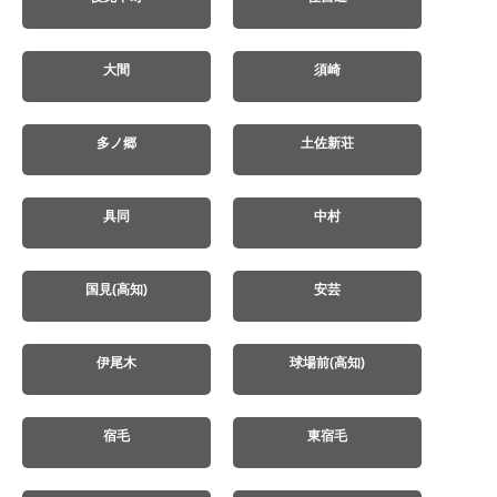
大間
須崎
多ノ郷
土佐新荘
具同
中村
国見(高知)
安芸
伊尾木
球場前(高知)
宿毛
東宿毛