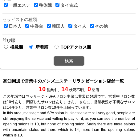
一般エステ
整体院
タイ古式
セラピストの種類:
日本人
中香台
韓国人
タイ人
その他
並び順:
掲載順
新着順
TOPアクセス順
検索
高知周辺で営業中のメンズエステ・リラクゼーション店舗一覧
10
14
0
営業中、
状況不明、
閉店
この地域ではマッサージ・SPAサロン事業は非常に好調です。営業中サロン数
は10件あり、閉店したサロンはありません。 さらに、営業状況が不明なサロン
は14件あり、営業中サロン数10件を上回っています。
In this area, massage and SPA salon businesses are still very good, people are
still enjoying the service and willing to pay for it, as you can see the number of
opening salons is 10, but none of closing salon. Sadly there are more salons
with uncertain status out there which is 14, more than the opening salons
which is 10.