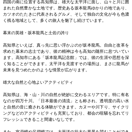
四国の南に位置する高知県は、雄大な太平洋に面し、山々と川に囲
まれた自然豊かな土地です。歴史ある坂本龍馬ゆかりの地であり、
カツオのたたきに代表されるグルメ、そして独自の文化が今も色濃
く残る地域として、多くの旅人を魅了し続けています。

幕末の英雄・坂本龍馬と土佐の誇り

高知県といえば、真っ先に思い浮かぶのが坂本龍馬。自由と改革を
求めた幕末の志士であり、彼の精神は今も高知の随所に息づいてい
ます。高知市にある「坂本龍馬記念館」では、彼の生涯や思想を深
く知ることができます。太平洋を見渡すその場所は、まさに龍馬が
未来を見つめたかのような情景が広がります。

雄大な自然と心地よいアクティビティ

高知県は、海・山・川の自然が絶妙に交わるエリアです。特に有名
なのが四万十川。「日本最後の清流」とも称され、透明度の高い水
と自然の音に癒される体験ができます。カヌーや川下り、サイクリ
ングなどのアクティビティも充実しており、都会の喧騒を忘れてリ
フレッシュできること間違いなしです。

また、室戸岬や足摺岬では、太平洋の壮大な風景を望むことができ