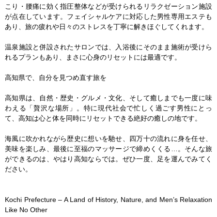
こり・腰痛に効く指圧整体などが受けられるリラクゼーション施設
が点在しています。フェイシャルケアに対応した男性専用エステも
あり、旅の疲れや日々のストレスを丁寧に解きほぐしてくれます。

温泉施設と併設されたサロンでは、入浴後にそのまま施術が受けら
れるプランもあり、まさに心身のリセットには最適です。

高知県で、自分を見つめ直す旅を

高知県は、自然・歴史・グルメ・文化、そして癒しまでも一度に味
わえる「贅沢な場所」。特に現代社会で忙しく過ごす男性にとっ
て、高知は心と体を同時にリセットできる絶好の癒しの地です。

海風に吹かれながら歴史に想いを馳せ、四万十の流れに身を任せ、
美味を楽しみ、最後に至福のマッサージで締めくくる…。そんな旅
ができるのは、やはり高知ならでは。ぜひ一度、足を運んでみてく
ださい。

Kochi Prefecture – A Land of History, Nature, and Men’s Relaxation 
Like No Other
