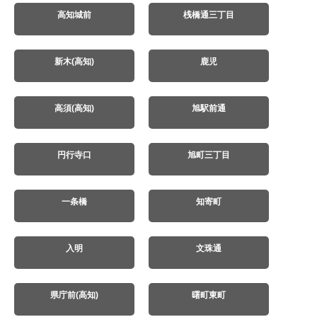
高知城前
桟橋通三丁目
新木(高知)
鹿児
高須(高知)
旭駅前通
円行寺口
旭町三丁目
一条橋
知寄町
入明
文珠通
県庁前(高知)
曙町東町