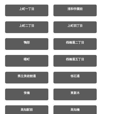
上町一丁目
清和学園前
上町二丁目
上町四丁目
鴨部
桟橋通二丁目
曙町
桟橋通五丁目
県立美術館通
領石通
蛍橋
東新木
高知駅前
高知橋