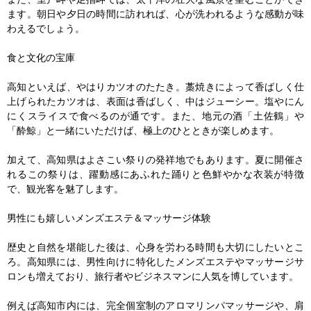
ます。朝日や夕日の時間に訪れれば、心が洗われるような感動が味
わえるでしょう。

食と文化の宝庫

高知といえば、やはりカツオのたたき。藁焼きによって香ばしく仕
上げられたカツオは、表面は香ばしく、中はジューシー。塩やにん
にくスライスで食べるのが通です。また、地元の酒「土佐鶴」や
「酔鯨」と一緒にいただけば、極上のひとときが楽しめます。

加えて、高知県はよさこい祭りの発祥地でもあります。夏に開催さ
れるこの祭りは、躍動感にあふれた踊りと色鮮やかな衣装が特徴
で、観光客を魅了します。

男性にも嬉しいメンズエステ＆マッサージ体験

歴史と自然を堪能した後は、心身を労わる時間も大切にしたいとこ
ろ。高知県には、男性向けに特化したメンズエステやマッサージサ
ロンも増えており、旅行者やビジネスマンに人気を博しています。

例えば高知市内には、完全個室制のアロマリンパマッサージや、肩