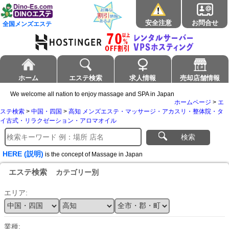
安全注意
お問合せ
全国メンズエステ
ホーム
エステ検索
求人情報
売却店舗情報
We welcome all nation to enjoy massage and SPA in Japan
ホームページ
>
エ
ステ検索
>
中国・四国
>
高知 メンズエステ・マッサージ・アカスリ・整体院・タ
イ古式・リラクゼーション・アロマオイル
検索
HERE (説明)
is the concept of Massage in Japan
エステ検索
カテゴリー別
エリア:
業種: