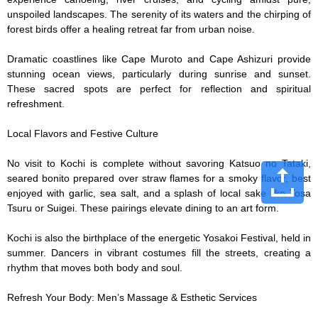
unspoiled landscapes. The serenity of its waters and the chirping of 
forest birds offer a healing retreat far from urban noise.

Dramatic coastlines like Cape Muroto and Cape Ashizuri provide 
stunning ocean views, particularly during sunrise and sunset. 
These sacred spots are perfect for reflection and spiritual 
refreshment.

Local Flavors and Festive Culture

No visit to Kochi is complete without savoring Katsuo no Tataki, 
seared bonito prepared over straw flames for a smoky flavor, best 
enjoyed with garlic, sea salt, and a splash of local sake like Tosa 
Tsuru or Suigei. These pairings elevate dining to an art form.

Kochi is also the birthplace of the energetic Yosakoi Festival, held in 
summer. Dancers in vibrant costumes fill the streets, creating a 
rhythm that moves both body and soul.

Refresh Your Body: Men’s Massage & Esthetic Services
