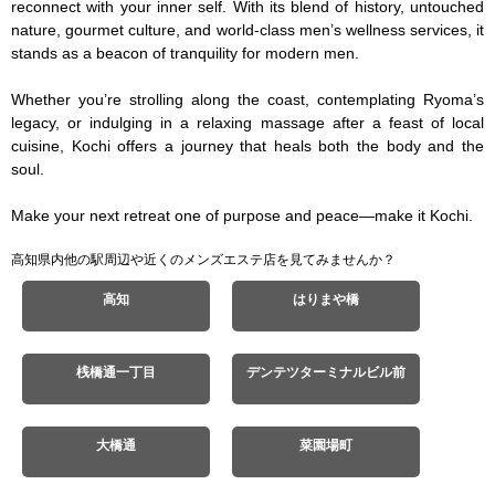
reconnect with your inner self. With its blend of history, untouched 
nature, gourmet culture, and world-class men’s wellness services, it 
stands as a beacon of tranquility for modern men.

Whether you’re strolling along the coast, contemplating Ryoma’s 
legacy, or indulging in a relaxing massage after a feast of local 
cuisine, Kochi offers a journey that heals both the body and the 
soul.

Make your next retreat one of purpose and peace—make it Kochi.
高知県内他の駅周辺や近くのメンズエステ店を見てみませんか？
高知
はりまや橋
桟橋通一丁目
デンテツターミナルビル前
大橋通
菜園場町