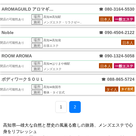
AROMAGUILD アロマギルド 高知
☎
080-3164-5530
場所
高知➠高知駅
日本人
一般エステ
閉店の可能性あり
施術
メンズエステ・リラクゼー..
Noble
☎
090-4504-2122
場所
高知➠高知発
日本人
閉店の可能性あり
施術
出張エステ
ROOM AROMA
☎
090-1324-5058
場所
高知➠はりまや橋駅
日本人
一般エステ
閉店の可能性あり
施術
メンズエステ
ボディワークＳＯＵＬ
☎
088-865-5724
場所
高知➠南国市
タイ人
タイ古式
閉店の可能性あり
施術
整体・タイ古式
1
2
高知県―雄大な自然と歴史の風薫る癒しの旅路、メンズエステで心
身をリフレッシュ
