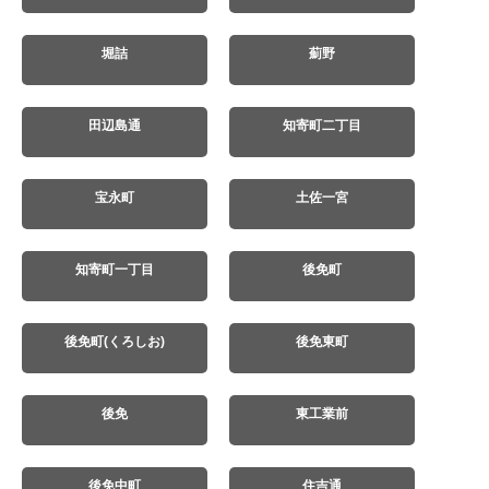
堀詰
薊野
田辺島通
知寄町二丁目
宝永町
土佐一宮
知寄町一丁目
後免町
後免町(くろしお)
後免東町
後免
東工業前
後免中町
住吉通