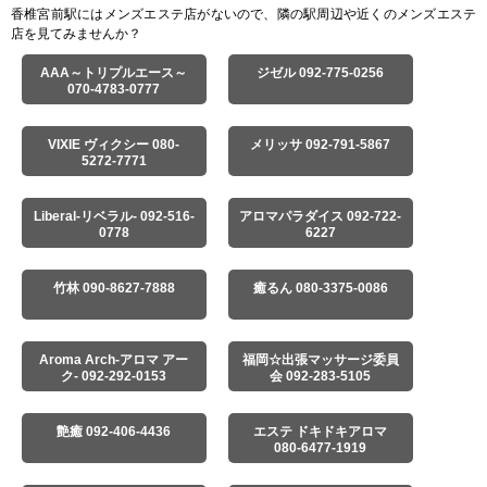
香椎宮前駅にはメンズエステ店がないので、隣の駅周辺や近くのメンズエステ
店を見てみませんか？
AAA～トリプルエース～
ジゼル 092-775-0256
070-4783-0777
VIXIE ヴィクシー 080-
メリッサ 092-791-5867
5272-7771
Liberal-リベラル- 092-516-
アロマパラダイス 092-722-
0778
6227
竹林 090-8627-7888
癒るん 080-3375-0086
Aroma Arch-アロマ アー
福岡☆出張マッサージ委員
ク- 092-292-0153
会 092-283-5105
艶癒 092-406-4436
エステ ドキドキアロマ
080-6477-1919