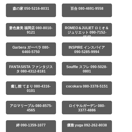
森の家 050-5216-8031
百合 080-4691-9558
妻色兼美 福岡店 080-8010-
ROMEO＆JULIET ロミオ＆
9121
ジュリエット 090-7152-
4649
Garbera ガーベラ 080-
INSPIRE インスパイア
6460-5750
090-5285-9994
FANTASISTA ファンタジス
Souffle スフレ 090-5028-
タ 080-4312-8181
0801
癒し館 てまり 080-4316-
cocokara 080-3378-5151
0101
アロマリーブル 080-8575-
ロイヤルガーデン 080-
4565
3377-4886
絆 090-1359-1077
優雅 yuga 092-262-8038