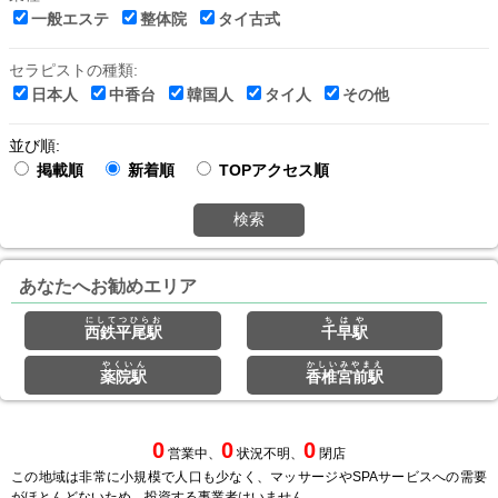
一般エステ
整体院
タイ古式
セラピストの種類:
日本人
中香台
韓国人
タイ人
その他
並び順:
掲載順
新着順
TOPアクセス順
検索
あなたへお勧めエリア
にしてつひらお
ちはや
西鉄平尾駅
千早駅
やくいん
かしいみやまえ
薬院駅
香椎宮前駅
0
0
0
営業中、
状況不明、
閉店
この地域は非常に小規模で人口も少なく、マッサージやSPAサービスへの需要
がほとんどないため、投資する事業者はいません。