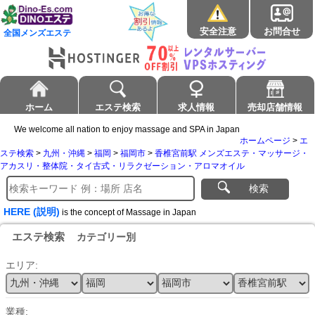
安全注意
お問合せ
全国メンズエステ
ホーム
エステ検索
求人情報
売却店舗情報
We welcome all nation to enjoy massage and SPA in Japan
ホームページ
>
エ
ステ検索
>
九州・沖縄
>
福岡
>
福岡市
>
香椎宮前駅 メンズエステ・マッサージ・
アカスリ・整体院・タイ古式・リラクゼーション・アロマオイル
検索
HERE (説明)
is the concept of Massage in Japan
エステ検索
カテゴリー別
エリア:
業種: