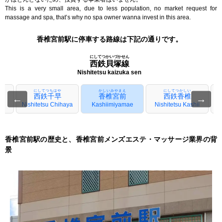
This is a very small area, due to less population, no market request for
massage and spa, that’s why no spa owner wanna invest in this area.
香椎宮前駅に停車する路線は下記の通りです。
にしてつかいづかせん
西鉄貝塚線
Nishitetsu kaizuka sen
にしてつちはや
かしいみやまえ
にしてつかしい
西鉄千早
香椎宮前
西鉄香椎
←
→
Nishitetsu Chihaya
Kashiimiyamae
Nishitetsu Kashii
香椎宮前駅の歴史と、香椎宮前メンズエステ・マッサージ業界の背
景