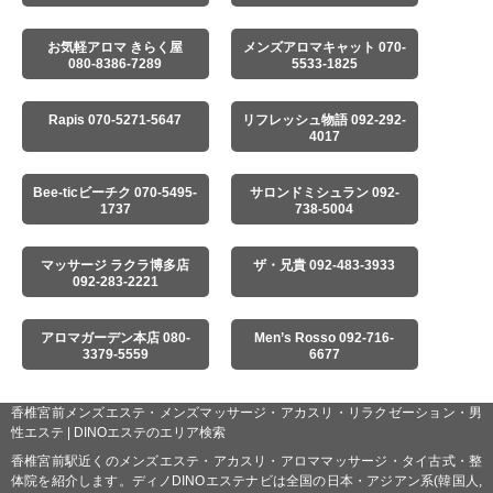
お気軽アロマ きらく屋
メンズアロマキャット 070-
080-8386-7289
5533-1825
Rapis 070-5271-5647
リフレッシュ物語 092-292-
4017
Bee-ticビーチク 070-5495-
サロンドミシュラン 092-
1737
738-5004
マッサージ ラクラ博多店
ザ・兄貴 092-483-3933
092-283-2221
アロマガーデン本店 080-
Men’s Rosso 092-716-
3379-5559
6677
香椎宮前メンズエステ・メンズマッサージ・アカスリ・リラクゼーション・男
性エステ | DINOエステのエリア検索
香椎宮前駅近くのメンズエステ・アカスリ・アロママッサージ・タイ古式・整
体院を紹介します。ディノDINOエステナビは全国の日本・アジアン系(韓国人,