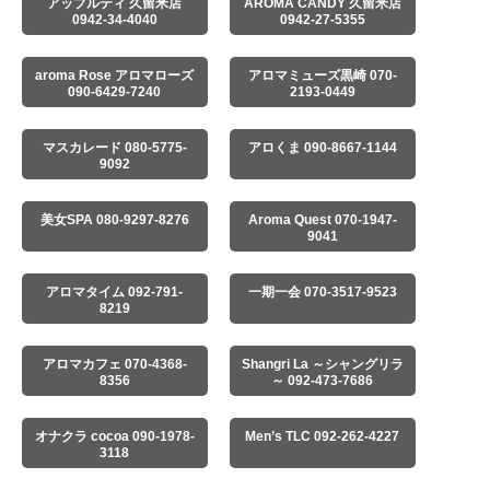
アップルティ 久留米店
AROMA CANDY 久留米店
0942-34-4040
0942-27-5355
aroma Rose アロマローズ
アロマミューズ黒崎 070-
090-6429-7240
2193-0449
マスカレード 080-5775-
アロくま 090-8667-1144
9092
美女SPA 080-9297-8276
Aroma Quest 070-1947-
9041
アロマタイム 092-791-
一期一会 070-3517-9523
8219
アロマカフェ 070-4368-
Shangri La ～シャングリラ
8356
～ 092-473-7686
オナクラ cocoa 090-1978-
Men’s TLC 092-262-4227
3118