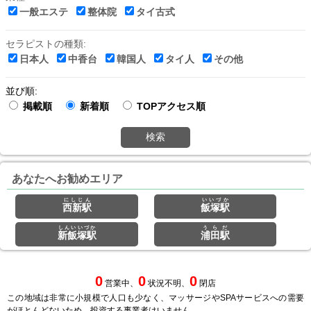
一般エステ
整体院
タイ古式
セラピストの種類:
日本人
中香台
韓国人
タイ人
その他
並び順:
掲載順
新着順
TOPアクセス順
検索
あなたへお勧めエリア
にしじん
いいづか
西新駅
飯塚駅
しんいいづか
うらだ
新飯塚駅
浦田駅
0
0
0
営業中、
状況不明、
閉店
この地域は非常に小規模で人口も少なく、マッサージやSPAサービスへの需要
がほとんどないため、投資する事業者はいません。