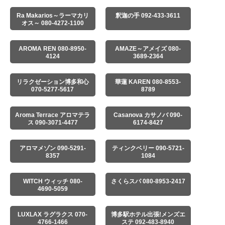
Ra Makarios～ラーマカリ
釈迦の手 092-433-3611
オス～ 080-4272-1100
AROMA REN 080-8950-
AMAZE～アメイズ 080-
4124
3689-2364
リラクゼーション博多和心
華蓮 KAREN 080-8553-
070-5277-5617
8789
Aroma Terrace アロマテラ
Casanova カサノバ 090-
ス 090-3071-4477
6174-8427
アロマメゾン 090-5291-
ティンクベリー 090-5721-
8357
1084
WITCH ウィッチ 080-
さくらスパ 080-8953-2417
4690-5059
LUXLAX ラグラクス 070-
博多駅ホテル出張!メンズエ
4766-1466
ステ 092-483-8940