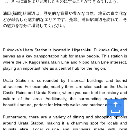
し、さらに旅をより充実したものにすることができるでしょう。

浦田(福岡)駅周辺は、歴史的な背景や豊かな自然、地元の食文化な
どが融合した魅力的なエリアです。是非、浦田駅周辺を訪れて、そ
の魅力を存分に堪能してください。

Fukuoka's Urata Station is located in Higashi-ku, Fukuoka City, and 
serves as a key transportation hub for many people. This station is 
where the JR Kagoshima Main Line and Nippo Main Line intersect, 
playing an important role as a central hub for the region.

Urata Station is surrounded by historical buildings and tourist 
attractions. For example, nearby there are sites such as the Urata 
Castle Ruins and Urata Shrine, where you can feel the history and 
culture of the area. Additionally, the surrounding area boasts 
beautiful nature, perfect for leisurely walks and outdoor activities.

Furthermore, there are a variety of dining and shopping options 
around Urata Station, making it a charming spot for locals and 
tourists alike. Local cuisine and souvenirs made with local 