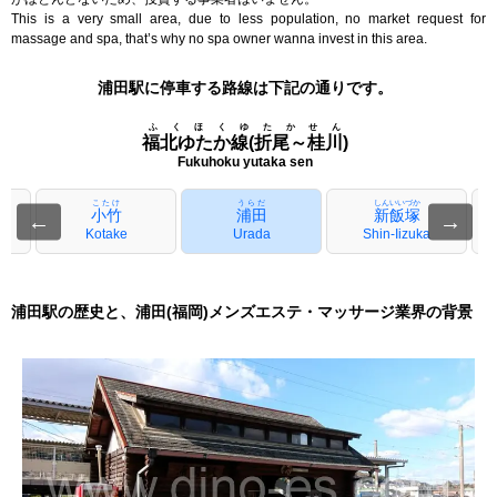
This is a very small area, due to less population, no market request for
massage and spa, that’s why no spa owner wanna invest in this area.
浦田駅に停車する路線は下記の通りです。
ふくほくゆたかせん
福北ゆたか線(折尾～桂川)
Fukuhoku yutaka sen
こたけ
うらだ
しんいいづか
小竹
浦田
新飯塚
←
→
Kotake
Urada
Shin-Iizuka
浦田駅の歴史と、浦田(福岡)メンズエステ・マッサージ業界の背景