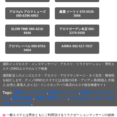
アロマμ’s アロマミューズ
癒麗 イーリイ 070-5539-
080-8396-6963
3666
SLOW TIME 080-4218-
アロマガーデン本店 080-
6846
3379-5559
アロマレーベル 090-8763-
ARIRA 092-517-7037
0404
浦田メンズエステ・メンズマッサージ・アカスリ・リラクゼーション・男性エ
ステ | DINOエステのエリア検索
浦田駅近くのメンズエステ・アカスリ・アロママッサージ・タイ古式・整体院
を紹介します。ディノDINOエステナビは全国の日本・アジアン系(韓国人,中国
人,台湾人,香港人,タイ人)・インドネシアバリ島式のエステ総合検索サイト
Tags:
浦田のメンズエステ
,
浦田のマッサージ
,
浦田のリラクゼーシ
ョン
,
浦田の指圧
,
浦田の男性エステ
,
massage and spa in the
station of Urada
,
▇
一般エステとは男女ともにご利用頂けるリラクゼーションマッサージの総称