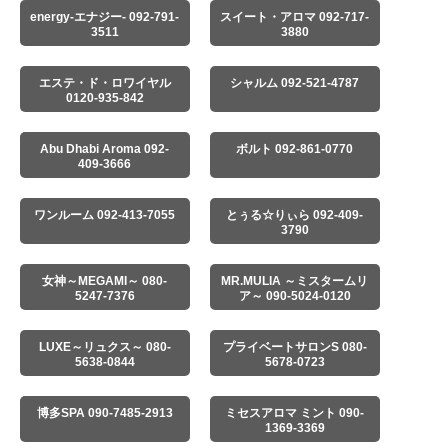
energy-エナジー- 092-791-
スイート・アロマ 092-717-
3511
3880
エステ・ド・ロワイヤル
シャルム 092-521-4787
0120-935-842
Abu Dhabi Aroma 092-
ボルト 092-861-0770
409-3666
ワンルーム 092-413-7055
とぅる☆りぃら 092-409-
3790
女神～MEGAMI～ 080-
MR.MULIA ～ミスタームリ
5247-7376
ア～ 090-5024-0120
LUXE～リュクス～ 080-
プライベートサロンS 080-
5638-0844
5678-0723
博多SPA 090-7485-2913
ミセスアロマ ミント 090-
1369-3369