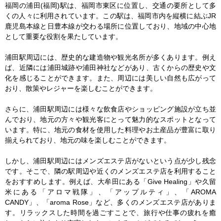
福岡の浦田(福岡)駅は、福岡市東区に位置し、交通の要所として多
くの人々に利用されています。この駅は、福岡市内を縦横に結ぶJR
鹿児島本線と日豊本線が交わる場所に位置しており、地域の中心地
として重要な役割を果たしています。

浦田駅周辺には、歴史的な建造物や観光名所が多くあります。例え
ば、近隣には浦田城跡や浦田神社などがあり、古くからの歴史や文
化を感じることができます。また、周辺には美しい自然も広がって
おり、散策やレジャーを楽しむことができます。

さらに、浦田駅周辺には様々な飲食店やショッピング施設が立ち並
んでおり、地元の方々や観光客にとって魅力的なスポットとなって
います。特に、地元の食材を使用した料理やお土産品が豊富に取り
揃えられており、地元の味を楽しむことができます。

しかし、浦田駅周辺にはメンズエステ店がないという点が少し残念
です。そこで、隣の駅周辺や近くのメンズエステ店を利用すること
をおすすめします。例えば、大牟田にある「Give Healing」や久留
米にある「アロマ戦隊」、「アップルティ」、「AROMA 
CANDY」、「aroma Rose」など、多くのメンズエステ店がありま
す。リラックスした時間を過ごすことで、旅行や仕事の疲れを癒