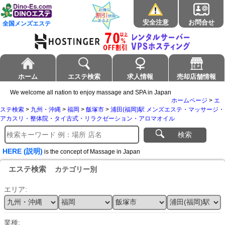
安全注意
お問合せ
全国メンズエステ
ホーム
エステ検索
求人情報
売却店舗情報
We welcome all nation to enjoy massage and SPA in Japan
ホームページ
>
エ
ステ検索
>
九州・沖縄
>
福岡
>
飯塚市
>
浦田(福岡)駅 メンズエステ・マッサージ・
アカスリ・整体院・タイ古式・リラクゼーション・アロマオイル
検索
HERE (説明)
is the concept of Massage in Japan
エステ検索
カテゴリー別
エリア:
業種: