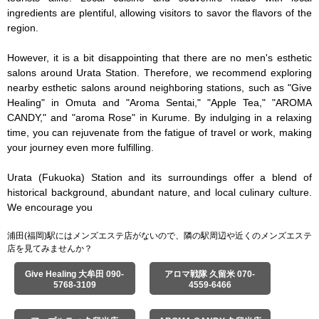
ingredients are plentiful, allowing visitors to savor the flavors of the 
region.

However, it is a bit disappointing that there are no men's esthetic 
salons around Urata Station. Therefore, we recommend exploring 
nearby esthetic salons around neighboring stations, such as "Give 
Healing" in Omuta and "Aroma Sentai," "Apple Tea," "AROMA 
CANDY," and "aroma Rose" in Kurume. By indulging in a relaxing 
time, you can rejuvenate from the fatigue of travel or work, making 
your journey even more fulfilling.

Urata (Fukuoka) Station and its surroundings offer a blend of 
historical background, abundant nature, and local culinary culture. 
We encourage you
浦田(福岡)駅にはメンズエステ店がないので、隣の駅周辺や近くのメンズエステ
店を見てみませんか？
Give Healing 大牟田 090-
アロマ戦隊 久留米 070-
5768-3109
4559-6466