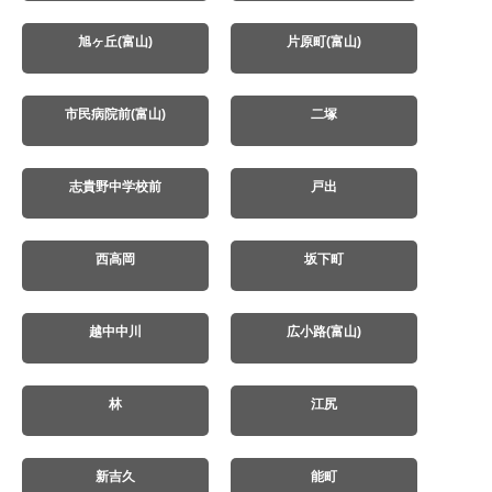
旭ヶ丘(富山)
片原町(富山)
市民病院前(富山)
二塚
志貴野中学校前
戸出
西高岡
坂下町
越中中川
広小路(富山)
林
江尻
新吉久
能町