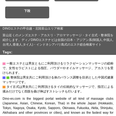
下段
DINOエステの甲信越・北陸富山エリア検索
富山近くのメンズエステ・アカスリ・アロママッサージ・タイ古式・整体院を
紹介します。ディノDINOエステナビは全国の日本・アジアン系(韓国人,中国人,
台湾人,香港人,タイ人)・インドネシアバリ島式のエステ総合検索サイト
Tags:
▇
一般エステとは男女ともにご利用頂けるリラクゼーションマッサージの総称
で、女性セラピストによる指圧、パウダーやオイルマッサージ、アカスリを受
けられます。
▇
▇
整体院は男女共にご利用頂ける体のバランス調整を目的とした中国式健康
マッサージです。
▇
タイ古式は男女共にご利用頂けるタイの伝統的なマッサージで、指圧による
揉みだけでなく四肢を曲げ伸ばすストレッチも行います。
Dino-es.com is the biggest portal website of all kind of massage clubs
(Japanese, Asian, Chinese, Korean, Thai) in the whole Japan (Hokkaido,
Tokyo, Nagoya, Osaka, Kyoto, Sapporo, Okinawa, Fukuoka, Akita, Shinjuku,
Akihabara and other provinces or cities), and known as the fastest way for