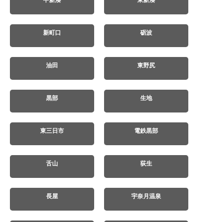
中新湊
東新湊
新町口
砺波
油田
東野尻
黒部
生地
東三日市
電鉄黒部
舌山
荻生
長屋
宇奈月温泉