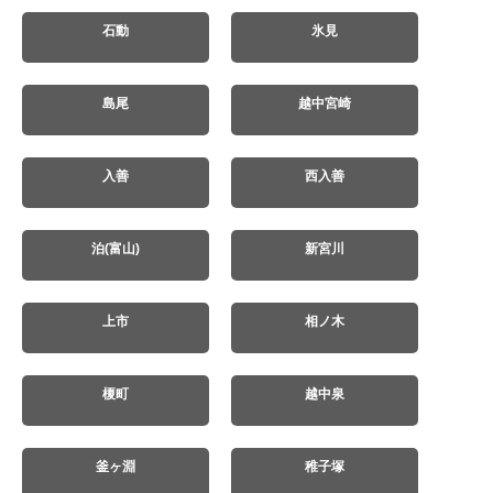
石動
氷見
島尾
越中宮崎
入善
西入善
泊(富山)
新宮川
上市
相ノ木
榎町
越中泉
釜ヶ淵
稚子塚