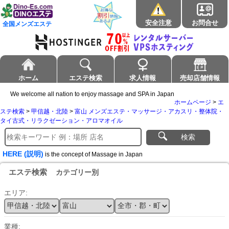
安全注意
お問合せ
全国メンズエステ
ホーム
エステ検索
求人情報
売却店舗情報
We welcome all nation to enjoy massage and SPA in Japan
ホームページ
>
エ
ステ検索
>
甲信越・北陸
>
富山 メンズエステ・マッサージ・アカスリ・整体院・
タイ古式・リラクゼーション・アロマオイル
検索
HERE (説明)
is the concept of Massage in Japan
エステ検索
カテゴリー別
エリア:
業種: