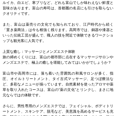
ルイカ、白エビ、寒ブリなど。どれも富山でしか味わえない鮮度と
旨味があります。富山の寿司は、首都圏の名店にも引けを取らない
クオリティです。

また、富山は薬売りの文化でも知られており、江戸時代から続く
「置き薬商法」は今も根強く残ります。高岡市では、銅器や漆器と
いった伝統工芸が盛んで、職人の技を間近で体験できるワークショ
ップも観光客に人気です。

上質な癒し：マッサージとメンズエステ体験

旅の締めくくりには、富山の都市部に点在するマッサージサロンや
メンズエステで、極上の癒しを堪能してみてはいかがでしょうか？

富山市や高岡市には、落ち着いた雰囲気の和風サロンが多く、指
圧、オイルトリートメント、タイ古式マッサージ、足つぼ療法な
ど、多彩なメニューが揃っています。自然素材を使ったアロマや薬
草を取り入れたコースは、富山の“薬の文化”とリンクし、まさに地
元ならではの体験です。

さらに、男性専用のメンズエステでは、フェイシャル、ボディトリ
ートメント、スキンケア、脱毛など、美意識を高めるサービスも充