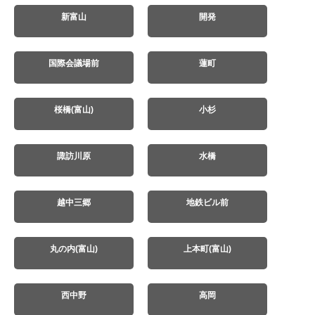
新富山
開発
国際会議場前
蓮町
桜橋(富山)
小杉
諏訪川原
水橋
越中三郷
地鉄ビル前
丸の内(富山)
上本町(富山)
西中野
高岡