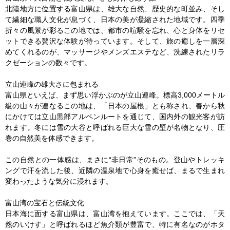
北陸地方に位置する富山県は、雄大な自然、歴史的な町並み、そし
て繊細な職人文化が息づく、日本の美が凝縮された地域です。四季
折々の風景が彩るこの地では、都市の喧騒を忘れ、心と身体をリセ
ットできる贅沢な体験が待っています。そして、旅の癒しを一層深
めてくれるのが、マッサージやメンズエステなど、洗練されたリラ
クゼーションの数々です。

立山連峰の雄大さに包まれる

富山県といえば、まず思い浮かぶのが立山連峰。標高3,000メートル
級の山々が連なるこの地は、「日本の屋根」とも称され、春から秋
にかけては立山黒部アルペンルートを通じて、国内外の観光客が訪
れます。冬には雪の大谷と呼ばれる巨大な雪の壁が名物となり、圧
巻の自然美を体感できます。

この自然との一体感は、まさに“非日常”そのもの。登山やトレッキ
ングで汗を流した後、近隣の温泉地で心身を癒せば、まるで生まれ
変わったような気分に浸れます。

富山湾の宝石と伝統文化

日本海に面する富山県は、富山湾を抱えています。ここでは、「天
然のいけす」と呼ばれるほど魚介類が豊富で、特に有名なのがホタ