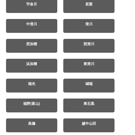
宇奈月
若栗
中滑川
滑川
西加積
西滑川
浜加積
東滑川
福光
城端
福野(富山)
東石黒
高儀
越中山田