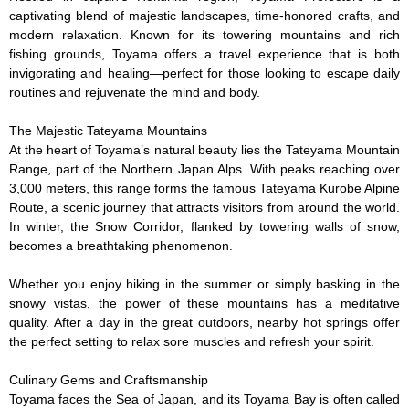
captivating blend of majestic landscapes, time-honored crafts, and 
modern relaxation. Known for its towering mountains and rich 
fishing grounds, Toyama offers a travel experience that is both 
invigorating and healing—perfect for those looking to escape daily 
routines and rejuvenate the mind and body.

The Majestic Tateyama Mountains

At the heart of Toyama’s natural beauty lies the Tateyama Mountain 
Range, part of the Northern Japan Alps. With peaks reaching over 
3,000 meters, this range forms the famous Tateyama Kurobe Alpine 
Route, a scenic journey that attracts visitors from around the world. 
In winter, the Snow Corridor, flanked by towering walls of snow, 
becomes a breathtaking phenomenon.

Whether you enjoy hiking in the summer or simply basking in the 
snowy vistas, the power of these mountains has a meditative 
quality. After a day in the great outdoors, nearby hot springs offer 
the perfect setting to relax sore muscles and refresh your spirit.

Culinary Gems and Craftsmanship

Toyama faces the Sea of Japan, and its Toyama Bay is often called 