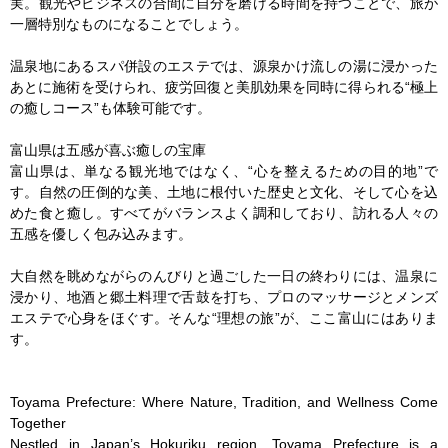
実。観光やビジネスの合間に自分を磨ける時間を持つことで、旅が
一層特別なものになることでしょう。

温泉地にあるスパ併設のエステでは、源泉かけ流しの湯に浸かった
あとに施術を受けられ、疲労回復と美肌効果を同時に得られる“極上
の癒しコース”も体験可能です。

富山県は五感が喜ぶ癒しの宝庫

富山県は、単なる観光地ではなく、“心を整えるための目的地”で
す。自然の圧倒的な美、土地に根付いた歴史と文化、そして心を込
めた食と癒し。すべてがバランスよく調和しており、訪れる人々の
五感を優しく包み込みます。

大自然を眺めながらのんびりと過ごした一日の終わりには、温泉に
浸かり、地酒と郷土料理で舌鼓を打ち、プロのマッサージとメンズ
エステで心身をほぐす。そんな“理想の旅”が、ここ富山にはありま
す。

Toyama Prefecture: Where Nature, Tradition, and Wellness Come 
Together

Nestled in Japan’s Hokuriku region, Toyama Prefecture is a 