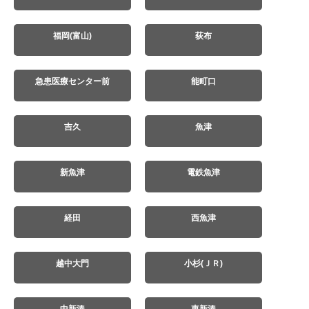
福岡(富山)
荻布
急患医療センター前
能町口
吉久
魚津
新魚津
電鉄魚津
経田
西魚津
越中大門
小杉(ＪＲ)