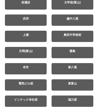
岩瀬浜
大学前(富山)
呉羽
越中八尾
上堀
奥田中学校前
月岡(富山)
粟島
布市
東八尾
電気ビル前
東富山
インテック本社前
城川原