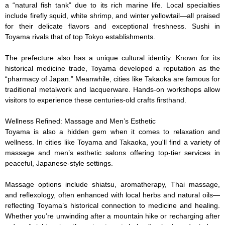
a “natural fish tank” due to its rich marine life. Local specialties 
include firefly squid, white shrimp, and winter yellowtail—all praised 
for their delicate flavors and exceptional freshness. Sushi in 
Toyama rivals that of top Tokyo establishments.

The prefecture also has a unique cultural identity. Known for its 
historical medicine trade, Toyama developed a reputation as the 
“pharmacy of Japan.” Meanwhile, cities like Takaoka are famous for 
traditional metalwork and lacquerware. Hands-on workshops allow 
visitors to experience these centuries-old crafts firsthand.

Wellness Refined: Massage and Men’s Esthetic

Toyama is also a hidden gem when it comes to relaxation and 
wellness. In cities like Toyama and Takaoka, you'll find a variety of 
massage and men’s esthetic salons offering top-tier services in 
peaceful, Japanese-style settings.

Massage options include shiatsu, aromatherapy, Thai massage, 
and reflexology, often enhanced with local herbs and natural oils—
reflecting Toyama’s historical connection to medicine and healing. 
Whether you’re unwinding after a mountain hike or recharging after 