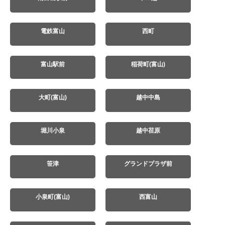
電鉄富山
西町
富山駅前
稲荷町(富山)
大町(富山)
越中中島
堀川小泉
越中荏原
笹津
グランドプラザ前
小泉町(富山)
西富山