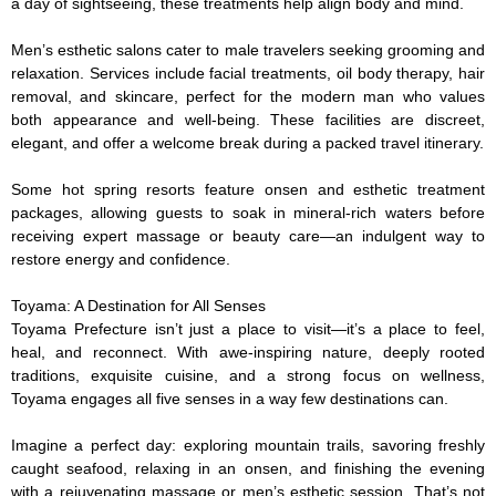
a day of sightseeing, these treatments help align body and mind.

Men’s esthetic salons cater to male travelers seeking grooming and 
relaxation. Services include facial treatments, oil body therapy, hair 
removal, and skincare, perfect for the modern man who values 
both appearance and well-being. These facilities are discreet, 
elegant, and offer a welcome break during a packed travel itinerary.

Some hot spring resorts feature onsen and esthetic treatment 
packages, allowing guests to soak in mineral-rich waters before 
receiving expert massage or beauty care—an indulgent way to 
restore energy and confidence.

Toyama: A Destination for All Senses

Toyama Prefecture isn’t just a place to visit—it’s a place to feel, 
heal, and reconnect. With awe-inspiring nature, deeply rooted 
traditions, exquisite cuisine, and a strong focus on wellness, 
Toyama engages all five senses in a way few destinations can.

Imagine a perfect day: exploring mountain trails, savoring freshly 
caught seafood, relaxing in an onsen, and finishing the evening 
with a rejuvenating massage or men’s esthetic session. That’s not 