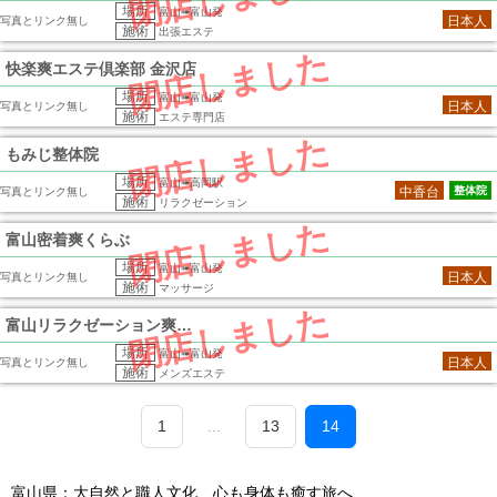
場所
富山➠富山発
日本人
写真とリンク無し
施術
出張エステ
閉店しました
快楽爽エステ倶楽部 金沢店
場所
富山➠富山発
日本人
写真とリンク無し
施術
エステ専門店
閉店しました
もみじ整体院
場所
富山➠高岡駅
中香台
整体院
写真とリンク無し
施術
リラクゼーション
閉店しました
富山密着爽くらぶ
場所
富山➠富山発
日本人
写真とリンク無し
施術
マッサージ
閉店しました
富山リラクゼーション爽エステくらぶ
場所
富山➠富山発
日本人
写真とリンク無し
施術
メンズエステ
1
...
13
14
富山県：大自然と職人文化、心も身体も癒す旅へ
