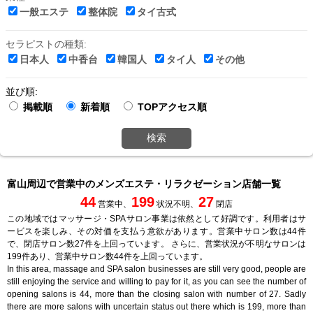
一般エステ
整体院
タイ古式
セラピストの種類:
日本人
中香台
韓国人
タイ人
その他
並び順:
掲載順
新着順
TOPアクセス順
検索
富山周辺で営業中のメンズエステ・リラクゼーション店舗一覧
44
199
27
営業中、
状況不明、
閉店
この地域ではマッサージ・SPAサロン事業は依然として好調です。利用者はサ
ービスを楽しみ、その対価を支払う意欲があります。営業中サロン数は44件
で、閉店サロン数27件を上回っています。 さらに、営業状況が不明なサロンは
199件あり、営業中サロン数44件を上回っています。
In this area, massage and SPA salon businesses are still very good, people are
still enjoying the service and willing to pay for it, as you can see the number of
opening salons is 44, more than the closing salon with number of 27. Sadly
there are more salons with uncertain status out there which is 199, more than