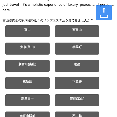
just travel—it’s a holistic experience of luxury, peace, and personal 
care.
富山県内他の駅周辺や近くのメンズエステ店を見てみませんか？
富山
南富山
大泉(富山)
朝菜町
新富町(富山)
速星
東新庄
下奥井
新庄田中
荒町(富山)
南富山駅前
不二越