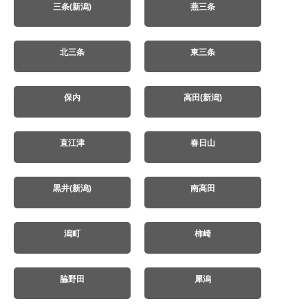
三条(新潟)
燕三条
北三条
東三条
保内
高田(新潟)
直江津
春日山
黒井(新潟)
南高田
潟町
柿崎
脇野田
犀潟