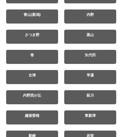
青山(新潟)
内野
さつき野
黒山
巻
矢代田
古津
早通
内野西が丘
荻川
越後曽根
東新津
新崎
岩室