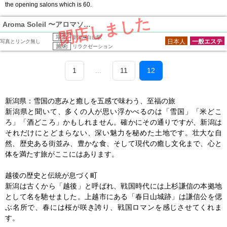
the opening salons which is 60.
閉店しました
Aroma Soleil 〜アロマソレイ
場所
新潟➠白山駅
日本人
一般エステ
写真とリンク無し
施術
リラクゼーション
1
...
11
12
新潟県：雪国の恵みと癒しを五感で味わう、至福の旅

新潟県と聞いて、多くの人が思い浮かべるのは「雪国」「米どこ
ろ」「酒どころ」かもしれません。確かにその通りですが、新潟は
それだけにとどまらない、深い魅力を秘めた土地です。壮大な自
然、歴史ある街並み、豊かな食、そして現代の癒し文化まで、心と
体を満たす旅がここにはあります。

越後の歴史と伝統が息づく町

新潟は古くから「越後」と呼ばれ、戦国時代には上杉謙信の本拠地
として名を馳せました。上越市にある「春日山城跡」は謙信公を偲
ぶ名所で、春には桜が咲き誇り、戦国ロマンを感じさせてくれま
す。
