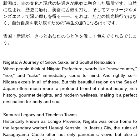
新潟は、古の文化と現代の快適さが絶妙に融合した場所です。自然
に包まれ、歴史に触れ、美食に舌鼓を打ち、そしてマッサージやメ
ンズエステで深い癒しを得る——。それは、ただの観光旅行ではな
く、自分自身を取り戻すための“再生の旅”になるはずです。

雪国・新潟が、きっとあなたの心と体を優しく包んでくれるでしょ
う。

Niigata: A Journey of Snow, Sake, and Soulful Relaxation

When people think of Niigata Prefecture, words like "snow country," 
"rice," and "sake" immediately come to mind. And rightly so—
Niigata excels in all of these. But this beautiful region on the Sea of 
Japan offers much more: a profound blend of natural beauty, rich 
history, gourmet delights, and modern wellness, making it a perfect 
destination for body and soul.

Samurai Legacy and Timeless Towns

Historically known as Echigo Province, Niigata was once home to 
the legendary warlord Uesugi Kenshin. In Joetsu City, the ruins of 
Kasugayama Castle offer not only panoramic views but also a 