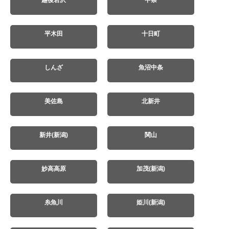
越後岩沢
中条
平木田
十日町
しんざ
魚沼中条
美佐島
北新井
新井(新潟)
関山
妙高高原
加茂(新潟)
糸魚川
姫川(新潟)