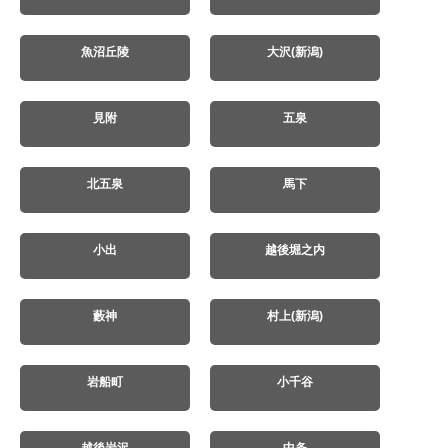
魚沼丘陵
大沢(新潟)
見附
五泉
北五泉
馬下
小出
越後堀之内
藪神
村上(新潟)
岩船町
小千谷