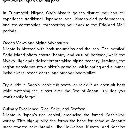
gateway to Japan’s feudal past.

In Furumachi, Niigata City’s historic geisha district, you can still 
experience traditional Japanese arts, kimono-clad performances, 
and tea ceremonies, transporting you back to the Edo and Meiji 
periods.

Ocean Views and Alpine Adventures

Niigata is blessed with both mountains and the sea. The mystical 
Sado Island offers coastal beauty and cultural heritage, while the 
Myoko Highlands deliver breathtaking alpine scenery. In winter, the 
region transforms into a skier’s paradise, while spring and summer 
invite hikers, beach-goers, and outdoor lovers alike.

Try a ride in Sado’s iconic tub boats, or relax in an open-air bath 
while watching the sunset over the Sea of Japan—luxuries you 
won’t easily forget.

Culinary Excellence: Rice, Sake, and Seafood

Niigata is Japan’s rice capital, producing the famed Koshihikari 
variety. This high-quality rice forms the base for some of Japan’s 
most revered sake brands—like Hakkaisan, Kubota, and Koshino 