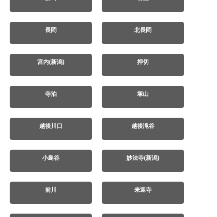
長岡
北長岡
宮内(新潟)
押切
寺泊
塚山
越後川口
越後滝谷
小島谷
妙法寺(新潟)
前川
来迎寺