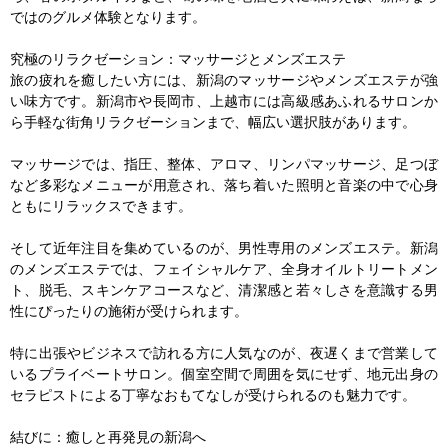
ではのグルメ体験となります。

究極のリラクゼーション：マッサージとメンズエステ

旅の疲れを癒したい方には、新潟のマッサージやメンズエステが強
い味方です。新潟市や長岡市、上越市には高級感あふれるサロンか
ら手軽な街角リラクゼーションまで、幅広い選択肢があります。

マッサージでは、指圧、整体、アロマ、リンパマッサージ、足つぼ
など多彩なメニューが用意され、落ち着いた照明と音楽の中で心身
ともにリラックスできます。

そして近年注目を集めているのが、男性専用のメンズエステ。新潟
のメンズエステでは、フェイシャルケア、全身オイルトリートメン
ト、脱毛、スキンケアコースなど、清潔感と若々しさを意識する男
性にぴったりの施術が受けられます。

特に出張やビジネスで訪れる方に人気なのが、夜遅くまで営業して
いるプライベートサロン。個室空間で周囲を気にせず、地元出身の
セラピストによる丁寧なおもてなしが受けられるのも魅力です。

結びに：癒しと再発見の新潟へ
