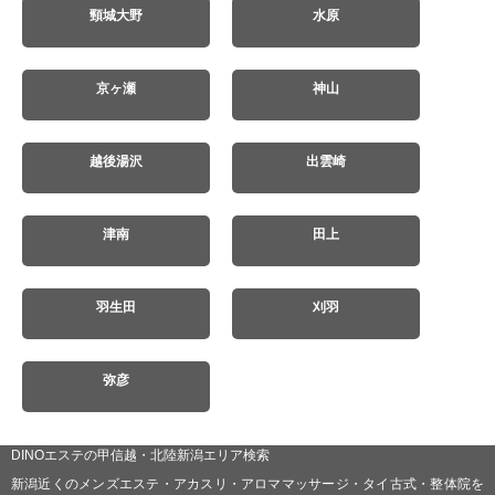
頸城大野
水原
京ヶ瀬
神山
越後湯沢
出雲崎
津南
田上
羽生田
刈羽
弥彦
DINOエステの甲信越・北陸新潟エリア検索
新潟近くのメンズエステ・アカスリ・アロママッサージ・タイ古式・整体院を