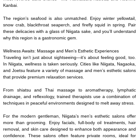
Kanbai.

The region’s seafood is also unmatched. Enjoy winter yellowtail, 
snow crab, blackthroat seaperch, and firefly squid in spring. Pair 
these delicacies with a glass of Niigata sake, and you’ll understand 
why this region is a gastronomic gem.

Wellness Awaits: Massage and Men’s Esthetic Experiences

Traveling isn’t just about sightseeing—it’s about feeling good, too. 
In Niigata, wellness is taken seriously. Cities like Niigata, Nagaoka, 
and Joetsu feature a variety of massage and men’s esthetic salons 
that provide premium relaxation services.

From shiatsu and Thai massage to aromatherapy, lymphatic 
drainage, and reflexology, trained therapists use a combination of 
techniques in peaceful environments designed to melt away stress.

For the modern gentleman, Niigata’s men’s esthetic salons offer 
more than grooming. Enjoy facials, full-body oil treatments, hair 
removal, and skin care designed to enhance both appearance and 
confidence. These salons often feature private rooms, ideal for 