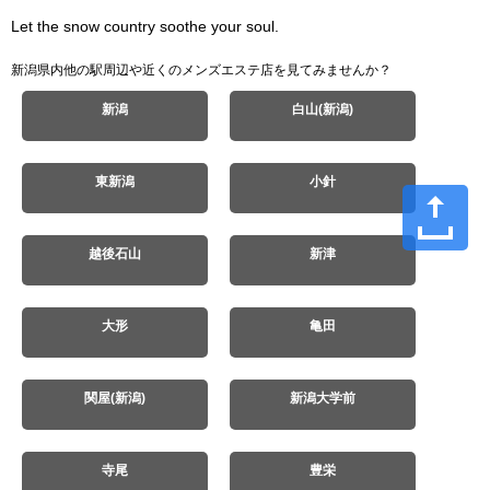
Let the snow country soothe your soul.
新潟県内他の駅周辺や近くのメンズエステ店を見てみませんか？
新潟
白山(新潟)
東新潟
小針
越後石山
新津
大形
亀田
関屋(新潟)
新潟大学前
寺尾
豊栄