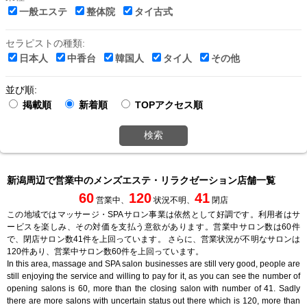
一般エステ
整体院
タイ古式
セラピストの種類:
日本人
中香台
韓国人
タイ人
その他
並び順:
掲載順
新着順
TOPアクセス順
検索
新潟周辺で営業中のメンズエステ・リラクゼーション店舗一覧
60
120
41
営業中、
状況不明、
閉店
この地域ではマッサージ・SPAサロン事業は依然として好調です。利用者はサ
ービスを楽しみ、その対価を支払う意欲があります。営業中サロン数は60件
で、閉店サロン数41件を上回っています。 さらに、営業状況が不明なサロンは
120件あり、営業中サロン数60件を上回っています。
In this area, massage and SPA salon businesses are still very good, people are
still enjoying the service and willing to pay for it, as you can see the number of
opening salons is 60, more than the closing salon with number of 41. Sadly
there are more salons with uncertain status out there which is 120, more than