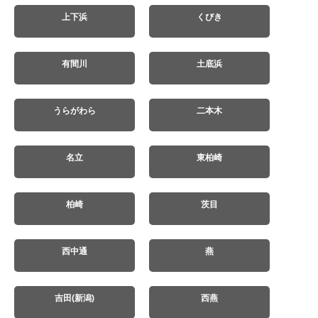
上下浜
くびき
有間川
土底浜
うらがわら
二本木
名立
東柏崎
柏崎
茨目
西中通
燕
吉田(新潟)
西燕