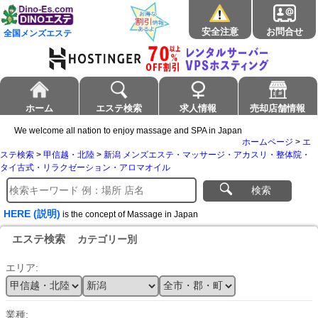
安全注意
お問合せ
全国メンズエステ
ホーム
エステ検索
求人情報
売却店舗情報
We welcome all nation to enjoy massage and SPA in Japan
ホームページ
>
エ
ステ検索
>
甲信越・北陸
>
新潟 メンズエステ・マッサージ・アカスリ・整体院・
タイ古式・リラクゼーション・アロマオイル
検索
HERE (説明)
is the concept of Massage in Japan
エステ検索
カテゴリー別
エリア:
業種: