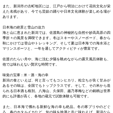
また、新潟市の古町地区には、江戸から明治にかけて花街文化が栄
えた名残があり、今でも芸妓の踊りや日本文化体験が楽しめる場が
あります。

日本海の絶景と雪山の迫力

海と山に恵まれた新潟では、佐渡島の神秘的な自然や妙高高原の四
季折々の風景を満喫できます。冬はスキーやスノーボード、春から
秋にかけては登山やトレッキング、そして夏は日本海での海水浴と
マリンスポーツと、一年を通してアクティビティが豊富です。

佐渡のたらい舟や、海に沈む夕陽を眺めながらの露天風呂体験も、
他では味わえない贅沢な時間です。

味覚の宝庫：米・酒・海の幸

新潟の食といえば、何と言ってもコシヒカリ。粒立ちが良く甘みが
あるその味は、全国でもトップクラスです。そして、その米から造
られる日本酒も格別。八海山、久保田、越乃寒梅などの銘柄は世界
的にも評価が高く、各地の蔵元で試飲体験も可能です。

また、日本海で獲れる新鮮な海の幸も絶品。冬の寒ブリやのどぐ
ろ、春のホタルイカなど、旬の味を地酒と共に味わえば、新潟なら