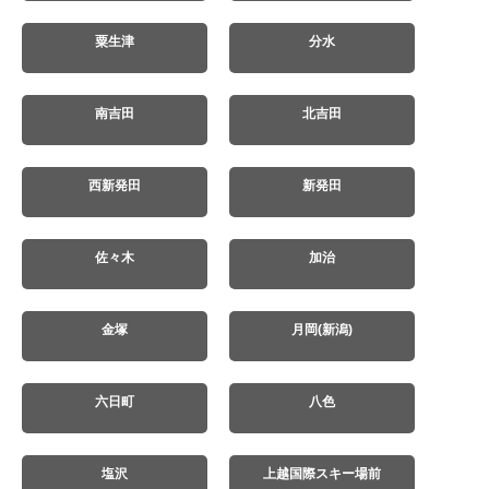
粟生津
分水
南吉田
北吉田
西新発田
新発田
佐々木
加治
金塚
月岡(新潟)
六日町
八色
塩沢
上越国際スキー場前