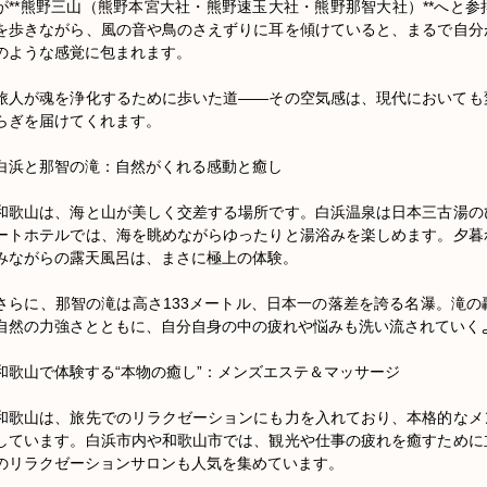
が**熊野三山（熊野本宮大社・熊野速玉大社・熊野那智大社）**へと
を歩きながら、風の音や鳥のさえずりに耳を傾けていると、まるで自分
のような感覚に包まれます。

旅人が魂を浄化するために歩いた道——その空気感は、現代においても
らぎを届けてくれます。

白浜と那智の滝：自然がくれる感動と癒し

和歌山は、海と山が美しく交差する場所です。白浜温泉は日本三古湯の
ートホテルでは、海を眺めながらゆったりと湯浴みを楽しめます。夕暮
みながらの露天風呂は、まさに極上の体験。

さらに、那智の滝は高さ133メートル、日本一の落差を誇る名瀑。滝
自然の力強さとともに、自分自身の中の疲れや悩みも洗い流されていくよ
和歌山で体験する“本物の癒し”：メンズエステ＆マッサージ

和歌山は、旅先でのリラクゼーションにも力を入れており、本格的なメ
しています。白浜市内や和歌山市では、観光や仕事の疲れを癒すために
のリラクゼーションサロンも人気を集めています。
