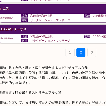
N エヌ
場所
和歌山➠和歌山駅
営時
24時間営
閉店の可能性あり
施術
リラクゼーション・マッサージ
LEAZAS リーザス
場所
和歌山➠和歌山駅
営時
10:00〜翌
閉店の可能性あり
施術
リラクゼーション・マッサージ
1
2
3
和歌山県：自然・歴史・癒しが融合するスピリチュアルな旅

紀伊半島の南西部に位置する和歌山県。ここは、自然の神秘と深い歴史
融合した、日本でも有数の「癒しの聖地」です。都会の喧騒を離れ、心
に理想的な旅先です。

熊野古道：時を超えるスピリチュアルな道

和歌山と聞いて、まず思い浮かぶのが熊野古道。世界遺産にも登録され