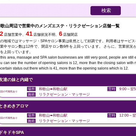
検索
和歌山周辺で営業中のメンズエステ・リラクゼーション店舗一覧
2
41
6
店舗営業中、
店舗状況不明、
店舗閉店
の地域ではマッサージ・SPAサロン事業は依然として好調です。利用者はサービ
業中サロン数は12件で、閉店サロン数6件を上回っています。 さらに、営業状況が
を上回っています。
 this area, massage and SPA salon businesses are still very good, people are still en
u can see the number of opening salons is 12, more than the closing salon with 
certain status out there which is 41, more than the opening salons which is 12.
友達の妹と内緒で
場所
和歌山➠和歌山駅
営時
9:00～翌5
閉店の可能性あり
施術
リラクゼーション・マッサージ
ときめきアロマ
場所
和歌山➠和歌山駅
営時
12:00～翌
閉店の可能性あり
施術
リラクゼーション・マッサージ
ドキドキSPA