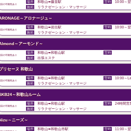
場所
和歌山➠藤並駅
営時
10:00～翌
閉店の可能性あり
施術
リラクゼーション・マッサージ
ARONAGE～アロナージュ～
場所
和歌山➠岩出駅
営時
10:00～翌
閉店の可能性あり
施術
リラクゼーション・マッサージ
Almond～アーモンド～
場所
和歌山➠和歌山駅
営時
閉店の可能性あり
施術
出張エステ
プリセーヌ 和歌山
場所
和歌山➠和歌山駅
営時
10:00～La
閉店の可能性あり
施術
リラクゼーション・マッサージ
SKB24～和歌山ルーム
場所
和歌山➠和歌山駅
営時
24時間営
閉店の可能性あり
施術
リラクゼーション・マッサージ
Nizu～ニーズ～
場所
和歌山➠和歌山市駅
営時
11:00～翌