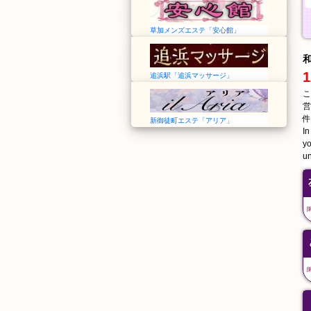
草加メンズエステ「安心館」
1
追浜駅「追浜マッサージ」
こ
営
件
新御徒町エステ「アリア」
In
yo
un