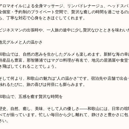
アロマオイルによる全身マッサージ、リンパドレナージュ、ヘッドスパ
全個室・予約制のプライベート空間で、贅沢な癒しの時間を過ごせるの
ち、丁寧な対応で心身をときほぐしてくれます。

ビジネスマンの出張時や、一人旅の途中に少し贅沢なひとときを味わいた
地元グルメと人の温かさ

和歌山では、自然の恵みを生かしたグルメも楽しめます。新鮮な海の幸
特産品も豊富。那智勝浦ではマグロ料理が有名で、地元の居酒屋や食堂
き飛ばしてくれることでしょう。

そして何より、和歌山の魅力は“人の温かさ”です。宿泊先や店舗で出
触れるたびに、旅の喜びは何倍にも膨らみます。

和歌山で、五感を癒す贅沢な時間を

歴史、自然、癒し、美味、そして人の優しさ——和歌山には、日常の喧
べてが揃っています。忙しい毎日から少し離れて、静けさと豊かさに包
さい。
