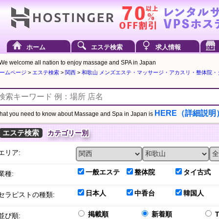
ホーム
エステ検索
求人情報
We welcome all nation to enjoy massage and SPA in Japan
ームページ
>
エステ検索
>
関西
>
和歌山 メンズエステ・マッサージ・アカスリ・整体院
HERE（詳細説明
at you need to know about Massage and Spa in Japan is
エステ検索
カテゴリー別
エリア:
一般エステ
整体院
タイ古式
業種:
日本人
中香台
韓国人
セラピストの種類:
掲載順
新着順
並び順: