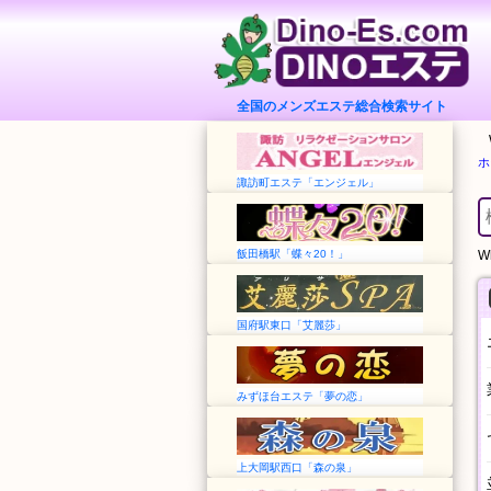
全国のメンズエステ総合検索サイト
ホ
諏訪町エステ「エンジェル」
飯田橋駅「蝶々20！」
Wh
国府駅東口「艾麗莎」
みずほ台エステ「夢の恋」
上大岡駅西口「森の泉」