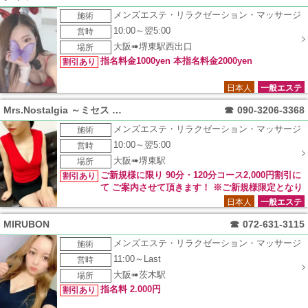
メンズエステ・リラクゼーション・マッサージ
施術
10:00～翌5:00
営時
大阪➠堺東駅西出口
場所
指名料金1000yen 本指名料金2000yen
割引あり
日本人
一般エステ
Mrs.Nostalgia ～ミセス ノスタルジー～
☎
090-3206-3368
メンズエステ・リラクゼーション・マッサージ
施術
10:00～翌5:00
営時
大阪➠堺東駅
場所
ご新規様に限り 90分・120分コース2,000円割引に
割引あり
て ご案内させて頂きます！ ※ご新規様限定となり
ます ※他の割引等と併用不可 ※フリー限定コースになります
日本人
一般エステ
MIRUBON
☎
072-631-3115
メンズエステ・リラクゼーション・マッサージ
施術
11:00～Last
営時
大阪➠茨木駅
場所
指名料 2.000円
割引あり