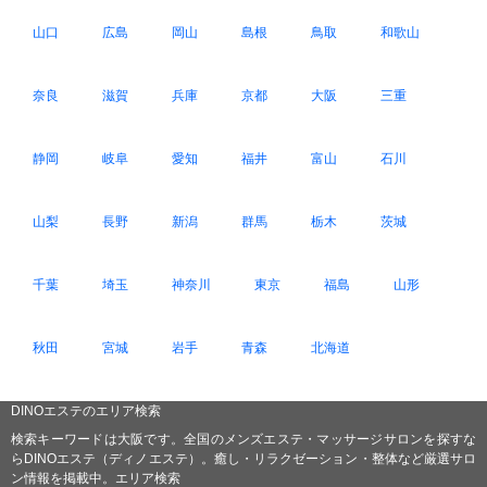
山口
広島
岡山
島根
鳥取
和歌山
奈良
滋賀
兵庫
京都
大阪
三重
静岡
岐阜
愛知
福井
富山
石川
山梨
長野
新潟
群馬
栃木
茨城
千葉
埼玉
神奈川
東京
福島
山形
秋田
宮城
岩手
青森
北海道
DINOエステのエリア検索
検索キーワードは大阪です。全国のメンズエステ・マッサージサロンを探すな
らDINOエステ（ディノエステ）。癒し・リラクゼーション・整体など厳選サロ
ン情報を掲載中。エリア検索