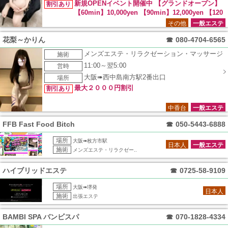
新規OPENイベント開催中 【グランドオープン】
割引あり
【60min】10,000yen 【90min】12,000yen 【120
min】16,000yen 【150min】21,000yen 【180min】26,000ye
その他
一般エステ
n
花梨～かりん
☎
080-4704-6565
メンズエステ・リラクゼーション・マッサージ
施術
11:00～翌5:00
営時
大阪➠西中島南方駅2番出口
場所
最大２０００円割引
割引あり
中香台
一般エステ
FFB Fast Food Bitch
☎
050-5443-6888
場所
大阪➠枚方市駅
日本人
一般エステ
施術
メンズエステ・リラクゼー..
ハイブリッドエステ
☎
0725-58-9109
場所
大阪➠堺発
日本人
施術
出張エステ
BAMBI SPA バンビスパ
☎
070-1828-4334