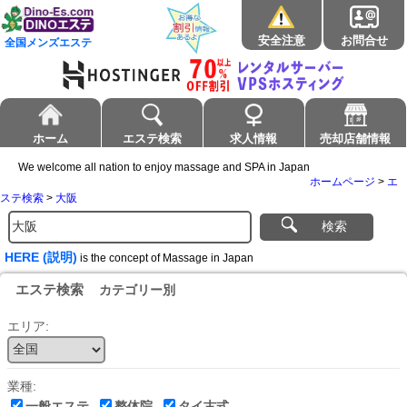
安全注意
お問合せ
全国メンズエステ
ホーム
エステ検索
求人情報
売却店舗情報
We welcome all nation to enjoy massage and SPA in Japan
ホームページ
>
エ
ステ検索
>
大阪
検索
HERE (説明)
is the concept of Massage in Japan
エステ検索
カテゴリー別
エリア:
業種:
一般エステ
整体院
タイ古式