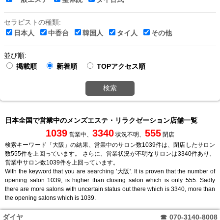
セラピストの種類:
日本人
中香台
韓国人
タイ人
その他
並び順:
掲載順
新着順
TOPアクセス順
検索
日本全国で営業中のメンズエステ・リラクゼーション店舗一覧
1039
3340
555
営業中、
状況不明、
閉店
検索キーワード「大阪」の結果、営業中のサロン数1039件は、閉店したサロン
数555件を上回っています。 さらに、営業状況が不明なサロンは3340件あり、
営業中サロン数1039件を上回っています。
With the keyword that you are searching '大阪'. It is proven that the number of
opening salon 1039, is higher than closing salon which is only 555. Sadly
there are more salons with uncertain status out there which is 3340, more than
the opening salons which is 1039.
ダイヤ
☎
070-3140-8008