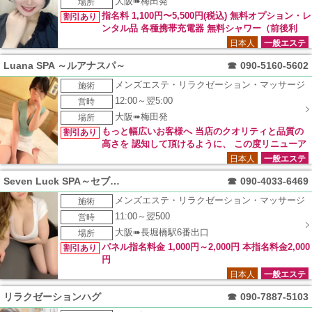
大阪➠梅田発
場所
指名料 1,100円〜5,500円(税込) 無料オプション・レ
割引あり
ンタル品 各種携帯充電器 無料シャワー（前後利
用） 臭い消しスプレー
日本人
一般エステ
Luana SPA ～ルアナスパ～
☎
090-5160-5602
メンズエステ・リラクゼーション・マッサージ
施術
12:00～翌5:00
営時
大阪➠梅田発
場所
もっと幅広いお客様へ 当店のクオリティと品質の
割引あり
高さを 認知して頂けるように、 この度リニューア
ル記念として 特別クーポンを発行いたしました。 ネット予約
日本人
一般エステ
のご対応を頂いた お客様に限り通常コースより 総額より【 20
Seven Luck SPA～セブンラックスパ
☎
090-4033-6469
00円OFF 】にて ご案内させていただきます。
メンズエステ・リラクゼーション・マッサージ
施術
11:00～翌500
営時
大阪➠長堀橋駅6番出口
場所
パネル指名料金 1,000円～2,000円 本指名料金2,000
割引あり
円
日本人
一般エステ
リラクゼーションハグ
☎
090-7887-5103