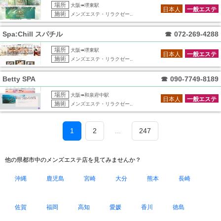
場所
大阪➠堺東駅
日本人
一般エステ
施術
メンズエステ・リラクゼー..
Spa:Chill スパチル
☎
072-269-4288
場所
大阪➠堺東駅
日本人
一般エステ
施術
メンズエステ・リラクゼー..
Betty SPA
☎
090-7749-8189
場所
大阪➠和泉府中駅
日本人
一般エステ
施術
メンズエステ・リラクゼー..
1
2
...
247
他の県都市中のメンズエステ店を見てみませんか？
沖縄
鹿児島
宮崎
大分
熊本
長崎
佐賀
福岡
高知
愛媛
香川
徳島