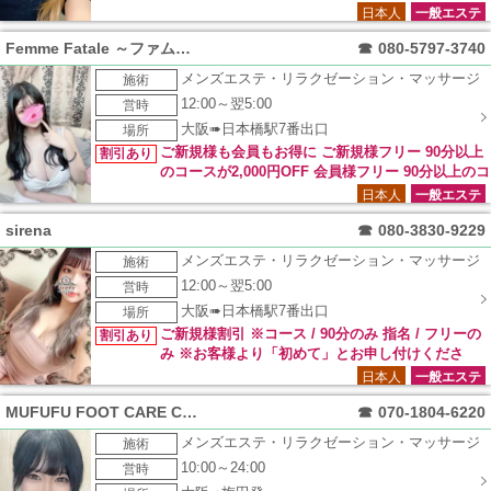
日本人
一般エステ
Femme Fatale ～ファムファタール～
☎
080-5797-3740
メンズエステ・リラクゼーション・マッサージ
施術
12:00～翌5:00
営時
大阪➠日本橋駅7番出口
場所
ご新規様も会員もお得に ご新規様フリー 90分以上
割引あり
のコースが2,000円OFF 会員様フリー 90分以上のコ
ースが1,000円OFF ご新規様・リピーター様共に 利用可能なイ
日本人
一般エステ
ベントになります。 ＊他のイベントと併用不可 ＊90分以上の
sirena
☎
080-3830-9229
コースが対象 新人セラピスト限定 90分以上のコースが2,000
円OFF ご新規様・リピーター様共に 利用可能なイベントにな
メンズエステ・リラクゼーション・マッサージ
施術
ります。 ＊NEWマークが付いているセラピストが対象 ＊本指
12:00～翌5:00
営時
名の方は適応外 ＊他のイベントと併用不可 ＊90分以上のコー
スが対象 FFランド未体験のお客様へ フリー 2,000円OFF10分
大阪➠日本橋駅7番出口
場所
サービス パネル指名 1,000円OFF10分サービス ご新規様限定
ご新規様割引 ※コース / 90分のみ 指名 / フリーの
割引あり
のイベントになります。 ＊特別指名対象外 ＊他のイベントと
み ※お客様より「初めて」とお申し付けくださ
併用不可 ＊90分以上のコースが対象 みんなで行こうよOFFラ
い。
日本人
一般エステ
ンド 2名様で…1,000円OFF 3名様で…2,000円OFF 4名様で…
3,000円OFF ご新規様・リピーター様共に 利用可能なイベント
MUFUFU FOOT CARE Center
☎
070-1804-6220
になります。 ＊本指名・特別指名対象外 ＊他のイベントと併
メンズエステ・リラクゼーション・マッサージ
施術
用不可 ＊90分以上のコースが対象
10:00～24:00
営時