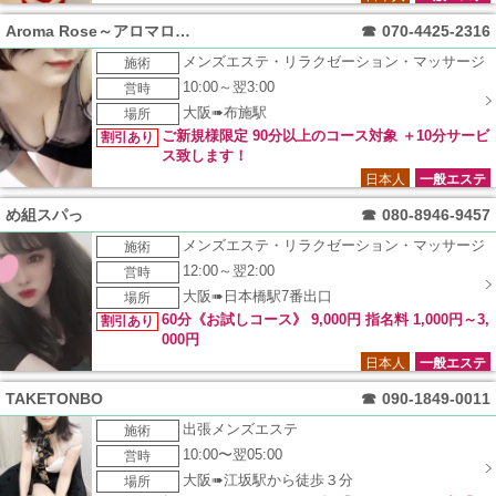
Aroma Rose～アロマローズ～
☎
070-4425-2316
メンズエステ・リラクゼーション・マッサージ
施術
10:00～翌3:00
営時
大阪➠布施駅
場所
ご新規様限定 90分以上のコース対象 ＋10分サービ
割引あり
ス致します！
日本人
一般エステ
め組スパっ
☎
080-8946-9457
メンズエステ・リラクゼーション・マッサージ
施術
12:00～翌2:00
営時
大阪➠日本橋駅7番出口
場所
60分《お試しコース》 9,000円 指名料 1,000円～3,
割引あり
000円
日本人
一般エステ
TAKETONBO
☎
090-1849-0011
出張メンズエステ
施術
10:00〜翌05:00
営時
大阪➠江坂駅から徒歩３分
場所