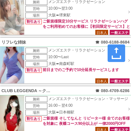
メンズエステ・リラクゼーション
施術
10:00〜翌3:00
営時
大阪➠堺東駅
場所
ご新規様限定10分サービス リラクゼーションハグ
割引あり
をご利用初めてのお客様に【初回限定サービス】と
し、お得な全コース適応の10分拡大をご用意していますので受
日本人
一般エステ
付時にスタッフまでお電話でお伝え下さいませ。
リフレな姉妹
☎
080-6188-8684
メンズエステ・リラクゼーション
施術
10:00〜Last
営時
大阪➠南森町駅
場所
前日までのご予約で10分延長サービスします
割引あり
日本人
一般エステ
CLUB LEGGENDA ～クラブレジェンダ～
☎
080-4709-6286
メンズエステ・リラクゼーション・マッサージ
施術
16:00～翌4:00
営時
大阪➠日本橋駅
場所
ご新規様 そしてなんと リピーター様 全てのお客様
割引あり
を対象に 夜蝶コース90分以上が 一律2000円OFF
日本人
一般エステ