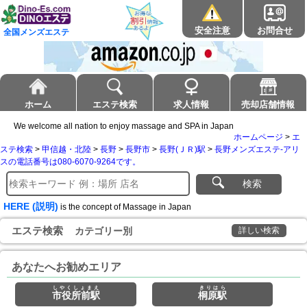
安全注意
お問合せ
全国メンズエステ
ホーム
エステ検索
求人情報
売却店舗情報
We welcome all nation to enjoy massage and SPA in Japan
ホームページ
>
エ
ステ検索
>
甲信越・北陸
>
長野
>
長野市
>
長野(ＪＲ)駅
>
長野メンズエステ-アリ
スの電話番号は080-6070-9264です。
検索
HERE (説明)
is the concept of Massage in Japan
エステ検索
カテゴリー別
詳しい検索
あなたへお勧めエリア
しやくしょまえ
きりはら
市役所前駅
桐原駅