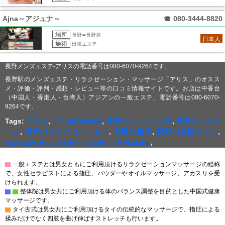
Ajna～アジュナ～
☎
080-3444-8820
場所
長野➠長野発
日本人
施術
出張エステ
長野メンズエステ-アリスの電話番号は080-6070-9264です。
長野駅のメンズエステ・リラクゼーション・マッサージ「アリス」のオスス
メ・評価・評判・感想・レビュー等の口コミ情報サイトです。お店は中香台
（中国人・香港人・台湾人）アジアンの一般エステ、電話番号は080-6070-
9264です。
Tags:
アリス
,
080-6070-9264
,
長野のメンズエステ
,
長野のマッサ
ージ
,
長野のリラクゼーション
,
長野の指圧
,
長野の男性エステ
,
massage and spa in the station of Nagano
,
▇
一般エステとは男女ともにご利用頂けるリラクゼーションマッサージの総称
で、女性セラピストによる指圧、パウダーやオイルマッサージ、アカスリを受
けられます。
▇
▇
整体院は男女共にご利用頂ける体のバランス調整を目的とした中国式健康
マッサージです。
▇
タイ古式は男女共にご利用頂けるタイの伝統的なマッサージで、指圧による
揉みだけでなく四肢を曲げ伸ばすストレッチも行います。