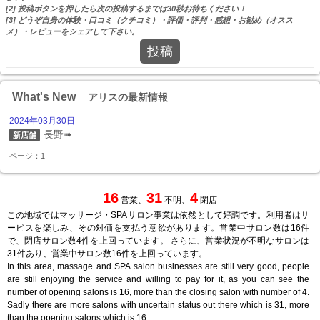
[2] 投稿ボタンを押したら次の投稿するまでは30秒お待ちください！
[3] どうぞ自身の体験・口コミ（クチコミ）・評価・評判・感想・お勧め（オスス
メ）・レビューをシェアして下さい。
投稿
What's New
アリスの最新情報
2024年03月30日
長野➠
新店舗
ページ：1
16
31
4
営業、
不明、
閉店
この地域ではマッサージ・SPAサロン事業は依然として好調です。利用者はサ
ービスを楽しみ、その対価を支払う意欲があります。営業中サロン数は16件
で、閉店サロン数4件を上回っています。 さらに、営業状況が不明なサロンは
31件あり、営業中サロン数16件を上回っています。
In this area, massage and SPA salon businesses are still very good, people
are still enjoying the service and willing to pay for it, as you can see the
number of opening salons is 16, more than the closing salon with number of 4.
Sadly there are more salons with uncertain status out there which is 31, more
than the opening salons which is 16.