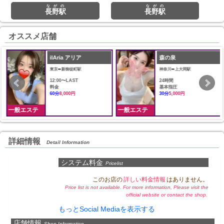
ながの
ながの
長野駅
長野駅
オススメ店舗
ilAria アリア
森の泉
東京➠新御徒町駅
神奈川➠上大岡駅
12:00〜LAST
24時間
料金
基本指圧
60分
8,000円
30分
5,000円
一般エステ
一般エステ
詳細情報
Detail Information
システム料金
Pricelist
このお店の
詳しい料金情報
はありません。
Price list is not available. For more information, Please visit the
official website or contact the shop.
もっとSocial Mediaを表示する
店舗情報
Shop Information