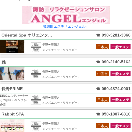
諏訪町エステ「エンジェル」
Oriental Spa オリエンタルス
☎
090-3281-3366
場所
長野➠長野駅
日本人
一般エステ
施術
メンズエステ・リラクゼー..
雅
☎
090-2140-5162
場所
長野➠長野駅
中香台
一般エステ
施術
メンズエステ・リラクゼー..
長野PRIME
☎
090-4874-0001
DINOエステバーナー
場所
長野➠長野駅
日本人
一般エステ
とのお互いリンクが
施術
メンズエステ・リラクゼー..
必要
Rabbit SPA
☎
050-1807-6810
場所
長野➠長野駅
日本人
一般エステ
施術
メンズエステ・リラクゼー..