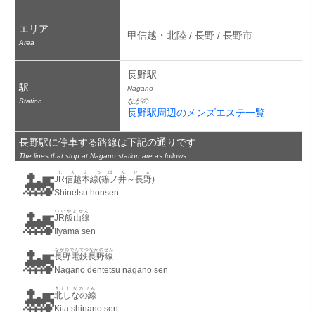
エリア
甲信越・北陸 / 長野 / 長野市
Area
長野駅
駅
Nagano
Station
ながの
長野駅周辺のメンズエステ一覧
長野駅に停車する路線は下記の通りです
The lines that stop at Nagano station are as follows:
🚂
しんえつほんせん
JR信越本線(篠ノ井～長野)
Shinetsu honsen
🚂
いいやません
JR飯山線
Iiyama sen
🚂
ながのでんてつながのせん
長野電鉄長野線
Nagano dentetsu nagano sen
🚂
きたしなのせん
北しなの線
Kita shinano sen