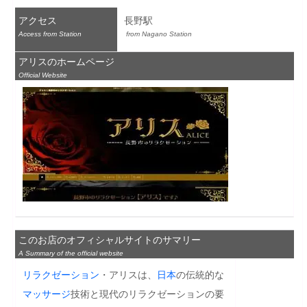
アクセス
長野駅
Access from Station
 from Nagano Station
アリスのホームページ
Official Website
このお店のオフィシャルサイトのサマリー
A Summary of the official website
リラクゼーション
・アリスは、
日本
の伝統的な
マッサージ
技術と現代のリラクゼーションの要