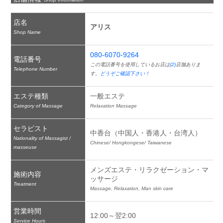
店名
アリス
Shop Name
080-6070-9264
電話番号
この電話番号を使用しているお店は
(2)
店舗ありま
Telephone Number
す。
どうぞご確認下さい！
エステ種類
一般エステ
Category of Massage
Relaxation Massage
セラピスト
中香台（中国人・香港人・台湾人）
Nationality of Massagist /
Chinese/ Hongkongese/ Taiwanese
masseuse
メンズエステ・リラクゼーション・マ
施術内容
ッサージ
Treatment
Massage, Relaxation, Man skin care
営業時間
12:00～翌2:00
Service Hours