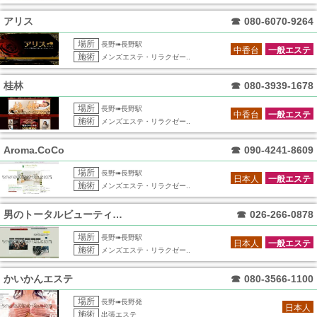
アリス
☎
080-6070-9264
場所
長野➠長野駅
中香台
一般エステ
施術
メンズエステ・リラクゼー..
桂林
☎
080-3939-1678
場所
長野➠長野駅
中香台
一般エステ
施術
メンズエステ・リラクゼー..
Aroma.CoCo
☎
090-4241-8609
場所
長野➠長野駅
日本人
一般エステ
施術
メンズエステ・リラクゼー..
男のトータルビューティー BASE
☎
026-266-0878
場所
長野➠長野駅
日本人
一般エステ
施術
メンズエステ・リラクゼー..
かいかんエステ
☎
080-3566-1100
場所
長野➠長野発
日本人
施術
出張エステ