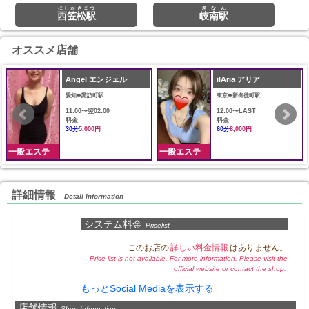
にしかさまつ
ぎなん
西笠松駅
岐南駅
オススメ店舗
Angel エンジェル
ilAria アリア
愛知➠諏訪町駅
東京➠新御徒町駅
11:00〜翌02:00
12:00〜LAST
料金
料金
30分
5,000円
60分
8,000円
一般エステ
一般エステ
詳細情報
Detail Information
システム料金
Pricelist
このお店の
詳しい料金情報
はありません。
Price list is not available. For more information, Please visit the
official website or contact the shop.
もっとSocial Mediaを表示する
店舗情報
Shop Information