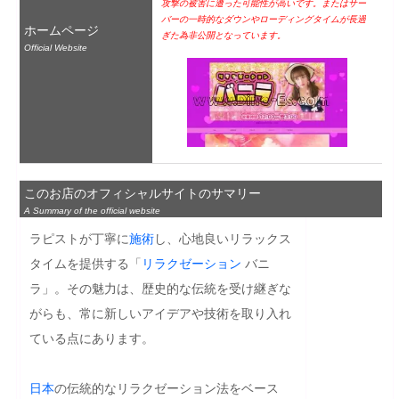
攻撃の被害に遭った可能性が高いです。またはサー
バーの一時的なダウンやローディングタイムが長過
ホームページ
ぎた為非公開となっています。
Official Website
このお店のオフィシャルサイトのサマリー
A Summary of the official website
ラピストが丁寧に
施術
し、心地良いリラックス
タイムを提供する「
リラクゼーション
 バニ
ラ」。その魅力は、歴史的な伝統を受け継ぎな
がらも、常に新しいアイデアや技術を取り入れ
ている点にあります。

日本
の伝統的なリラクゼーション法をベース