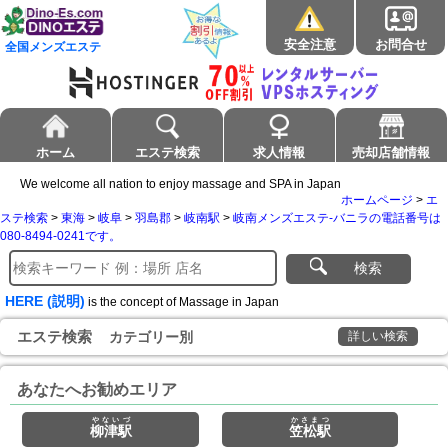
安全注意
お問合せ
全国メンズエステ
ホーム
エステ検索
求人情報
売却店舗情報
We welcome all nation to enjoy massage and SPA in Japan
ホームページ
>
エ
ステ検索
>
東海
>
岐阜
>
羽島郡
>
岐南駅
>
岐南メンズエステ-バニラの電話番号は
080-8494-0241です。
検索
HERE (説明)
is the concept of Massage in Japan
エステ検索
カテゴリー別
詳しい検索
あなたへお勧めエリア
やないづ
かさまつ
柳津駅
笠松駅