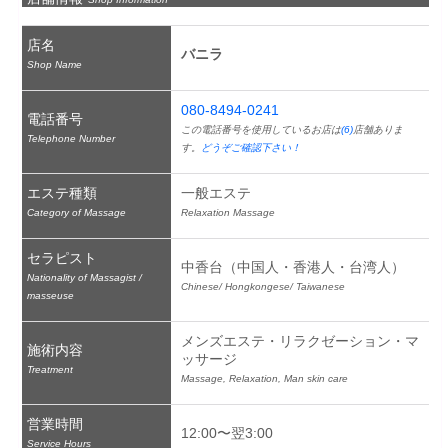
店名
バニラ
Shop Name
080-8494-0241
電話番号
この電話番号を使用しているお店は
(6)
店舗ありま
Telephone Number
す。
どうぞご確認下さい！
エステ種類
一般エステ
Category of Massage
Relaxation Massage
セラピスト
中香台（中国人・香港人・台湾人）
Nationality of Massagist /
Chinese/ Hongkongese/ Taiwanese
masseuse
メンズエステ・リラクゼーション・マ
施術内容
ッサージ
Treatment
Massage, Relaxation, Man skin care
営業時間
12:00〜翌3:00
Service Hours