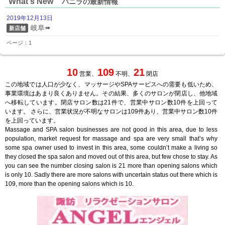
What's New
バニラの最新情報
2019年12月13日
岐阜➠
新店舗
ページ：1
10
109
21
営業、
不明、
閉店
この地域では人口が少なく、マッサージやSPAサービスへの需要も低いため、
事業環境はあまり良くありません。その結果、多くのサロンが閉店し、他地域
へ移転しています。閉店サロン数は21件で、営業中サロン数10件を上回って
います。 さらに、営業状況が不明なサロンは109件あり、営業中サロン数10件
を上回っています。
Massage and SPA salon businesses are not good in this area, due to less
population, market request for massage and spa are very small that’s why
some spa owner used to invest in this area, some couldn’t make a living so
they closed the spa salon and moved out of this area, but few chose to stay. As
you can see the number closing salon is 21 more than opening salons which
is only 10. Sadly there are more salons with uncertain status out there which is
109, more than the opening salons which is 10.