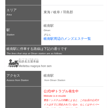
エリア
東海 / 岐阜 / 羽島郡
Area
岐南駅
駅
Ginan
Station
ぎなん
岐南駅周辺のメンズエステ一覧
岐南駅に停車する路線は下記の通りです
The lines that stop at Ginan station are as follows:
🚂
めいてつなごやほんせん
名鉄名古屋本線
Meitetsu nagoya hon sen
アクセス
岐南駅
Access from Station
 from Ginan Station
公式HPトラブル発生中
Website is in trouble
警告！システムの判断によると、このお店の公式サ
イトはすでに消去されているか、もしくはサイバー