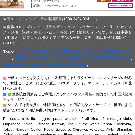
場所
岐阜➠岐南駅
施術
リラクゼーションサロン
Welcome Foreigner
岐南メンズエステ-バニラの電話番号は080-8494-0241です。
岐南駅のメンズエステ・リラクゼーション・マッサージ「バニラ」のオスス
メ・評価・評判・感想・レビュー等の口コミ情報サイトです。お店は中香台
（中国人・香港人・台湾人）アジアンの一般エステ、電話番号は080-8494-
0241です。
Tags:
バニラ
,
080-8494-0241
,
岐南のメンズエステ
,
岐南のマッサ
ージ
,
岐南のリラクゼーション
,
岐南の指圧
,
岐南の男性エステ
,
massage and spa in the station of Ginan
,
▇
一般エステとは男女ともにご利用頂けるリラクゼーションマッサージの総称
で、女性セラピストによる指圧、パウダーやオイルマッサージ、アカスリを受
けられます。
▇
▇
整体院は男女共にご利用頂ける体のバランス調整を目的とした中国式健康
マッサージです。
▇
タイ古式は男女共にご利用頂けるタイの伝統的なマッサージで、指圧による
揉みだけでなく四肢を曲げ伸ばすストレッチも行います。
Dino-es.com is the biggest portal website of all kind of massage clubs
(Japanese, Asian, Chinese, Korean, Thai) in the whole Japan (Hokkaido,
Tokyo, Nagoya, Osaka, Kyoto, Sapporo, Okinawa, Fukuoka, Akita, Shinjuku,