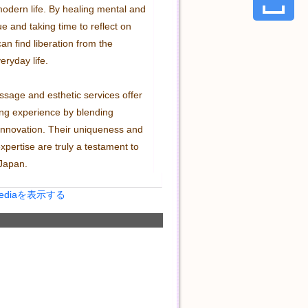
modern life. By healing mental and 
ue and taking time to reflect on 
an find liberation from the 
eryday life.

age and esthetic services offer 
ing experience by blending 
 innovation. Their uniqueness and 
expertise are truly a testament to 
Japan.
Mediaを表示する