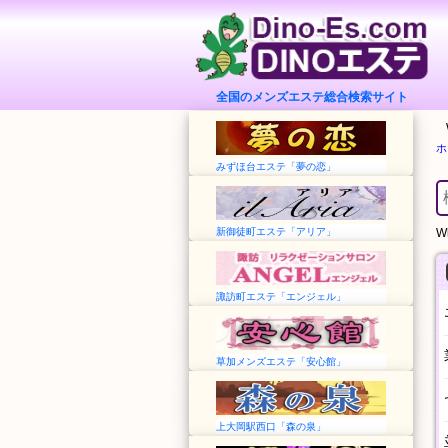
全国のメンズエステ総合検索サイト
ホ
みずほ台エステ「夢の恋」
新御徒町エステ「アリア」
Wh
諏訪町エステ「エンジェル」
草加メンズエステ「安心館」
上大岡駅西口「森の泉」