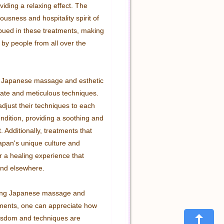
iding a relaxing effect. The 
usness and hospitality spirit of 
ued in these treatments, making 
by people from all over the 
 Japanese massage and esthetic 
licate and meticulous techniques. 
adjust their techniques to each 
ondition, providing a soothing and 
. Additionally, treatments that 
apan's unique culture and 
er a healing experience that 
nd elsewhere.

ing Japanese massage and 
tments, one can appreciate how 
isdom and techniques are 