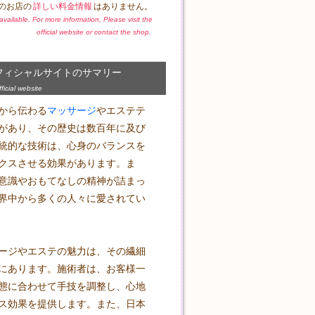
のお店の
詳しい料金情報
はありません。
t available. For more information, Please visit the
official website or contact the shop.
フィシャルサイトのサマリー
icial website
から伝わる
マッサージ
やエステテ
があり、その歴史は数百年に及び
統的な技術は、心身のバランスを
クスさせる効果があります。ま
意識やおもてなしの精神が詰まっ
界中から多くの人々に愛されてい
ージやエステの魅力は、その繊細
にあります。施術者は、お客様一
態に合わせて手技を調整し、心地
ス効果を提供します。また、日本