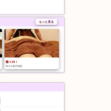
もっと見る
蝶々20！
東京➠飯田橋駅