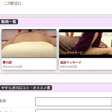
二川駅北口
動画一覧
夢の恋
追浜マッサージ
埼玉➠みずほ台駅
神奈川➠追浜駅
やすらぎの口コミ・オススメ度
名前: