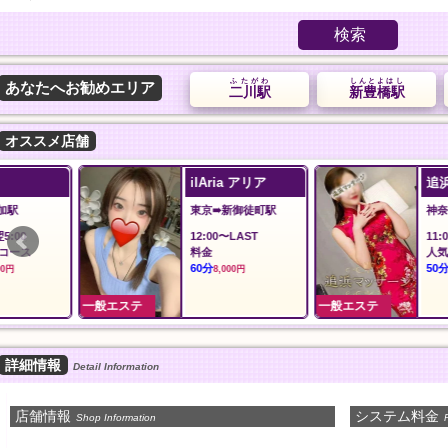
検索
ふたがわ
しんとよはし
あなたへお勧めエリア
二川駅
新豊橋駅
オススメ店舗
ilAria アリア
追浜マッサージ
東京➠新御徒町駅
神奈川➠追浜駅
12:00〜LAST
11:00〜Last
料金
人気コース
60分
50分
8,000円
7,000円
一般エステ
一般エステ
詳細情報
Detail Information
店舗情報
システム料金
Shop Information
P