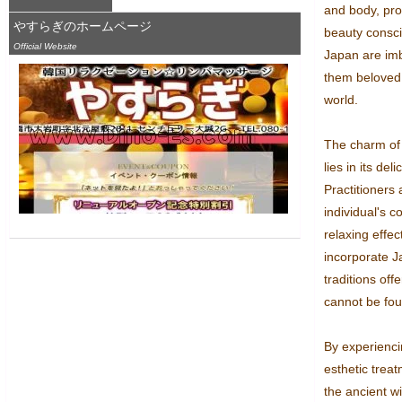
and body, prov
やすらぎのホームページ
beauty conscio
Official Website
Japan are imb
them beloved 
world.

The charm of
lies in its de
Practitioners 
individual's c
relaxing effect
incorporate J
traditions off
cannot be fou
By experienc
esthetic trea
the ancient w