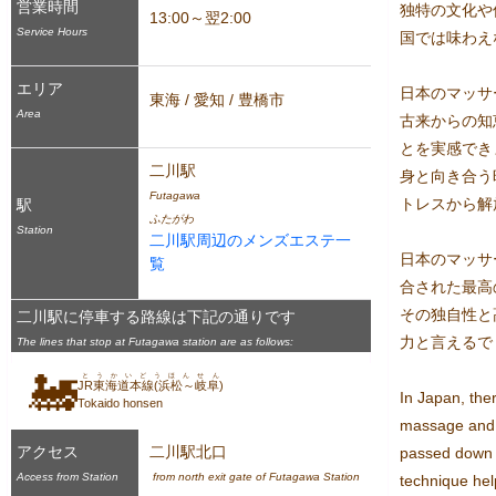
営業時間
独特の文化や
13:00～翌2:00
Service Hours
国では味わえ
エリア
日本のマッサ
東海 / 愛知 / 豊橋市
Area
古来からの知
とを実感でき
二川駅
身と向き合う
Futagawa
トレスから解
駅
ふたがわ
Station
二川駅周辺のメンズエステ一
日本のマッサ
覧
合された最高
その独自性と
二川駅に停車する路線は下記の通りです
力と言えるで
The lines that stop at Futagawa station are as follows:
🚂
とうかいどうほんせん
JR東海道本線(浜松～岐阜)
In Japan, ther
Tokaido honsen
massage and e
アクセス
二川駅北口
passed down fo
Access from Station
 from north exit gate of Futagawa Station
technique hel