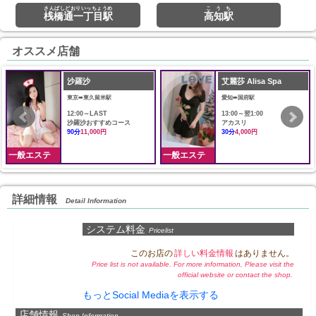
さんばしどおりいっちょうめ
こうち
桟橋通一丁目駅
高知駅
オススメ店舗
沙羅沙
艾麗莎 Alisa Spa
東京➠東久留米駅
愛知➠国府駅
12:00～LAST
13:00～翌1:00
沙羅沙おすすめコース
アカスリ
90分
11,000円
30分
4,000円
一般エステ
一般エステ
詳細情報
Detail Information
システム料金
Pricelist
このお店の
詳しい料金情報
はありません。
Price list is not available. For more information, Please visit the
official website or contact the shop.
もっとSocial Mediaを表示する
店舗情報
Shop Information