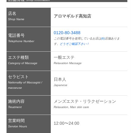
店名
アロマギルド高知店
Shop Name
0120-80-3488
電話番号
この電話番号を使用しているお店は
(6)
店舗ありま
Telephone Number
す。
どうぞご確認下さい！
エステ種類
一般エステ
Category of Massage
Relaxation Massage
セラピスト
日本人
Nationality of Massagist /
Japanese
masseuse
施術内容
メンズエステ・リラクゼーション
Treatment
Relaxation, Man skin care
営業時間
12:00〜24:00
Service Hours