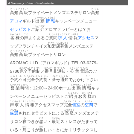
A Summary of the official website
こうち
こうきゅう
こうち
高知
高級
プライベートメンズエステサロン
高知
しゅっきん
じょうほう
アロマ
ギルド
出勤
情報
キャンペーンメニュー
しょうかい
セラピスト
ご
紹介
アロマテラピーとは？お
きゃくさま
こえ
しつもん
きゅうじん
じょうほう
客様
の
声
よくあるご
質問
求人
情報
アクセス
マ
かめい
てん
ぼしゅう
ップフランチャイズ
加盟
店
募集
メンズエステ　
こうち
こうきゅう
高知
高級
プライベートサロン　
AROMAGUILD（アロマギルド）TEL.03-6279-
かんぜん
よやく
せい
ばんごう
ひ
つうち
こうしゅう
でんわ
5788
完全
予約
制
／
番号
非
通知
・
公衆
電話
のご
よやく
ふか
かんぜん
よやく
せい
ばんごう
つうち
くだ
予約
不可
完全
予約
制
・
番号
通知
でおかけ
下
さい
えいぎょう
じかん
しゅっきん
じょうほう
営業
時間
：12:00～24:00ホーム
出勤
情報
キャ
しょうかい
きゃくさま
ンペーンメニューセラピストご
紹介
お
客様
の
こえ
きゅうじん
じょうほう
かんぜん
こしつ
くうかん
声
求人
情報
アクセスマップ
完全
個室
の
空間
で
げんせん
こうきゅう
厳選
されたセラピストによる
高級
メンズエステ
ね
わる
さいきん
サロン
寝
つきが
悪
い・
最近
ストレスがたまって
かた
はげ
いる・
肩
こりが
激
しい・とにかくリラックスし