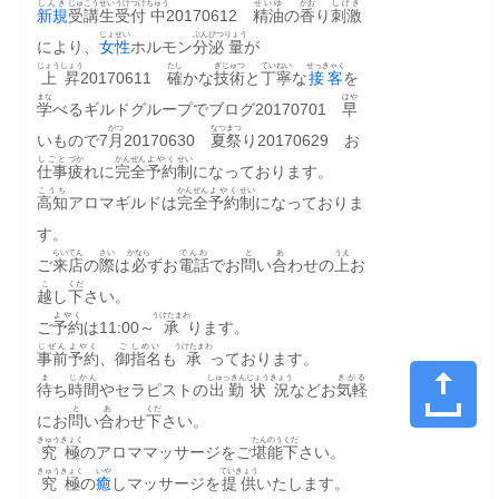
しんき
じゅこう
せい
うけつけ
ちゅう
せいゆ
かお
しげき
新規
受講
生
受付
中
20170612　
精油
の
香
り
刺激
じょせい
ぶんぴつ
りょう
により、
女性
ホルモン
分泌
量
が
じょうしょう
たし
ぎじゅつ
ていねい
せっきゃく
上昇
20170611　
確
かな
技術
と
丁寧
な
接客
を
まな
はや
学
べるギルドグループでブログ20170701　
早
がつ
なつ
まつ
いもので7
月
20170630　
夏
祭
り20170629　お
しごと
づか
かんぜん
よやく
せい
仕事
疲
れに
完全
予約
制
になっております。
こうち
かんぜん
よやく
せい
高知
アロマギルドは
完全
予約
制
になっておりま
す。
らいてん
さい
かなら
でんわ
と
あ
うえ
ご
来店
の
際
は
必
ずお
電話
でお
問
い
合
わせの
上
お
こ
くだ
越
し
下
さい。
よやく
うけたまわ
ご
予約
は11:00～
承
ります。
じぜん
よやく
ご
しめい
うけたまわ
事前
予約
、
御
指名
も
承
っております。
ま
じかん
しゅっきん
じょう
きょう
きがる
待
ち
時間
やセラピストの
出勤
状
況
などお
気軽
と
あ
くだ
にお
問
い
合
わせ
下
さい。
きゅうきょく
たんのう
くだ
究極
のアロママッサージをご
堪能
下
さい。
きゅうきょく
いや
ていきょう
究極
の
癒
しマッサージを
提供
いたします。