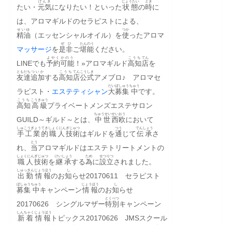
げんき
じょうたい
とき
たい・
元気
になりたい！といった
状態
の
時
に
は、アロマギルドのセラピストによる、
せいゆ
つか
精油
（エッセンシャルオイル）を
使
ったアロマ
ぜひ
たんのう
マッサージ
を
是非
ご
堪能
ください。
よやく
かのう
こうち
てん
LINEでも
予約
可能
！»アロマギルド
高知
店
を
ともだち
ついか
こうち
てん
こうしき
友達
追加
する
高知
店
公式
アメブロ♪　アロマセ
だい
ぼしゅう
ちゅう
ラピスト・
エステティシャン
大
募集
中
です。
こうち
こうきゅう
高知
高級
プライベートメンズエステサロン
ちゅうせい
せいおう
GUILD～ギルド～とは、
中世
西欧
において
しゅこうぎょう
てき
しょくにん
ぎじゅつ
つう
でんしょう
手工業
的
職人
技術
はギルドを
通
じて
伝承
さ
とう
れ、
当
アロマギルドはエステトリートメントの
しょくにん
ぎじゅつ
けいしょう
ため
せつりつ
職人
技術
を
継承
する
為
に
設立
されました。
しゅっきん
じょうほう
し
出勤
情報
のお
知
らせ20170611　セラピスト
ぼしゅう
ちゅう
じょうほう
し
募集
中
キャンペーン
情報
のお
知
らせ
とくべつ
20170626　シングルマザー
特別
キャンペーン
しんちゃく
じょうほう
新着
情報
トピックス20170626　JMSスクール