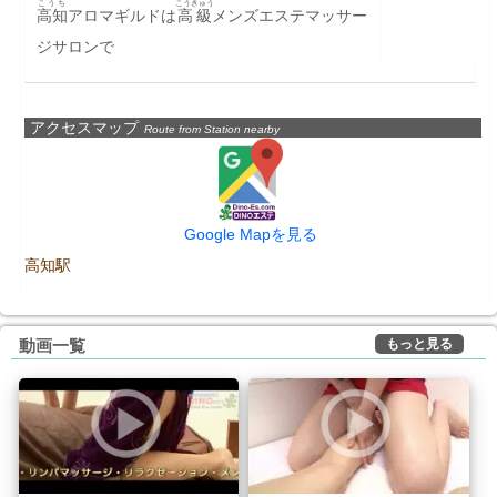
こうち
こうきゅう
高知
アロマギルドは
高級
メンズエステマッサー
ジサロンで
アクセスマップ
Route from Station nearby
Google Mapを見る
高知駅
もっと見る
動画一覧