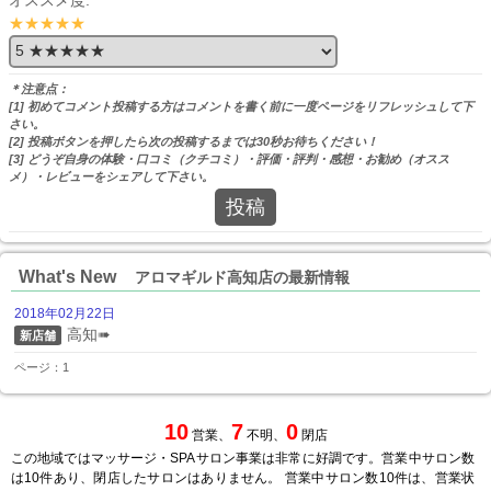
★★★★★
＊注意点：
[1] 初めてコメント投稿する方はコメントを書く前に一度ページをリフレッシュして下
さい。
[2] 投稿ボタンを押したら次の投稿するまでは30秒お待ちください！
[3] どうぞ自身の体験・口コミ（クチコミ）・評価・評判・感想・お勧め（オスス
メ）・レビューをシェアして下さい。
投稿
What's New
アロマギルド高知店の最新情報
2018年02月22日
高知➠
新店舗
ページ：1
10
7
0
営業、
不明、
閉店
この地域ではマッサージ・SPAサロン事業は非常に好調です。営業中サロン数
は10件あり、閉店したサロンはありません。 営業中サロン数10件は、営業状