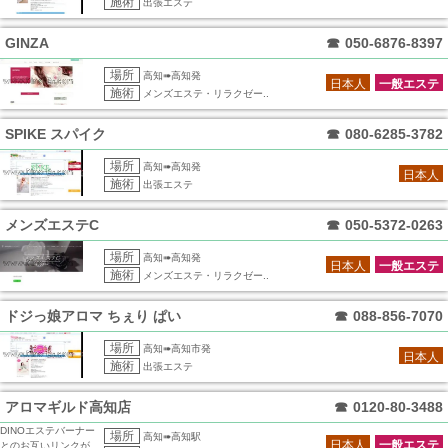
施術
出張エステ
GINZA
☎
050-6876-8397
場所
高知➠高知発
日本人
一般エステ
施術
メンズエステ・リラクゼー..
SPIKE スパイク
☎
080-6285-3782
場所
高知➠高知発
日本人
施術
出張エステ
メンズエステC
☎
050-5372-0263
場所
高知➠高知発
日本人
一般エステ
施術
メンズエステ・リラクゼー..
ドジっ娘アロマ ちぇり ぱい
☎
088-856-7070
場所
高知➠高知市発
日本人
施術
出張エステ
アロマギルド高知店
☎
0120-80-3488
DINOエステバーナー
場所
高知➠高知駅
日本人
一般エステ
とのお互いリンクが