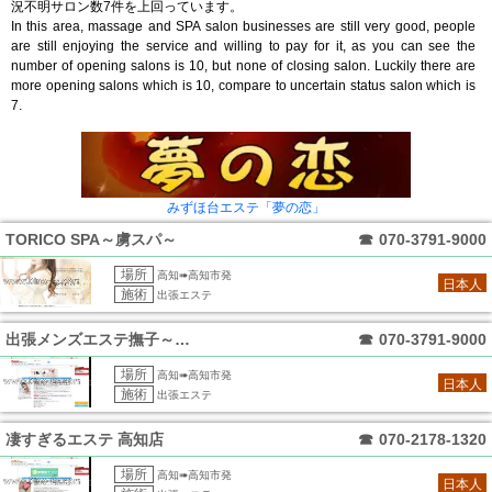
況不明サロン数7件を上回っています。
In this area, massage and SPA salon businesses are still very good, people
are still enjoying the service and willing to pay for it, as you can see the
number of opening salons is 10, but none of closing salon. Luckily there are
more opening salons which is 10, compare to uncertain status salon which is
7.
みずほ台エステ「夢の恋」
TORICO SPA～虜スパ～
☎
070-3791-9000
場所
高知➠高知市発
日本人
施術
出張エステ
出張メンズエステ撫子～なでしこ
☎
070-3791-9000
場所
高知➠高知市発
日本人
施術
出張エステ
凄すぎるエステ 高知店
☎
070-2178-1320
場所
高知➠高知市発
日本人