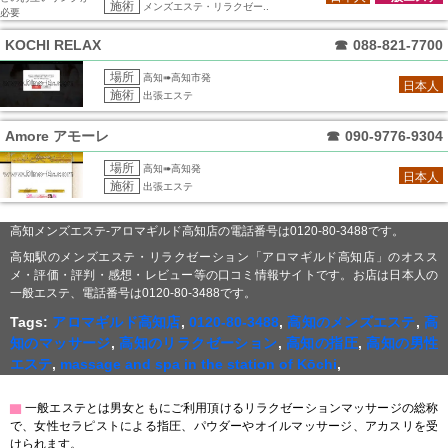
施術
メンズエステ・リラクゼー..
必要
KOCHI RELAX
☎
088-821-7700
場所
高知➠高知市発
日本人
施術
出張エステ
Amore アモーレ
☎
090-9776-9304
場所
高知➠高知発
日本人
施術
出張エステ
高知メンズエステ-アロマギルド高知店の電話番号は0120-80-3488です。
高知駅のメンズエステ・リラクゼーション「アロマギルド高知店」のオスス
メ・評価・評判・感想・レビュー等の口コミ情報サイトです。お店は日本人の
一般エステ、電話番号は0120-80-3488です。
Tags:
アロマギルド高知店
,
0120-80-3488
,
高知のメンズエステ
,
高
知のマッサージ
,
高知のリラクゼーション
,
高知の指圧
,
高知の男性
エステ
,
massage and spa in the station of Kōchi
,
▇
一般エステとは男女ともにご利用頂けるリラクゼーションマッサージの総称
で、女性セラピストによる指圧、パウダーやオイルマッサージ、アカスリを受
けられます。