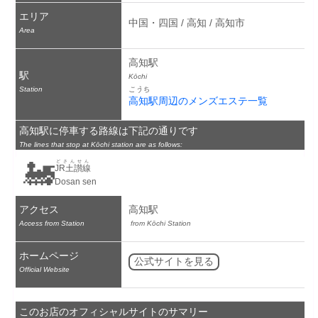
エリア
中国・四国 / 高知 / 高知市
Area
高知駅
駅
Kōchi
Station
こうち
高知駅周辺のメンズエステ一覧
高知駅に停車する路線は下記の通りです
The lines that stop at Kōchi station are as follows:
🚂
どさんせん
JR土讃線
Dosan sen
アクセス
高知駅
Access from Station
 from Kōchi Station
ホームページ
公式サイトを見る
Official Website
このお店のオフィシャルサイトのサマリー