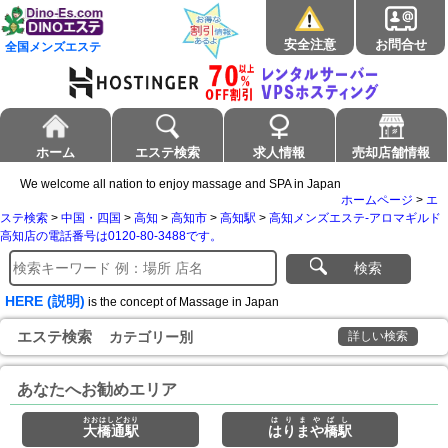
安全注意
お問合せ
全国メンズエステ
ホーム
エステ検索
求人情報
売却店舗情報
We welcome all nation to enjoy massage and SPA in Japan
ホームページ
>
エ
ステ検索
>
中国・四国
>
高知
>
高知市
>
高知駅
>
高知メンズエステ-アロマギルド
高知店の電話番号は0120-80-3488です。
検索
HERE (説明)
is the concept of Massage in Japan
エステ検索
カテゴリー別
詳しい検索
あなたへお勧めエリア
おおはしどおり
はりまやばし
大橋通駅
はりまや橋駅