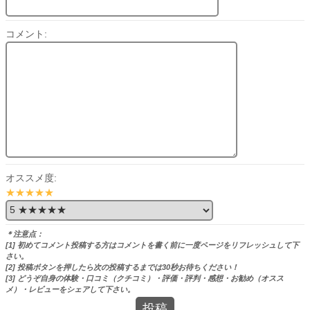
コメント:
オススメ度:
★★★★★
＊注意点：
[1] 初めてコメント投稿する方はコメントを書く前に一度ページをリフレッシュして下
さい。
[2] 投稿ボタンを押したら次の投稿するまでは30秒お待ちください！
[3] どうぞ自身の体験・口コミ（クチコミ）・評価・評判・感想・お勧め（オスス
メ）・レビューをシェアして下さい。
投稿