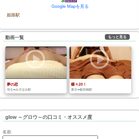
Google Mapを見る
姫路駅
もっと見る
動画一覧
夢の恋
蝶々20！
埼玉➠みずほ台駅
東京➠飯田橋駅
glow ～グロウ～の口コミ・オススメ度
名前: