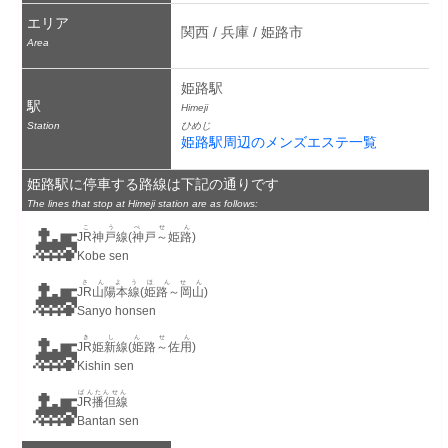
エリア
関西 / 兵庫 / 姫路市
Area
姫路駅
駅
Himeji
Station
ひめじ
姫路駅周辺のメンズエステ一覧
姫路駅に停車する路線は下記の通りです
The lines that stop at Himeji station are as follows:
🚂
こうべせん
JR神戸線(神戸～姫路)
Kobe sen
🚂
さんようほんせん
JR山陽本線(姫路～岡山)
Sanyo honsen
🚂
きしんせん
JR姫新線(姫路～佐用)
Kishin sen
🚂
ばんたんせん
JR播但線
Bantan sen