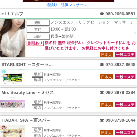
追浜駅「追浜マッサージ」
e.l.f エルフ
☎
080-2696-0551
メンズエステ・リラクゼーション・マッサージ
施術
10:00～翌1:00
営時
兵庫➠姫路駅
場所
指名料 無料 現金払い、クレジットカード払いを お
割引あり
選びいただけます。 お気軽にお申し付けくださ
い。
日本人
一般エステ
STARLIGHT ～スターライト～
☎
070-8937-8648
場所
兵庫➠姫路駅
日本人
一般エステ
施術
メンズエステ・リラクゼー..
Mrs Beauty Line ～ミセス
☎
080-3878-2284
場所
兵庫➠姫路駅
日本人
一般エステ
施術
メンズエステ・リラクゼー..
ITADAKI SPA ～頂スパ～
☎
090-3730-1044
場所
兵庫➠姫路駅
日本人
一般エステ
施術
メンズエステ・リラクゼー..