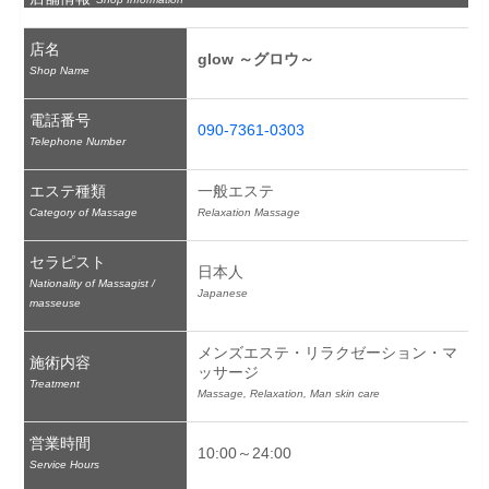
店名
glow ～グロウ～
Shop Name
電話番号
090-7361-0303
Telephone Number
エステ種類
一般エステ
Category of Massage
Relaxation Massage
セラピスト
日本人
Nationality of Massagist /
Japanese
masseuse
メンズエステ・リラクゼーション・マ
施術内容
ッサージ
Treatment
Massage, Relaxation, Man skin care
営業時間
10:00～24:00
Service Hours