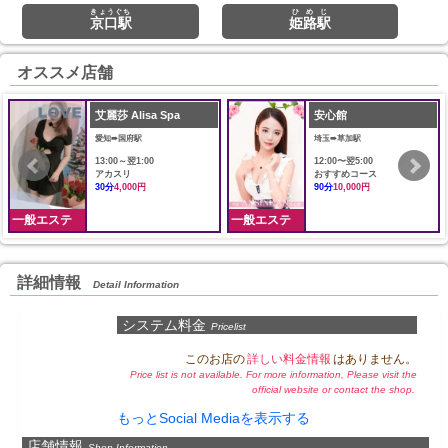
きょうぐち
ひめじ
京口駅
姫路駅
オススメ店舗
艾麗莎 Alisa Spa
安心館
愛知➠国府駅
埼玉➠草加駅
13:00～翌1:00
12:00〜翌5:00
アカスリ
おすすめコース
30分
4,000円
90分
10,000円
一般エステ
一般エステ
詳細情報
Detail Information
システム料金
Pricelist
このお店の
詳しい料金情報
はありません。
Price list is not available. For more information, Please visit the
official website or contact the shop.
もっとSocial Mediaを表示する
店舗情報
Shop Information