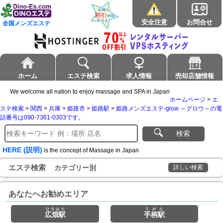
安全注意
お問合せ
全国メンズエステ
ホーム
エステ検索
求人情報
売却店舗情報
We welcome all nation to enjoy massage and SPA in Japan
ホームページ
>
エ
ステ検索
>
関西
>
兵庫
>
姫路市
>
姫路駅
>
姫路メンズエステ-glow ～グロウ～の電
話番号は090-7361-0303です。
検索
HERE (説明)
is the concept of Massage in Japan
エステ検索
カテゴリー別
詳しい検索
あなたへお勧めエリア
ひろはた
てがら
広畑駅
手柄駅