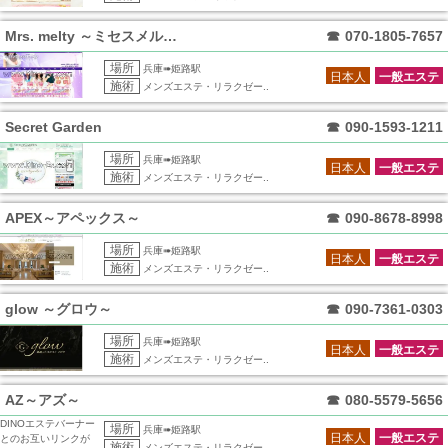
Mrs. melty ～ミセスメルティー
☎
070-1805-7657
場所
兵庫➠姫路駅
日本人
一般エステ
施術
メンズエステ・リラクゼー..
Secret Garden
☎
090-1593-1211
場所
兵庫➠姫路駅
日本人
一般エステ
施術
メンズエステ・リラクゼー..
APEX～アペックス～
☎
090-8678-8998
場所
兵庫➠姫路駅
日本人
一般エステ
施術
メンズエステ・リラクゼー..
glow ～グロウ～
☎
090-7361-0303
場所
兵庫➠姫路駅
日本人
一般エステ
施術
メンズエステ・リラクゼー..
AZ～アズ～
☎
080-5579-5656
DINOエステバーナー
場所
兵庫➠姫路駅
日本人
一般エステ
とのお互いリンクが
施術
メンズエステ・リラクゼー..