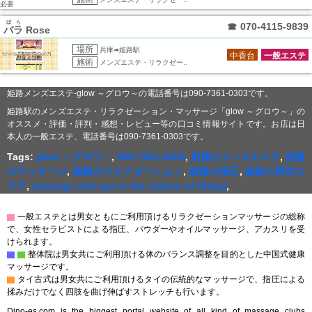
必要
ばら
☎
070-4115-9839
バラ
Rose
場所
兵庫➠姫路駅
中香台
一般エステ
施術
メンズエステ・リラクゼー..
姫路メンズエステ-glow ～グロウ～の電話番号は090-7361-0303です。
姫路駅のメンズエステ・リラクゼーション・マッサージ「glow ～グロウ～」の
オススメ・評価・評判・感想・レビュー等の口コミ情報サイトです。お店は日
本人の一般エステ、電話番号は090-7361-0303です。
Tags:
glow ～グロウ～
,
090-7361-0303
,
姫路のメンズエステ
,
姫路
のマッサージ
,
姫路のリラクゼーション
,
姫路の指圧
,
姫路の男性エ
ステ
,
massage and spa in the station of Himeji
,
▇
一般エステとは男女ともにご利用頂けるリラクゼーションマッサージの総称
で、女性セラピストによる指圧、パウダーやオイルマッサージ、アカスリを受
けられます。
▇
▇
整体院は男女共にご利用頂ける体のバランス調整を目的とした中国式健康
マッサージです。
▇
タイ古式は男女共にご利用頂けるタイの伝統的なマッサージで、指圧による
揉みだけでなく四肢を曲げ伸ばすストレッチも行います。
Dino-es.com is the biggest portal website of all kind of massage clubs