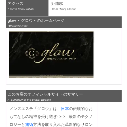
アクセス
姫路駅
Access from Station
 from Himeji Station
glow ～グロウ～のホームページ
Official Website
このお店のオフィシャルサイトのサマリー
A Summary of the official website
メンズエステ「グロウ」は、
日本
の伝統的なお
もてなしの精神を受け継ぎつつ、最新のテクノ
ロジーと
施術
方法を取り入れた革新的なサロン