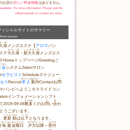
のお店の
詳しい料金情報
はありません。
t available. For more information, Please visit the
official website or contact the shop.
フィシャルサイトのサマリー
icial website
おくぼ
久保
メンズエステ【
アロマ
バン
おおくぼ
しんおおくぼ
ステ
大久保
・
新大久保
メンズエス
テHomeトップページGreetingご
ょうきん
料金
システムSalonサロン
t
セラピスト
Scheduleスケジュー
きゅうじん
あんない
と
セス
Recruit
求人
案内
Contactお
問
マバンビへようこそスライドコン
mationインフォメーションシフト
すう
おお
と
あ
2019-09-06
数
多
くのお
問
い
合
わ
とうございます。
こうしん
じゅん
いか
、
更新
順
は
以下
となります。
び
まいしゅう
きんようび
ゆうがた
いこう
うけつけ
日
毎週
金曜日
夕方
以降
～
受付
こうしん
じかん
いち