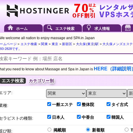
ホーム
エステ検索
求人情報
We welcome all nation to enjoy massage and SPA in Japan
ームページ
>
エステ検索
>
関東
>
東京
>
新宿区
>
大久保(東京)駅
>
大久保メンズエステ-A
693-2828です。
HERE（詳細説明
at you need to know about Massage and Spa in Japan is
エステ検索
カテゴリー別
エリア:
一般エステ
整体院
タイ古式
業種:
日本人
中香台
韓国人
セラピストの種類:
掲載順
新着順
並び順: