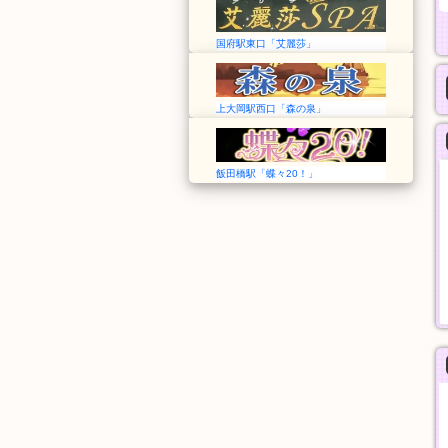
国府駅東口「艾麗莎」
上大岡駅西口「森の泉」
飯田橋駅「蝶々20！」