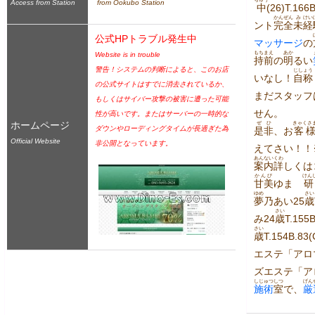
Access from Station
 from Ookubo Station
中
(26)T.1
かんぜん
み
けい
ント
完全
未
経
公式HPトラブル発生中
マッサージ
の
もちまえ
あか
Website is in trouble
持前
の
明
るい
警告！システムの判断によると、このお店
じしょう
いなし！
自称
の公式サイトはすでに消去されているか、
まだスタッフ
もしくはサイバー攻撃の被害に遭った可能
せん。
性が高いです。またはサーバーの一時的な
ホームページ
ぜひ
きゃくさ
ダウンやローディングタイムが長過ぎた為
是非
、お
客
Official Website
非公開となっています。
えてさい！！
あんない
くわ
案内
詳
しくは
かんび
けん
甘美
ゆま　
研
ゆめ
さい
夢
乃あい25
歳
さい
み24
歳
T.155
さい
歳
T.154B.83(
エステ「アロ
ズエステ「ア
しじゅつ
しつ
げん
施術
室
で、
厳