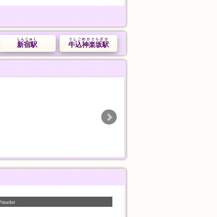
しんじゅく
うしごめかぐらざか
新宿駅
牛込神楽坂駅
ル
安心館
追浜マッサー
埼玉➠草加駅
神奈川➠追浜駅
12:00〜翌5:00
11:00〜Last
おすすめコース
人気コース
90分
50分
10,000円
7,000円
一般エステ
一般エステ
ricelist