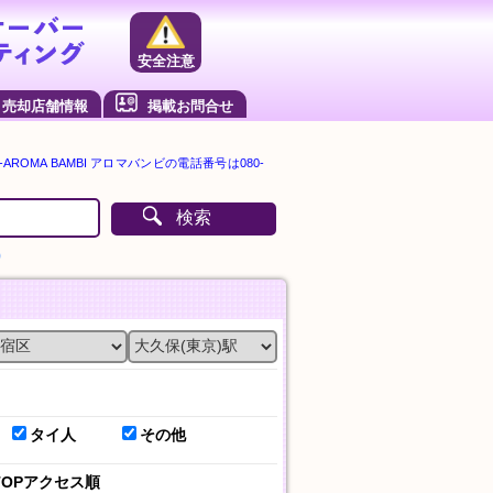
安全注意
売却店舗情報
掲載お問合せ
ROMA BAMBI アロマバンビの電話番号は080-
検索
）
タイ人
その他
TOPアクセス順