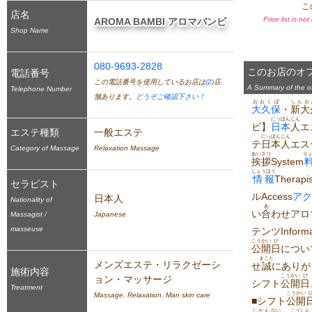
こ
店名
Price list is no
AROMA BAMBI アロマバンビ
Shop Name
080-9693-2828
このお店のオ
電話番号
この電話番号を使用しているお店は
(2)
店
A Summary of the off
Telephone Number
舗あります。
どうぞご確認下さい！
おおくぼ
しんお
大久保
・
新大
にっぽんじん
ビ】
日本
人
エ
エステ種類
一般エステ
にっぽんじん
テ
日本人
エス
Category of Massage
Relaxation Massage
あいさつ
り
挨拶
System
じょうほう
情報
Therapis
セラピスト
ルAccess
アク
日本人
Nationality of
あ
い
合
わせアロ
Massagist /
Japanese
masseuse
テンツInfor
こうかい
び
公開
日
について
まこと
メンズエステ・リラクゼーシ
せ
誠
にありが
施術内容
こうかい
び
ョン・マッサージ
シフト
公開
日
Treatment
こうかい
Massage, Relaxation, Man skin care
■シフト
公開
じかん
ない
こうしん