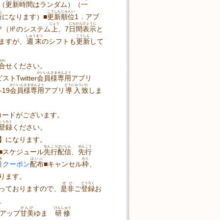
（
更新
時間
はランダム）（
一
ん
こうしん
じゅんい
新
になります）■
更新
順位
1．アプ
じょう
にちかん
ひょうじ
㏋（㏋のシステム
上
、7
日間
表示
と
しゅうまつ
こうしん
ますが、
週末
のシフトも
更新
して
あわ
合
せください。
かいいん
さま
せんよう
ストTwitter
会員
様
専用
アプリ
かいいん
さま
せんよう
どうにゅう
いた
-19
会員
様
専用
アプリ
導入
致
しま
コードがございます。
とうろく
登録
ください。
】になります。
せんこう
はいしん
せんこう
■スケジュール
先行
配信
、
先行
き
はいふ
わく
引
クーポン
配布
■キャンセル
枠
、
ります。
ぜひ
とうろく
っておりますので、
是非
ご
登録
お
。
かんび
けんしゅう
クアップ
甘美
ゆま　
研修