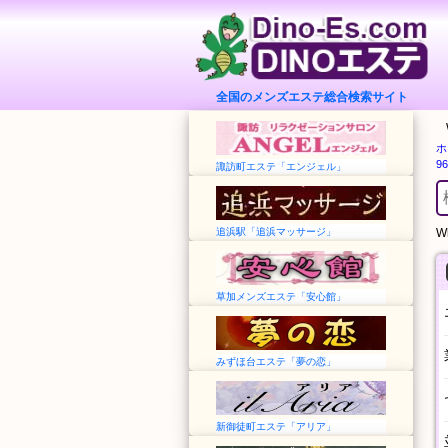
全国のメンズエステ総合検索サイト
ホ
9
諏訪町エステ「エンジェル」
追浜駅「追浜マッサージ」
Wh
草加メンズエステ「安心館」
みずほ台エステ「夢の恋」
新御徒町エステ「アリア」