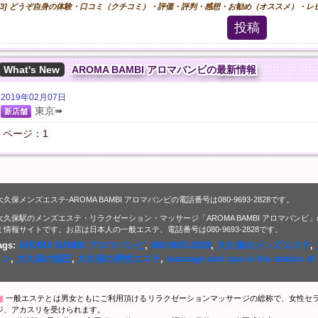
[3] どうぞ自身の体験・口コミ（クチコミ）・評価・評判・感想・お勧め（オススメ）・
投稿
What's New
AROMA BAMBI アロマバンビの最新情報
2019年02月07日
東京➠
新店舗
ページ：1
大久保メンズエステ-AROMA BAMBI アロマバンビの電話番号は080-9693-2828です。
大久保駅のメンズエステ・リラクゼーション・マッサージ「AROMA BAMBI アロマバン
ミ情報サイトです。お店は日本人の一般エステ、電話番号は080-9693-2828です。
ags:
AROMA BAMBI アロマバンビ
,
080-9693-2828
,
大久保のメンズエステ
,
ョン
,
大久保の指圧
,
大久保の男性エステ
,
massage and spa in the station o
▇
一般エステとは男女ともにご利用頂けるリラクゼーションマッサージの総称で、女性セ
ジ、アカスリを受けられます。