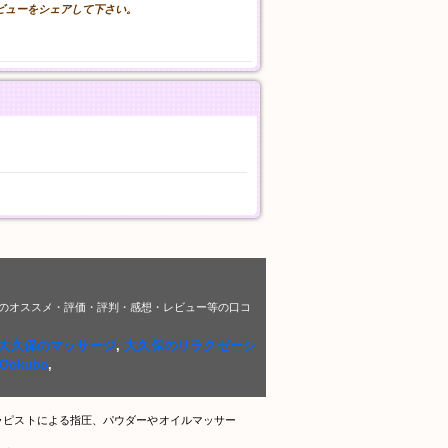
レビューをシェアして下さい。
ビ」のオススメ・評価・評判・感想・レビュー等の口コ
大久保のマッサージ
,
大久保のリラクゼーシ
f Ookubo
,
ラピストによる指圧、パウダーやオイルマッサー