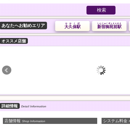
検索
おおくぼ
しんじゅくぎょえんまえ
あなたへお勧めエリア
大久保駅
新宿御苑前駅
オススメ店舗
艾麗莎 Alisa Spa
Angel エンジェ
愛知➠国府駅
愛知➠諏訪町駅
13:00～翌1:00
11:00〜翌02:00
アカスリ
料金
30分
30分
4,000円
5,000円
一般エステ
一般エステ
詳細情報
Detail Information
店舗情報
システム料金
Shop Information
P