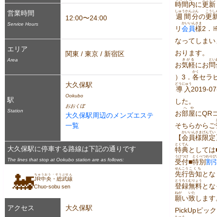
時間
内
に
更新
営業時間
しゅうかん
ぶん
こうし
週間
分
の
更
12:00〜24:00
Service Hours
かいいん
さま
リ
会員
様
2．
なってしまい
エリア
おります。
関東 / 東京 / 新宿区
Area
きがる
とい
お
気軽
にお
問
かく
）3．
各
セラピ
大久保駅
どうにゅう
導入
2019-07
Ookubo
駅
した。
おおくぼ
へや
Station
お
部屋
にQR
大久保駅周辺のメンズエステ
一覧
そちらからご
かいいん
さま
げんてい
【
会員
様
限定
とくてん
大久保駅に停車する路線は下記の通りです
特典
としては
うけつけ
とくべつ
わりび
The lines that stop at Ookubo station are as follows:
受付
■
特別
割
せんこう
こくち
先行
告知
とな
🚂
ちゅうおう・そうぶせん
JR中央・総武線
とうろく
むりょう
登録
無料
とな
Chuo-sobu sen
ねが
いた
願
い
致
します
アクセス
大久保駅
PickUpピッ
ちゅう