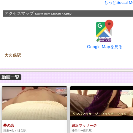
もっとSocial 
アクセスマップ
Route from Station nearby
Google Mapを見る
大久保駅
動画一覧
夢の恋
追浜マッサージ
埼玉➠みずほ台駅
神奈川➠追浜駅