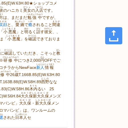
66B.85(E)W.63H.80★ショップコメ
けん
びじょ
いれ
てん
験
のハニカミ
美女
の
入
店
です。
ほう
べんきょう
ちゅう
方
は、まだまだ
勉強
中
ですが、
えがお
あいきょう
いや
まちが
笑顔
と、
愛嬌
で
癒
されること
間違
しょう
あくま
あか
はな
かのじょ
「
小
悪魔
」と
明
るく
話
す
彼女
、、
しょう
あくま
かくにん
は「
小
悪魔
」を
確認
できておりま
ま
かくにん
おし
様
に
確認
していただき、こそっと
教
けんしゅう
ちゅう
えん
※
研修
中
につき2,000
円
OFFでご
しんじん
じょうほう
コチラからNewFace
新人
情報
しゅう
ちゅう
さい
修
中
26
歳
T.166B.85(E)W.63H.80
にしの
T.163B.88(E)W.58H.89
西野
なな
きうち
B.83(C)W.58H.86
木内
るい　25
おおくぼしん
おおくぼ
C)W.56H.84
大久保新
大久保
メンズ
おおくぼ
しんおおくぼ
マバンビ」
大久保
・
新大久保
メン
ロマバンビ」は、ワンルームの
せん
にっぽんじん
選
された
日本人
セ