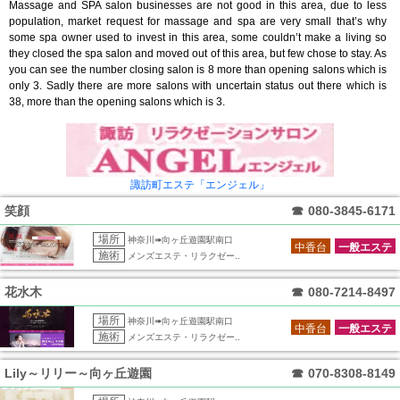
Massage and SPA salon businesses are not good in this area, due to less
population, market request for massage and spa are very small that’s why
some spa owner used to invest in this area, some couldn’t make a living so
they closed the spa salon and moved out of this area, but few chose to stay. As
you can see the number closing salon is 8 more than opening salons which is
only 3. Sadly there are more salons with uncertain status out there which is
38, more than the opening salons which is 3.
諏訪町エステ「エンジェル」
笑顔
☎
080-3845-6171
場所
神奈川➠向ヶ丘遊園駅南口
中香台
一般エステ
施術
メンズエステ・リラクゼー..
花水木
☎
080-7214-8497
場所
神奈川➠向ヶ丘遊園駅南口
中香台
一般エステ
施術
メンズエステ・リラクゼー..
Lily～リリー～向ヶ丘遊園
☎
070-8308-8149