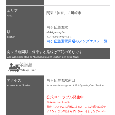
エリア
関東 / 神奈川 / 川崎市
Area
向ヶ丘遊園駅
駅
Mukōgaokayūen
Station
むこうがおかゆうえん
向ヶ丘遊園駅周辺のメンズエステ一覧
向ヶ丘遊園駅に停車する路線は下記の通りです
The lines that stop at Mukōgaokayūen station are as follows:
🚂
おだきゅうせん
小田急線
Odakyu sen
アクセス
向ヶ丘遊園駅南口
Access from Station
 from south exit gate of Mukōgaokayūen Station
公式HPトラブル発生中
Website is in trouble
警告！システムの判断によると、このお店の公式サ
イトはすでに消去されているか、もしくはサイバー