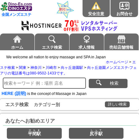
安全注意
お問合せ
全国メンズエステ
ホーム
エステ検索
求人情報
売却店舗情報
We welcome all nation to enjoy massage and SPA in Japan
ホームページ
>
エ
ステ検索
>
関東
>
神奈川
>
川崎市
>
向ヶ丘遊園駅
>
向ヶ丘遊園メンズエステ-フェ
アリの電話番号は080-9502-1433です。
検索
HERE (説明)
is the concept of Massage in Japan
エステ検索
カテゴリー別
詳しい検索
あなたへお勧めエリア
ひらま
しって
平間駅
尻手駅