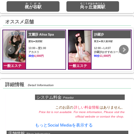
かじがや
むこうがおかゆうえん
梶が谷駅
向ヶ丘遊園駅
オススメ店舗
艾麗莎 Alisa Spa
沙羅沙
愛知➠国府駅
東京➠東久留米駅
13:00～翌1:00
12:00～LAST
アカスリ
沙羅沙おすすめコース
30分
4,000円
90分
11,000円
一般エステ
一般エステ
詳細情報
Detail Information
システム料金
Pricelist
このお店の
詳しい料金情報
はありません。
Price list is not available. For more information, Please visit the
official website or contact the shop.
もっとSocial Mediaを表示する
店舗情報
Shop Information