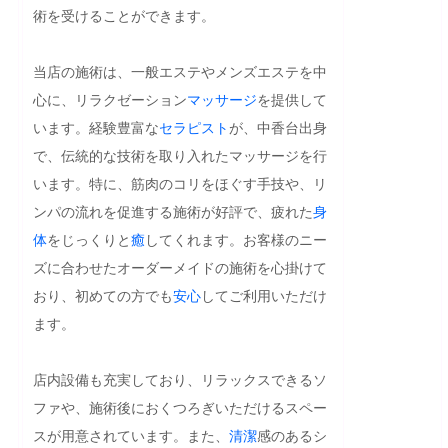
術を受けることができます。

当店の施術は、一般エステやメンズエステを中
心に、リラクゼーション
マッサージ
を提供して
います。経験豊富な
セラピスト
が、中香台出身
で、伝統的な技術を取り入れたマッサージを行
います。特に、筋肉のコリをほぐす手技や、リ
ンパの流れを促進する施術が好評で、疲れた
身
体
をじっくりと
癒
してくれます。お客様のニー
ズに合わせたオーダーメイドの施術を心掛けて
おり、初めての方でも
安心
してご利用いただけ
ます。

店内設備も充実しており、リラックスできるソ
ファや、施術後におくつろぎいただけるスペー
スが用意されています。また、
清潔
感のあるシ