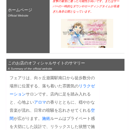
攻撃の被害に遭った可能性が高いです。またはサー
バーの一時的なダウンやローディングタイムが長過
ホームページ
ぎた為非公開となっています。
Official Website
このお店のオフィシャルサイトのサマリー
A Summary of the official website
フェアリは、向ヶ丘遊園駅南口から徒歩数分の
場所に位置する、落ち着いた雰囲気の
リラクゼ
ーション
サロンです。店内に足を踏み入れる
と、心地よい
アロマ
の香りとともに、穏やかな
音楽が流れ、日常の喧騒を忘れさせてくれる
空
間
が広がります。
施術
ルームはプライベート感
を大切にした設計で、リラックスした状態で施