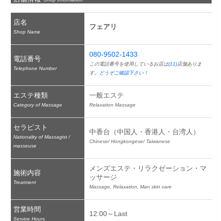
店名
フェアリ
Shop Name
080-9502-1433
電話番号
この電話番号を使用しているお店は
(11)
店舗ありま
Telephone Number
す。
どうぞご確認下さい！
エステ種類
一般エステ
Category of Massage
Relaxation Massage
セラピスト
中香台（中国人・香港人・台湾人）
Nationality of Massagist /
Chinese/ Hongkongese/ Taiwanese
masseuse
メンズエステ・リラクゼーション・マ
施術内容
ッサージ
Treatment
Massage, Relaxation, Man skin care
営業時間
12:00～Last
Service Hours