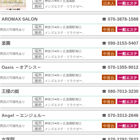
場所
神奈川➠向ヶ丘遊園駅
日本人
一般エステ
施術
メンズエステ・リラクゼー..
AROMAX SALON
☎
070-3878-1588
場所
神奈川➠向ヶ丘遊園駅南口
中香台
一般エステ
閉店の可能性あり
施術
メンズエステ・リラクゼー..
楽園
☎
090-3153-5407
場所
神奈川➠向ヶ丘遊園駅南口
中香台
一般エステ
閉店の可能性あり
施術
メンズエステ・リラクゼー..
Oasis ～オアシス～
☎
070-1355-9012
場所
神奈川➠向ヶ丘遊園駅南口
中香台
一般エステ
閉店の可能性あり
施術
メンズエステ・リラクゼー..
王様の姫
☎
080-7013-3230
場所
神奈川➠向ヶ丘遊園駅南口
中香台
一般エステ
閉店の可能性あり
施術
メンズエステ・リラクゼー..
Angel ～エンジェル～
☎
070-3313-2646
場所
神奈川➠向ヶ丘遊園駅南口
中香台
一般エステ
閉店の可能性あり
施術
メンズエステ・リラクゼー..
女学院
☎
070-2792-7623