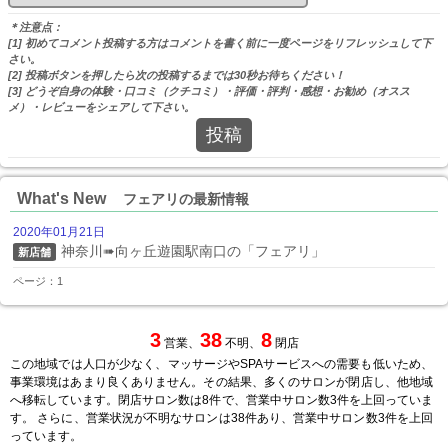
＊注意点：
[1] 初めてコメント投稿する方はコメントを書く前に一度ページをリフレッシュして下
さい。
[2] 投稿ボタンを押したら次の投稿するまでは30秒お待ちください！
[3] どうぞ自身の体験・口コミ（クチコミ）・評価・評判・感想・お勧め（オスス
メ）・レビューをシェアして下さい。
投稿
What's New
フェアリの最新情報
2020年01月21日
神奈川➠向ヶ丘遊園駅南口の「フェアリ」
新店舗
ページ：1
3
38
8
営業、
不明、
閉店
この地域では人口が少なく、マッサージやSPAサービスへの需要も低いため、
事業環境はあまり良くありません。その結果、多くのサロンが閉店し、他地域
へ移転しています。閉店サロン数は8件で、営業中サロン数3件を上回っていま
す。 さらに、営業状況が不明なサロンは38件あり、営業中サロン数3件を上回
っています。