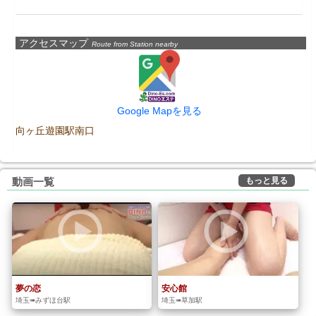
アクセスマップ
Route from Station nearby
Google Mapを見る
向ヶ丘遊園駅南口
もっと見る
動画一覧
夢の恋
安心館
埼玉➠みずほ台駅
埼玉➠草加駅