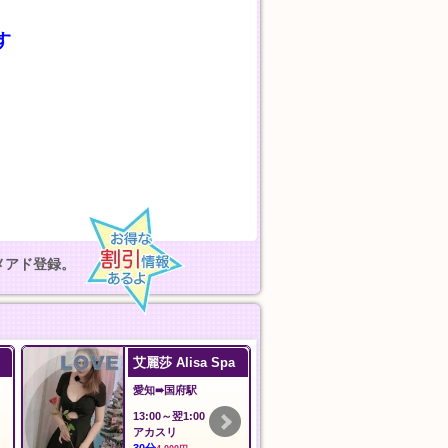
す
。
メアド登録。
安心館
蝶々20！
埼玉➠草加駅
東京➠飯田橋駅
12:00〜翌5:00
12:00〜翌3:00
おすすめコース
シャンプー、指