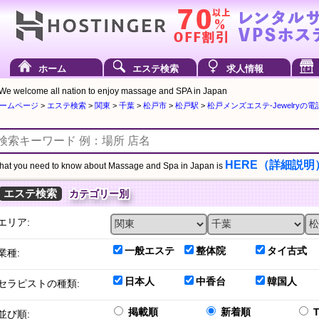
ホーム
エステ検索
求人情報
We welcome all nation to enjoy massage and SPA in Japan
ームページ
>
エステ検索
>
関東
>
千葉
>
松戸市
>
松戸駅
>
松戸メンズエステ-Jewelryの電話
HERE（詳細説明
at you need to know about Massage and Spa in Japan is
エステ検索
カテゴリー別
エリア:
一般エステ
整体院
タイ古式
業種:
日本人
中香台
韓国人
セラピストの種類:
掲載順
新着順
並び順: