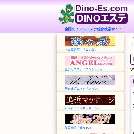
全国のメンズエステ総合検索サイト
ホ
上大岡駅西口「森の泉」
諏訪町エステ「エンジェル」
Wh
新御徒町エステ「アリア」
追浜駅「追浜マッサージ」
飯田橋駅「蝶々20！」