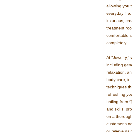
allowing you t
everyday life. 
luxurious, cre
treatment roo
comfortable 
completely.

At "Jewelry," 
including gene
relaxation, a
body care, in p
techniques tha
refreshing you
hailing from 
and skills, pr
on a thorough
customer's ne
or relieve dai