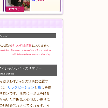
90分
イルマッサージ
10,000円
ダーマッサージ
60分
9,000円
一般エステ
一般エステ
ricelist
のお店の
詳しい料金情報
はありません。
t available. For more information, Please visit the
official website or contact the shop.
フィシャルサイトのサマリー
icial website
ら徒歩わずか2分の場所に位置す
y」は、
リラクゼーション
と
癒
しを提
サロンです。店内に一歩足を踏み
ち着いた雰囲気と心地よい香りに
の喧騒を忘れさせてくれます。イ