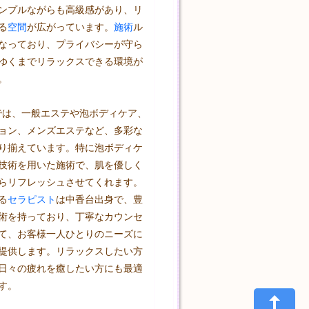
ンプルながらも高級感があり、リ
る
空間
が広がっています。
施術
ル
なっており、プライバシーが守ら
ゆくまでリラックスできる環境が


y」では、一般エステや泡ボディケア、
ョン、メンズエステなど、多彩な
り揃えています。特に泡ボディケ
技術を用いた施術で、肌を優しく
らリフレッシュさせてくれます。
る
セラピスト
は中香台出身で、豊
術を持っており、丁寧なカウンセ
て、お客様一人ひとりのニーズに
提供します。リラックスしたい方
日々の疲れを癒したい方にも最適
す。
