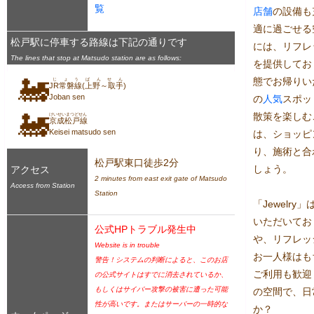
覧
店舗
の設備も
適に過ごせる
松戸駅に停車する路線は下記の通りです
には、リフレ
The lines that stop at Matsudo station are as follows:
を提供してお
🚂
態でお帰りい
じょうばんせん
JR常磐線(上野～取手)
Joban sen
の
人気
スポッ
🚂
散策を楽しむ
けいせいまつどせん
京成松戸線
Keisei matsudo sen
は、ショッピ
り、施術と合
松戸駅東口徒歩2分
しょう。

アクセス
2 minutes from east exit gate of Matsudo 
Access from Station
Station
「Jewelr
いただいてお
公式HPトラブル発生中
や、リフレッ
Website is in trouble
お一人様はも
警告！システムの判断によると、このお店
ご利用も歓迎
の公式サイトはすでに消去されているか、
もしくはサイバー攻撃の被害に遭った可能
の空間で、日
性が高いです。またはサーバーの一時的な
か？
