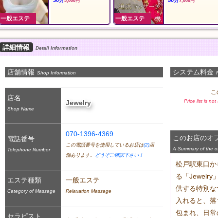
90分
60分
11,000円
8,000円
一般エステ
一般エステ
詳細情報
Detail Information
店舗情報
システム料金
Shop Information
P
こ
店名
Price list is no
Jewelry
Shop Name
070-1396-4369
このお店のオ
電話番号
この電話番号を使用しているお店は
(2)
店
A Summary of the off
Telephone Number
舗あります。
どうぞご確認下さい！
松戸駅東口か
る「Jewelr
エステ種類
一般エステ
供する特別な
Category of Massage
Relaxation Massage
入れると、落
包まれ、日常
セラピスト