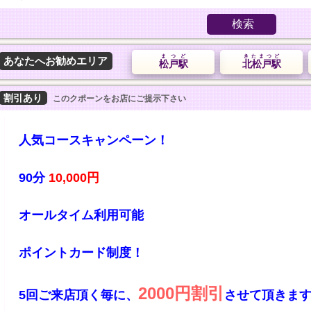
検索
まつど
きたまつど
あなたへお勧めエリア
松戸駅
北松戸駅
割引あり
このクポーンをお店にご提示下さい
人気コースキャンペーン！

90分 
10,000円

オールタイム利用可能

ポイントカード制度！

2000円割引
5回ご来店頂く毎に、
させて頂きま