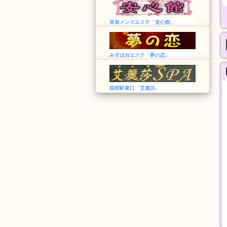
草加メンズエステ「安心館」
みずほ台エステ「夢の恋」
国府駅東口「艾麗莎」