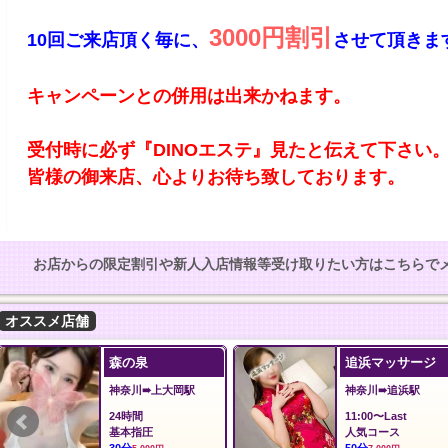
3000円割引
10回ご来店頂く毎に、
させて頂きま
キャンペーンとの併用は出来かねます。
受付時に必ず『DINOエステ』見たと伝えて下さい
お店からの限定割引や新人入店情報等受け取りたい方はこちらで
オススメ店舗
夢の恋
ilAria アリア
埼玉➠みずほ台駅
東京➠新御徒町駅
12:00～Last
12:00〜LAST
オール泡コース
料金