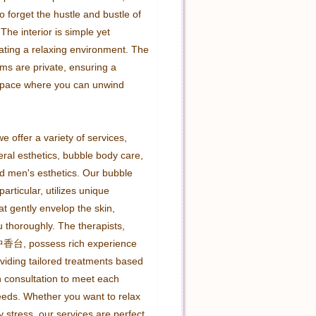
o forget the hustle and bustle of 
The interior is simple yet 
ating a relaxing environment. The 
ms are private, ensuring a 
space where you can unwind 
we offer a variety of services, 
ral esthetics, bubble body care, 
nd men's esthetics. Our bubble 
articular, utilizes unique 
t gently envelop the skin, 
 thoroughly. The therapists, 
中香台, possess rich experience 
oviding tailored treatments based 
 consultation to meet each 
eds. Whether you want to relax 
ly stress, our services are perfect 