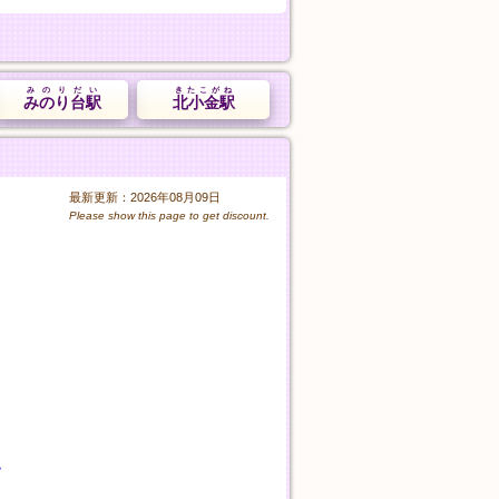
みのりだい
きたこがね
みのり台駅
北小金駅
最新更新：2026年08月09日
Please show this page to get discount.
す