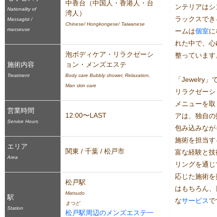
中香台（中国人・香港人・台
ンテリアはシ
Nationality of
湾人）
ラックスでき
Massagist /
Chinese/ Hongkongese/ Taiwanese
masseuse
ームは
個室
に
れた中で、心
泡ボディケア・リラクゼーシ
整っています。
施術内容
ョン・メンズエステ
Treatment
Body care Bubbly shower, Relaxation, 
「Jewelr
Man skin care
リラクゼーシ
メニューを取
営業時間
12:00〜LAST
アは、独自の
Service Hours
包み込みなが
施術を担当す
エリア
関東 / 千葉 / 松戸市
富な経験と技
Area
リングを通じ
応じた施術を
松戸駅
はもちろん、
Matsudo
駅
な
サービス
で
まつど
Station
松戸駅周辺のメンズエステ一