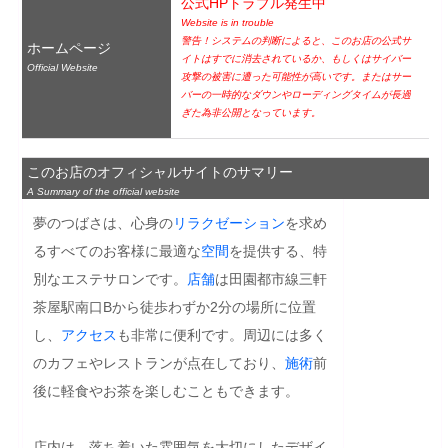
公式HPトラブル発生中
Website is in trouble
警告！システムの判断によると、このお店の公式サ
ホームページ
イトはすでに消去されているか、もしくはサイバー
Official Website
攻撃の被害に遭った可能性が高いです。またはサー
バーの一時的なダウンやローディングタイムが長過
ぎた為非公開となっています。
このお店のオフィシャルサイトのサマリー
A Summary of the official website
夢のつばさは、心身の
リラクゼーション
を求め
るすべてのお客様に最適な
空間
を提供する、特
別なエステサロンです。
店舗
は田園都市線三軒
茶屋駅南口Bから徒歩わずか2分の場所に位置
し、
アクセス
も非常に便利です。周辺には多く
のカフェやレストランが点在しており、
施術
前
後に軽食やお茶を楽しむこともできます。

店内は、落ち着いた雰囲気を大切にしたデザイ