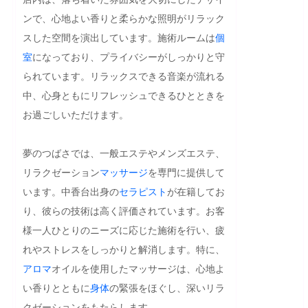
ンで、心地よい香りと柔らかな照明がリラック
スした空間を演出しています。施術ルームは
個
室
になっており、プライバシーがしっかりと守
られています。リラックスできる音楽が流れる
中、心身ともにリフレッシュできるひとときを
お過ごしいただけます。

夢のつばさでは、一般エステやメンズエステ、
リラクゼーション
マッサージ
を専門に提供して
います。中香台出身の
セラピスト
が在籍してお
り、彼らの技術は高く評価されています。お客
様一人ひとりのニーズに応じた施術を行い、疲
れやストレスをしっかりと解消します。特に、
アロマ
オイルを使用したマッサージは、心地よ
い香りとともに
身体
の緊張をほぐし、深いリラ
クゼーションをもたらします。
