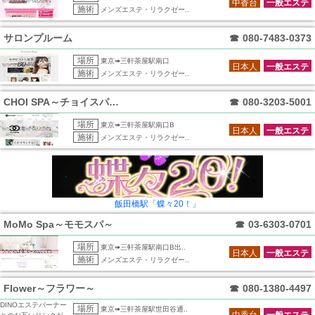
中香台
一般エステ
施術
メンズエステ・リラクゼー..
サロンプルーム
☎
080-7483-0373
場所
東京➠三軒茶屋駅南口
日本人
一般エステ
施術
メンズエステ・リラクゼー..
CHOI SPA～チョイスパ～ 三軒茶屋
☎
080-3203-5001
場所
東京➠三軒茶屋駅南口B
日本人
一般エステ
施術
メンズエステ・リラクゼー..
飯田橋駅「蝶々20！」
MoMo Spa～モモスパ～
☎
03-6303-0701
場所
東京➠三軒茶屋駅南口B出..
日本人
一般エステ
施術
メンズエステ・リラクゼー..
Flower～フラワー～
☎
080-1380-4497
DINOエステバーナー
場所
東京➠三軒茶屋駅世田谷通..
中香台
一般エステ