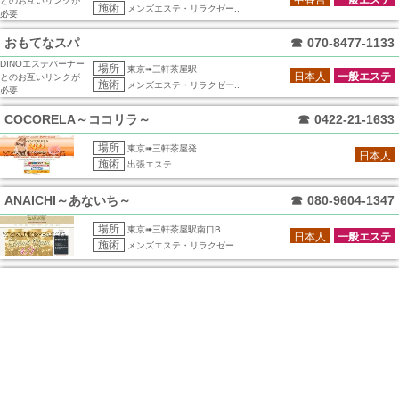
とのお互いリンクが
施術
メンズエステ・リラクゼー..
必要
おもてなスパ
☎
070-8477-1133
DINOエステバーナー
場所
東京➠三軒茶屋駅
日本人
一般エステ
とのお互いリンクが
施術
メンズエステ・リラクゼー..
必要
COCORELA～ココリラ～
☎
0422-21-1633
場所
東京➠三軒茶屋発
日本人
施術
出張エステ
ANAICHI～あないち～
☎
080-9604-1347
場所
東京➠三軒茶屋駅南口B
日本人
一般エステ
施術
メンズエステ・リラクゼー..
LANIKAI SPA ラニカイスパ
☎
080-3203-5001
場所
東京➠三軒茶屋駅南口B出..
日本人
一般エステ
施術
メンズエステ・リラクゼー..
メンテジュニア
☎
090-8879-9696
場所
東京➠三軒茶屋発
中香台