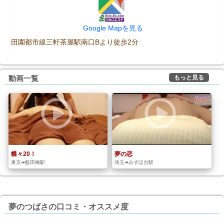
Google Mapを見る
田園都市線三軒茶屋駅南口Bより徒歩2分
もっと見る
動画一覧
蝶々20！
夢の恋
東京➠飯田橋駅
埼玉➠みずほ台駅
夢のつばさの口コミ・オススメ度