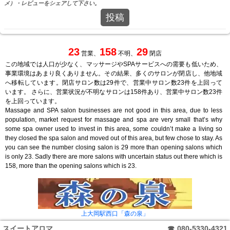
メ）・レビューをシェアして下さい。
投稿
23
158
29
営業、
不明、
閉店
この地域では人口が少なく、マッサージやSPAサービスへの需要も低いため、
事業環境はあまり良くありません。その結果、多くのサロンが閉店し、他地域
へ移転しています。閉店サロン数は29件で、営業中サロン数23件を上回って
います。 さらに、営業状況が不明なサロンは158件あり、営業中サロン数23件
を上回っています。
Massage and SPA salon businesses are not good in this area, due to less
population, market request for massage and spa are very small that’s why
some spa owner used to invest in this area, some couldn’t make a living so
they closed the spa salon and moved out of this area, but few chose to stay. As
you can see the number closing salon is 29 more than opening salons which
is only 23. Sadly there are more salons with uncertain status out there which is
158, more than the opening salons which is 23.
上大岡駅西口「森の泉」
スイートアロマ
☎
080-5330-4321