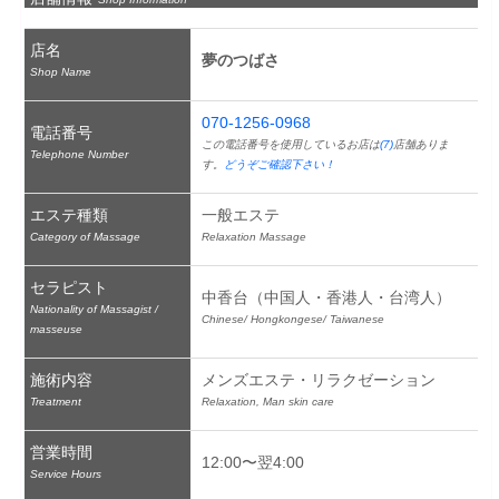
店名
夢のつばさ
Shop Name
070-1256-0968
電話番号
この電話番号を使用しているお店は
(7)
店舗ありま
Telephone Number
す。
どうぞご確認下さい！
エステ種類
一般エステ
Category of Massage
Relaxation Massage
セラピスト
中香台（中国人・香港人・台湾人）
Nationality of Massagist /
Chinese/ Hongkongese/ Taiwanese
masseuse
施術内容
メンズエステ・リラクゼーション
Treatment
Relaxation, Man skin care
営業時間
12:00〜翌4:00
Service Hours