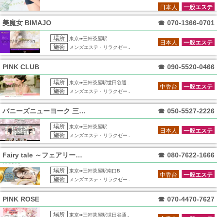
日本人
一般エステ
美魔女 BIMAJO
☎
070-1366-0701
場所
東京➠三軒茶屋駅
日本人
一般エステ
施術
メンズエステ・リラクゼー..
PINK CLUB
☎
090-5520-0466
場所
東京➠三軒茶屋駅世田谷通..
中香台
一般エステ
施術
メンズエステ・リラクゼー..
バニーズニューヨーク 三軒茶屋ルーム
☎
050-5527-2226
場所
東京➠三軒茶屋駅
日本人
一般エステ
施術
メンズエステ・リラクゼー..
Fairy tale ～フェアリーテール
☎
080-7622-1666
場所
東京➠三軒茶屋駅南口B
中香台
一般エステ
施術
メンズエステ・リラクゼー..
PINK ROSE
☎
070-4470-7627
場所
東京➠三軒茶屋駅世田谷通..