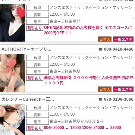
メンズエステ・リラクゼーション・マッサージ
施術
12:00～翌5:00
営時
東京➠三軒茶屋発
場所
OPEN記念 本指名のお客様を除く 全てのコースに
割引あり
2000円OFF！！
日本人
一般エステ
AUTHORITY～オーソリティ～
☎
080-9410-4468
メンズエステ・リラクゼーション・マッサージ
施術
12:00～翌5:00
営時
東京➠三軒茶屋駅
場所
新規お客様割引 ２０００円割引 入会金無料 指名料
割引あり
１０００円
日本人
一般エステ
カレンチ～Currench～三軒茶屋
☎
070-3196-3068
メンズエステ・リラクゼーション・マッサージ
施術
11:00～翌5:00
営時
東京➠三軒茶屋駅から徒歩２分
場所
90分 20000 → 18000 120分 24000 → 22000
割引あり