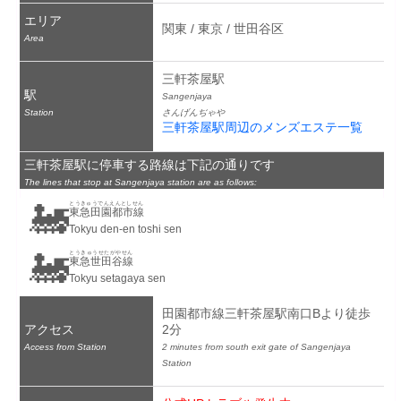
エリア
関東 / 東京 / 世田谷区
Area
三軒茶屋駅
駅
Sangenjaya
Station
さんげんぢゃや
三軒茶屋駅周辺のメンズエステ一覧
三軒茶屋駅に停車する路線は下記の通りです
The lines that stop at Sangenjaya station are as follows:
🚂
とうきゅうでんえんとしせん
東急田園都市線
Tokyu den-en toshi sen
🚂
とうきゅうせたがやせん
東急世田谷線
Tokyu setagaya sen
田園都市線三軒茶屋駅南口Bより徒歩
アクセス
2分
Access from Station
2 minutes from south exit gate of Sangenjaya 
Station