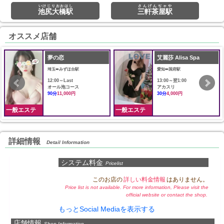
いけじりおおはし
さんげんぢゃや
池尻大橋駅
三軒茶屋駅
オススメ店舗
夢の恋
艾麗莎 Alisa Spa
埼玉➠みずほ台駅
愛知➠国府駅
12:00～Last
13:00～翌1:00
オール泡コース
アカスリ
90分
11,000円
30分
4,000円
一般エステ
一般エステ
詳細情報
Detail Information
システム料金
Pricelist
このお店の
詳しい料金情報
はありません。
Price list is not available. For more information, Please visit the
official website or contact the shop.
もっとSocial Mediaを表示する
店舗情報
Shop Information