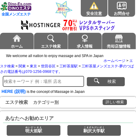
安全注意
お問合せ
全国メンズエステ
ホーム
エステ検索
求人情報
売却店舗情報
We welcome all nation to enjoy massage and SPA in Japan
ホームページ
>
エ
ステ検索
>
関東
>
東京
>
世田谷区
>
三軒茶屋駅
>
三軒茶屋メンズエステ-夢のつば
さの電話番号は070-1256-0968です。
検索
HERE (説明)
is the concept of Massage in Japan
エステ検索
カテゴリー別
詳しい検索
あなたへお勧めエリア
めいだいまえ
こまざわだいがく
明大前駅
駒沢大学駅