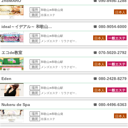
2ndMARO
☎
090-8456-1288
場所
和歌山➠和歌山発
日本人
施術
出張エステ
ideal～イデアル～ 和歌山ルーム
☎
080-9054-6000
場所
和歌山➠和歌山駅
日本人
一般エステ
施術
メンズエステ・リラクゼー..
エコde教室
☎
070-5020-2792
場所
和歌山➠和歌山駅
日本人
一般エステ
施術
メンズエステ・リラクゼー..
Eden
☎
080-2428-8279
場所
和歌山➠和歌山駅
日本人
一般エステ
施術
メンズエステ・リラクゼー..
Nukeru de Spa
☎
080-4496-6363
場所
和歌山➠和歌山発
日本人
施術
出張エステ