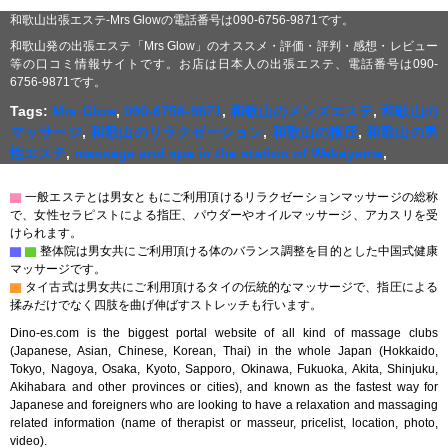
和歌山出張エステ-Mrs Glowの電話番号は090-6756-9871です。
和歌山発の出張エステ「Mrs Glow」のオススメ・評価・評判・感想・レビュー
等の口コミ情報サイトです。お店は日本人の出張エステ、電話番号は090-
6756-9871です。
Tags:
Mrs Glow
,
090-6756-9871
,
和歌山のメンズエステ
,
和歌山の
マッサージ
,
和歌山のリラクゼーション
,
和歌山の指圧
,
和歌山の男
性エステ
,
massage and spa in the station of Wakayama
,
▇
一般エステとは男女ともにご利用頂けるリラクゼーションマッサージの総称
で、女性セラピストによる指圧、パウダーやオイルマッサージ、アカスリを受
けられます。
▇
▇
整体院は男女共にご利用頂ける体のバランス調整を目的とした中国式健康
マッサージです。
▇
タイ古式は男女共にご利用頂けるタイの伝統的なマッサージで、指圧による
揉みだけでなく四肢を曲げ伸ばすストレッチも行います。
Dino-es.com is the biggest portal website of all kind of massage clubs
(Japanese, Asian, Chinese, Korean, Thai) in the whole Japan (Hokkaido,
Tokyo, Nagoya, Osaka, Kyoto, Sapporo, Okinawa, Fukuoka, Akita, Shinjuku,
Akihabara and other provinces or cities), and known as the fastest way for
Japanese and foreigners who are looking to have a relaxation and massaging
related information (name of therapist or masseur, pricelist, location, photo,
video).