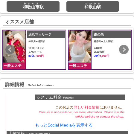
わかやまし
わかやま
和歌山市駅
和歌山駅
オススメ店舗
追浜マッサージ
森の泉
神奈川➠追浜駅
神奈川➠上大岡駅
11:00〜Last
24時間
人気コース
基本指圧
50分
7,000円
30分
5,000円
一般エステ
一般エステ
詳細情報
Detail Information
システム料金
Pricelist
このお店の
詳しい料金情報
はありません。
Price list is not available. For more information, Please visit the
official website or contact the shop.
もっとSocial Mediaを表示する
店舗情報
Shop Information