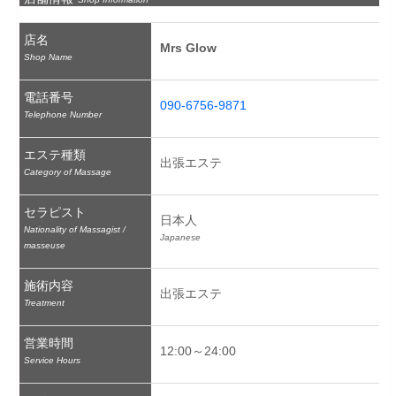
店名
Mrs Glow
Shop Name
電話番号
090-6756-9871
Telephone Number
エステ種類
出張エステ
Category of Massage
セラピスト
日本人
Nationality of Massagist /
Japanese
masseuse
施術内容
出張エステ
Treatment
営業時間
12:00～24:00
Service Hours