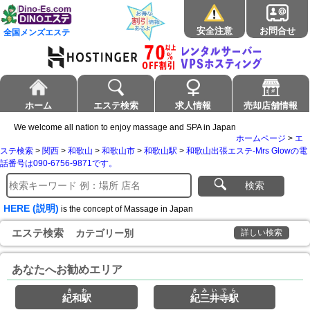
安全注意
お問合せ
全国メンズエステ
ホーム
エステ検索
求人情報
売却店舗情報
We welcome all nation to enjoy massage and SPA in Japan
ホームページ
>
エ
ステ検索
>
関西
>
和歌山
>
和歌山市
>
和歌山駅
>
和歌山出張エステ-Mrs Glowの電
話番号は090-6756-9871です。
検索
HERE (説明)
is the concept of Massage in Japan
エステ検索
カテゴリー別
詳しい検索
あなたへお勧めエリア
きわ
きみいでら
紀和駅
紀三井寺駅