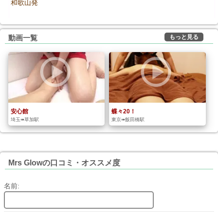
和歌山発
もっと見る
動画一覧
安心館
蝶々20！
埼玉➠草加駅
東京➠飯田橋駅
Mrs Glowの口コミ・オススメ度
名前: