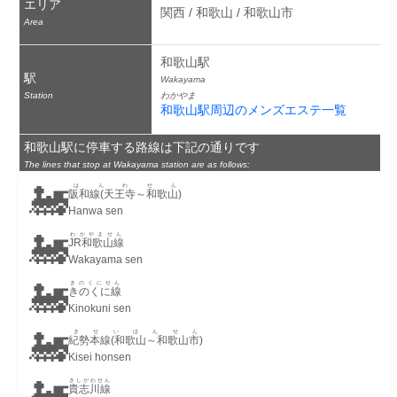
エリア
関西 / 和歌山 / 和歌山市
Area
和歌山駅
駅
Wakayama
Station
わかやま
和歌山駅周辺のメンズエステ一覧
和歌山駅に停車する路線は下記の通りです
The lines that stop at Wakayama station are as follows:
🚂
はんわせん
阪和線(天王寺～和歌山)
Hanwa sen
🚂
わかやません
JR和歌山線
Wakayama sen
🚂
きのくにせん
きのくに線
Kinokuni sen
🚂
きせいほんせん
紀勢本線(和歌山～和歌山市)
Kisei honsen
🚂
きしがわせん
貴志川線