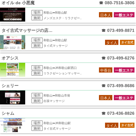
オイル de 小悪魔
☎
080-7516-3806
場所
和歌山➠和歌山駅
日本人
一般エステ
施術
メンズエステ・リラクゼー..
タイ古式マッサージの店サラ
☎
073-499-8871
場所
和歌山➠和歌山駅
タイ人
タイ古式
施術
タイ式マッサージ
オアシス
☎
073-499-6276
場所
和歌山➠JR和歌山駅西口
中香台
一般エステ
施術
リラクゼーションマッサー..
シェリー
☎
073-499-8686
場所
和歌山➠和歌山市発
日本人
一般エステ
施術
出張マッサージ
シャム
☎
073-436-8826
場所
和歌山➠JR和歌山駅
タイ人
タイ古式
施術
タイ古式マッサージ