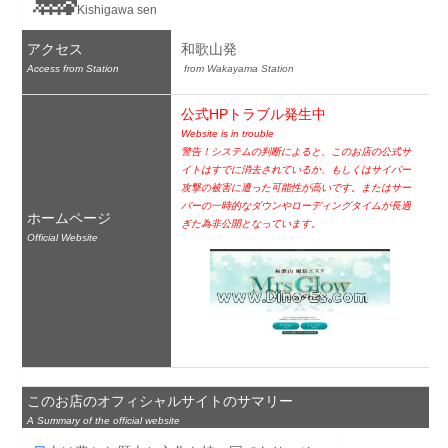
Kishigawa sen
アクセス
和歌山発
Access from Station
 from Wakayama Station
公式HPトラブル発生中
Website is in trouble
警告！システムの判断によると、このお店の公式サ
イトはすでに消去されているか、もしくはサイバー
攻撃の被害に遭った可能性が高いです。またはサー
バーの一時的なダウンやローディングタイムが長過
ホームページ
ぎた為非公開となっています。
Official Website
このお店のオフィシャルサイトのサマリー
A Summary of the official website