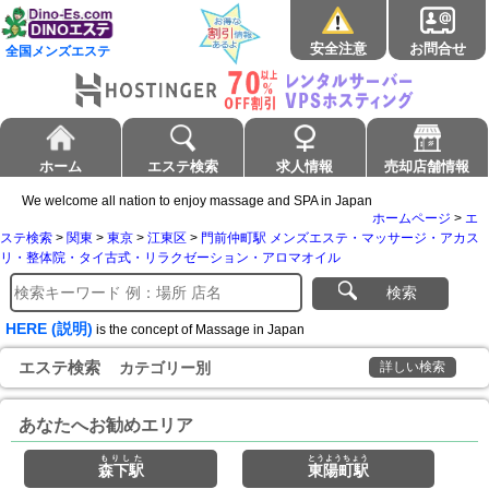
安全注意
お問合せ
全国メンズエステ
ホーム
エステ検索
求人情報
売却店舗情報
We welcome all nation to enjoy massage and SPA in Japan
ホームページ
>
エ
ステ検索
>
関東
>
東京
>
江東区
>
門前仲町駅 メンズエステ・マッサージ・アカス
リ・整体院・タイ古式・リラクゼーション・アロマオイル
検索
HERE (説明)
is the concept of Massage in Japan
エステ検索
カテゴリー別
詳しい検索
あなたへお勧めエリア
もりした
とうようちょう
森下駅
東陽町駅