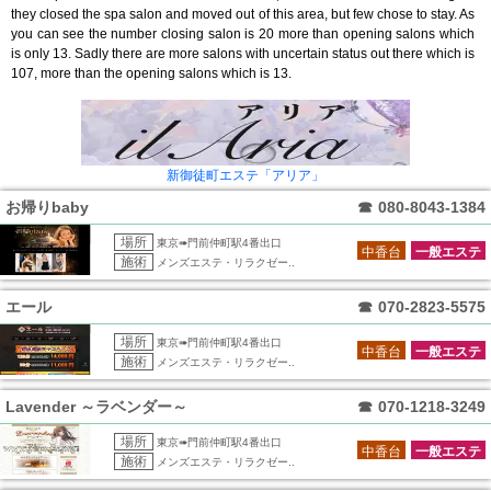
they closed the spa salon and moved out of this area, but few chose to stay. As
you can see the number closing salon is 20 more than opening salons which
is only 13. Sadly there are more salons with uncertain status out there which is
107, more than the opening salons which is 13.
新御徒町エステ「アリア」
お帰りbaby
☎
080-8043-1384
場所
東京➠門前仲町駅4番出口
中香台
一般エステ
施術
メンズエステ・リラクゼー..
エール
☎
070-2823-5575
場所
東京➠門前仲町駅4番出口
中香台
一般エステ
施術
メンズエステ・リラクゼー..
Lavender ～ラベンダー～
☎
070-1218-3249
場所
東京➠門前仲町駅4番出口
中香台
一般エステ
施術
メンズエステ・リラクゼー..