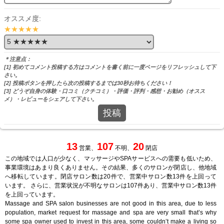
オススメ度:
★★★★★
＊注意点：
[1] 初めてコメント投稿する方はコメントを書く前に一度ページをリフレッシュして下
さい。
[2] 投稿ボタンを押したら次の投稿するまでは30秒お待ちください！
[3] どうぞ自身の体験・口コミ（クチコミ）・評価・評判・感想・お勧め（オスス
メ）・レビューをシェアして下さい。
投稿
13
107
20
営業、
不明、
閉店
この地域では人口が少なく、マッサージやSPAサービスへの需要も低いため、
事業環境はあまり良くありません。その結果、多くのサロンが閉店し、他地域
へ移転しています。閉店サロン数は20件で、営業中サロン数13件を上回って
います。 さらに、営業状況が不明なサロンは107件あり、営業中サロン数13件
を上回っています。
Massage and SPA salon businesses are not good in this area, due to less
population, market request for massage and spa are very small that’s why
some spa owner used to invest in this area, some couldn’t make a living so