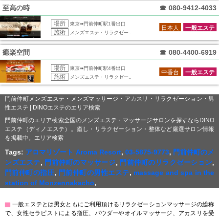
至高の時
☎
080-9412-4033
場所
東京➠門前仲町駅1番出口
日本人
一般エステ
施術
メンズエステ・リラクゼー..
癒楽空間
☎
080-4400-6919
場所
東京➠門前仲町駅4番出口
中香台
一般エステ
施術
メンズエステ・リラクゼー..
門前仲町メンズエステ・メンズマッサージ・アカスリ・リラクゼーション・男
性エステ | DINOエステのエリア検索
門前仲町のエリア検索全国のメンズエステ・マッサージサロンを探すならDINO
エステ（ディノエステ）。癒し・リラクゼーション・整体など厳選サロン情報
を掲載中。エリア検索
Tags:
アロマリゾート Aroma Resort
,
03-5875-9773
,
門前仲町のメ
ンズエステ
,
門前仲町のマッサージ
,
門前仲町のリラクゼーション
,
門前仲町の指圧
,
門前仲町の男性エステ
,
massage and spa in the
station of Monzennakachō
,
▇
一般エステとは男女ともにご利用頂けるリラクゼーションマッサージの総称
で、女性セラピストによる指圧、パウダーやオイルマッサージ、アカスリを受