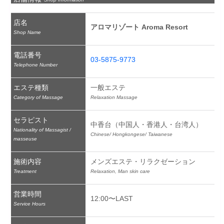
店名
アロマリゾート Aroma Resort
Shop Name
電話番号
03-5875-9773
Telephone Number
エステ種類
一般エステ
Category of Massage
Relaxation Massage
セラピスト
中香台（中国人・香港人・台湾人）
Nationality of Massagist /
Chinese/ Hongkongese/ Taiwanese
masseuse
施術内容
メンズエステ・リラクゼーション
Treatment
Relaxation, Man skin care
営業時間
12:00〜LAST
Service Hours