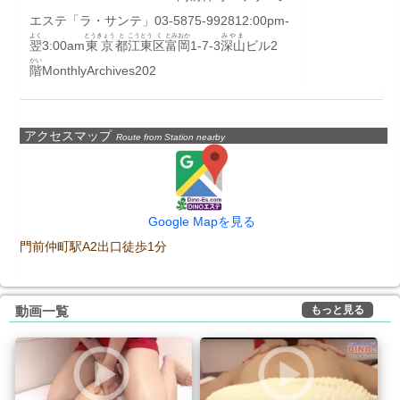
エステ「ラ・サンテ」03-5875-992812:00pm-
よく
とうきょう
と
こうとう
く
とみおか
みやま
翌
3:00am
東京
都
江東
区
富岡
1-7-3
深山
ビル2
かい
階
MonthlyArchives202
アクセスマップ
Route from Station nearby
Google Mapを見る
門前仲町駅A2出口徒歩1分
もっと見る
動画一覧