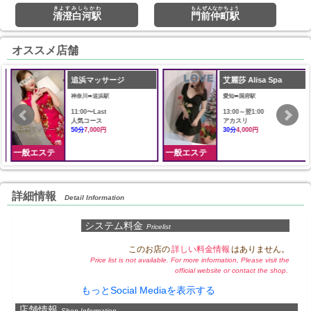
きよすみしらかわ
もんぜんなかちょう
清澄白河駅
門前仲町駅
オススメ店舗
追浜マッサージ
艾麗莎 Alisa Spa
神奈川➠追浜駅
愛知➠国府駅
11:00〜Last
13:00～翌1:00
人気コース
アカスリ
50分
7,000円
30分
4,000円
一般エステ
一般エステ
詳細情報
Detail Information
システム料金
Pricelist
このお店の
詳しい料金情報
はありません。
Price list is not available. For more information, Please visit the
official website or contact the shop.
もっとSocial Mediaを表示する
店舗情報
Shop Information