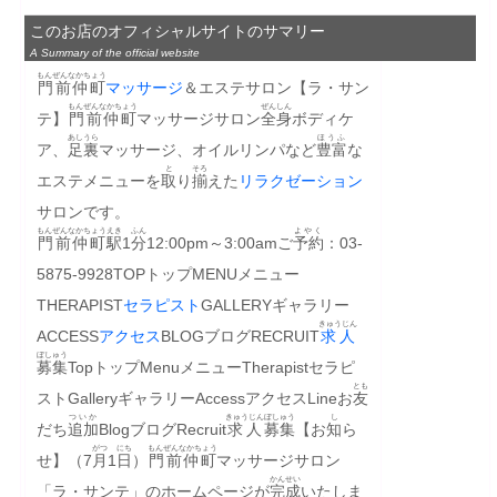
このお店のオフィシャルサイトのサマリー
A Summary of the official website
もんぜんなかちょう
門前仲町
マッサージ
＆エステサロン【ラ・サン
もんぜんなかちょう
ぜんしん
テ】
門前仲町
マッサージサロン
全身
ボディケ
あし
うら
ほうふ
ア、
足
裏
マッサージ、オイルリンパなど
豊富
な
と
そろ
エステメニューを
取
り
揃
えた
リラクゼーション
サロンです。
もんぜんなかちょう
えき
ふん
よやく
門前仲町
駅
1
分
12:00pm～3:00amご
予約
：03-
5875-9928TOPトップMENUメニュー
THERAPIST
セラピスト
GALLERYギャラリー
きゅうじん
ACCESS
アクセス
BLOGブログRECRUIT
求人
ぼしゅう
募集
TopトップMenuメニューTherapistセラピ
とも
ストGalleryギャラリーAccessアクセスLineお
友
ついか
きゅうじん
ぼしゅう
し
だち
追加
BlogブログRecruit
求人
募集
【お
知
ら
がつ
にち
もんぜんなかちょう
せ】（7
月
1
日
）
門前仲町
マッサージサロン
かんせい
「ラ・サンテ」のホームページが
完成
いたしま