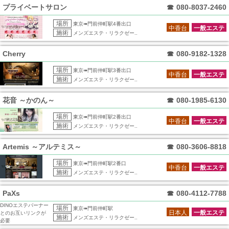
プライベートサロン
☎
080-8037-2460
場所
東京➠門前仲町駅4番出口
中香台
一般エステ
施術
メンズエステ・リラクゼー..
Cherry
☎
080-9182-1328
場所
東京➠門前仲町駅3番出口
中香台
一般エステ
施術
メンズエステ・リラクゼー..
花音 ～かのん～
☎
080-1985-6130
場所
東京➠門前仲町駅2番出口
中香台
一般エステ
施術
メンズエステ・リラクゼー..
Artemis ～アルテミス～
☎
080-3606-8818
場所
東京➠門前仲町駅2番口
中香台
一般エステ
施術
メンズエステ・リラクゼー..
PaXs
☎
080-4112-7788
DINOエステバーナー
場所
東京➠門前仲町駅
日本人
一般エステ
とのお互いリンクが
施術
メンズエステ・リラクゼー..
必要