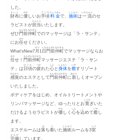
した。
さいふ
やさ
てごろ
りょうきん
しじゅつ
いちりゅう
財布
に
優
しいお
手頃
料金
で、
施術
は
一流
のセ
たんとう
ラピストが
担当
いたします。
もんぜんなか
まち
ぜひ
門前仲
町
でのマッサージは「ラ・サンテ」
まか
にお
任
せください。
がつ
にち
もんぜんなか
まち
What'sNew7
月
1
日
門前仲
町
でマッサージならお
まか
もんぜんなか
まち
任
せ！
門前仲
町
マッサージエステ「ラ・サン
ひごろ
つか
しん
しんたい
いや
テ」は
日頃
の
疲
れた
心
と
身体
を
癒
すリゾート
かんかく
もんぜんなか
まち
あたら
感覚
のエステとして
門前仲
町
に
新
しくオープン
いたしました。
ボディケアをはじめ、オイルトリートメントや
くつろ
リンパマッサージなど、ゆったりとお
寛
ぎいた
やさ
しん
こ
いや
だけるようセラピストが
優
しく
心
を
込
めて
癒
し
ます。
お
つ
しじゅつ
しつ
エステルームは
落
ち
着
いた
施術
ルームを3
室
かんび
完備
しています。