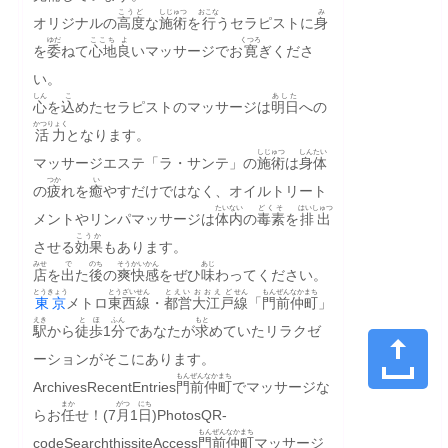
こうど
しじゅつ
おこな
み
オリジナルの
高度
な
施術
を
行
うセラピストに
身
ゆだ
ここち
よ
くつろ
を
委
ねて
心地
良
いマッサージでお
寛
ぎくださ
い。
しん
こ
あした
心
を
込
めたセラピストのマッサージは
明日
への
かつりょく
活力
となります。
しじゅつ
しんたい
マッサージエステ「ラ・サンテ」の
施術
は
身体
つか
い
の
疲
れを
癒
やすだけではなく、オイルトリート
たいない
どくそ
はいしゅつ
メントやリンパマッサージは
体内
の
毒素
を
排出
こうか
させる
効果
もあります。
みせ
で
のち
そうかい
かん
あじ
店
を
出
た
後
の
爽快
感
をぜひ
味
わってください。
とうきょう
とうざいせん
とえい
おおえど
せん
もんぜんなか
まち
東京
メトロ
東西線
・
都営
大江戸
線
「
門前仲
町
」
えき
とほ
ふん
もと
駅
から
徒歩
1
分
であなたが
求
めていたリラクゼ
ーションがそこにあります。
もんぜんなか
まち
ArchivesRecentEntries
門前仲
町
でマッサージな
まか
がつ
にち
らお
任
せ！(7
月
1
日
)PhotosQR-
もんぜんなか
まち
codeSearchthissiteAccess
門前仲
町
マッサージ