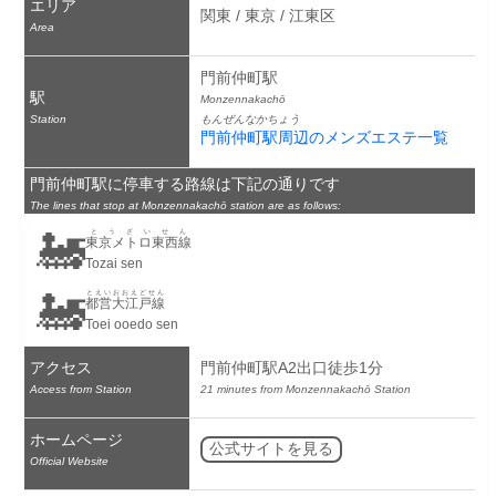
エリア
関東 / 東京 / 江東区
Area
門前仲町駅
駅
Monzennakachō
Station
もんぜんなかちょう
門前仲町駅周辺のメンズエステ一覧
門前仲町駅に停車する路線は下記の通りです
The lines that stop at Monzennakachō station are as follows:
🚂
とうざいせん
東京メトロ東西線
Tozai sen
🚂
とえいおおえどせん
都営大江戸線
Toei ooedo sen
アクセス
門前仲町駅A2出口徒歩1分
Access from Station
21 minutes from Monzennakachō Station
ホームページ
公式サイトを見る
Official Website