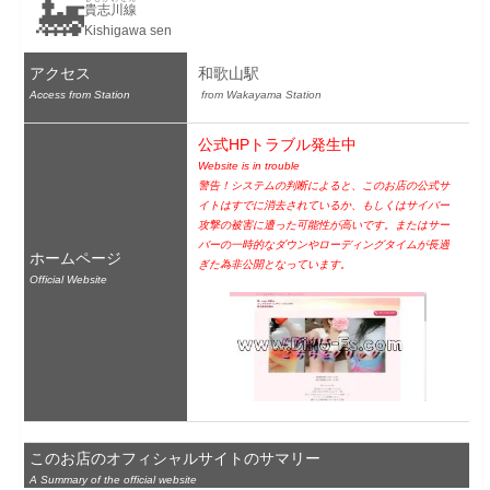
🚂
貴志川線
Kishigawa sen
アクセス
和歌山駅
Access from Station
 from Wakayama Station
公式HPトラブル発生中
Website is in trouble
警告！システムの判断によると、このお店の公式サ
イトはすでに消去されているか、もしくはサイバー
攻撃の被害に遭った可能性が高いです。またはサー
バーの一時的なダウンやローディングタイムが長過
ホームページ
ぎた為非公開となっています。
Official Website
このお店のオフィシャルサイトのサマリー
A Summary of the official website