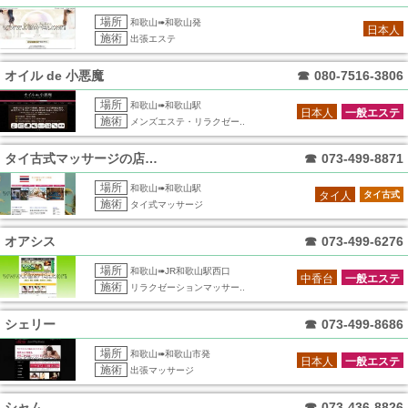
場所
和歌山➠和歌山発
日本人
施術
出張エステ
オイル de 小悪魔
☎
080-7516-3806
場所
和歌山➠和歌山駅
日本人
一般エステ
施術
メンズエステ・リラクゼー..
タイ古式マッサージの店サラ
☎
073-499-8871
場所
和歌山➠和歌山駅
タイ人
タイ古式
施術
タイ式マッサージ
オアシス
☎
073-499-6276
場所
和歌山➠JR和歌山駅西口
中香台
一般エステ
施術
リラクゼーションマッサー..
シェリー
☎
073-499-8686
場所
和歌山➠和歌山市発
日本人
一般エステ
施術
出張マッサージ
シャム
☎
073-436-8826