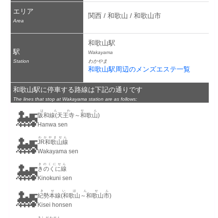
エリア
関西 / 和歌山 / 和歌山市
Area
和歌山駅
駅
Wakayama
Station
わかやま
和歌山駅周辺のメンズエステ一覧
和歌山駅に停車する路線は下記の通りです
The lines that stop at Wakayama station are as follows:
🚂
はんわせん
阪和線(天王寺～和歌山)
Hanwa sen
🚂
わかやません
JR和歌山線
Wakayama sen
🚂
きのくにせん
きのくに線
Kinokuni sen
🚂
きせいほんせん
紀勢本線(和歌山～和歌山市)
Kisei honsen
きしがわせん