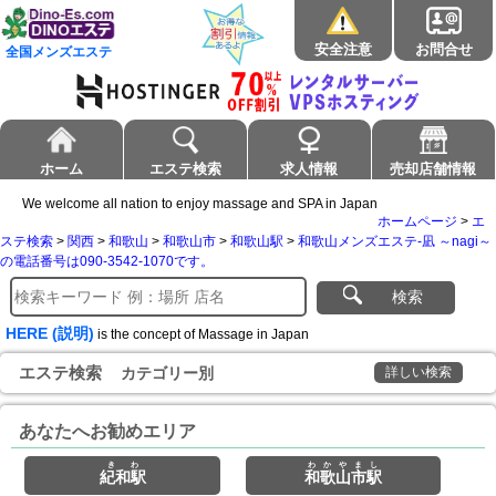
安全注意
お問合せ
全国メンズエステ
ホーム
エステ検索
求人情報
売却店舗情報
We welcome all nation to enjoy massage and SPA in Japan
ホームページ
>
エ
ステ検索
>
関西
>
和歌山
>
和歌山市
>
和歌山駅
>
和歌山メンズエステ-凪 ～nagi～
の電話番号は090-3542-1070です。
検索
HERE (説明)
is the concept of Massage in Japan
エステ検索
カテゴリー別
詳しい検索
あなたへお勧めエリア
きわ
わかやまし
紀和駅
和歌山市駅