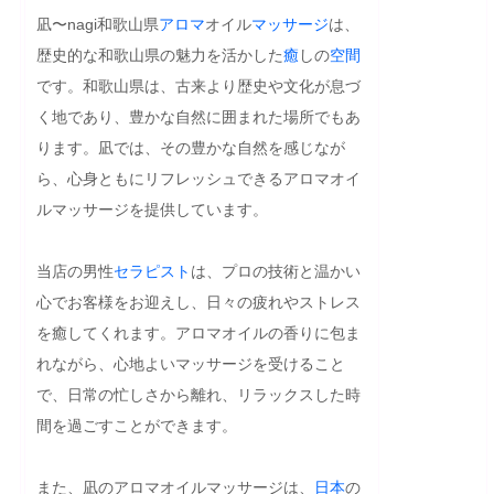
凪〜nagi和歌山県
アロマ
オイル
マッサージ
は、
歴史的な和歌山県の魅力を活かした
癒
しの
空間
です。和歌山県は、古来より歴史や文化が息づ
く地であり、豊かな自然に囲まれた場所でもあ
ります。凪では、その豊かな自然を感じなが
ら、心身ともにリフレッシュできるアロマオイ
ルマッサージを提供しています。

当店の男性
セラピスト
は、プロの技術と温かい
心でお客様をお迎えし、日々の疲れやストレス
を癒してくれます。アロマオイルの香りに包ま
れながら、心地よいマッサージを受けること
で、日常の忙しさから離れ、リラックスした時
間を過ごすことができます。

また、凪のアロマオイルマッサージは、
日本
の