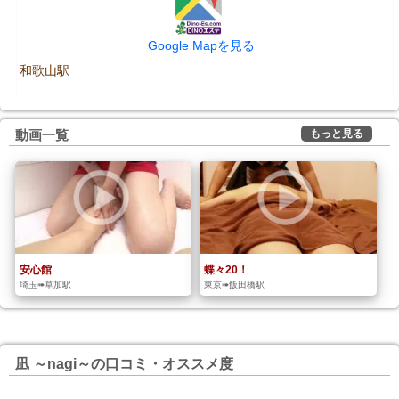
Google Mapを見る
和歌山駅
もっと見る
動画一覧
安心館
蝶々20！
埼玉➠草加駅
東京➠飯田橋駅
凪 ～nagi～の口コミ・オススメ度