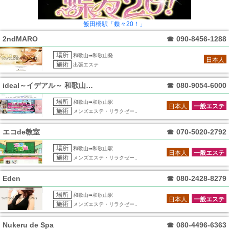
飯田橋駅「蝶々20！」
2ndMARO
☎
090-8456-1288
場所
和歌山➠和歌山発
日本人
施術
出張エステ
ideal～イデアル～ 和歌山ルーム
☎
080-9054-6000
場所
和歌山➠和歌山駅
日本人
一般エステ
施術
メンズエステ・リラクゼー..
エコde教室
☎
070-5020-2792
場所
和歌山➠和歌山駅
日本人
一般エステ
施術
メンズエステ・リラクゼー..
Eden
☎
080-2428-8279
場所
和歌山➠和歌山駅
日本人
一般エステ
施術
メンズエステ・リラクゼー..
Nukeru de Spa
☎
080-4496-6363