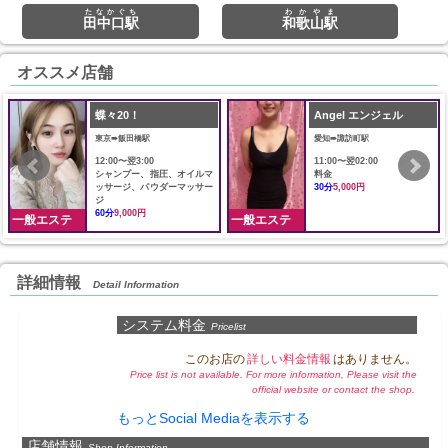
たなかぐち
わかやま
田中口駅
和歌山駅
オススメ店舗
蝶々20！
Angel エンジェル
東京➠飯田橋駅
愛知➠諏訪町駅
12:00〜翌3:00
11:00〜翌02:00
シャンプー、指圧、オイルマ
料金
ッサージ、パウダーマッサー
30分
5,000円
ジ
60分
9,000円
一般エステ
一般エステ
詳細情報
Detail Information
システム料金
Pricelist
このお店の
詳しい料金情報
はありません。
Price list is not available. For more information, Please visit the
official website or contact the shop.
もっとSocial Mediaを表示する
店舗情報
Shop Information