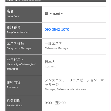
店名
凪 ～nagi～
Shop Name
電話番号
090-3542-1070
Telephone Number
エステ種類
一般エステ
Category of Massage
Relaxation Massage
セラピスト
日本人
Nationality of Massagist /
Japanese
masseuse
メンズエステ・リラクゼーション・マ
施術内容
ッサージ
Treatment
Massage, Relaxation, Man skin care
営業時間
9:00～翌2:00
Service Hours