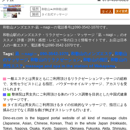
場所
和歌山➠JR和歌山駅
タイ人
タイ古式
施術
タイ古式マッサージ
和歌山メンズエステ-凪 ～nagi～の電話番号は090-3542-1070です。
和歌山駅のメンズエステ・リラクゼーション・マッサージ「凪 ～nagi～」のオ
ススメ・評価・評判・感想・レビュー等の口コミ情報サイトです。お店は日本
人の一般エステ、電話番号は090-3542-1070です。
Tags:
凪 ～nagi～
,
090-3542-1070
,
和歌山のメンズエステ
,
和歌山
のマッサージ
,
和歌山のリラクゼーション
,
和歌山の指圧
,
和歌山の
男性エステ
,
massage and spa in the station of Wakayama
,
▇
一般エステとは男女ともにご利用頂けるリラクゼーションマッサージの総称
で、女性セラピストによる指圧、パウダーやオイルマッサージ、アカスリを受
けられます。
▇
▇
整体院は男女共にご利用頂ける体のバランス調整を目的とした中国式健康
マッサージです。
▇
タイ古式は男女共にご利用頂けるタイの伝統的なマッサージで、指圧による
揉みだけでなく四肢を曲げ伸ばすストレッチも行います。
Dino-es.com is the biggest portal website of all kind of massage clubs
(Japanese, Asian, Chinese, Korean, Thai) in the whole Japan (Hokkaido,
Tokyo, Nagoya, Osaka, Kyoto, Sapporo, Okinawa, Fukuoka, Akita, Shinjuku,