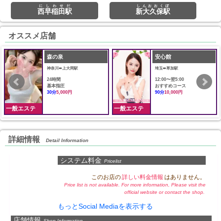
にしわせだ
しんおおくぼ
西早稲田駅
新大久保駅
オススメ店舗
森の泉
安心館
神奈川➠上大岡駅
埼玉➠草加駅
24時間
12:00〜翌5:00
基本指圧
おすすめコース
30分
5,000円
90分
10,000円
一般エステ
一般エステ
詳細情報
Detail Information
システム料金
Pricelist
このお店の
詳しい料金情報
はありません。
Price list is not available. For more information, Please visit the
official website or contact the shop.
もっとSocial Mediaを表示する
店舗情報
Shop Information