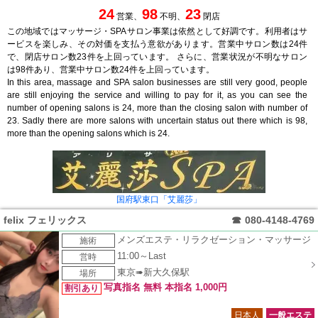
24
98
23
営業、
不明、
閉店
この地域ではマッサージ・SPAサロン事業は依然として好調です。利用者はサ
ービスを楽しみ、その対価を支払う意欲があります。営業中サロン数は24件
で、閉店サロン数23件を上回っています。 さらに、営業状況が不明なサロン
は98件あり、営業中サロン数24件を上回っています。
In this area, massage and SPA salon businesses are still very good, people
are still enjoying the service and willing to pay for it, as you can see the
number of opening salons is 24, more than the closing salon with number of
23. Sadly there are more salons with uncertain status out there which is 98,
more than the opening salons which is 24.
国府駅東口「艾麗莎」
felix フェリックス
☎
080-4148-4769
メンズエステ・リラクゼーション・マッサージ
施術
11:00～Last
営時
東京➠新大久保駅
場所
写真指名 無料 本指名 1,000円
割引あり
日本人
一般エステ