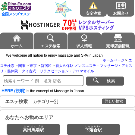
安全注意
お問合せ
全国メンズエステ
ホーム
エステ検索
求人情報
売却店舗情報
We welcome all nation to enjoy massage and SPA in Japan
ホームページ
>
エ
ステ検索
>
関東
>
東京
>
新宿区
>
新大久保駅 メンズエステ・マッサージ・アカス
リ・整体院・タイ古式・リラクゼーション・アロマオイル
検索
HERE (説明)
is the concept of Massage in Japan
エステ検索
カテゴリー別
詳しい検索
あなたへお勧めエリア
たかだのばば
しもおちあい
高田馬場駅
下落合駅