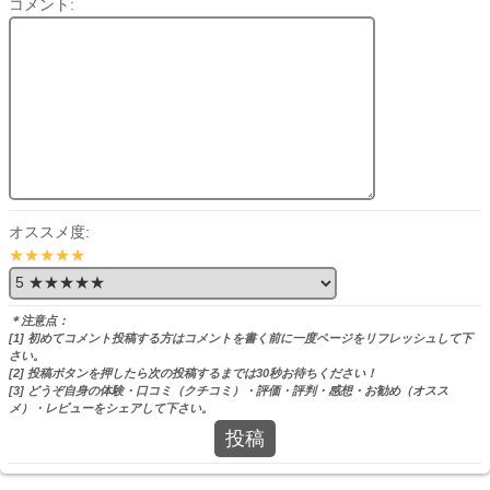
コメント:
オススメ度:
★★★★★
＊注意点：
[1] 初めてコメント投稿する方はコメントを書く前に一度ページをリフレッシュして下
さい。
[2] 投稿ボタンを押したら次の投稿するまでは30秒お待ちください！
[3] どうぞ自身の体験・口コミ（クチコミ）・評価・評判・感想・お勧め（オスス
メ）・レビューをシェアして下さい。
投稿