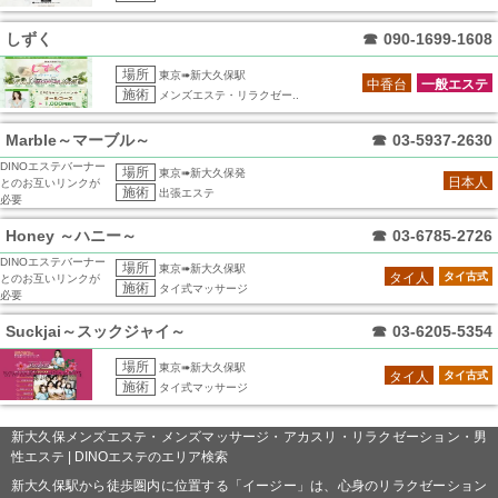
しずく
☎
090-1699-1608
場所
東京➠新大久保駅
中香台
一般エステ
施術
メンズエステ・リラクゼー..
Marble～マーブル～
☎
03-5937-2630
DINOエステバーナー
場所
東京➠新大久保発
日本人
とのお互いリンクが
施術
出張エステ
必要
Honey ～ハニー～
☎
03-6785-2726
DINOエステバーナー
場所
東京➠新大久保駅
タイ人
タイ古式
とのお互いリンクが
施術
タイ式マッサージ
必要
Suckjai～スックジャイ～
☎
03-6205-5354
場所
東京➠新大久保駅
タイ人
タイ古式
施術
タイ式マッサージ
新大久保メンズエステ・メンズマッサージ・アカスリ・リラクゼーション・男
性エステ | DINOエステのエリア検索
新大久保駅から徒歩圏内に位置する「イージー」は、心身のリラクゼーション