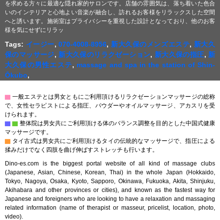
を求める方々に最適な隠れ家的サロンです。店舗の雰囲気は、落ち着いた色合
いのインテリアと心地よい音楽が融合し、訪れるお客様をリラックスした空間
へと誘います。施術室はプライバシーを重視した設計となっており、他のお客
様を気にせずにリラッ
Tags:
イージー
,
070-4008-8956
,
新大久保のメンズエステ
,
新大久
保のマッサージ
,
新大久保のリラクゼーション
,
新大久保の指圧
,
新
大久保の男性エステ
,
massage and spa in the station of Shin-
Ōkubo
,
▇
一般エステとは男女ともにご利用頂けるリラクゼーションマッサージの総称
で、女性セラピストによる指圧、パウダーやオイルマッサージ、アカスリを受
けられます。
▇
▇
整体院は男女共にご利用頂ける体のバランス調整を目的とした中国式健康
マッサージです。
▇
タイ古式は男女共にご利用頂けるタイの伝統的なマッサージで、指圧による
揉みだけでなく四肢を曲げ伸ばすストレッチも行います。
Dino-es.com is the biggest portal website of all kind of massage clubs
(Japanese, Asian, Chinese, Korean, Thai) in the whole Japan (Hokkaido,
Tokyo, Nagoya, Osaka, Kyoto, Sapporo, Okinawa, Fukuoka, Akita, Shinjuku,
Akihabara and other provinces or cities), and known as the fastest way for
Japanese and foreigners who are looking to have a relaxation and massaging
related information (name of therapist or masseur, pricelist, location, photo,
video).