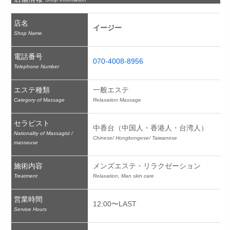
店名
イージー
Shop Name
電話番号
070-4008-8956
Telephone Number
エステ種類
一般エステ
Category of Massage
Relaxation Massage
セラピスト
中香台（中国人・香港人・台湾人）
Nationality of Massagist /
Chinese/ Hongkongese/ Taiwanese
masseuse
施術内容
メンズエステ・リラクゼーション
Treatment
Relaxation, Man skin care
営業時間
12:00〜LAST
Service Hours