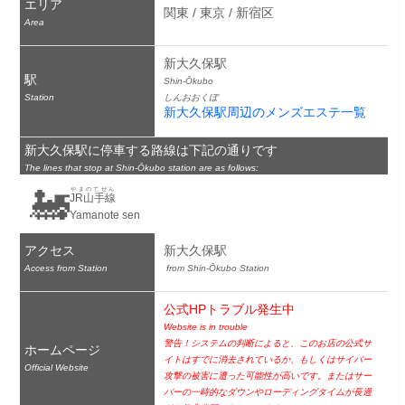
エリア
関東 / 東京 / 新宿区
Area
新大久保駅
駅
Shin-Ōkubo
Station
しんおおくぼ
新大久保駅周辺のメンズエステ一覧
新大久保駅に停車する路線は下記の通りです
The lines that stop at Shin-Ōkubo station are as follows:
🚂
やまのてせん
JR山手線
Yamanote sen
アクセス
新大久保駅
Access from Station
 from Shin-Ōkubo Station
公式HPトラブル発生中
Website is in trouble
警告！システムの判断によると、このお店の公式サ
ホームページ
イトはすでに消去されているか、もしくはサイバー
Official Website
攻撃の被害に遭った可能性が高いです。またはサー
バーの一時的なダウンやローディングタイムが長過