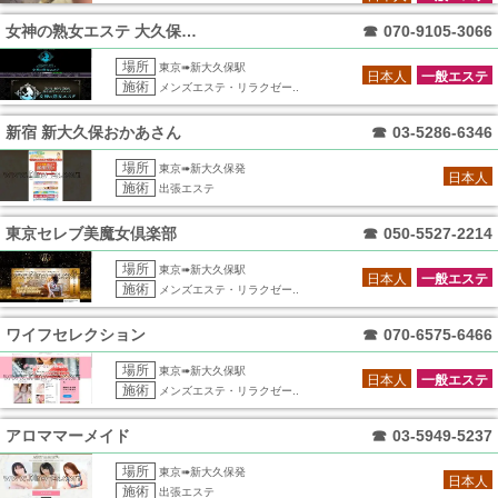
女神の熟女エステ 大久保ルーム
☎
070-9105-3066
場所
東京➠新大久保駅
日本人
一般エステ
施術
メンズエステ・リラクゼー..
新宿 新大久保おかあさん
☎
03-5286-6346
場所
東京➠新大久保発
日本人
施術
出張エステ
東京セレブ美魔女倶楽部
☎
050-5527-2214
場所
東京➠新大久保駅
日本人
一般エステ
施術
メンズエステ・リラクゼー..
ワイフセレクション
☎
070-6575-6466
場所
東京➠新大久保駅
日本人
一般エステ
施術
メンズエステ・リラクゼー..
アロママーメイド
☎
03-5949-5237
場所
東京➠新大久保発
日本人
施術
出張エステ