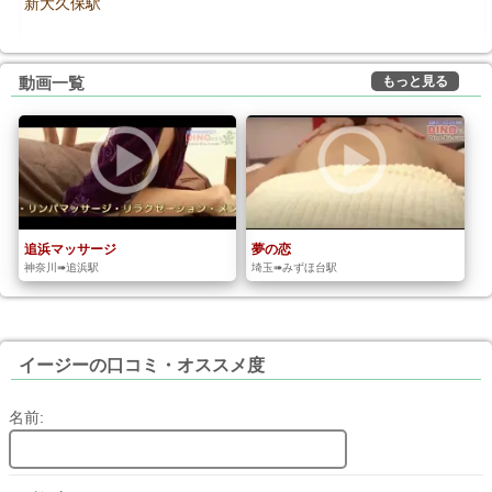
新大久保駅
もっと見る
動画一覧
追浜マッサージ
夢の恋
神奈川➠追浜駅
埼玉➠みずほ台駅
イージーの口コミ・オススメ度
名前: