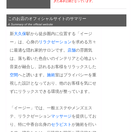
ぎた為非公開となっています。
このお店のオフィシャルサイトのサマリー
A Summary of the official website
新
大久保
駅から徒歩圏内に位置する「イージ
ー」は、心身の
リラクゼーション
を求める方々
に最適な隠れ家的サロンです。
店舗
の雰囲気
は、落ち着いた色合いのインテリアと心地よい
音楽が融合し、訪れるお客様をリラックスした
空間
へと誘います。
施術
室はプライバシーを重
視した設計となっており、他のお客様を気にせ
ずにリラックスできる環境が整っています。

「イージー」では、一般エステやメンズエス
テ、リラクゼーション
マッサージ
を提供してお
り、特に中香台出身の
セラピスト
が施術を行い