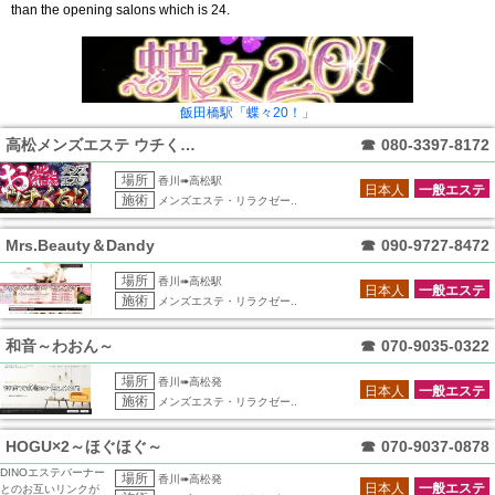
than the opening salons which is 24.
飯田橋駅「蝶々20！」
高松メンズエステ ウチくる!?
☎
080-3397-8172
場所
香川➠高松駅
日本人
一般エステ
施術
メンズエステ・リラクゼー..
Mrs.Beauty＆Dandy
☎
090-9727-8472
場所
香川➠高松駅
日本人
一般エステ
施術
メンズエステ・リラクゼー..
和音～わおん～
☎
070-9035-0322
場所
香川➠高松発
日本人
一般エステ
施術
メンズエステ・リラクゼー..
HOGU×2～ほぐほぐ～
☎
070-9037-0878
DINOエステバーナー
場所
香川➠高松発
日本人
一般エステ
とのお互いリンクが