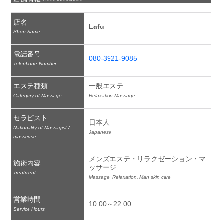
店名
Lafu
Shop Name
電話番号
080-3921-9085
Telephone Number
エステ種類
一般エステ
Category of Massage
Relaxation Massage
セラピスト
日本人
Nationality of Massagist /
Japanese
masseuse
メンズエステ・リラクゼーション・マ
施術内容
ッサージ
Treatment
Massage, Relaxation, Man skin care
営業時間
10:00～22:00
Service Hours