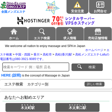
安全注意
お問合せ
全国メンズエステ
ホーム
エステ検索
求人情報
売却店舗情報
We welcome all nation to enjoy massage and SPA in Japan
ホームページ
>
エ
ステ検索
>
中国・四国
>
香川
>
高松市
>
高松(香川)駅
>
高松メンズエステ-Lafuの
電話番号は080-3921-9085です。
検索
HERE (説明)
is the concept of Massage in Japan
エステ検索
カテゴリー別
詳しい検索
あなたへお勧めエリア
きたちょう
きたひがしぐち
木太町駅
木太東口駅