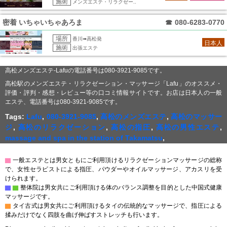
施術
メンズエステ・リラクゼー..
密着 いちゃいちゃあろま
☎
080-6283-0770
場所
香川➠高松発
日本人
施術
出張エステ
高松メンズエステ-Lafuの電話番号は080-3921-9085です。
高松駅のメンズエステ・リラクゼーション・マッサージ「Lafu」のオススメ・
評価・評判・感想・レビュー等の口コミ情報サイトです。お店は日本人の一般
エステ、電話番号は080-3921-9085です。
Tags:
Lafu
,
080-3921-9085
,
高松のメンズエステ
,
高松のマッサー
ジ
,
高松のリラクゼーション
,
高松の指圧
,
高松の男性エステ
,
massage and spa in the station of Takamatsu
,
▇
一般エステとは男女ともにご利用頂けるリラクゼーションマッサージの総称
で、女性セラピストによる指圧、パウダーやオイルマッサージ、アカスリを受
けられます。
▇
▇
整体院は男女共にご利用頂ける体のバランス調整を目的とした中国式健康
マッサージです。
▇
タイ古式は男女共にご利用頂けるタイの伝統的なマッサージで、指圧による
揉みだけでなく四肢を曲げ伸ばすストレッチも行います。