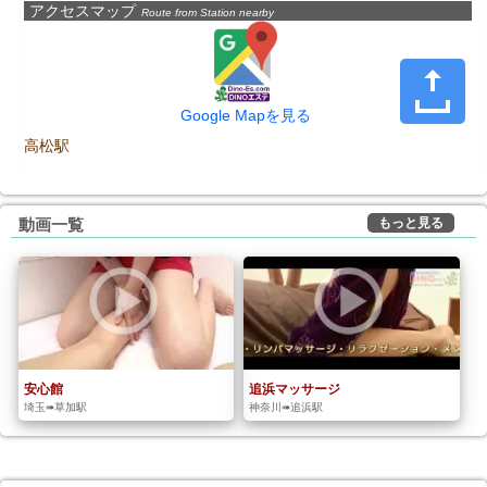
アクセスマップ
Route from Station nearby
Google Mapを見る
高松駅
もっと見る
動画一覧
安心館
追浜マッサージ
埼玉➠草加駅
神奈川➠追浜駅