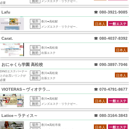
施術
メンズエステ・リラクゼー..
必要
Lafu
☎
080-3921-9085
場所
香川➠高松駅
日本人
一般エステ
施術
メンズエステ・リラクゼー..
Carat.
☎
080-4037-8392
場所
香川➠高松発
日本人
施術
出張エステ
おにゃくら学園 高松校
☎
090-3897-7046
DINOエステバーナー
場所
香川➠高松発
日本人
とのお互いリンクが
施術
出張エステ
必要
VIOTERAS～ヴィオテラス～
☎
070-4791-8677
場所
香川➠高松駅
日本人
一般エステ
施術
メンズエステ・リラクゼー..
Latice～ラティス～
☎
080-3164-3843
場所
香川➠高松市発
日本人
一般エステ