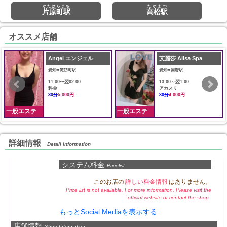
かたはらまち
たかまつ
片原町駅
高松駅
オススメ店舗
Angel エンジェル
艾麗莎 Alisa Spa
愛知➠諏訪町駅
愛知➠国府駅
11:00〜翌02:00
13:00～翌1:00
料金
アカスリ
30分
5,000円
30分
4,000円
一般エステ
一般エステ
詳細情報
Detail Information
システム料金
Pricelist
このお店の
詳しい料金情報
はありません。
Price list is not available. For more information, Please visit the
official website or contact the shop.
もっとSocial Mediaを表示する
店舗情報
Shop Information