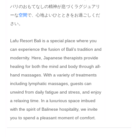
バリのおもてなしの精神が息づくラグジュアリ
ーな
空間
で、心地よいひとときをお過ごしくだ
さい。
Lafu Resort Bali is a special place where you 
can experience the fusion of Bali's tradition and 
modernity. Here, Japanese therapists provide 
healing for both the mind and body through all-
hand massages. With a variety of treatments 
including lymphatic massages, guests can 
unwind from daily fatigue and stress, and enjoy 
a relaxing time. In a luxurious space imbued 
with the spirit of Balinese hospitality, we invite 
you to spend a pleasant moment of comfort.