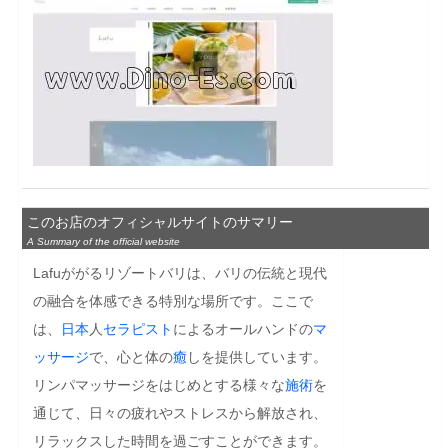
このお店のオフィシャルサイトのサマリー
A Summary of the official website
Lafuががるリゾートバリは、バリの伝統と現代
の融合を体感できる特別な場所です。ここで
は、
日本
人
セラピスト
によるオールハンドの
マ
ッサージ
で、心と体の
癒
しを提供しています。
リンパマッサージをはじめとする様々な
施術
を
通じて、日々の疲れやストレスから解放され、
リラックスした時間を過ごすことができます。