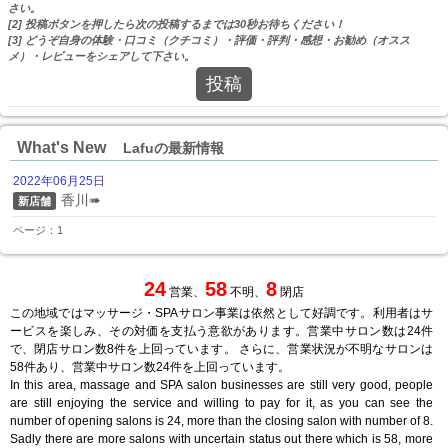
さい。
[2] 投稿ボタンを押したら次の投稿するまでは30秒お待ちください！
[3] どうぞ自身の体験・口コミ（クチコミ）・評価・評判・感想・お勧め（オスス
メ）・レビューをシェアして下さい。
投稿
What's New
Lafuの最新情報
2022年06月25日
香川➠
新店舗
ページ：1
24
58
8
営業、
不明、
閉店
この地域ではマッサージ・SPAサロン事業は依然として好調です。利用者はサ
ービスを楽しみ、その対価を支払う意欲があります。営業中サロン数は24件
で、閉店サロン数8件を上回っています。 さらに、営業状況が不明なサロンは
58件あり、営業中サロン数24件を上回っています。
In this area, massage and SPA salon businesses are still very good, people
are still enjoying the service and willing to pay for it, as you can see the
number of opening salons is 24, more than the closing salon with number of 8.
Sadly there are more salons with uncertain status out there which is 58, more