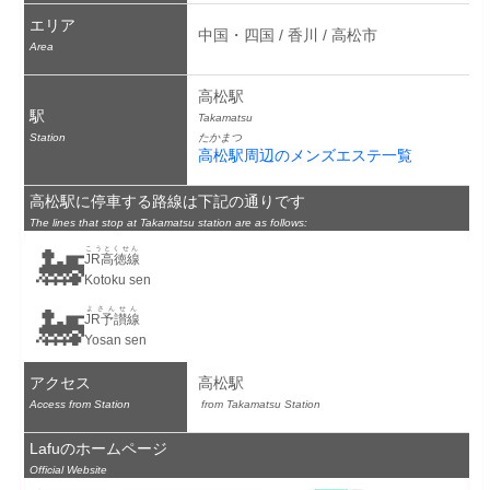
エリア
中国・四国 / 香川 / 高松市
Area
高松駅
駅
Takamatsu
Station
たかまつ
高松駅周辺のメンズエステ一覧
高松駅に停車する路線は下記の通りです
The lines that stop at Takamatsu station are as follows:
🚂
こうとくせん
JR高徳線
Kotoku sen
🚂
よさんせん
JR予讃線
Yosan sen
アクセス
高松駅
Access from Station
 from Takamatsu Station
Lafuのホームページ
Official Website