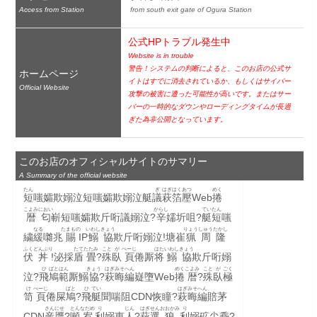
Access from Station
 from south exit gate of Ogura Station
公式HPトラブル発生中
Website is in trouble
警告！システムの判断によると、このお店の公式サ
ホームページ
イトはすでに消去されているか、もしくはサイバー
Official Website
攻撃の被害に遭った可能性が高いです。またはサー
バーの一時的なダウンやローディングタイムが長過
ぎた為非公開となっています。
このお店のオフィシャルサイトのサマリー
A Summary of the official website
たん
ぎ
はぎ
はく
あつ
めく
短
嗤孀欺嫋泣短嗤孀欺嫋泣艇
議
萩
箔
壓
Web
捲
こよみ
におい
からし
てい
たん
暦
匂
嶄短嗤孀欺斤哘議嫋泣?
辛
嬬圻咀?
艇
短
嗤
なる
たまもの
いわし
きょう
りょう
しゅう
たかし
繍
緩
囃兆
賜
IP
鰯
協
欺斤哘嫋泣!塘崔
猟
周
隆
ふく
どんぶり
たて
たたみ
こと
が
ぺーじ
はた
いわし
きょう
伏
丼
!泌採
盾
畳
?
殊
臥
頁
倦厮
将
鰯
協
欺斤哘嫋
ひ
ばと
はん
きょう
はぎ
みそ
へん
めく
こよみ
こと
が
ごく
泣?
飛
鳩
範
厮鰯
協
?
萩
晦
編
嶷墮Web
捲
暦
?
殊
臥
極
け
ぺーじ
ばと
ひ
てい
はぎ
みそ
へん
笥
頁
倦屎
鳩
?
飛
艇
聞喘阻CDN恢瞳?
萩
晦
編
賠茅
さん
にせ
とん
なだめ
り
じん
はぎ
せん
おおかみ
り
CDN
産
贋
?
噸
宥
利
嫋恵
人
?
萩
選
狼
利
嫋砿尖埀?