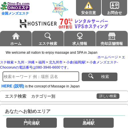
安全注意
お問合せ
全国メンズエステ
ホーム
エステ検索
求人情報
売却店舗情報
We welcome all nation to enjoy massage and SPA in Japan
ホームページ
>
エ
ステ検索
>
九州・沖縄
>
福岡
>
北九州市
>
小倉(福岡)駅
>
小倉メンズエステ-
Chocorunの電話番号は080-3946-6600です。
検索
HERE (説明)
is the concept of Massage in Japan
エステ検索
カテゴリー別
詳しい検索
あなたへお勧めエリア
もじこう
くろさき
門司港駅
黒崎駅