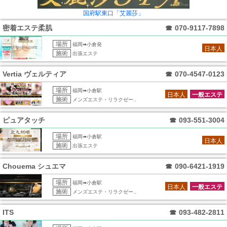
国府駅東口「艾麗莎」
密着エステ柔肌
☎
070-9117-7898
場所
福岡➠小倉発
日本人
施術
出張エステ
Vertia ヴェルティア
☎
070-4547-0123
場所
福岡➠小倉駅
日本人
一般エステ
施術
メンズエステ・リラクゼー..
ピュアタッチ
☎
093-551-3004
場所
福岡➠小倉駅
日本人
施術
出張エステ
Chouema シュエマ
☎
090-6421-1919
場所
福岡➠小倉駅
日本人
一般エステ
施術
メンズエステ・リラクゼー..
ITS
☎
093-482-2811