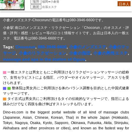
場所
福岡➠小倉発
日本人
施術
出張エステ
小倉メンズエステ-Chocorunの電話番号は080-3946-6600です。
小倉駅 南口のメンズエステ・リラクゼーション「Chocorun」のオススメ・評
価・評判・感想・レビュー等の口コミ情報サイトです。お店は日本人の一般エ
ステ、電話番号は080-3946-6600です。
Tags:
Chocorun
,
080-3946-6600
,
小倉のメンズエステ
,
小倉のマッ
サージ
,
小倉のリラクゼーション
,
小倉の指圧
,
小倉の男性エステ
,
massage and spa in the station of Ogura
,
▇
一般エステとは男女ともにご利用頂けるリラクゼーションマッサージの総称
で、女性セラピストによる指圧、パウダーやオイルマッサージ、アカスリを受
けられます。
▇
▇
整体院は男女共にご利用頂ける体のバランス調整を目的とした中国式健康
マッサージです。
▇
タイ古式は男女共にご利用頂けるタイの伝統的なマッサージで、指圧による
揉みだけでなく四肢を曲げ伸ばすストレッチも行います。
Dino-es.com is the biggest portal website of all kind of massage clubs
(Japanese, Asian, Chinese, Korean, Thai) in the whole Japan (Hokkaido,
Tokyo, Nagoya, Osaka, Kyoto, Sapporo, Okinawa, Fukuoka, Akita, Shinjuku,
Akihabara and other provinces or cities), and known as the fastest way for