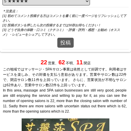
＊注意点：
[1] 初めてコメント投稿する方はコメントを書く前に一度ページをリフレッシュして下
さい。
[2] 投稿ボタンを押したら次の投稿するまでは30秒お待ちください！
[3] どうぞ自身の体験・口コミ（クチコミ）・評価・評判・感想・お勧め（オスス
メ）・レビューをシェアして下さい。
投稿
22
62
11
営業、
不明、
閉店
この地域ではマッサージ・SPAサロン事業は依然として好調です。利用者はサ
ービスを楽しみ、その対価を支払う意欲があります。営業中サロン数は22件
で、閉店サロン数11件を上回っています。 さらに、営業状況が不明なサロン
は62件あり、営業中サロン数22件を上回っています。
In this area, massage and SPA salon businesses are still very good, people
are still enjoying the service and willing to pay for it, as you can see the
number of opening salons is 22, more than the closing salon with number of
11. Sadly there are more salons with uncertain status out there which is 62,
more than the opening salons which is 22.