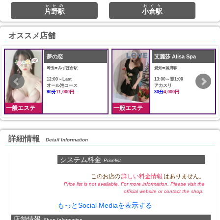
かたの
おぐら
片野駅
小倉駅
オススメ店舗
夢の恋
艾麗莎 Alisa Spa
埼玉➠みずほ台駅
愛知➠国府駅
12:00～Last
13:00～翌1:00
オール泡コース
アカスリ
90分
11,000円
30分
4,000円
一般エステ
一般エステ
詳細情報
Detail Information
システム料金
Pricelist
このお店の
詳しい料金情報
はありません。
Price list is not available. For more information, Please visit the
official website or contact the shop.
もっとSocial Mediaを表示する
店舗情報
Shop Information