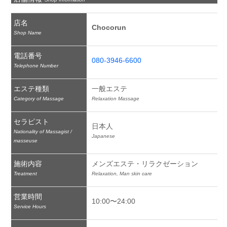
店名
Chocorun
Shop Name
電話番号
080-3946-6600
Telephone Number
エステ種類
一般エステ
Category of Massage
Relaxation Massage
セラピスト
日本人
Nationality of Massagist /
Japanese
masseuse
施術内容
メンズエステ・リラクゼーション
Treatment
Relaxation, Man skin care
営業時間
10:00〜24:00
Service Hours