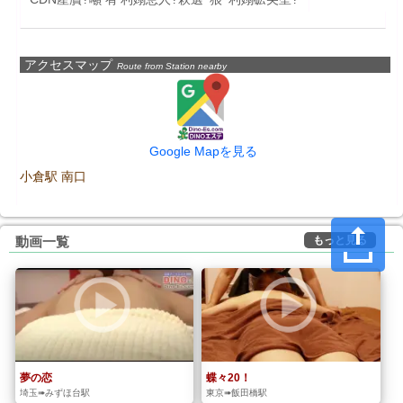
アクセスマップ
Route from Station nearby
Google Mapを見る
小倉駅 南口
もっと見る
動画一覧
夢の恋
蝶々20！
埼玉➠みずほ台駅
東京➠飯田橋駅