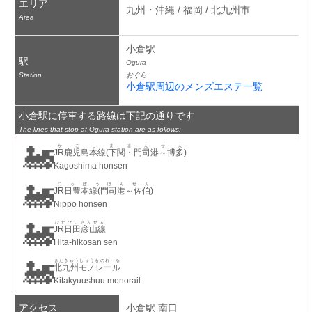
エリア
九州・沖縄 / 福岡 / 北九州市
Area
小倉駅
駅
Ogura
Station
おぐら
小倉駅周辺のメンズエステ一覧
小倉駅に停車する路線は下記の通りです
The lines that stop at Ogura station are as follows:
🚂
かごしまほんせん
JR鹿児島本線(下関・門司港～博多)
Kagoshima honsen
🚂
にっぽうほんせん
JR日豊本線(門司港～佐伯)
Nippo honsen
🚂
ひたひこさんせん
JR日田彦山線
Hita-hikosan sen
🚂
きたきゅうしゅうものれーる
北九州モノレール
Kitakyuushuu monorail
アクセス
小倉駅 南口