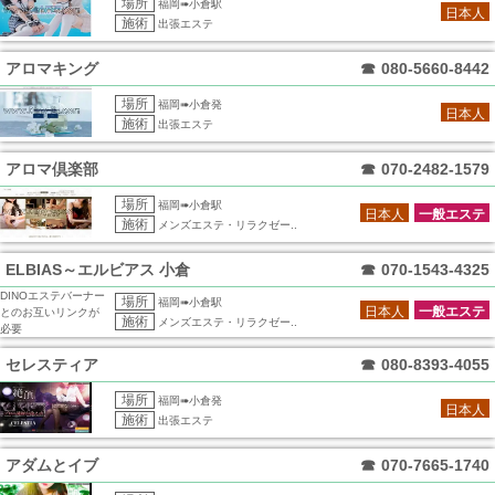
場所
福岡➠小倉駅
日本人
施術
出張エステ
アロマキング
☎
080-5660-8442
場所
福岡➠小倉発
日本人
施術
出張エステ
アロマ倶楽部
☎
070-2482-1579
場所
福岡➠小倉駅
日本人
一般エステ
施術
メンズエステ・リラクゼー..
ELBIAS～エルビアス 小倉
☎
070-1543-4325
DINOエステバーナー
場所
福岡➠小倉駅
日本人
一般エステ
とのお互いリンクが
施術
メンズエステ・リラクゼー..
必要
セレスティア
☎
080-8393-4055
場所
福岡➠小倉発
日本人
施術
出張エステ
アダムとイブ
☎
070-7665-1740