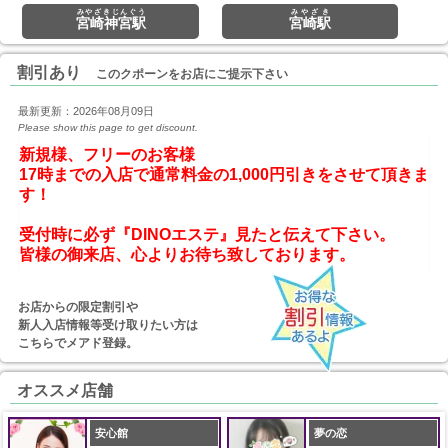
みやざきじんぐう
みやざき
宮崎神宮駅
宮崎駅
割引あり
このクポーンをお店にご提示下さい
最新更新：2026年08月09日
Please show this page to get discount.
新規様、フリーのお客様

17時までの入店で通常料金の1,000円引きをさせて頂きま
す！
受付時に必ず『DINOエステ』見たと伝えて下さい。
お店からの限定割引や
新人入店情報等受け取りたい方は
こちらでメアド登録。
オススメ店舗
安心館
夢の恋