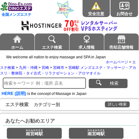
安全注意
お問合せ
全国メンズエステ
ホーム
エステ検索
求人情報
売却店舗情報
We welcome all nation to enjoy massage and SPA in Japan
ホームページ
>
エ
ステ検索
>
九州・沖縄
>
宮崎
>
宮崎市
>
宮崎駅 メンズエステ・マッサージ・アカ
スリ・整体院・タイ古式・リラクゼーション・アロマオイル
検索
HERE (説明)
is the concept of Massage in Japan
エステ検索
カテゴリー別
詳しい検索
あなたへお勧めエリア
みなみみやざき
みなみみやざき
南宮崎駅
南宮崎駅