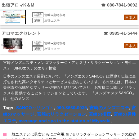
出張アロマK＆M
☎
080-7841-9092
場所
宮崎➠宮崎市発
日本人
施術
出張エステ
アロマエクセレント
☎
0985-41-5444
場所
宮崎➠宮崎市発
日本人
施術
出張エステ
宮崎メンズエステ・メンズマッサージ・アカスリ・リラクゼーション・男性エ
ステ | DINOエステのエリア検索
日本のメンズエステ業界において、『メンズエステSANGO』は歴史と伝統に裏
打ちされた高いクオリティとサービスを提供しています。その歴史は、日本の
美意識や伝統的なマッサージ技術と結びついており、お客様には癒しとリラッ
クスを提供することをミッションとしています。 『メンズエステSANGO』
は、他のメンズ
Tags:
SANGO～サンゴ～
,
090-8660-0035
,
宮崎のメンズエステ
,
宮
崎のマッサージ
,
宮崎のリラクゼーション
,
宮崎の指圧
,
宮崎の男性
エステ
,
massage and spa in the station of Miyazaki
,
▇
一般エステとは男女ともにご利用頂けるリラクゼーションマッサージの総称