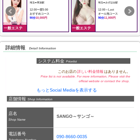
埼玉➠草加駅
埼玉➠みずほ台駅
12:00〜翌5:00
12:00～Last
おすすめコース
オール泡コース
90分
10,000円
90分
11,000円
一般エステ
一般エステ
詳細情報
Detail Information
システム料金
Pricelist
このお店の
詳しい料金情報
はありません。
Price list is not available. For more information, Please visit the
official website or contact the shop.
もっとSocial Mediaを表示する
店舗情報
Shop Information
店名
SANGO～サンゴ～
Shop Name
電話番号
090-8660-0035
Telephone Number