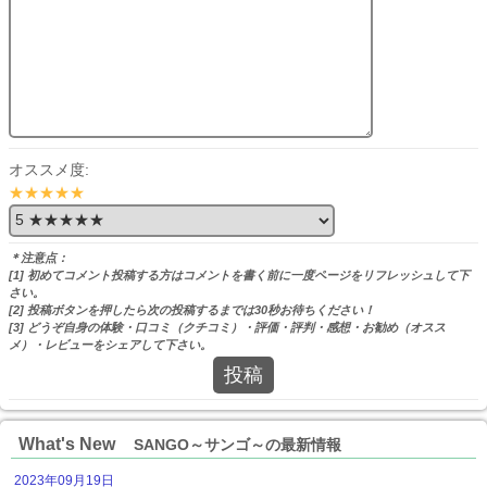
オススメ度:
★★★★★
＊注意点：
[1] 初めてコメント投稿する方はコメントを書く前に一度ページをリフレッシュして下
さい。
[2] 投稿ボタンを押したら次の投稿するまでは30秒お待ちください！
[3] どうぞ自身の体験・口コミ（クチコミ）・評価・評判・感想・お勧め（オスス
メ）・レビューをシェアして下さい。
投稿
What's New
SANGO～サンゴ～の最新情報
2023年09月19日