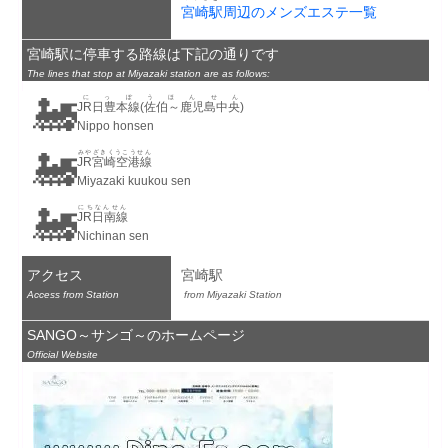
宮崎駅周辺のメンズエステ一覧
宮崎駅に停車する路線は下記の通りです
The lines that stop at Miyazaki station are as follows:
🚂
にっぽうほんせん
JR日豊本線(佐伯～鹿児島中央)
Nippo honsen
🚂
みやざきくうこうせん
JR宮崎空港線
Miyazaki kuukou sen
🚂
にちなんせん
JR日南線
Nichinan sen
アクセス
宮崎駅
Access from Station
 from Miyazaki Station
SANGO～サンゴ～のホームページ
Official Website