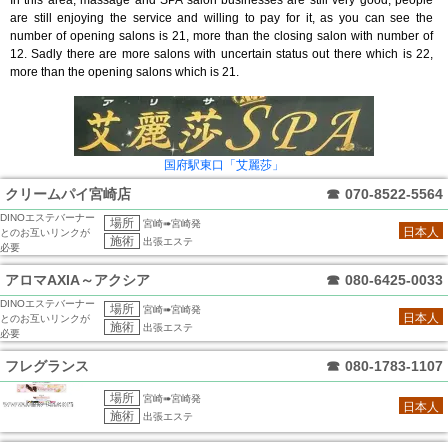
In this area, massage and SPA salon businesses are still very good, people
are still enjoying the service and willing to pay for it, as you can see the
number of opening salons is 21, more than the closing salon with number of
12. Sadly there are more salons with uncertain status out there which is 22,
more than the opening salons which is 21.
国府駅東口「艾麗莎」
クリームパイ宮崎店
☎
070-8522-5564
DINOエステバーナー
場所
宮崎➠宮崎発
日本人
とのお互いリンクが
施術
出張エステ
必要
アロマAXIA～アクシア
☎
080-6425-0033
DINOエステバーナー
場所
宮崎➠宮崎発
日本人
とのお互いリンクが
施術
出張エステ
必要
フレグランス
☎
080-1783-1107
場所
宮崎➠宮崎発
日本人
施術
出張エステ