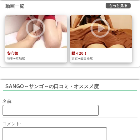
もっと見る
動画一覧
安心館
蝶々20！
埼玉➠草加駅
東京➠飯田橋駅
SANGO～サンゴ～の口コミ・オススメ度
名前:
コメント: