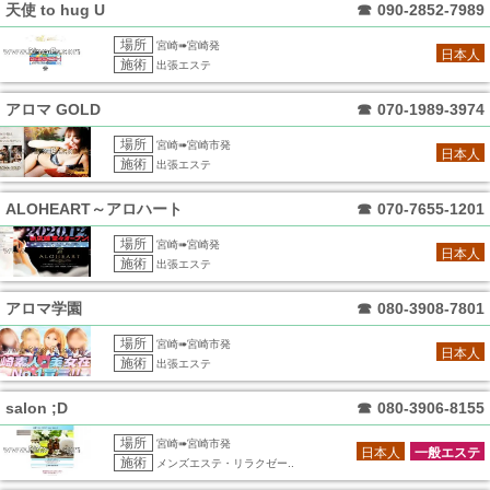
天使 to hug U
☎
090-2852-7989
場所
宮崎➠宮崎発
日本人
施術
出張エステ
アロマ GOLD
☎
070-1989-3974
場所
宮崎➠宮崎市発
日本人
施術
出張エステ
ALOHEART～アロハート
☎
070-7655-1201
場所
宮崎➠宮崎発
日本人
施術
出張エステ
アロマ学園
☎
080-3908-7801
場所
宮崎➠宮崎市発
日本人
施術
出張エステ
salon ;D
☎
080-3906-8155
場所
宮崎➠宮崎市発
日本人
一般エステ
施術
メンズエステ・リラクゼー..