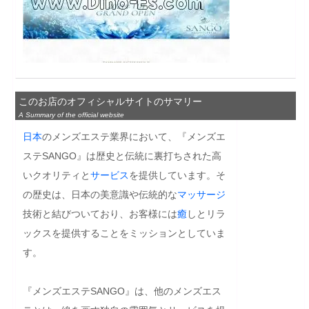
このお店のオフィシャルサイトのサマリー
A Summary of the official website
日本
のメンズエステ業界において、『メンズエ
ステSANGO』は歴史と伝統に裏打ちされた高
いクオリティと
サービス
を提供しています。そ
の歴史は、日本の美意識や伝統的な
マッサージ
技術と結びついており、お客様には
癒
しとリラ
ックスを提供することをミッションとしていま
す。

『メンズエステSANGO』は、他のメンズエス