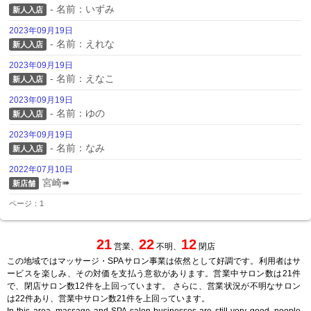
- 名前：いずみ
新人入店
2023年09月19日
- 名前：えれな
新人入店
2023年09月19日
- 名前：えなこ
新人入店
2023年09月19日
- 名前：ゆの
新人入店
2023年09月19日
- 名前：なみ
新人入店
2022年07月10日
宮崎➠
新店舗
ページ：1
21
22
12
営業、
不明、
閉店
この地域ではマッサージ・SPAサロン事業は依然として好調です。利用者はサ
ービスを楽しみ、その対価を支払う意欲があります。営業中サロン数は21件
で、閉店サロン数12件を上回っています。 さらに、営業状況が不明なサロン
は22件あり、営業中サロン数21件を上回っています。