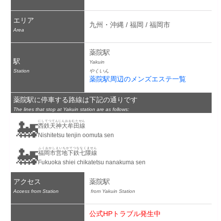
エリア
九州・沖縄 / 福岡 / 福岡市
Area
薬院駅
駅
Yakuin
Station
やくいん
薬院駅周辺のメンズエステ一覧
薬院駅に停車する路線は下記の通りです
The lines that stop at Yakuin station are as follows:
🚂
にしてつてんじんおおむたせん
西鉄天神大牟田線
Nishitetsu tenjin oomuta sen
🚂
ふくおかしえいちかてつななくません
福岡市営地下鉄七隈線
Fukuoka shiei chikatetsu nanakuma sen
アクセス
薬院駅
Access from Station
 from Yakuin Station
公式HPトラブル発生中