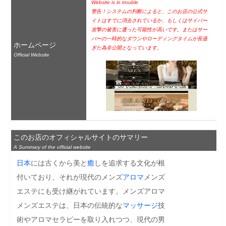
Website is in trouble
警告！システムの判断によると、このお店の公式サ
イトはすでに消去されているか、もしくはサイバー
攻撃の被害に遭った可能性が高いです。またはサー
バーの一時的なダウンやローディングタイムが長過
ホームページ
ぎた為非公開となっています。
Official Website
このお店のオフィシャルサイトのサマリー
A Summary of the official website
日本
には古くから美と
癒
しを追求する文化が根
付いており、それが現代のメンズ
アロマ
メンズ
エステにも受け継がれています。メンズアロマ
メンズエステは、日本の伝統的な
マッサージ
技
術やアロマセラピーを取り入れつつ、現代の男