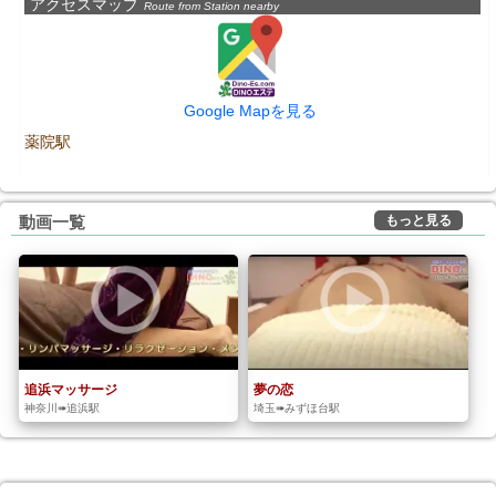
アクセスマップ
Route from Station nearby
Google Mapを見る
薬院駅
もっと見る
動画一覧
追浜マッサージ
夢の恋
神奈川➠追浜駅
埼玉➠みずほ台駅