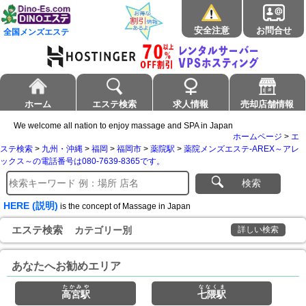
安全注意
お問合せ
全国メンズエステ
ホーム
エステ検索
求人情報
売却店舗情報
We welcome all nation to enjoy massage and SPA in Japan
ホームページ
>
エ
ステ検索
>
九州・沖縄
>
福岡
>
福岡市
>
薬院駅
>
薬院メンズエステ-AREX～アレ
ックス～の電話番号は080-7639-8365です。
検索
HERE (説明)
is the concept of Massage in Japan
エステ検索
カテゴリー別
詳しい検索
あなたへお勧めエリア
たかみや
ななくま
高宮駅
七隈駅