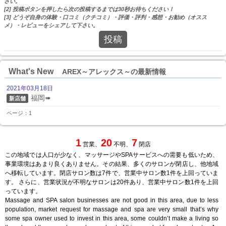
さい。
[2] 投稿ボタンを押したら次の投稿するまでは30秒お待ちください！
[3] どうぞ自身の体験・口コミ（クチコミ）・評価・評判・感想・お勧め（オスス
メ）・レビューをシェアして下さい。
投稿
What's New
AREX～アレックス～の最新情報
2021年03月18日
福岡➠
新店舗
ページ：1
1
20
7
営業、
不明、
閉店
この地域では人口が少なく、マッサージやSPAサービスへの需要も低いため、
事業環境はあまり良くありません。その結果、多くのサロンが閉店し、他地域
へ移転しています。閉店サロン数は7件で、営業中サロン数1件を上回っていま
す。 さらに、営業状況が不明なサロンは20件あり、営業中サロン数1件を上回
っています。
Massage and SPA salon businesses are not good in this area, due to less
population, market request for massage and spa are very small that’s why
some spa owner used to invest in this area, some couldn’t make a living so