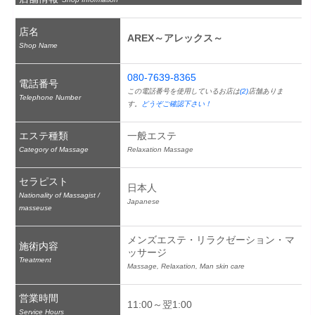
店名
AREX～アレックス～
Shop Name
080-7639-8365
電話番号
この電話番号を使用しているお店は
(2)
店舗ありま
Telephone Number
す。
どうぞご確認下さい！
エステ種類
一般エステ
Category of Massage
Relaxation Massage
セラピスト
日本人
Nationality of Massagist /
Japanese
masseuse
メンズエステ・リラクゼーション・マ
施術内容
ッサージ
Treatment
Massage, Relaxation, Man skin care
営業時間
11:00～翌1:00
Service Hours