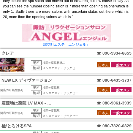
they closed the spa salon and moved out of this area, but few chose to stay. As
you can see the number closing salon is 7 more than opening salons which is
only 1. Sadly there are more salons with uncertain status out there which is
20, more than the opening salons which is 1.
諏訪町エステ「エンジェル」
クレア
☎
090-5934-6655
場所
福岡➠薬院駅北口
日本人
一般エステ
施術
メンズエステ・リラクゼー..
NEW LX ディヴァージョン
☎
080-6435-3737
場所
福岡➠薬院駅
日本人
一般エステ
閉店の可能性あり
施術
メンズエステ・リラクゼー..
震源地は薬院 LV MAX～レベルマック
☎
080-9061-3939
場所
福岡➠薬院駅
日本人
一般エステ
閉店の可能性あり
施術
メンズエステ・リラクゼー..
極!とろけるSPA
☎
080-7820-0829