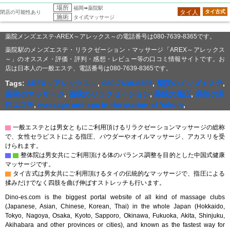
場所
福岡➠薬院駅
タイ人
タイ古式
閉店の可能性あり
施術
タイ式マッサージ
薬院メンズエステ-AREX～アレックス～の電話番号は080-7639-8365です。
薬院駅のメンズエステ・リラクゼーション・マッサージ「AREX～アレックス
～」のオススメ・評価・評判・感想・レビュー等の口コミ情報サイトです。お
店は日本人の一般エステ、電話番号は080-7639-8365です。
Tags:
AREX～アレックス～
,
080-7639-8365
,
薬院のメンズエステ
,
薬院のマッサージ
,
薬院のリラクゼーション
,
薬院の指圧
,
薬院の男
性エステ
,
massage and spa in the station of Yakuin
,
▇
一般エステとは男女ともにご利用頂けるリラクゼーションマッサージの総称
で、女性セラピストによる指圧、パウダーやオイルマッサージ、アカスリを受
けられます。
▇
▇
整体院は男女共にご利用頂ける体のバランス調整を目的とした中国式健康
マッサージです。
▇
タイ古式は男女共にご利用頂けるタイの伝統的なマッサージで、指圧による
揉みだけでなく四肢を曲げ伸ばすストレッチも行います。
Dino-es.com is the biggest portal website of all kind of massage clubs
(Japanese, Asian, Chinese, Korean, Thai) in the whole Japan (Hokkaido,
Tokyo, Nagoya, Osaka, Kyoto, Sapporo, Okinawa, Fukuoka, Akita, Shinjuku,
Akihabara and other provinces or cities), and known as the fastest way for