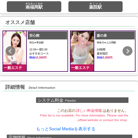
みなみふくおか
やくいん
南福岡駅
薬院駅
オススメ店舗
安心館
森の泉
埼玉➠草加駅
神奈川➠上大岡駅
12:00〜翌5:00
24時間
おすすめコース
基本指圧
90分
10,000円
30分
5,000円
一般エステ
一般エステ
詳細情報
Detail Information
システム料金
Pricelist
このお店の
詳しい料金情報
はありません。
Price list is not available. For more information, Please visit the
official website or contact the shop.
もっとSocial Mediaを表示する
店舗情報
Shop Information