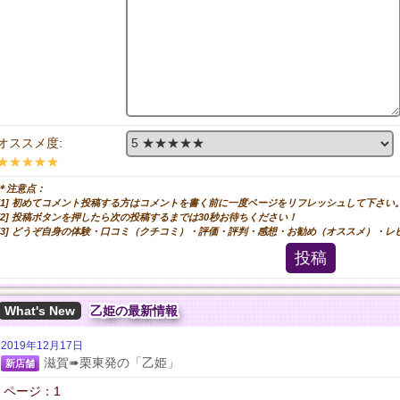
オススメ度:
★★★★★
＊注意点：
[1] 初めてコメント投稿する方はコメントを書く前に一度ページをリフレッシュして下さい
[2] 投稿ボタンを押したら次の投稿するまでは30秒お待ちください！
[3] どうぞ自身の体験・口コミ（クチコミ）・評価・評判・感想・お勧め（オススメ）・
投稿
What's New
乙姫の最新情報
2019年12月17日
滋賀➠栗東発の「乙姫」
新店舗
ページ：1