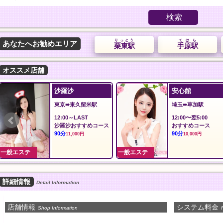
検索
りっとう
てはら
あなたへお勧めエリア
栗東駅
手原駅
オススメ店舗
沙羅沙
安心館
東京➠東久留米駅
埼玉➠草加駅
12:00～LAST
12:00〜翌5:00
沙羅沙おすすめコース
おすすめコース
90分
90分
11,000円
10,000円
一般エステ
一般エステ
詳細情報
Detail Information
店舗情報
システム料金
Shop Information
P