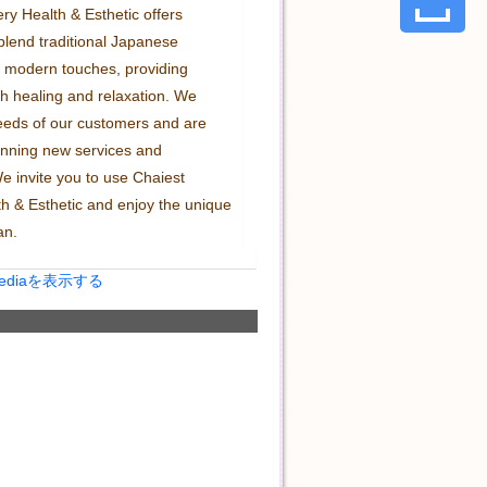
ry Health & Esthetic offers 
blend traditional Japanese 
 modern touches, providing 
h healing and relaxation. We 
eeds of our customers and are 
anning new services and 
 invite you to use Chaiest 
th & Esthetic and enjoy the unique 
an.
Mediaを表示する