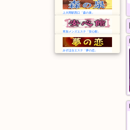
上大岡駅西口「森の泉」
草加メンズエステ「安心館」
みずほ台エステ「夢の恋」
追浜マッサージ
Angel エンジェル
神奈川➠追浜駅
愛知➠諏訪町駅
11:00〜Last
11:00〜翌02:00
人気コース
料金
50分
30分
7,000円
5,000円
般エステ
一般エステ