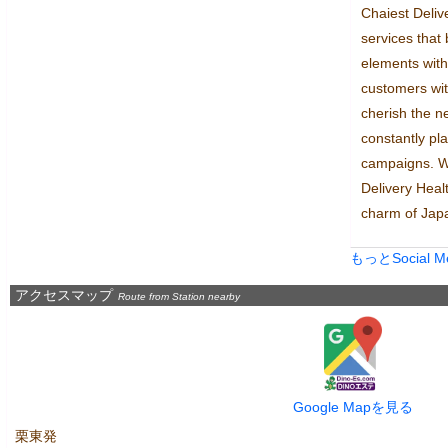
Chaiest Delive
services that 
elements with
customers wit
cherish the n
constantly pl
campaigns. We
Delivery Heal
charm of Jap
もっとSocial 
アクセスマップ
Route from Station nearby
Google Mapを見る
栗東発