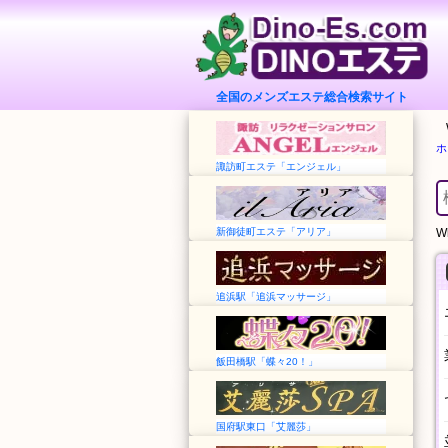
全国のメンズエステ総合検索サイト
ホ
諏訪町エステ「エンジェル」
新御徒町エステ「アリア」
Wh
追浜駅「追浜マッサージ」
飯田橋駅「蝶々20！」
国府駅東口「艾麗莎」