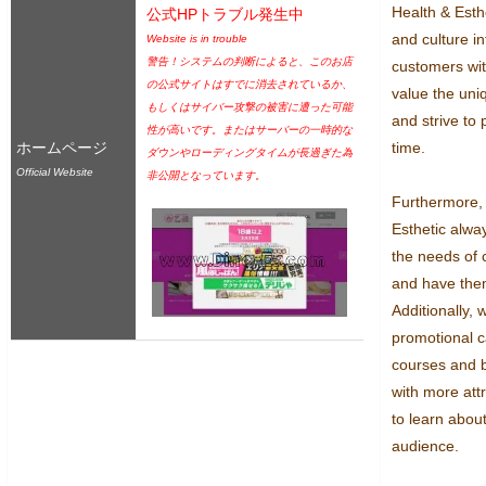
Health & Esthe
公式HPトラブル発生中
and culture in
Website is in trouble
警告！システムの判断によると、このお店
customers wit
の公式サイトはすでに消去されているか、
value the uniq
もしくはサイバー攻撃の被害に遭った可能
and strive to 
性が高いです。またはサーバーの一時的な
ホームページ
time.

ダウンやローディングタイムが長過ぎた為
Official Website
非公開となっています。
Furthermore, 
Esthetic alway
the needs of 
and have them
Additionally, 
promotional c
courses and b
with more attr
to learn about
audience.
