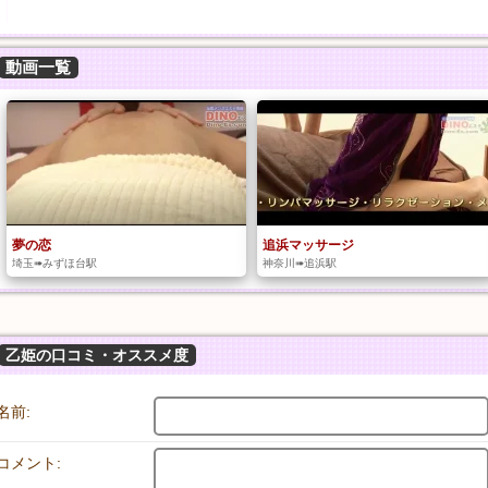
動画一覧
夢の恋
追浜マッサージ
埼玉➠みずほ台駅
神奈川➠追浜駅
乙姫の口コミ・オススメ度
名前:
コメント: