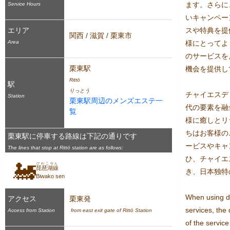
ます。さらに
Service Hours
いキャンペー
エリア
スや特典を提
関西 / 滋賀 / 栗東市
Area
様にとってよ
のサービスを
栗東駅
機会を提供し
Rittō
駅
りっとう
チャイエスデ
Station
栗東駅周辺のメンズエステ一
代の要素を融
覧
様に癒しとリ
ちはお客様の
栗東駅に停車する路線は下記の通りです
ービスやキャ
The lines that stop at Rittō station are as follows:
ひ、チャイエ
🚂
びわこせん
琵琶湖線
き、日本独特
Biwako sen
When using del
アクセス
栗東発
services, the 
Access from Station
 from east exit gate of Rittō Station
of the service