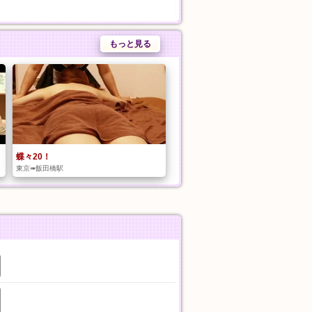
もっと見る
蝶々20！
東京➠飯田橋駅