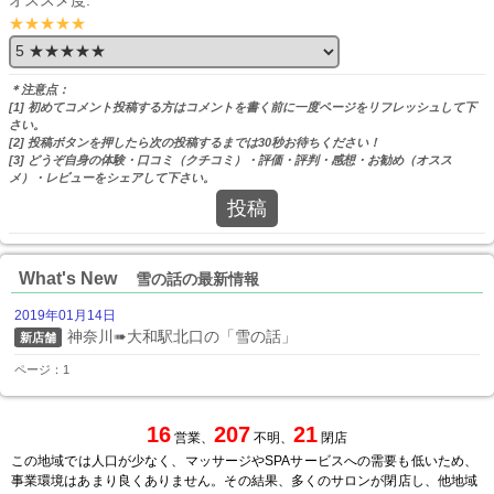
★★★★★
＊注意点：
[1] 初めてコメント投稿する方はコメントを書く前に一度ページをリフレッシュして下
さい。
[2] 投稿ボタンを押したら次の投稿するまでは30秒お待ちください！
[3] どうぞ自身の体験・口コミ（クチコミ）・評価・評判・感想・お勧め（オスス
メ）・レビューをシェアして下さい。
投稿
What's New
雪の話の最新情報
2019年01月14日
神奈川➠大和駅北口の「雪の話」
新店舗
ページ：1
16
207
21
営業、
不明、
閉店
この地域では人口が少なく、マッサージやSPAサービスへの需要も低いため、
事業環境はあまり良くありません。その結果、多くのサロンが閉店し、他地域