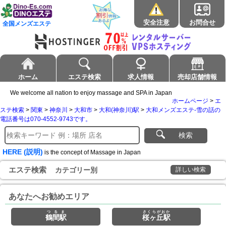
安全注意
お問合せ
全国メンズエステ
ホーム
エステ検索
求人情報
売却店舗情報
We welcome all nation to enjoy massage and SPA in Japan
ホームページ
>
エ
ステ検索
>
関東
>
神奈川
>
大和市
>
大和(神奈川)駅
>
大和メンズエステ-雪の話の
電話番号は070-4552-9743です。
検索
HERE (説明)
is the concept of Massage in Japan
エステ検索
カテゴリー別
詳しい検索
あなたへお勧めエリア
つるま
さくらがおか
鶴間駅
桜ヶ丘駅