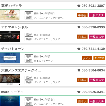
葉桜 ハザクラ
☎
080-8031-3807
場所
神奈川➠大和駅南口
中香台
一般エステ
施術
メンズエステ・リラクゼー..
アロマキャンドル
☎
080-6996-0999
場所
神奈川➠大和駅
日本人
一般エステ
施術
メンズエステ・リラクゼー..
チャバトォーン
☎
070-7411-4139
場所
神奈川➠大和駅
タイ人
タイ古式
施術
タイ式マッサージ
大和メンズエステ～クイーンテラス～
☎
080-3504-0634
場所
神奈川➠大和駅
日本人
一般エステ
施術
メンズエステ・リラクゼー..
more ～モア～
☎
090-6026-8341
場所
神奈川➠大和駅北口
日本人
一般エステ
施術
メンズエステ・リラクゼー..