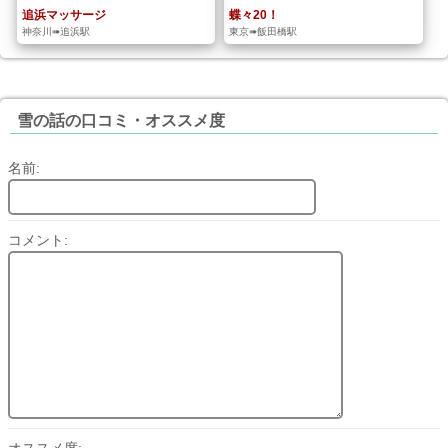
追浜マッサージ
蝶々20！
神奈川➠追浜駅
東京➠飯田橋駅
雪の話の口コミ・オススメ度
名前:
コメント:
オススメ度: