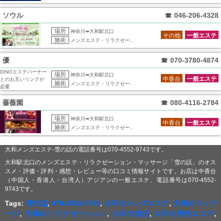
ソウル
☎
046-206-4328
場所
神奈川➠大和駅北口
その他
一般エステ
施術
メンズエステ・リラクゼー..
優
☎
070-3780-4874
DINOエステバーナー
場所
神奈川➠大和駅北口
中香台
一般エステ
とのお互いリンクが
施術
メンズエステ・リラクゼー..
必要
薔薇園
☎
080-4116-2784
場所
神奈川➠大和駅北口
中香台
一般エステ
施術
メンズエステ・リラクゼー..
大和メンズエステ-雪の話の電話番号は070-4552-9743です。
大和駅北口のメンズエステ・リラクゼーション・マッサージ「雪の話」のオス
スメ・評価・評判・感想・レビュー等の口コミ情報サイトです。お店は中香台
（中国人・香港人・台湾人）アジアンの一般エステ、電話番号は070-4552-
9743です。
Tags:
雪の話
,
070-4552-9743
,
大和のメンズエステ
,
大和のマッサ
ージ
,
大和のリラクゼーション
,
大和の指圧
,
大和の男性エステ
,