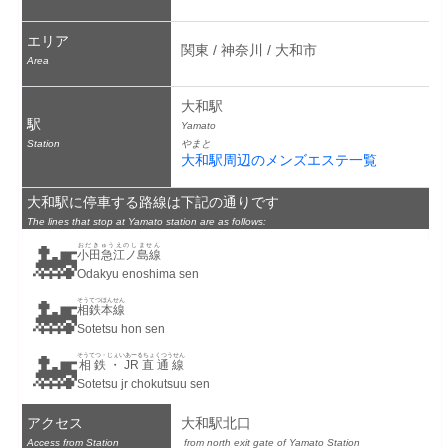
エリア
関東 / 神奈川 / 大和市
Area
大和駅
駅
Yamato
Station
やまと
大和駅周辺のメンズエステ一覧
大和駅に停車する路線は下記の通りです
The lines that stop at Yamato station are as follows:
🚂
おだきゅうえのしません
小田急江ノ島線
Odakyu enoshima sen
🚂
そうてつほんせん
相鉄本線
Sotetsu hon sen
🚂
そうてつ・じぇいあーるちょくつうせん
相鉄・JR直通線
Sotetsu jr chokutsuu sen
アクセス
大和駅北口
Access from Station
 from north exit gate of Yamato Station