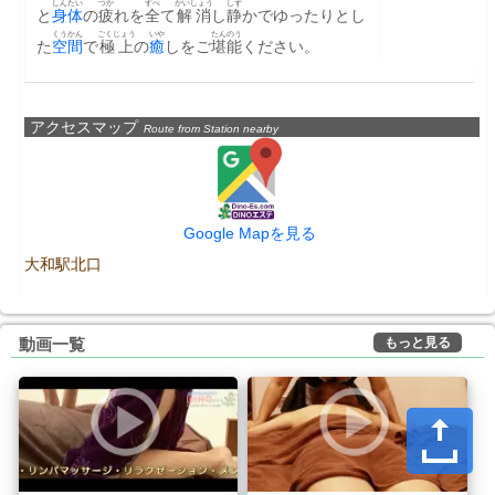
しんたい
つか
すべ
かいしょう
しず
と
身体
の
疲
れを
全
て
解消
し
静
かでゆったりとし
くうかん
ごくじょう
いや
たんのう
た
空間
で
極上
の
癒
しをご
堪能
ください。
アクセスマップ
Route from Station nearby
Google Mapを見る
大和駅北口
もっと見る
動画一覧