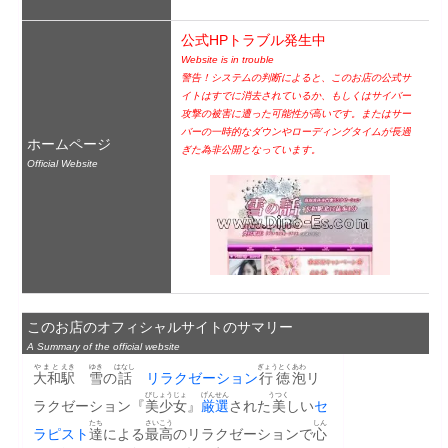
公式HPトラブル発生中
Website is in trouble
警告！システムの判断によると、このお店の公式サ
イトはすでに消去されているか、もしくはサイバー
攻撃の被害に遭った可能性が高いです。またはサー
バーの一時的なダウンやローディングタイムが長過
ホームページ
ぎた為非公開となっています。
Official Website
このお店のオフィシャルサイトのサマリー
A Summary of the official website
やまと
えき
ゆき
はなし
ぎょうとく
あわ
大和
駅
雪
の
話
リラクゼーション
行徳
泡
リ
びしょうじょ
げんせん
うつく
ラクゼーション『
美少女
』
厳選
された
美
しい
セ
たち
さいこう
しん
ラピスト
達
による
最高
のリラクゼーションで
心