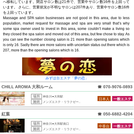
へ移転しています。閉店サロン数は21件で、営業中サロン数16件を上回って
います。 さらに、営業状況が不明なサロンは207件あり、営業中サロン数16件
を上回っています。
Massage and SPA salon businesses are not good in this area, due to less
population, market request for massage and spa are very small that’s why
some spa owner used to invest in this area, some couldn’t make a living so
they closed the spa salon and moved out of this area, but few chose to stay. As
you can see the number closing salon is 21 more than opening salons which
is only 16. Sadly there are more salons with uncertain status out there which is
207, more than the opening salons which is 16.
みずほ台エステ「夢の恋」
CHILL AROMA 大和ルーム
☎
070-9076-0893
場所
神奈川➠大和駅
日本人
一般エステ
施術
メンズエステ・リラクゼー..
紅葉
☎
050-6882-4204
場所
神奈川➠大和駅南口
中香台
一般エステ
施術
メンズエステ・リラクゼー..