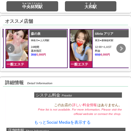
ちゅうおうりんかん
やまと
中央林間駅
大和駅
オススメ店舗
森の泉
ilAria アリア
神奈川➠上大岡駅
東京➠新御徒町駅
24時間
12:00〜LAST
基本指圧
料金
30分
5,000円
60分
8,000円
一般エステ
一般エステ
詳細情報
Detail Information
システム料金
Pricelist
このお店の
詳しい料金情報
はありません。
Price list is not available. For more information, Please visit the
official website or contact the shop.
もっとSocial Mediaを表示する
店舗情報
Shop Information