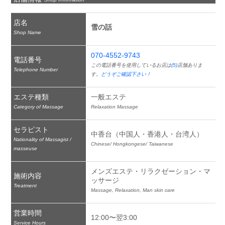
店名
雪の話
Shop Name
070-4552-9743
電話番号
この電話番号を使用しているお店は
(5)
店舗ありま
Telephone Number
す。
どうぞご確認下さい！
エステ種類
一般エステ
Category of Massage
Relaxation Massage
セラピスト
中香台（中国人・香港人・台湾人）
Nationality of Massagist /
Chinese/ Hongkongese/ Taiwanese
masseuse
メンズエステ・リラクゼーション・マ
施術内容
ッサージ
Treatment
Massage, Relaxation, Man skin care
営業時間
12:00〜翌3:00
Service Hours