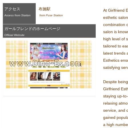
アクセス
布施駅
At Girlfriend 
Access from Station
 from Fuse Station
esthetic salo
combination o
ガールフレンドのホームページ
salon is known
Official Website
high level of 
tailored to ea
latest trends 
Esthetics ens
satisfying ser
Despite being 
Girlfriend Est
staying up-to-
relaxing atmo
service, and 
gained popula
a high number 