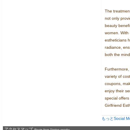
The treatments
not only provi
beauty benefit
women. With c
estheticians h
radiance, ens
both the mind
Furthermore, G
variety of cos
coupons, makin
enjoy their s
special offers
Girlfriend Est
もっとSocial 
アクセスマップ
Route from Station nearby