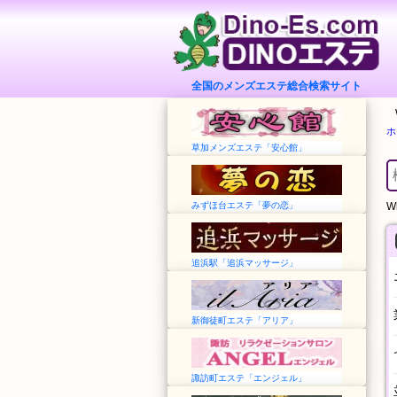
全国のメンズエステ総合検索サイト
ホ
草加メンズエステ「安心館」
みずほ台エステ「夢の恋」
Wh
追浜駅「追浜マッサージ」
新御徒町エステ「アリア」
諏訪町エステ「エンジェル」