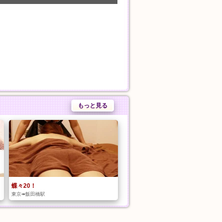
もっと見る
蝶々20！
東京➠飯田橋駅