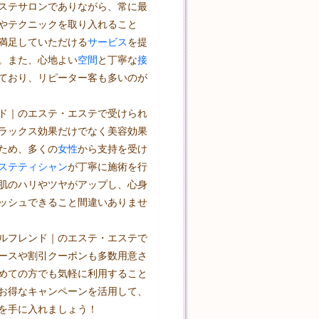
ステサロンでありながら、常に最
やテクニックを取り入れること
満足していただける
サービス
を提
。また、心地よい
空間
と丁寧な
接
ており、リピーター客も多いのが
ド｜のエステ・エステで受けられ
ラックス効果だけでなく美容効果
ため、多くの
女性
から支持を受け
ステティシャン
が丁寧に施術を行
肌のハリやツヤがアップし、心身
ッシュできること間違いありませ
ルフレンド｜のエステ・エステで
ースや割引クーポンも多数用意さ
めての方でも気軽に利用すること
お得なキャンペーンを活用して、
を手に入れましょう！