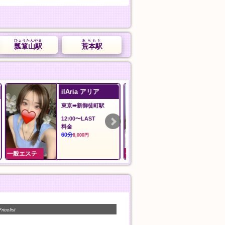
ひょうたんやま
あらもと
瓢箪山駅
荒本駅
蝶々20！
森の泉
東京➠飯田橋駅
神奈川➠上大岡
12:00〜翌3:00
24時間
シャンプー、指圧、オ
基本指圧
イルマッサージ、パウ
30分
5,000円
ダーマッサージ
60分
9,000円
一般エステ
一般エステ
ricelist