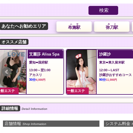
検索
ふせ
みと
あなたへお勧めエリア
布施駅
弥刀駅
オススメ店舗
沙羅沙
ilAria アリア
東京➠東久留米駅
東京➠新御徒町駅
12:00～LAST
12:00〜LAST
沙羅沙おすすめコース
料金
90分
60分
11,000円
8,000円
一般エステ
一般エステ
詳細情報
Detail Information
店舗情報
システム料金
Shop Information
P