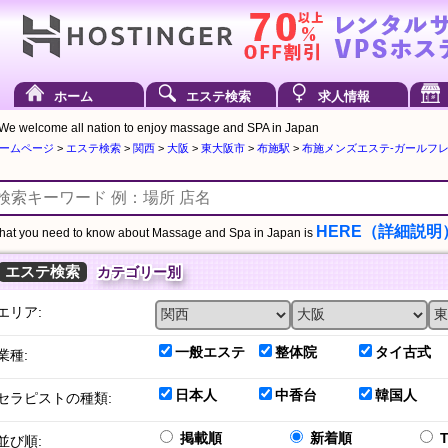
ホーム
エステ検索
求人情報
We welcome all nation to enjoy massage and SPA in Japan
ームページ
>
エステ検索
>
関西
>
大阪
>
東大阪市
>
布施駅
>
布施メンズエステ-ガールフレンド
HERE（詳細説明
at you need to know about Massage and Spa in Japan is
エステ検索
カテゴリー別
エリア:
一般エステ
整体院
タイ古式
業種:
日本人
中香台
韓国人
セラピストの種類:
掲載順
新着順
並び順: