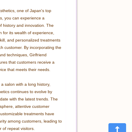
Esthetics, one of Japan's top 
ns, you can experience a 
f history and innovation. The 
 for its wealth of experience, 
skill, and personalized treatments 
ch customer. By incorporating the 
and techniques, Girlfriend 
ures that customers receive a 
vice that meets their needs.

a salon with a long history, 
hetics continues to evolve by 
date with the latest trends. The 
sphere, attentive customer 
customizable treatments have 
rity among customers, leading to 
of repeat visitors.
