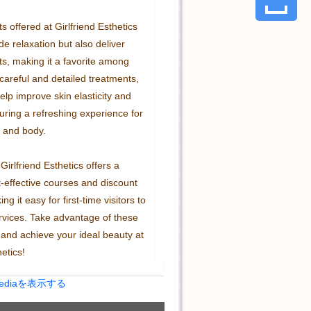
 offered at Girlfriend Esthetics 
de relaxation but also deliver 
s, making it a favorite among 
areful and detailed treatments, 
elp improve skin elasticity and 
uring a refreshing experience for 
 and body.

irlfriend Esthetics offers a 
t-effective courses and discount 
g it easy for first-time visitors to 
ervices. Take advantage of these 
 and achieve your ideal beauty at 
hetics!
Mediaを表示する