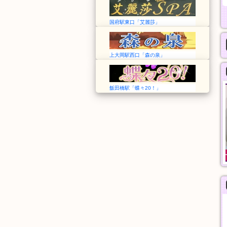
国府駅東口「艾麗莎」
上大岡駅西口「森の泉」
飯田橋駅「蝶々20！」
Angel エンジェル
艾麗莎 Alisa Spa
愛知➠諏訪町駅
愛知➠国府駅
11:00〜翌02:00
13:00～翌1:00
料金
アカスリ
30分
30分
5,000円
4,000円
般エステ
一般エステ