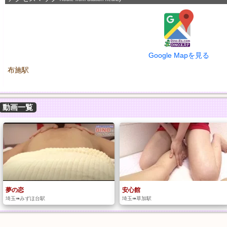
Google Mapを見る
布施駅
動画一覧
夢の恋
安心館
埼玉➠みずほ台駅
埼玉➠草加駅