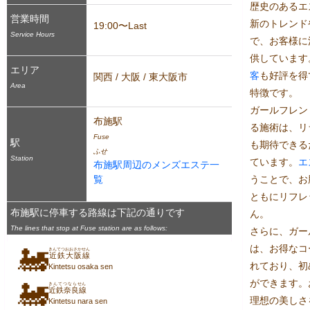
歴史のあるエ
営業時間
新のトレンド
19:00〜Last
Service Hours
で、お客様に
供しています
エリア
客
も好評を得
関西 / 大阪 / 東大阪市
Area
特徴です。
ガールフレン
布施駅
る施術は、リ
Fuse
駅
も期待できる
ふせ
Station
ています。
エ
布施駅周辺のメンズエステ一
覧
うことで、お
ともにリフレ
布施駅に停車する路線は下記の通りです
ん。
The lines that stop at Fuse station are as follows:
さらに、ガー
は、お得なコ
🚂
きんてつおおさかせん
近鉄大阪線
れており、初
Kintetsu osaka sen
ができます。
🚂
きんてつならせん
近鉄奈良線
理想の美しさ
Kintetsu nara sen