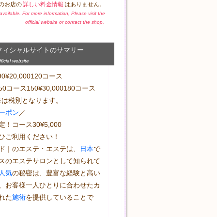
のお店の
詳しい料金情報
はありません。
t available. For more information, Please visit the
official website or contact the shop.
フィシャルサイトのサマリー
icial website
0¥20,000120コース
0150コース150¥30,000180コース
00※は税別となります。
ーポン
／
！コース30¥5,000
ひご利用ください！
ド｜のエステ・エステは、
日本
で
スのエステサロンとして知られて
人気
の秘密は、豊富な経験と高い
、お客様一人ひとりに合わせたカ
れた
施術
を提供していることで