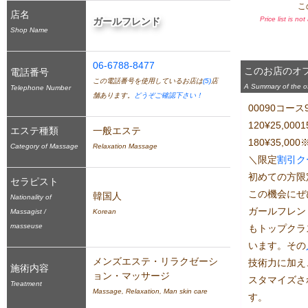
こ
店名
Price list is no
ガールフレンド
Shop Name
06-6788-8477
このお店のオ
電話番号
この電話番号を使用しているお店は
(5)
店
A Summary of the off
Telephone Number
舗あります。
どうぞご確認下さい！
00090コース9
120¥25,00
エステ種類
一般エステ
180¥35,0
Category of Massage
Relaxation Massage
＼限定
割引
ク
初めての方限定
セラピスト
この機会にぜ
韓国人
Nationality of
ガールフレン
Massagist /
Korean
masseuse
もトップクラ
います。その
メンズエステ・リラクゼーシ
技術力に加え
施術内容
ョン・マッサージ
スタマイズさ
Treatment
Massage, Relaxation, Man skin care
す。