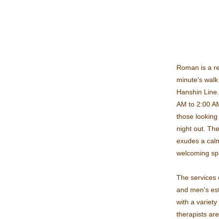
Roman is a rel
minute's walk
Hanshin Line.
AM to 2:00 AM,
those looking 
night out. The
exudes a calm
welcoming spac
The services o
and men's esth
with a variety
therapists are