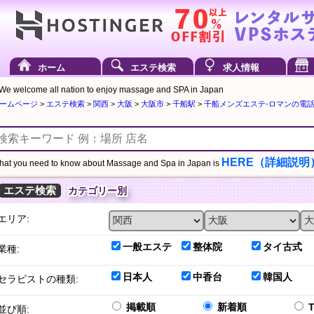
ホーム
エステ検索
求人情報
We welcome all nation to enjoy massage and SPA in Japan
ームページ
>
エステ検索
>
関西
>
大阪
>
大阪市
>
千船駅
>
千船メンズエステ-ロマンの電話番号
HERE（詳細説明
at you need to know about Massage and Spa in Japan is
エステ検索
カテゴリー別
エリア:
一般エステ
整体院
タイ古式
業種:
日本人
中香台
韓国人
セラピストの種類:
掲載順
新着順
並び順: