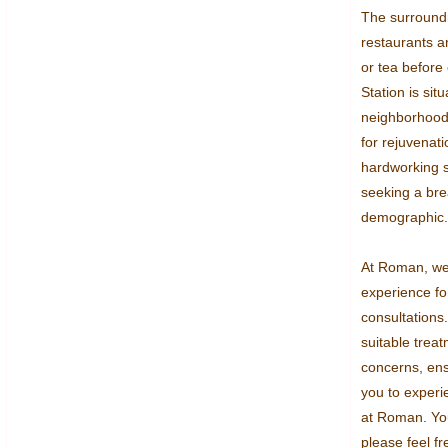
The surroundi
restaurants an
or tea before 
Station is situ
neighborhood,
for rejuvenati
hardworking 
seeking a bre
demographic.

At Roman, we 
experience for
consultation
suitable trea
concerns, ensu
you to experi
at Roman. You 
please feel f