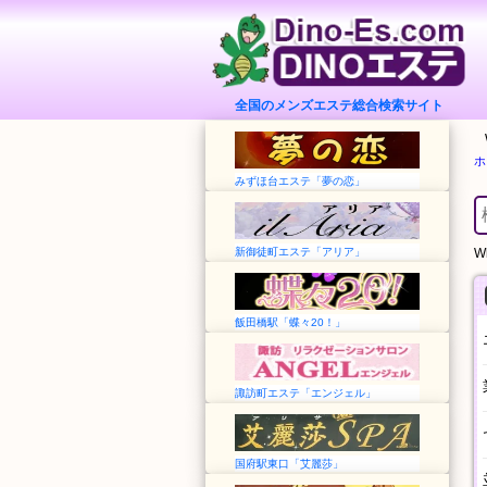
全国のメンズエステ総合検索サイト
ホ
みずほ台エステ「夢の恋」
新御徒町エステ「アリア」
Wh
飯田橋駅「蝶々20！」
諏訪町エステ「エンジェル」
国府駅東口「艾麗莎」