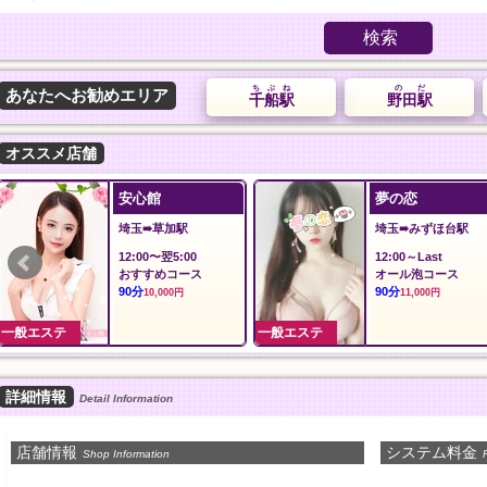
検索
ちぶね
のだ
あなたへお勧めエリア
千船駅
野田駅
オススメ店舗
ilAria アリア
蝶々20！
東京➠新御徒町駅
東京➠飯田橋駅
12:00〜LAST
12:00〜翌3:00
料金
シャンプー、指圧、
60分
イルマッサージ、パ
8,000円
ダーマッサージ
60分
9,000円
一般エステ
一般エステ
詳細情報
Detail Information
店舗情報
システム料金
Shop Information
P