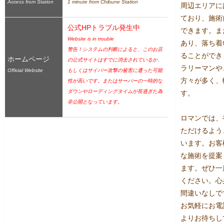
Access from Station
1 minute from Chibune Station
周辺エリアに
ており、施術
公式HPトラブル発生中
できます。ま
Website is in trouble
あり、落ち着
警告！システムの判断によると、このお店
ることができ
ホームページ
の公式サイトはすでに消去されているか、
ラリーマンや
Official Website
もしくはサイバー攻撃の被害に遭った可能
方々が多く、
性が高いです。またはサーバーの一時的な
ダウンやローディングタイムが長過ぎた為
す。

非公開となっています。
ロマンでは、
ただけるよう
います。お客
な施術を提案
ます。ぜひ一
ください。心
間違いなしです
お気軽にお電
よりお待ちし