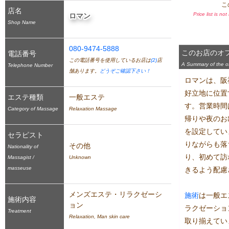
こ
店名
Price list is no
ロマン
Shop Name
080-9474-5888
このお店のオ
電話番号
この電話番号を使用しているお店は
(2)
店
A Summary of the off
Telephone Number
舗あります。
どうぞご確認下さい！
ロマンは、阪
好立地に位置
エステ種類
一般エステ
す。営業時間は
Category of Massage
Relaxation Massage
帰りや夜のお
を設定してい
セラピスト
りながらも落
その他
Nationality of
り、初めて訪
Massagist /
Unknown
masseuse
きるよう配慮
メンズエステ・リラクゼーシ
施術
は一般エ
施術内容
ョン
ラクゼーショ
Treatment
Relaxation, Man skin care
取り揃えてい