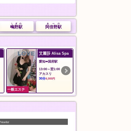
しぎの
あべの
鴫野駅
阿倍野駅
追浜マッサージ
Angel エン
神奈川➠追浜駅
愛知➠諏訪町駅
11:00〜Last
11:00〜翌02:00
オ
人気コース
料金
ウ
50分
30分
7,000円
5,000円
一般エステ
一般エステ
ricelist