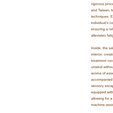
rigorous proc
and Taiwan, k
techniques. Ea
individual’s c
ensuring a rel
alleviates fati
Inside, the sa
interior, crea
treatment room
unwind withou
aroma of essent
accompanied b
sensory escape
equipped with
allowing for 
machine-assis