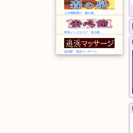
上大岡駅西口「森の泉」
草加メンズエステ「安心館」
追浜駅「追浜マッサージ」
夢の恋
艾麗莎 Alisa Spa
埼玉➠みずほ台駅
愛知➠国府駅
12:00～Last
13:00～翌1:00
オール泡コース
アカスリ
90分
30分
11,000円
4,000円
般エステ
一般エステ