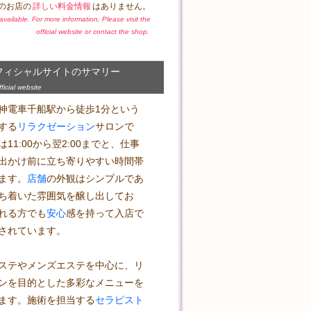
のお店の
詳しい料金情報
はありません。
t available. For more information, Please visit the
official website or contact the shop.
フィシャルサイトのサマリー
icial website
神電車千船駅から徒歩1分という
する
リラクゼーション
サロンで
11:00から翌2:00までと、仕事
出かけ前に立ち寄りやすい時間帯
ます。
店舗
の外観はシンプルであ
ち着いた雰囲気を醸し出してお
れる方でも
安心
感を持って入店で
されています。

ステやメンズエステを中心に、リ
ンを目的とした多彩なメニューを
ます。施術を担当する
セラピスト