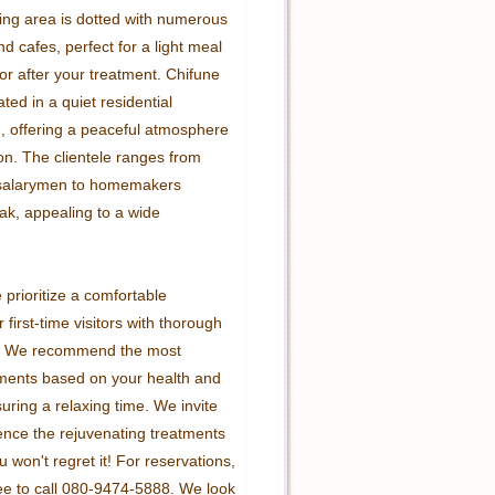
ng area is dotted with numerous 
d cafes, perfect for a light meal 
or after your treatment. Chifune 
ated in a quiet residential 
 offering a peaceful atmosphere 
on. The clientele ranges from 
salarymen to homemakers 
ak, appealing to a wide 
prioritize a comfortable 
 first-time visitors with thorough 
s. We recommend the most 
tments based on your health and 
ring a relaxing time. We invite 
ence the rejuvenating treatments 
won't regret it! For reservations, 
ree to call 080-9474-5888. We look 