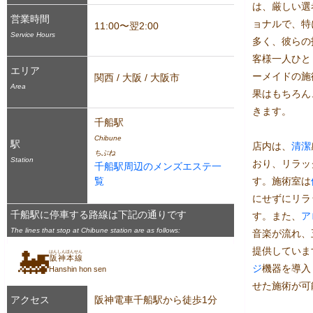
は、厳しい選
営業時間
ョナルで、特
11:00〜翌2:00
Service Hours
多く、彼らの
客様一人ひと
エリア
ーメイドの施
関西 / 大阪 / 大阪市
Area
果はもちろん
きます。

千船駅
Chibune
駅
店内は、
清潔
ちぶね
Station
おり、リラッ
千船駅周辺のメンズエステ一
覧
す。施術室は
にせずにリラ
千船駅に停車する路線は下記の通りです
す。また、
ア
The lines that stop at Chibune station are as follows:
音楽が流れ、
提供していま
🚂
はんしんほんせん
阪神本線
ジ
機器を導入
Hanshin hon sen
せた施術が可
アクセス
阪神電車千船駅から徒歩1分