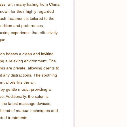
ess, with many hailing from China 
nown for their highly regarded 
ch treatment is tailored to the 
ondition and preferences, 
axing experience that effectively 
gue.

lon boasts a clean and inviting 
ting a relaxing environment. The 
s are private, allowing clients to 
t any distractions. The soothing 
ial oils fills the air, 
y gentle music, providing a 
. Additionally, the salon is 
 the latest massage devices, 
a blend of manual techniques and 
ted treatments.
