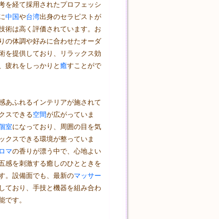
考を経て採用されたプロフェッシ
に
中国
や
台湾
出身のセラピストが
技術は高く評価されています。お
りの体調や好みに合わせたオーダ
術を提供しており、リラックス効
、疲れをしっかりと
癒
すことがで
感あふれるインテリアが施されて
クスできる
空間
が広がっていま
個室
になっており、周囲の目を気
ックスできる環境が整っていま
ロマ
の香りが漂う中で、心地よい
五感を刺激する癒しのひとときを
す。設備面でも、最新の
マッサー
しており、手技と機器を組み合わ
能です。
