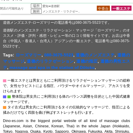
場所
愛知➠道徳駅
中香台
一般エステ
閉店の可能性あり
施術
メンズエステ・リラクゼー..
道徳メンズエステ-ローズマリーの電話番号は080-3675-5523です。
道徳駅のメンズエステ・リラクゼーション・マッサージ「ローズマリー」のオ
ススメ・評価・評判・感想・レビュー等の口コミ情報サイトです。お店は中香
台（中国人・香港人・台湾人）アジアンの一般エステ、電話番号は080-3675-
5523です。
Tags:
ローズマリー
,
080-3675-5523
,
道徳のメンズエステ
,
道徳の
マッサージ
,
道徳のリラクゼーション
,
道徳の指圧
,
道徳の男性エス
テ
,
massage and spa in the station of Dōtoku
,
▇
一般エステとは男女ともにご利用頂けるリラクゼーションマッサージの総称
で、女性セラピストによる指圧、パウダーやオイルマッサージ、アカスリを受
けられます。
▇
▇
整体院は男女共にご利用頂ける体のバランス調整を目的とした中国式健康
マッサージです。
▇
タイ古式は男女共にご利用頂けるタイの伝統的なマッサージで、指圧による
揉みだけでなく四肢を曲げ伸ばすストレッチも行います。
Dino-es.com is the biggest portal website of all kind of massage clubs
(Japanese, Asian, Chinese, Korean, Thai) in the whole Japan (Hokkaido,
Tokyo, Nagoya, Osaka, Kyoto, Sapporo, Okinawa, Fukuoka, Akita, Shinjuku,