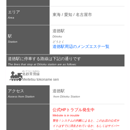
エリア
東海 / 愛知 / 名古屋市
Area
道徳駅
駅
Dōtoku
Station
どうとく
道徳駅周辺のメンズエステ一覧
道徳駅に停車する路線は下記の通りです
The lines that stop at Dōtoku station are as follows:
🚂
めいてつとこなめせん
名鉄常滑線
Meitetsu tokoname sen
アクセス
道徳駅
Access from Station
 from Dōtoku Station
公式HPトラブル発生中
Website is in trouble
警告！システムの判断によると、このお店の公式サ
イトはすでに消去されているか、もしくはサイバー