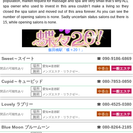
population, market request for massage and spa are very small that’s why ALL
spa owner who used to invest in this area couldn’t make a living so they
closed the spa salon and moved out of this area forever. As you can see the
number of opening salons is none. Sadly uncertain status salons out there is
15, while opening salons is none.
飯田橋駅「蝶々20！」
Sweet～スイート
☎
090-9186-6869
場所
愛知➠道徳駅
中香台
一般エステ
閉店の可能性あり
施術
メンズエステ・リラクゼー..
Cupid～キューピッド
☎
080-7853-0850
場所
愛知➠道徳駅
中香台
一般エステ
閉店の可能性あり
施術
メンズエステ・リラクゼー..
Lovely ラブリー
☎
080-4525-0380
場所
愛知➠道徳駅
中香台
一般エステ
閉店の可能性あり
施術
メンズエステ・リラクゼー..
Blue Moon ブルームーン
☎
080-8264-2185