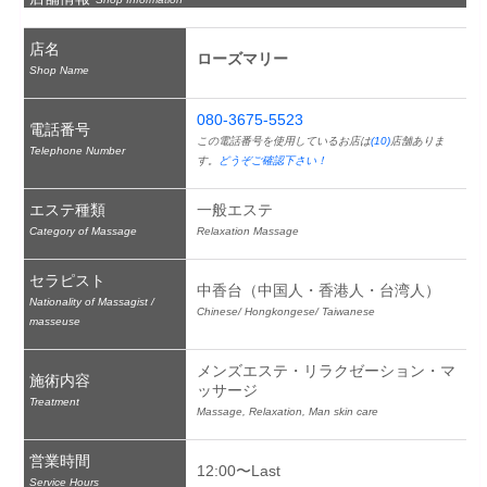
店名
ローズマリー
Shop Name
080-3675-5523
電話番号
この電話番号を使用しているお店は
(10)
店舗ありま
Telephone Number
す。
どうぞご確認下さい！
エステ種類
一般エステ
Category of Massage
Relaxation Massage
セラピスト
中香台（中国人・香港人・台湾人）
Nationality of Massagist /
Chinese/ Hongkongese/ Taiwanese
masseuse
メンズエステ・リラクゼーション・マ
施術内容
ッサージ
Treatment
Massage, Relaxation, Man skin care
営業時間
12:00〜Last
Service Hours