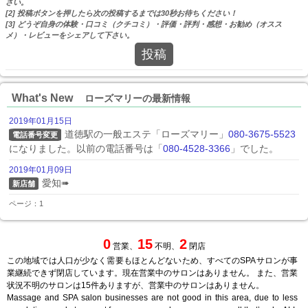
さい。
[2] 投稿ボタンを押したら次の投稿するまでは30秒お待ちください！
[3] どうぞ自身の体験・口コミ（クチコミ）・評価・評判・感想・お勧め（オスス
メ）・レビューをシェアして下さい。
投稿
What's New
ローズマリーの最新情報
2019年01月15日
道徳駅の一般エステ「ローズマリー」
080-3675-5523
電話番号変更
になりました。以前の電話番号は「
080-4528-3366
」でした。
2019年01月09日
愛知➠
新店舗
ページ：1
0
15
2
営業、
不明、
閉店
この地域では人口が少なく需要もほとんどないため、すべてのSPAサロンが事
業継続できず閉店しています。現在営業中のサロンはありません。 また、営業
状況不明のサロンは15件ありますが、営業中のサロンはありません。
Massage and SPA salon businesses are not good in this area, due to less