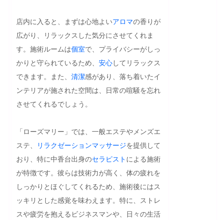
店内に入ると、まずは心地よい
アロマ
の香りが
広がり、リラックスした気分にさせてくれま
す。施術ルームは
個室
で、プライバシーがしっ
かりと守られているため、
安心
してリラックス
できます。また、
清潔
感があり、落ち着いたイ
ンテリアが施された空間は、日常の喧騒を忘れ
させてくれるでしょう。

「ローズマリー」では、一般エステやメンズエ
ステ、
リラクゼーション
マッサージ
を提供して
おり、特に中香台出身の
セラピスト
による施術
が特徴です。彼らは技術力が高く、体の疲れを
しっかりとほぐしてくれるため、施術後にはス
ッキリとした感覚を味わえます。特に、ストレ
スや疲労を抱えるビジネスマンや、日々の生活