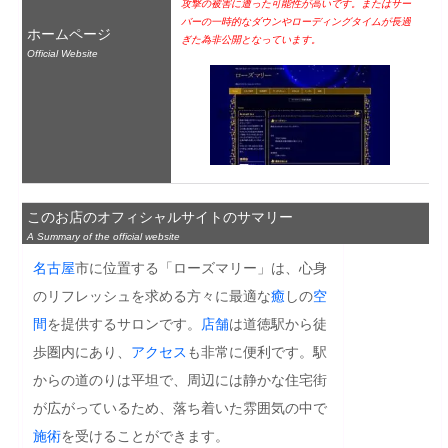
攻撃の被害に遭った可能性が高いです。またはサー
バーの一時的なダウンやローディングタイムが長過
ホームページ
ぎた為非公開となっています。
Official Website
このお店のオフィシャルサイトのサマリー
A Summary of the official website
名古屋
市に位置する「ローズマリー」は、心身
のリフレッシュを求める方々に最適な
癒
しの
空
間
を提供するサロンです。
店舗
は道徳駅から徒
歩圏内にあり、
アクセス
も非常に便利です。駅
からの道のりは平坦で、周辺には静かな住宅街
が広がっているため、落ち着いた雰囲気の中で
施術
を受けることができます。
