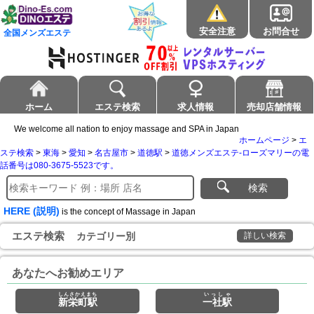
安全注意
お問合せ
全国メンズエステ
ホーム
エステ検索
求人情報
売却店舗情報
We welcome all nation to enjoy massage and SPA in Japan
ホームページ
>
エ
ステ検索
>
東海
>
愛知
>
名古屋市
>
道徳駅
>
道徳メンズエステ-ローズマリーの電
話番号は080-3675-5523です。
検索
HERE (説明)
is the concept of Massage in Japan
エステ検索
カテゴリー別
詳しい検索
あなたへお勧めエリア
しんさかえまち
いっしゃ
新栄町駅
一社駅