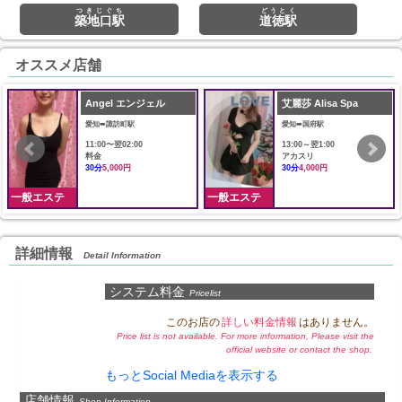
つきじぐち
どうとく
築地口駅
道徳駅
オススメ店舗
Angel エンジェル
艾麗莎 Alisa Spa
愛知➠諏訪町駅
愛知➠国府駅
11:00〜翌02:00
13:00～翌1:00
料金
アカスリ
30分
5,000円
30分
4,000円
一般エステ
一般エステ
詳細情報
Detail Information
システム料金
Pricelist
このお店の
詳しい料金情報
はありません。
Price list is not available. For more information, Please visit the
official website or contact the shop.
もっとSocial Mediaを表示する
店舗情報
Shop Information