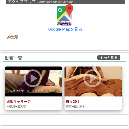
アクセスマップ
Route from Station nearby
Google Mapを見る
道徳駅
もっと見る
動画一覧
追浜マッサージ
蝶々20！
神奈川➠追浜駅
東京➠飯田橋駅