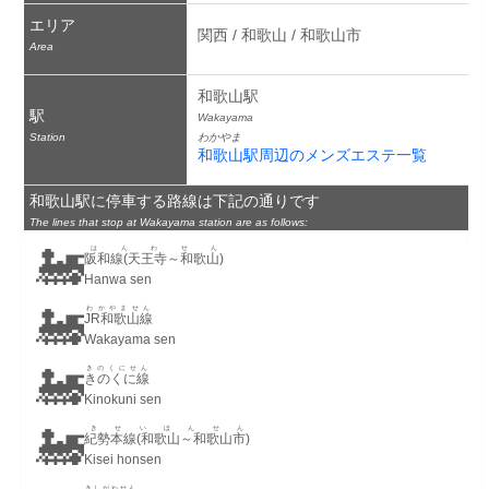
エリア
関西 / 和歌山 / 和歌山市
Area
和歌山駅
駅
Wakayama
Station
わかやま
和歌山駅周辺のメンズエステ一覧
和歌山駅に停車する路線は下記の通りです
The lines that stop at Wakayama station are as follows:
🚂
はんわせん
阪和線(天王寺～和歌山)
Hanwa sen
🚂
わかやません
JR和歌山線
Wakayama sen
🚂
きのくにせん
きのくに線
Kinokuni sen
🚂
きせいほんせん
紀勢本線(和歌山～和歌山市)
Kisei honsen
きしがわせん