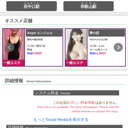
たなかぐち
わかやま
田中口駅
和歌山駅
オススメ店舗
Angel エンジェル
夢の恋
愛知➠諏訪町駅
埼玉➠みずほ台駅
11:00〜翌02:00
12:00～Last
料金
オール泡コース
30分
5,000円
90分
11,000円
一般エステ
一般エステ
詳細情報
Detail Information
システム料金
Pricelist
このお店の
詳しい料金情報
はありません。
Price list is not available. For more information, Please visit the
official website or contact the shop.
もっとSocial Mediaを表示する
店舗情報
Shop Information