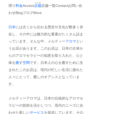
てんぽ
理
り
料金
Access
店舗
店舗一覧Contactお問い合
わせBlogブログMore

日本
には古くから伝わる歴史や文化が数多く存
在し、その中には魅力的な要素がたくさん詰ま
っています。そんな中、メルティー
アロマ
とい
うお店があります。このお店は、日本の古来か
らのアロマセラピーの知恵を取り入れた、心と
体を
癒
す
空間
です。日本人の心を癒すために生
まれたこのお店は、現代の忙しい生活に疲れた
人々にとって、癒しのオアシスとなっていま
す。

メルティーアロマは、日本の伝統的なアロマセ
ラピーの技術を活かしつつ、現代のニーズに合
わせた新しい
サービス
を提供しています。その