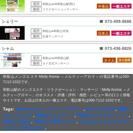
場所
和歌山➠JR和歌山駅西口
中香台
一般エステ
施術
リラクゼーションマッサー..
シェリー
☎
073-499-8686
場所
和歌山➠和歌山市発
日本人
一般エステ
施術
出張マッサージ
シャム
☎
073-436-8826
場所
和歌山➠JR和歌山駅
タイ人
タイ古式
施術
タイ古式マッサージ
和歌山メンズエステ-Melty Aroma ～メルティ―アロマ～の電話番号は090-
7112-1032です。
和歌山駅のメンズエステ・リラクゼーション・マッサージ「Melty Aroma ～メ
ルティ―アロマ～」のオススメ・評価・評判・感想・レビュー等の口コミ情報
サイトです。お店は日本人の一般エステ、電話番号は090-7112-1032です。
Tags:
Melty Aroma ～メルティ―アロマ～
,
090-7112-1032
,
和歌山
のメンズエステ
,
和歌山のマッサージ
,
和歌山のリラクゼーション
,
和歌山の指圧
,
和歌山の男性エステ
,
massage and spa in the
station of Wakayama
,