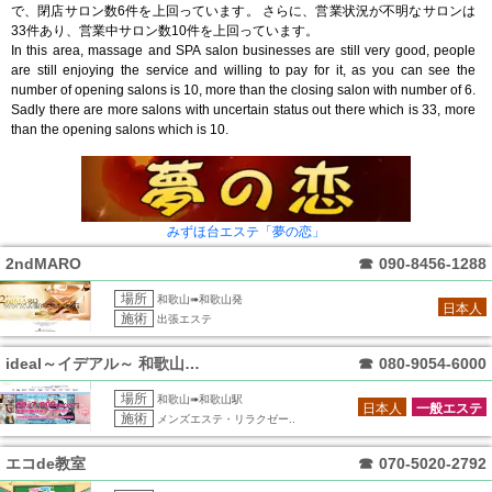
で、閉店サロン数6件を上回っています。 さらに、営業状況が不明なサロンは
33件あり、営業中サロン数10件を上回っています。
In this area, massage and SPA salon businesses are still very good, people
are still enjoying the service and willing to pay for it, as you can see the
number of opening salons is 10, more than the closing salon with number of 6.
Sadly there are more salons with uncertain status out there which is 33, more
than the opening salons which is 10.
みずほ台エステ「夢の恋」
2ndMARO
☎
090-8456-1288
場所
和歌山➠和歌山発
日本人
施術
出張エステ
ideal～イデアル～ 和歌山ルーム
☎
080-9054-6000
場所
和歌山➠和歌山駅
日本人
一般エステ
施術
メンズエステ・リラクゼー..
エコde教室
☎
070-5020-2792