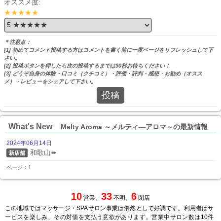
オススメ度:
★★★★★
＊注意点：
[1] 初めてコメント投稿する方はコメントを書く前に一度ページをリフレッシュして下
さい。
[2] 投稿ボタンを押したら次の投稿するまでは30秒お待ちください！
[3] どうぞ自身の体験・口コミ（クチコミ）・評価・評判・感想・お勧め（オスス
メ）・レビューをシェアして下さい。
投稿
What's New
Melty Aroma ～メルティ―アロマ～の最新情報
2024年06月14日
和歌山➠
新店舗
ページ：1
10
33
6
営業、
不明、
閉店
この地域ではマッサージ・SPAサロン事業は依然として好調です。利用者はサ
ービスを楽しみ、その対価を支払う意欲があります。営業中サロン数は10件