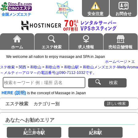
安全注意
お問合せ
全国メンズエステ
ホーム
エステ検索
求人情報
売却店舗情報
We welcome all nation to enjoy massage and SPA in Japan
ホームページ
>
エ
ステ検索
>
関西
>
和歌山
>
和歌山市
>
和歌山駅
>
和歌山メンズエステ-Melty Aroma
～メルティ―アロマ～の電話番号は090-7112-1032です。
検索
HERE (説明)
is the concept of Massage in Japan
エステ検索
カテゴリー別
詳しい検索
あなたへお勧めエリア
きみいでら
きわ
紀三井寺駅
紀和駅