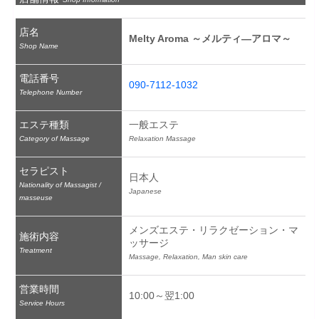
店名
Melty Aroma ～メルティ―アロマ～
Shop Name
電話番号
090-7112-1032
Telephone Number
エステ種類
一般エステ
Category of Massage
Relaxation Massage
セラピスト
日本人
Nationality of Massagist /
Japanese
masseuse
メンズエステ・リラクゼーション・マ
施術内容
ッサージ
Treatment
Massage, Relaxation, Man skin care
営業時間
10:00～翌1:00
Service Hours