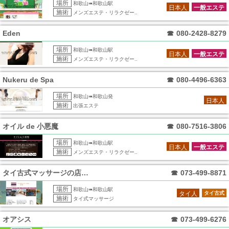
場所
和歌山➠和歌山駅
日本人
一般エステ
施術
メンズエステ・リラクゼー..
Eden
☎
080-2428-8279
場所
和歌山➠和歌山駅
日本人
一般エステ
施術
メンズエステ・リラクゼー..
Nukeru de Spa
☎
080-4496-6363
場所
和歌山➠和歌山発
日本人
施術
出張エステ
オイル de 小悪魔
☎
080-7516-3806
場所
和歌山➠和歌山駅
日本人
一般エステ
施術
メンズエステ・リラクゼー..
タイ古式マッサージの店サラ
☎
073-499-8871
場所
和歌山➠和歌山駅
タイ人
タイ古式
施術
タイ式マッサージ
オアシス
☎
073-499-6276