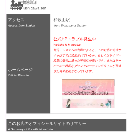
🚂
貴志川線
Kishigawa sen
アクセス
和歌山駅
Access from Station
 from Wakayama Station
公式HPトラブル発生中
Website is in trouble
警告！システムの判断によると、このお店の公式サ
イトはすでに消去されているか、もしくはサイバー
攻撃の被害に遭った可能性が高いです。またはサー
バーの一時的なダウンやローディングタイムが長過
ホームページ
ぎた為非公開となっています。
Official Website
このお店のオフィシャルサイトのサマリー
A Summary of the official website