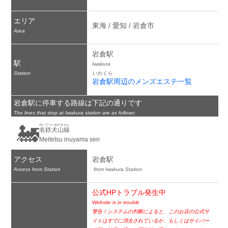
エリア
東海 / 愛知 / 岩倉市
Area
岩倉駅
駅
Iwakura
Station
いわくら
岩倉駅周辺のメンズエステ一覧
岩倉駅に停車する路線は下記の通りです
The lines that stop at Iwakura station are as follows:
🚂
めいてついぬやません
名鉄犬山線
Meitetsu inuyama sen
アクセス
岩倉駅
Access from Station
 from Iwakura Station
公式HPトラブル発生中
Website is in trouble
警告！システムの判断によると、このお店の公式サ
イトはすでに消去されているか、もしくはサイバー