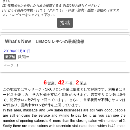
さい。
[2] 投稿ボタンを押したら次の投稿するまでは30秒お待ちください！
[3] どうぞ自身の体験・口コミ（クチコミ）・評価・評判・感想・お勧め（オスス
メ）・レビューをシェアして下さい。
投稿
What's New
LEMON レモンの最新情報
2019年02月01日
愛知➠
新店舗
ページ：1
6
42
2
営業、
不明、
閉店
この地域ではマッサージ・SPAサロン事業は依然として好調です。利用者はサ
ービスを楽しみ、その対価を支払う意欲があります。営業中サロン数は6件
で、閉店サロン数2件を上回っています。 さらに、営業状況が不明なサロンは
42件あり、営業中サロン数6件を上回っています。
In this area, massage and SPA salon businesses are still very good, people
are still enjoying the service and willing to pay for it, as you can see the
number of opening salons is 6, more than the closing salon with number of 2.
Sadly there are more salons with uncertain status out there which is 42, more