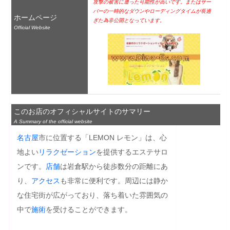
攻撃の被害に遭った可能性が高いです。またはサー
バーの一時的なダウンやローディングタイムが長過
ホームページ
ぎた為非公開となっています。
Official Website
このお店のオフィシャルサイトのサマリー
A Summary of the official website
名古屋
市に位置する「LEMON レモン」は、心
地よい
リラクゼーション
を提供するエステサロ
ンです。
店舗
は岩倉駅から徒歩数分の距離にあ
り、
アクセス
も非常に便利です。周辺には静か
な住宅街が広がっており、落ち着いた雰囲気の
中で
施術
を受けることができます。
