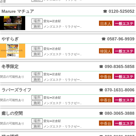
必要
Marure マチュア
☎
0120-525052
場所
愛知➠岩倉駅
日本人
一般エステ
施術
メンズエステ・リラクゼー..
やすらぎ
☎
0587-96-9939
場所
愛知➠岩倉駅
韓国人
一般エステ
施術
メンズエステ・リラクゼー..
冬季限定
☎
090-8365-5858
場所
愛知➠岩倉駅
中香台
一般エステ
閉店の可能性あり
施術
メンズエステ・リラクゼー..
ラバーズライフ
☎
070-1631-8006
場所
愛知➠岩倉駅
中香台
一般エステ
閉店の可能性あり
施術
メンズエステ・リラクゼー..
癒しの空間
☎
080-3065-3888
場所
愛知➠岩倉駅
中香台
一般エステ
閉店の可能性あり
施術
メンズエステ・リラクゼー..