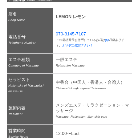
店名
LEMON レモン
Shop Name
070-3145-7107
電話番号
この電話番号を使用しているお店は
(6)
店舗ありま
Telephone Number
す。
どうぞご確認下さい！
エステ種類
一般エステ
Category of Massage
Relaxation Massage
セラピスト
中香台（中国人・香港人・台湾人）
Nationality of Massagist /
Chinese/ Hongkongese/ Taiwanese
masseuse
メンズエステ・リラクゼーション・マ
施術内容
ッサージ
Treatment
Massage, Relaxation, Man skin care
営業時間
12:00〜Last
Service Hours