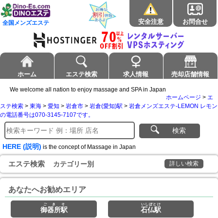
安全注意
お問合せ
全国メンズエステ
ホーム
エステ検索
求人情報
売却店舗情報
We welcome all nation to enjoy massage and SPA in Japan
ホームページ
>
エ
ステ検索
>
東海
>
愛知
>
岩倉市
>
岩倉(愛知)駅
>
岩倉メンズエステ-LEMON レモン
の電話番号は070-3145-7107です。
検索
HERE (説明)
is the concept of Massage in Japan
エステ検索
カテゴリー別
詳しい検索
あなたへお勧めエリア
ごきそ
いしぼとけ
御器所駅
石仏駅