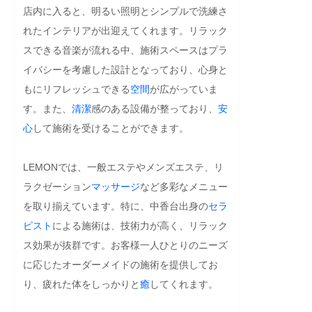
店内に入ると、明るい照明とシンプルで洗練さ
れたインテリアが出迎えてくれます。リラック
スできる音楽が流れる中、施術スペースはプラ
イバシーを考慮した設計となっており、心身と
もにリフレッシュできる
空間
が広がっていま
す。また、
清潔
感のある設備が整っており、
安
心
して施術を受けることができます。

LEMONでは、一般エステやメンズエステ、リ
ラクゼーション
マッサージ
など多彩なメニュー
を取り揃えています。特に、中香台出身の
セラ
ピスト
による施術は、技術力が高く、リラック
ス効果が抜群です。お客様一人ひとりのニーズ
に応じたオーダーメイドの施術を提供してお
り、疲れた体をしっかりと
癒
してくれます。
