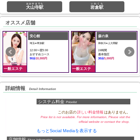
おおやまでら
いわくら
大山寺駅
岩倉駅
オススメ店舗
安心館
森の泉
埼玉➠草加駅
神奈川➠上大岡駅
12:00〜翌5:00
24時間
おすすめコース
基本指圧
90分
10,000円
30分
5,000円
一般エステ
一般エステ
詳細情報
Detail Information
システム料金
Pricelist
このお店の
詳しい料金情報
はありません。
Price list is not available. For more information, Please visit the
official website or contact the shop.
もっとSocial Mediaを表示する
店舗情報
Shop Information