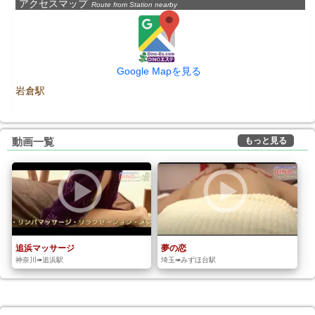
アクセスマップ
Route from Station nearby
Google Mapを見る
岩倉駅
もっと見る
動画一覧
追浜マッサージ
夢の恋
神奈川➠追浜駅
埼玉➠みずほ台駅