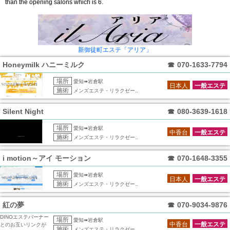
than the opening salons which is 6.
新御徒町エステ「アリア」
Honeymilk ハニーミルク
☎
070-1633-7794
場所
愛知➠岩倉駅
日本人
一般エステ
施術
メンズエステ・リラクゼー..
Silent Night
☎
080-3639-1618
場所
愛知➠岩倉駅
中香台
一般エステ
施術
メンズエステ・リラクゼー..
i motion～アイ モーション
☎
070-1648-3355
場所
愛知➠岩倉駅
日本人
一般エステ
施術
メンズエステ・リラクゼー..
紅の夢
☎
070-9034-9876
DINOエステバーナー
場所
愛知➠岩倉駅
中香台
一般エステ
とのお互いリンクが
施術
メンズエステ・リラクゼー..