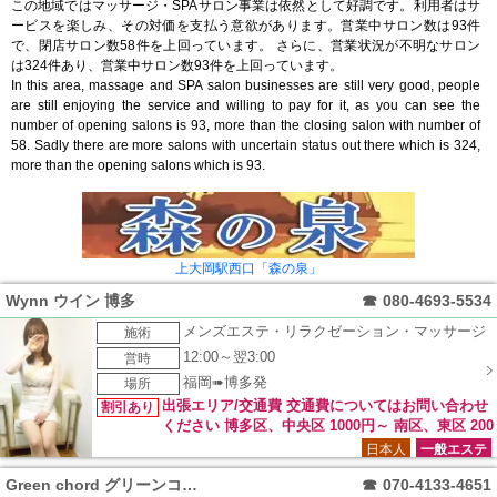
この地域ではマッサージ・SPAサロン事業は依然として好調です。利用者はサ
ービスを楽しみ、その対価を支払う意欲があります。営業中サロン数は93件
で、閉店サロン数58件を上回っています。 さらに、営業状況が不明なサロン
は324件あり、営業中サロン数93件を上回っています。
In this area, massage and SPA salon businesses are still very good, people
are still enjoying the service and willing to pay for it, as you can see the
number of opening salons is 93, more than the closing salon with number of
58. Sadly there are more salons with uncertain status out there which is 324,
more than the opening salons which is 93.
上大岡駅西口「森の泉」
Wynn ウイン 博多
☎
080-4693-5534
メンズエステ・リラクゼーション・マッサージ
施術
12:00～翌3:00
営時
福岡➠博多発
場所
出張エリア/交通費 交通費についてはお問い合わせ
割引あり
ください 博多区、中央区 1000円～ 南区、東区 200
0円～ 西区、早良区、城南区 3000円～ チェンジ 3000円 キャ
日本人
一般エステ
ンセル 3000円交通費
Green chord グリーンコード
☎
070-4133-4651