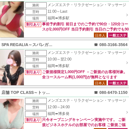
メンズエステ・リラクゼーション・マッサージ
施術
11:00～Last
営時
福岡➠博多駅
場所
事前予約割引 前日までのご予約で90分・120分コー
割引あり
スが2,000円OFF 当日予約割引 当日のご予約でも90
分・120分コースが1,000円OFF！！
日本人
一般エステ
SPA REGALIA～スパレガリア～
☎
080-3166-3564
メンズエステ・リラクゼーション・マッサージ
施術
10:00～翌2:00
営時
福岡➠博多駅
場所
ご新規様限定1,000円OFF －ご新規のお客様対象。
割引あり
全コースルーム料(1,000円)が無料となります
日本人
一般エステ
店舗 TOP CLASS～トップクラス～
☎
080-6470-1150
メンズエステ・リラクゼーション・マッサージ
施術
12:00～24:00
営時
福岡➠博多発
場所
只今オープニングキャンペーン実施中です。 ご新
割引あり
規ビジネスホテルのお部屋でのお客様 ご新規ご福