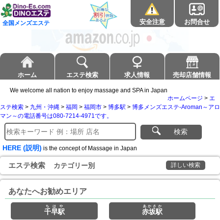
安全注意
お問合せ
全国メンズエステ
ホーム
エステ検索
求人情報
売却店舗情報
We welcome all nation to enjoy massage and SPA in Japan
ホームページ
>
エ
ステ検索
>
九州・沖縄
>
福岡
>
福岡市
>
博多駅
>
博多メンズエステ-Aroman～アロ
マン～の電話番号は080-7214-4971です。
検索
HERE (説明)
is the concept of Massage in Japan
エステ検索
カテゴリー別
詳しい検索
あなたへお勧めエリア
ちはや
あかさか
千早駅
赤坂駅