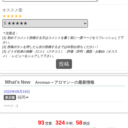
オススメ度:
★★★★★
＊注意点：
[1] 初めてコメント投稿する方はコメントを書く前に一度ページをリフレッシュして下
さい。
[2] 投稿ボタンを押したら次の投稿するまでは30秒お待ちください！
[3] どうぞ自身の体験・口コミ（クチコミ）・評価・評判・感想・お勧め（オスス
メ）・レビューをシェアして下さい。
投稿
What's New
Aroman～アロマン～の最新情報
2020年09月19日
福岡➠
新店舗
ページ：1
93
324
58
営業、
不明、
閉店