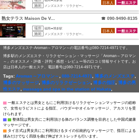
場所
福岡➠博多発
日本人
一般エステ
施術
メンズエステ・リラクゼー..
熟女テラス Maison De Voce
☎
090-9490-8135
場所
福岡➠博多駅
日本人
一般エステ
施術
メンズエステ・リラクゼー..
博多メンズエステ-Aroman～アロマン～の電話番号は080-7214-4971です。
博多駅のメンズエステ・リラクゼーション・マッサージ「Aroman～アロマン
～」のオススメ・評価・評判・感想・レビュー等の口コミ情報サイトです。お
店は日本人の一般エステ、電話番号は080-7214-4971です。
Tags:
Aroman～アロマン～
,
080-7214-4971
,
博多のメンズエステ
,
博多のマッサージ
,
博多のリラクゼーション
,
博多の指圧
,
博多の男
性エステ
,
massage and spa in the station of Hakata
,
▇
一般エステとは男女ともにご利用頂けるリラクゼーションマッサージの総称
で、女性セラピストによる指圧、パウダーやオイルマッサージ、アカスリを受
けられます。
▇
▇
整体院は男女共にご利用頂ける体のバランス調整を目的とした中国式健康
マッサージです。
▇
タイ古式は男女共にご利用頂けるタイの伝統的なマッサージで、指圧による
揉みだけでなく四肢を曲げ伸ばすストレッチも行います。