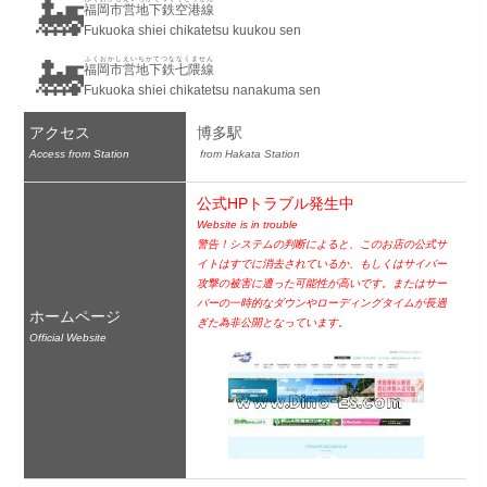
🚂
福岡市営地下鉄空港線
Fukuoka shiei chikatetsu kuukou sen
🚂
ふくおかしえいちかてつななくません
福岡市営地下鉄七隈線
Fukuoka shiei chikatetsu nanakuma sen
アクセス
博多駅
Access from Station
 from Hakata Station
公式HPトラブル発生中
Website is in trouble
警告！システムの判断によると、このお店の公式サ
イトはすでに消去されているか、もしくはサイバー
攻撃の被害に遭った可能性が高いです。またはサー
バーの一時的なダウンやローディングタイムが長過
ホームページ
ぎた為非公開となっています。
Official Website