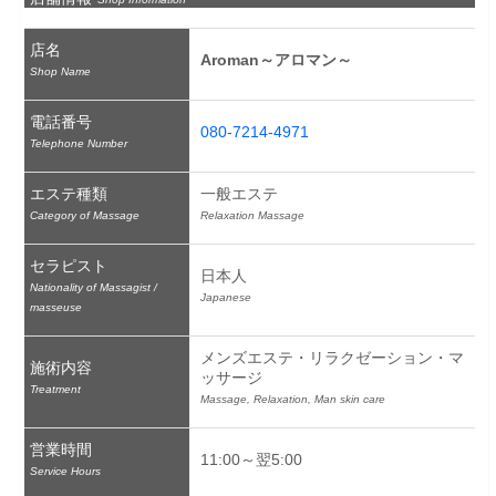
店名
Aroman～アロマン～
Shop Name
電話番号
080-7214-4971
Telephone Number
エステ種類
一般エステ
Category of Massage
Relaxation Massage
セラピスト
日本人
Nationality of Massagist /
Japanese
masseuse
メンズエステ・リラクゼーション・マ
施術内容
ッサージ
Treatment
Massage, Relaxation, Man skin care
営業時間
11:00～翌5:00
Service Hours