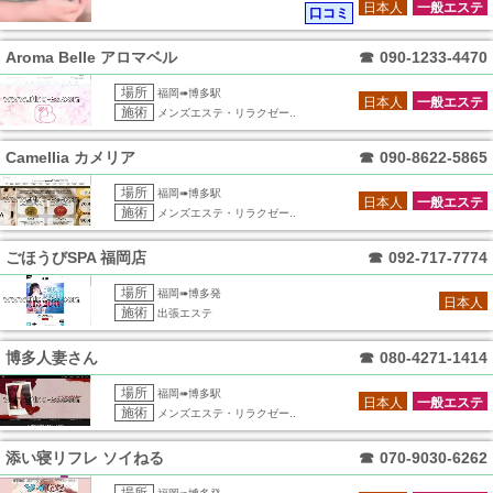
岡市内中心部のご自宅のお客様 リピートご利用の皆様 ※通常
日本人
一般エステ
口コミ
価格より5000円オフ！
Aroma Belle アロマベル
☎
090-1233-4470
場所
福岡➠博多駅
日本人
一般エステ
施術
メンズエステ・リラクゼー..
Camellia カメリア
☎
090-8622-5865
場所
福岡➠博多駅
日本人
一般エステ
施術
メンズエステ・リラクゼー..
ごほうびSPA 福岡店
☎
092-717-7774
場所
福岡➠博多発
日本人
施術
出張エステ
博多人妻さん
☎
080-4271-1414
場所
福岡➠博多駅
日本人
一般エステ
施術
メンズエステ・リラクゼー..
添い寝リフレ ソイねる
☎
070-9030-6262