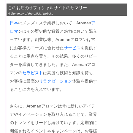
このお店のオフィシャルサイトのサマリー
A Summary of the official website
日本
のメンズエステ業界において、Aroman
ア
ロマ
ンはその歴史的な背景と魅力において際立
っています。創業以来、Aromanアロマンは常
にお客様のニーズに合わせた
サービス
を提供す
ることに重点を置き、その結果、多くのリピー
ターを獲得してきました。また、Aromanアロ
マンの
セラピスト
は高度な技術と知識を持ち、
お客様に最高の
リラクゼーション
体験を提供す
ることに力を入れています。

さらに、Aromanアロマンは常に新しいアイデ
アやイノベーションを取り入れることで、業界
のトレンドをリードし続けています。定期的に
開催されるイベントやキャンペーンは、お客様