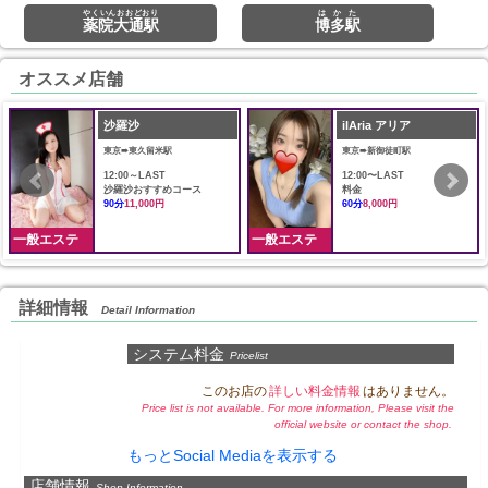
やくいんおおどおり
はかた
薬院大通駅
博多駅
オススメ店舗
沙羅沙
ilAria アリア
東京➠東久留米駅
東京➠新御徒町駅
12:00～LAST
12:00〜LAST
沙羅沙おすすめコース
料金
90分
11,000円
60分
8,000円
一般エステ
一般エステ
詳細情報
Detail Information
システム料金
Pricelist
このお店の
詳しい料金情報
はありません。
Price list is not available. For more information, Please visit the
official website or contact the shop.
もっとSocial Mediaを表示する
店舗情報
Shop Information