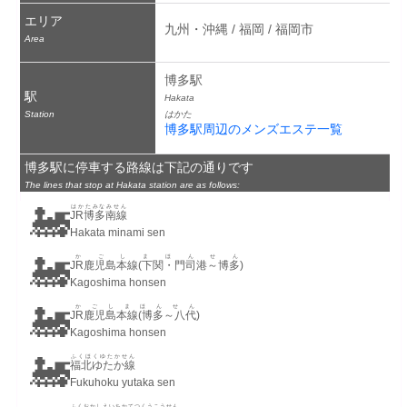
エリア
九州・沖縄 / 福岡 / 福岡市
Area
博多駅
駅
Hakata
Station
はかた
博多駅周辺のメンズエステ一覧
博多駅に停車する路線は下記の通りです
The lines that stop at Hakata station are as follows:
🚂
はかたみなみせん
JR博多南線
Hakata minami sen
🚂
かごしまほんせん
JR鹿児島本線(下関・門司港～博多)
Kagoshima honsen
🚂
かごしまほんせん
JR鹿児島本線(博多～八代)
Kagoshima honsen
🚂
ふくほくゆたかせん
福北ゆたか線
Fukuhoku yutaka sen
ふくおかしえいちかてつくうこうせん