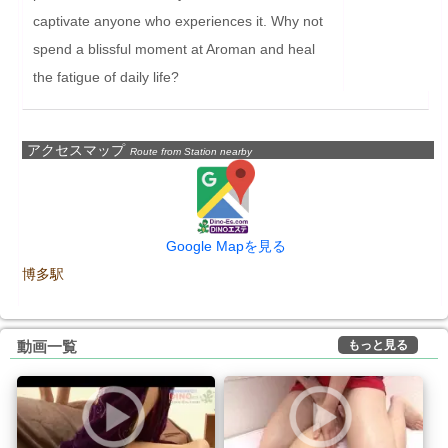
captivate anyone who experiences it. Why not 
spend a blissful moment at Aroman and heal 
the fatigue of daily life?
アクセスマップ
Route from Station nearby
Google Mapを見る
博多駅
もっと見る
動画一覧