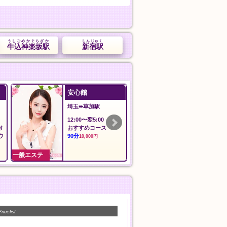
うしごめかぐらざか
しんじゅく
牛込神楽坂駅
新宿駅
安心館
沙羅沙
埼玉➠草加駅
東京➠東久留米
12:00〜翌5:00
12:00～LAST
オ
おすすめコース
沙羅沙おすすめ
ウ
90分
90分
10,000円
11,000円
一般エステ
一般エステ
ricelist