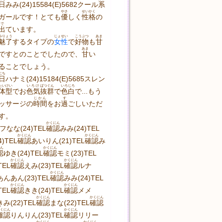
日
みみ(24)15584(E)5682クール
系
やさ
せいかく
ガールです！とても
優
しく
性格
の
で
出
ています。
みりょう
じょせい
こうぶつ
あま
魅了
するタイプの
女性
で
好物
も
甘
あま
ですとのことでしたので、
甘
い
ることでしょう。
にち
日
ハナミ(24)15184(E)5685スレン
たいけい
いろけ
ばつぐん
いろじろ
体型
でお
色気
抜群
で
色白
で...もう
じかん
す
ッサージの
時間
をお
過
ごしいただ
す。
かくにん
フなな(24)TEL
確認
みみ(24)TEL
かくにん
かくにん
)TEL
確認
あいりん(21)TEL
確認
み
ん
かくにん
認
ゆき(24)TEL
確認
モミ(23)TEL
かくにん
かくにん
TEL
確認
えみ(23)TEL
確認
ルナ
かくにん
あんあん(23)TEL
確認
みみ(24)TEL
かくにん
かくにん
TEL
確認
きき(24)TEL
確認
メメ
かくにん
かくにん
きみ(22)TEL
確認
まな(22)TEL
確認
くにん
かくにん
確認
りんりん(23)TEL
確認
リリー
かくにん
かくにん