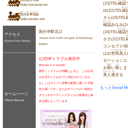
🚂
西武国分寺線
(23)TEL
確認
Seibu kokubunji sen
かくに
ゆ(22)TEL
確
🚂
せいぶたまこせん
西武多摩湖線
か
さら(24)TEL
Seibu tamako sen
かくにん
確認
みなみ(24
かくにん
国分寺駅北口
(24)TEL
確認
アクセス
か
 minute from north exit gate of Kokubunji 
ささ(22)TEL
Access from Station
Station
コンセプトNE
いろけ
びじん
はお
色気
美人
公式HPトラブル発生中
ゼーションエ
ねが
いた
Website is in trouble
お
願
い
致
しま
警告！システムの判断によると、このお店
びじん
す
美人
過
ぎる
の公式サイトはすでに消去されているか、
もしくはサイバー攻撃の被害に遭った可能
もっとSocial 
性が高いです。またはサーバーの一時的な
ホームページ
ダウンやローディングタイムが長過ぎた為
Official Website
非公開となっています。