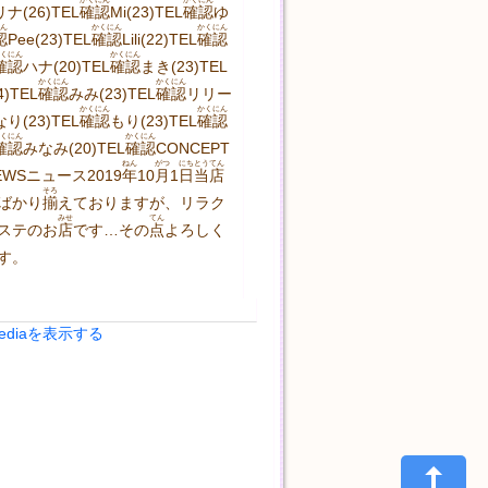
リナ(26)TEL
確認
Mi(23)TEL
確認
ゆ
ん
かくにん
かくにん
認
Pee(23)TEL
確認
Lili(22)TEL
確認
くにん
かくにん
確認
ハナ(20)TEL
確認
まき(23)TEL
かくにん
かくにん
)TEL
確認
みみ(23)TEL
確認
リリー
かくにん
かくにん
なり(23)TEL
確認
もり(23)TEL
確認
くにん
かくにん
確認
みなみ(20)TEL
確認
CONCEPT
ねん
がつ
にち
とうてん
WSニュース2019
年
10
月
1
日
当店
そろ
ばかり
揃
えておりますが、リラク
みせ
てん
ステのお
店
です…その
点
よろしく
す。
Mediaを表示する