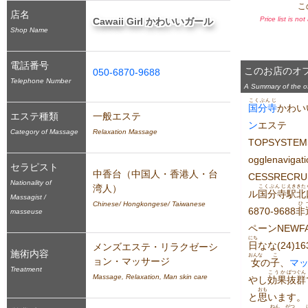
こ
店名
Price list is no
Cawaii Girl かわいいガール
Shop Name
電話番号
このお店のオ
050-6870-9688
Telephone Number
A Summary of the off
こくぶんじ
国分寺
かわい
エステ種類
一般エステ
ン
エステ
Category of Massage
Relaxation Massage
TOPSYSTEM
ogglenavig
セラピスト
中香台（中国人・香港人・台
CESSRECRU
Nationality of
湾人）
こくぶんじ
えき
きた
ル
国分寺
駅
北
Massagist /
Chinese/ Hongkongese/ Taiwanese
ひ
6870-9688
非
masseuse
ペーンNEWF
にち
日
なな(24)1
メンズエステ・リラクゼーシ
施術内容
おんな
こ
ョン・マッサージ
女
の
子
、
マ
Treatment
こうか
ばつぐん
Massage, Relaxation, Man skin care
やし
効果
抜群
おも
と
思
います。
ねん
がつ