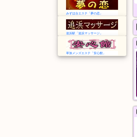
みずほ台エステ「夢の恋」
追浜駅「追浜マッサージ」
草加メンズエステ「安心館」
夢の恋
森の泉
埼玉➠みずほ台駅
神奈川➠上大岡駅
12:00～Last
24時間
オール泡コース
基本指圧
90分
30分
11,000円
5,000円
般エステ
一般エステ