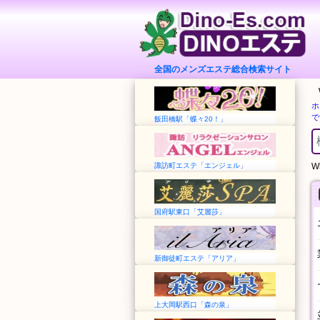
全国のメンズエステ総合検索サイト
ホ
で
飯田橋駅「蝶々20！」
諏訪町エステ「エンジェル」
Wh
国府駅東口「艾麗莎」
新御徒町エステ「アリア」
上大岡駅西口「森の泉」