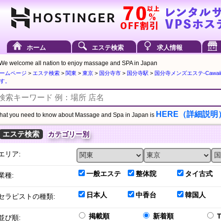
ホーム
エステ検索
求人情報
We welcome all nation to enjoy massage and SPA in Japan
ームページ
>
エステ検索
>
関東
>
東京
>
国分寺市
>
国分寺駅
>
国分寺メンズエステ-Cawaii 
す。
HERE（詳細説明
at you need to know about Massage and Spa in Japan is
エステ検索
カテゴリー別
エリア:
一般エステ
整体院
タイ古式
業種:
日本人
中香台
韓国人
セラピストの種類:
掲載順
新着順
並び順: