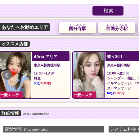
検索
こくぶんじ
にしこくぶんじ
あなたへお勧めエリア
国分寺駅
西国分寺駅
オススメ店舗
ilAria アリア
蝶々20！
東京➠新御徒町駅
東京➠飯田橋駅
12:00〜LAST
12:00〜翌3:00
料金
シャンプー、指圧、
60分
イルマッサージ、パ
8,000円
ダーマッサージ
60分
9,000円
一般エステ
一般エステ
詳細情報
Detail Information
店舗情報
システム料金
Shop Information
P