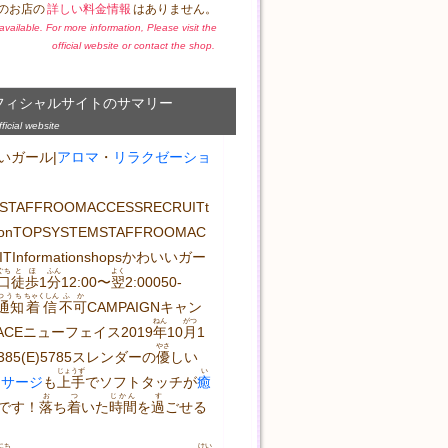
のお店の
詳しい料金情報
はありません。
t available. For more information, Please visit the
official website or contact the shop.
フィシャルサイトのサマリー
icial website
いガール|
アロマ
・
リラクゼーショ
STAFFROOMACCESSRECRUITt
ationTOPSYSTEMSTAFFROOMAC
ITInformationshopsかわいいガー
ぐち
とほ
ふん
よく
口
徒歩
1
分
12:00〜
翌
2:00050-
つうち
ちゃくしん
ふか
通知
着信
不可
CAMPAIGNキャン
ねん
がつ
ACEニューフェイス2019
年
10
月
1
やさ
6385(E)5785スレンダーの
優
しい
じょうず
い
ッサージ
も
上手
でソフトタッチが
癒
お
つ
じかん
す
です！
落
ち
着
いた
時間
を
過
ごせる
にち
けい