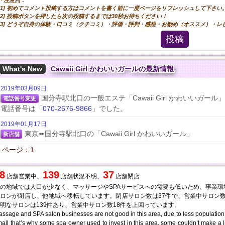
＊注意点：
[1] 初めてコメント投稿する方はコメントを書く前に一度ページをリフレッシュして下さい
[2] 投稿ボタンを押したら次の投稿するまでは30秒お待ちください！
[3] どうぞ自身の体験・口コミ（クチコミ）・評価・評判・感想・お勧め（オススメ）・
投稿
What's New
Cawaii Girl かわいいガールの最新情報
2019年03月09日
国分寺駅北口の一般エステ「Cawaii Girl かわいいガール」
電話番号変更
電話番号は「
070-2676-9866
」でした。
2019年01月17日
東京➠国分寺駅北口の「Cawaii Girl かわいいガール」
新店舗
ページ：1
8
139
37
店舗営業中、
店舗状況不明、
店舗閉店
の地域では人口が少なく、マッサージやSPAサービスへの需要も低いため、事業
ロンが閉店し、他地域へ移転しています。閉店サロン数は37件で、営業中サロン数
明なサロンは139件あり、営業中サロン数18件を上回っています。
ssage and SPA salon businesses are not good in this area, due to less population
all that’s why some spa owner used to invest in this area, some couldn’t make a 