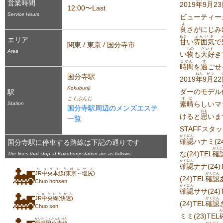
営業時間
2019
年
9
月
23
12:00〜Last
Service Hours
ビューティー
よ
良
さがにじみ
あま
ふんいき
エリア
甘
い
雰囲気
で
関東 / 東京 / 国分寺市
もの
だいす
Area
い
物
も
大好
き
じかん
す
時間
を
過
ごせ
ねん
がつ
国分寺駅
2019
年
9
月
22
Kokubunji
ダーのモデル
駅
こくぶんじ
すば
素晴
らしいマ
Station
国分寺駅周辺のメンズエステ
おも
けると
思
いま
一覧
STAFFスタッ
かくにん
確認
ハナミ(24
国分寺駅に停車する路線は下記の通りです
かくに
な(24)TEL
確
The lines that stop at Kokubunji station are as follows:
かくにん
確認
ナナ(24)
🚂
ちゅうおうほんせん
JR中央本線(東京～塩尻)
かくにん
(24)TEL
確認
Chuo honsen
かくにん
確認
ササ(24)
🚂
ちゅうおうせん
JR中央線(快速)
かくにん
(24)TEL
確認
Chuo sen
か
ミミ(23)TEL
せいぶこくぶんじせん
かくにん