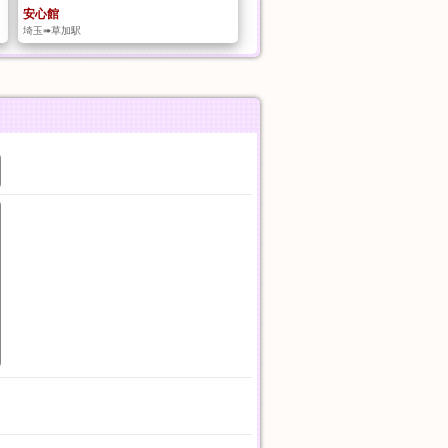
安心館
埼玉➠草加駅