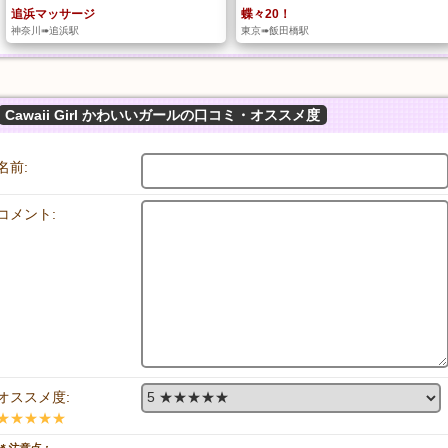
追浜マッサージ
蝶々20！
神奈川➠追浜駅
東京➠飯田橋駅
Cawaii Girl かわいいガールの口コミ・オススメ度
名前:
コメント:
オススメ度:
★★★★★