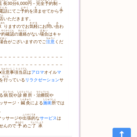
延長
30
分
6,000
円
－
完全
予約
制
－
でんわ
よやく
す
よ
電話
にてご
予約
を
済
ませてから
予
てん
店
いただきます。
たまわ
きがる
と
あ
承
りますのでお
気軽
にお
問
い
合
わ
よ
やく
かくにん
れんらく
ばあい
予
約
確認
の
連絡
がない
場合
はキャ
ばあい
ちゅうい
場合
がございますのでご
注意
くだ
－－－－－－－－－－－－－－－
－－－－－－－－－－－－－－－
ちゅうい
じこう
とうてん
︎
注意
事項
当店
は
アロマ
オイル
マ
おこな
を
行
っている
リラクゼーション
サ
びょういん
しんりょう
しょ
ちりょう
いん
る
病院
や
診療
所
・
治療
院
や
しんきゅう
しじゅつ
しょ
ッサージ・
鍼灸
による
施術
所
では
。
ふうぞく
てき
マッサージや
出張
的
な
サービス
は
あらかじ
りょうしょう
せんので
予
めご
了承