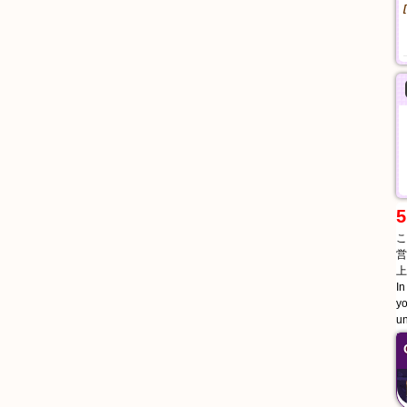
5
こ
営
上
In
yo
un