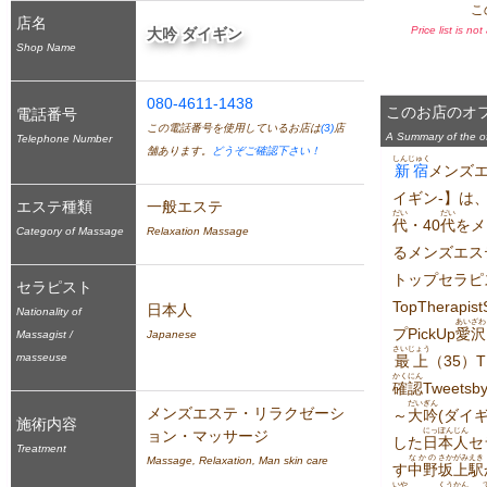
こ
店名
Price list is no
大吟 ダイギン
Shop Name
080-4611-1438
このお店のオ
電話番号
この電話番号を使用しているお店は
(3)
店
A Summary of the off
Telephone Number
舗あります。
どうぞご確認下さい！
しんじゅく
新宿
メンズ
イギン-】は
エステ種類
一般エステ
だい
だい
代
・40
代
をメ
Category of Massage
Relaxation Massage
るメンズエス
トップセラピ
セラピスト
TopTherapi
日本人
Nationality of
あいざわ
プPickUp
愛沢
Massagist /
Japanese
さいじょう
masseuse
最上
（35）T
かくにん
確認
Tweets
だい
ぎん
メンズエステ・リラクゼーシ
～
大
吟
(ダイ
施術内容
にっぽんじん
ョン・マッサージ
した
日本人
セ
Treatment
なかの
さかがみ
えき
Massage, Relaxation, Man skin care
す
中野
坂上
駅
いや
くうかん