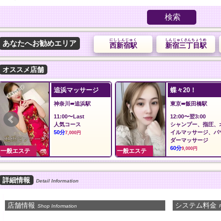
検索
にししんじゅく
しんじゅくさんちょうめ
あなたへお勧めエリア
西新宿駅
新宿三丁目駅
オススメ店舗
追浜マッサージ
蝶々20！
神奈川➠追浜駅
東京➠飯田橋駅
11:00〜Last
12:00〜翌3:00
人気コース
シャンプー、指圧、
50分
イルマッサージ、パ
7,000円
ダーマッサージ
60分
9,000円
一般エステ
一般エステ
詳細情報
Detail Information
店舗情報
システム料金
Shop Information
P