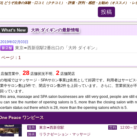
[3] どうぞ自身の体験・口コミ（クチコミ）・評価・評判・感想・お勧め（オススメ）・
投稿
What's New
大吟 ダイギンの最新情報
2019年02月03日
東京➠西新宿駅2番出口の「大吟 ダイギン」
新店舗
ページ：1
28
2
店舗営業中、
店舗状況不明、
店舗閉店
の地域ではマッサージ・SPAサロン事業は依然として好調です。利用者はサービ
業中サロン数は5件で、閉店サロン数2件を上回っています。 さらに、営業状況が不
回っています。
 this area, massage and SPA salon businesses are still very good, people are still en
u can see the number of opening salons is 5, more than the closing salon with 
certain status out there which is 28, more than the opening salons which is 5.
One Peace ワンピース
場所
東京➠西新宿駅
営時
12:00～翌
施術
リラクゼーション・マッサージ