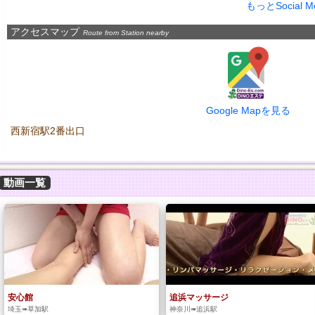
もっとSocial 
アクセスマップ
Route from Station nearby
Google Mapを見る
西新宿駅2番出口
動画一覧
安心館
追浜マッサージ
埼玉➠草加駅
神奈川➠追浜駅