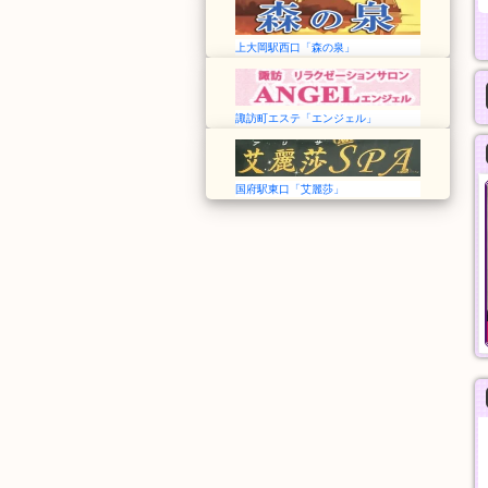
上大岡駅西口「森の泉」
諏訪町エステ「エンジェル」
国府駅東口「艾麗莎」
安心館
Angel エンジェル
埼玉➠草加駅
愛知➠諏訪町駅
12:00〜翌5:00
11:00〜翌02:00
おすすめコース
料金
90分
30分
10,000円
5,000円
般エステ
一般エステ