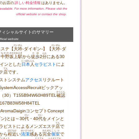
のお店の
詳しい料金情報
はありません。
t available. For more information, Please visit the
official website or contact the shop.
フィシャルサイトのサマリー
icial website
だい
ぎん
だい
ぎん
エステ【
大
吟
-ダイギン-】【
大
吟
-ダ
なかの
さかがみ
えき
とほ
ふん
、
中野
坂上
駅
から
徒歩
2
分
にある30
にっぽんじん
インとした
日本
人
セラピスト
によ
てん
テ
店
です。
ストシステム
アクセス
リクルート
stSystemAccessRecruitピックアッ
かくにん
（30）T155B94W60H89TEL
確認
167B83W58H84TEL
byAromaDaiginコンセプトConcept
だい
だい
ギン)とは～30
代
・40
代
をメインと
てん
ラピストによるメンズエステ
店
で
ほどちか
せいけつ
かん
かんぜん
こしつ
から
程近
い
清潔
感
ある
完全
個室
で
ていきょう
とうてん
ふうぞく
てん