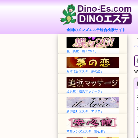
全国のメンズエステ総合検索サイト
ホ
飯田橋駅「蝶々20！」
みずほ台エステ「夢の恋」
Wh
追浜駅「追浜マッサージ」
新御徒町エステ「アリア」
草加メンズエステ「安心館」