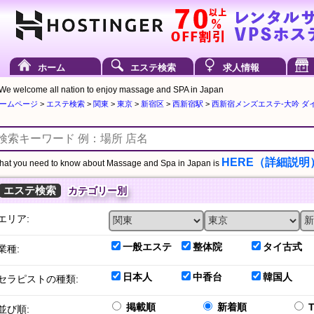
ホーム
エステ検索
求人情報
We welcome all nation to enjoy massage and SPA in Japan
ームページ
>
エステ検索
>
関東
>
東京
>
新宿区
>
西新宿駅
>
西新宿メンズエステ-大吟 ダイギ
HERE（詳細説明
at you need to know about Massage and Spa in Japan is
エステ検索
カテゴリー別
エリア:
一般エステ
整体院
タイ古式
業種:
日本人
中香台
韓国人
セラピストの種類:
掲載順
新着順
並び順: