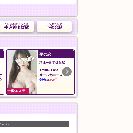
うしごめかぐらざか
しもおちあい
牛込神楽坂駅
下落合駅
夢の恋
ilAria アリア
埼玉➠みずほ台駅
東京➠新御徒町
12:00～Last
12:00〜LAST
オ
オール泡コース
料金
ウ
90分
60分
11,000円
8,000円
一般エステ
一般エステ
ricelist