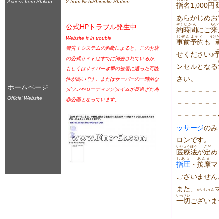
Access from Station
2 from NishiShinjuku Station
指名
1,000
円
あらかじめお
やく
じかん
らい
公式HPトラブル発生中
約
時間
にご
来
じぜん
よやく
うけ
Website is in trouble
事前
予約
も
警告！システムの判断によると、このお店
せください♪
の公式サイトはすでに消去されているか、
ンセルとなる
もしくはサイバー攻撃の被害に遭った可能
さい。
性が高いです。またはサーバーの一時的な
ホームページ
ダウンやローディングタイムが長過ぎた為
－－－－－－
Official Website
非公開となっています。
－－－－－－
－－－－－－♦
ッサージ
のみ
ロンです。
いりょう
ほう
さだ
医療
法
が
定
め
しあつ
あんま
指圧
・
按摩
マ
ございません
また、
かいしゅん
いっさい
一切
ございま