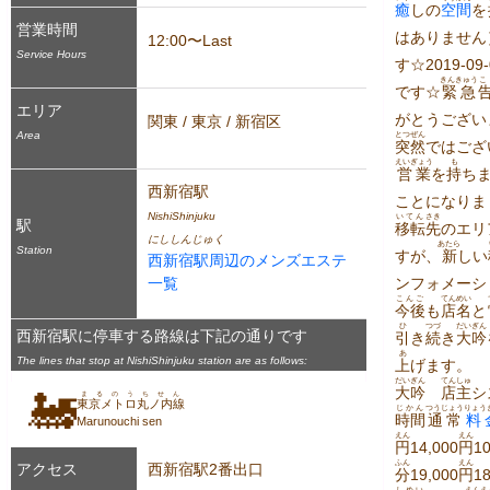
癒
しの
空間
を
営業時間
はありません
12:00〜Last
Service Hours
す☆2019-09-
きんきゅう
こ
です☆
緊急
エリア
がとうござい
関東 / 東京 / 新宿区
Area
とつぜん
突然
ではござ
えいぎょう
も
営業
を
持
ち
西新宿駅
ことになりま
NishiShinjuku
いてん
さき
駅
移転
先
のエリ
にししんじゅく
あたら
Station
すが、
新
しい
西新宿駅周辺のメンズエステ
一覧
ンフォメーシ
こんご
てんめい
今後
も
店名
と
ひ
つづ
だい
ぎん
西新宿駅に停車する路線は下記の通りです
引
き
続
き
大
吟
あ
The lines that stop at NishiShinjuku station are as follows:
上
げます。
だい
ぎん
てんしゅ
大
吟
店主
シ
🚂
まるのうちせん
東京メトロ丸ノ内線
じかん
つうじょう
りょう
時間
通常
料
Marunouchi sen
えん
えん
円
14,000
円
1
ふん
えん
アクセス
西新宿駅2番出口
分
19,000
円
18
しめい
えん
え