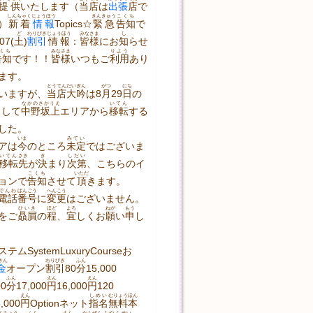
提供
いたします（
当店
は
出張
店
で
しんちゃく
じょうほう
きんきゅう
こくち
）
新着
情報
Topics☆
緊急
告知
で
ど
わりびき
じょうほう
みなさま
し
07
(土)
割引
情報
：
皆様
にお
知
らせ
くち
みなさま
りよう
告知
です！！
皆様
いつもご
利用
あり
ます。
とうてん
だい
ぎん
がつ
にち
いますが、
当店
大
吟
は8
月
29
日
の
なかのさかうえ
いてん
まして
中野坂上
エリアから
移転
する
した。
いま
みてい
アは
今
のところ
未定
ではございま
いてん
さき
き
しだい
移転
先
が
決
まり
次第
、こちらのイ
こくち
いただ
ョンで
告知
させて
頂
きます。
でんわ
ばんごう
へんこう
電話
番号
に
変更
はございません。
ひいき
ほど
よろ
ねが
もう
をご
贔屓
の
程
、
宜
しくお
願
い
申
し
ステムSystemLuxuryCourse​お
きん
わりびき
ふん
金
オープン
割引
80
分
15,000
ふん
えん
えん
00
分
17,000
円
16,000
円
120
えん
しめい
むりょう
ほん
,000
円
Optionネット
指名
無料
本
んちょう
ふん
えん
かんぜん
よやく
せい