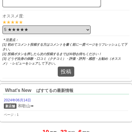
オススメ度:
★★★★★
＊注意点：
[1] 初めてコメント投稿する方はコメントを書く前に一度ページをリフレッシュして下
さい。
[2] 投稿ボタンを押したら次の投稿するまでは30秒お待ちください！
[3] どうぞ自身の体験・口コミ（クチコミ）・評価・評判・感想・お勧め（オスス
メ）・レビューをシェアして下さい。
投稿
What's New
ぱすてるの最新情報
2024年06月14日
和歌山➠
新店舗
ページ：1