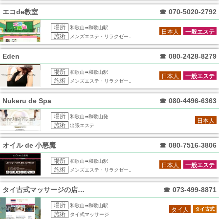
エコde教室
☎
070-5020-2792
場所
和歌山➠和歌山駅
日本人
一般エステ
施術
メンズエステ・リラクゼー..
Eden
☎
080-2428-8279
場所
和歌山➠和歌山駅
日本人
一般エステ
施術
メンズエステ・リラクゼー..
Nukeru de Spa
☎
080-4496-6363
場所
和歌山➠和歌山発
日本人
施術
出張エステ
オイル de 小悪魔
☎
080-7516-3806
場所
和歌山➠和歌山駅
日本人
一般エステ
施術
メンズエステ・リラクゼー..
タイ古式マッサージの店サラ
☎
073-499-8871
場所
和歌山➠和歌山駅
タイ人
タイ古式
施術
タイ式マッサージ