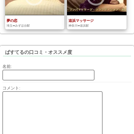
夢の恋
追浜マッサージ
埼玉➠みずほ台駅
神奈川➠追浜駅
ぱすてるの口コミ・オススメ度
名前:
コメント: