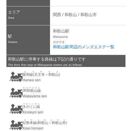
エリア
関西 / 和歌山 / 和歌山市
Area
和歌山駅
駅
Wakayama
Station
わかやま
和歌山駅周辺のメンズエステ一覧
和歌山駅に停車する路線は下記の通りです
The lines that stop at Wakayama station are as follows:
🚂
はんわせん
阪和線(天王寺～和歌山)
Hanwa sen
🚂
わかやません
JR和歌山線
Wakayama sen
🚂
きのくにせん
きのくに線
Kinokuni sen
🚂
きせいほんせん
紀勢本線(和歌山～和歌山市)
Kisei honsen