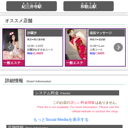
きみいでら
わかやま
紀三井寺駅
和歌山駅
オススメ店舗
沙羅沙
追浜マッサージ
東京➠東久留米駅
神奈川➠追浜駅
12:00～LAST
11:00〜Last
沙羅沙おすすめコース
人気コース
90分
11,000円
50分
7,000円
一般エステ
一般エステ
詳細情報
Detail Information
システム料金
Pricelist
このお店の
詳しい料金情報
はありません。
Price list is not available. For more information, Please visit the
official website or contact the shop.
もっとSocial Mediaを表示する
店舗情報
Shop Information