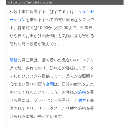
A Summary of the official website
和歌山市に位置する「ぱすてる」は、
リラクゼ
ーション
を求めるすべての方に最適なサロンで
す。営業時間は10:00から翌2:00まで、仕事帰
りや夜のお出かけの合間にも気軽に立ち寄れる
便利な時間設定が魅力です。

店舗
の雰囲気は、落ち着いた色合いのインテリ
アで統一されており、訪れるお客様にリラック
スしたひとときを提供します。柔らかな照明と
心地よい香りが漂う
空間
は、日常の疲れを忘れ
させてくれることでしょう。お客様が
施術
を受
ける際には、プライバシーを重視した
個室
も完
備されており、リラックスした状態で施術を受
けられる環境が整っています。
