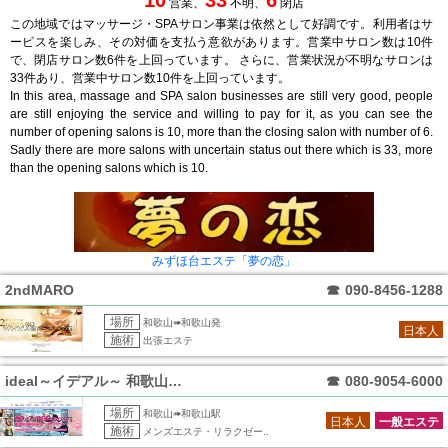
10
33
6
営業、
不明、
閉店
この地域ではマッサージ・SPAサロン事業は依然として好調です。利用者はサ
ービスを楽しみ、その対価を支払う意欲があります。営業中サロン数は10件
で、閉店サロン数6件を上回っています。 さらに、営業状況が不明なサロンは
33件あり、営業中サロン数10件を上回っています。
In this area, massage and SPA salon businesses are still very good, people
are still enjoying the service and willing to pay for it, as you can see the
number of opening salons is 10, more than the closing salon with number of 6.
Sadly there are more salons with uncertain status out there which is 33, more
than the opening salons which is 10.
みずほ台エステ「夢の恋」
2ndMARO
☎
090-8456-1288
場所
和歌山➠和歌山発
日本人
施術
出張エステ
ideal～イデアル～ 和歌山ルーム
☎
080-9054-6000
場所
和歌山➠和歌山駅
日本人
一般エステ
施術
メンズエステ・リラクゼー..