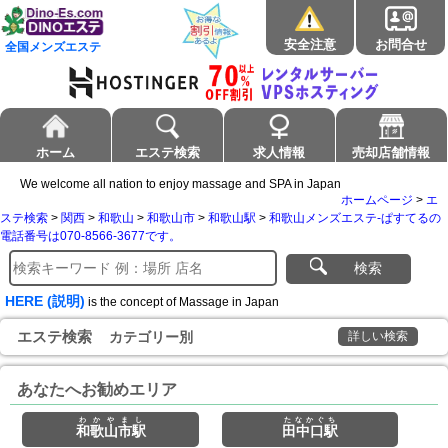
安全注意
お問合せ
全国メンズエステ
ホーム
エステ検索
求人情報
売却店舗情報
We welcome all nation to enjoy massage and SPA in Japan
ホームページ
>
エ
ステ検索
>
関西
>
和歌山
>
和歌山市
>
和歌山駅
>
和歌山メンズエステ-ぱすてるの
電話番号は070-8566-3677です。
検索
HERE (説明)
is the concept of Massage in Japan
エステ検索
カテゴリー別
詳しい検索
あなたへお勧めエリア
わかやまし
たなかぐち
和歌山市駅
田中口駅