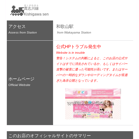
🚂
きしがわせん
貴志川線
Kishigawa sen
アクセス
和歌山駅
Access from Station
 from Wakayama Station
公式HPトラブル発生中
Website is in trouble
警告！システムの判断によると、このお店の公式サ
イトはすでに消去されているか、もしくはサイバー
攻撃の被害に遭った可能性が高いです。またはサー
バーの一時的なダウンやローディングタイムが長過
ホームページ
ぎた為非公開となっています。
Official Website
このお店のオフィシャルサイトのサマリー