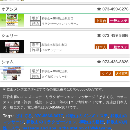
オアシス
☎
073-499-6276
場所
和歌山➠JR和歌山駅西口
中香台
一般エステ
施術
リラクゼーションマッサー..
シェリー
☎
073-499-8686
場所
和歌山➠和歌山市発
日本人
一般エステ
施術
出張マッサージ
シャム
☎
073-436-8826
場所
和歌山➠JR和歌山駅
タイ人
タイ古式
施術
タイ古式マッサージ
和歌山メンズエステ-ぱすてるの電話番号は070-8566-3677です。
和歌山駅のメンズエステ・リラクゼーション・マッサージ「ぱすてる」のオス
スメ・評価・評判・感想・レビュー等の口コミ情報サイトです。お店は日本人
の一般エステ、電話番号は070-8566-3677です。
Tags:
ぱすてる
,
070-8566-3677
,
和歌山のメンズエステ
,
和歌山の
マッサージ
,
和歌山のリラクゼーション
,
和歌山の指圧
,
和歌山の男
性エステ
,
massage and spa in the station of Wakayama
,