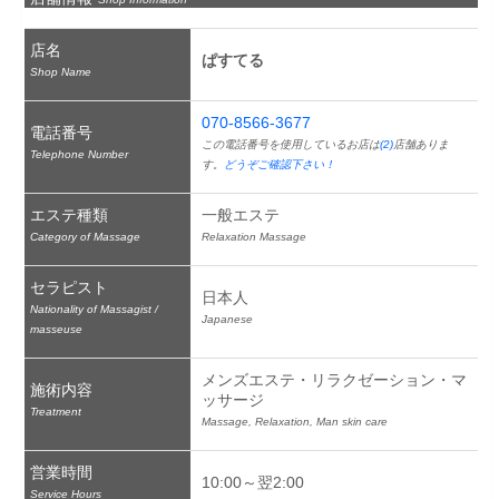
店名
ぱすてる
Shop Name
070-8566-3677
電話番号
この電話番号を使用しているお店は
(2)
店舗ありま
Telephone Number
す。
どうぞご確認下さい！
エステ種類
一般エステ
Category of Massage
Relaxation Massage
セラピスト
日本人
Nationality of Massagist /
Japanese
masseuse
メンズエステ・リラクゼーション・マ
施術内容
ッサージ
Treatment
Massage, Relaxation, Man skin care
営業時間
10:00～翌2:00
Service Hours