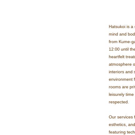
Hatsukoi is a 
mind and body
from Kume-gaw
12:00 until th
heartfelt tre
atmosphere of
interiors and s
environment fo
rooms are priv
leisurely time
respected.

Our services 
esthetics, and
featuring tec