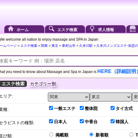
ホーム
エステ検索
求人情報
We welcome all nation to enjoy massage and SPA in Japan
ームページ
>
エステ検索
>
関東
>
東京
>
東村山市
>
久米川駅
>
久米川メンズエステ-初恋の電話
HERE（詳細説明
at you need to know about Massage and Spa in Japan is
エステ検索
カテゴリー別
エリア:
一般エステ
整体院
タイ古式
業種:
日本人
中香台
韓国人
セラピストの種類:
掲載順
新着順
並び順: