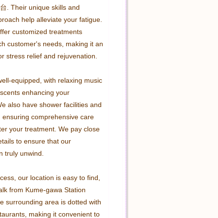
. Their unique skills and 
roach help alleviate your fatigue. 
offer customized treatments 
ach customer's needs, making it an 
or stress relief and rejuvenation.

ell-equipped, with relaxing music 
scents enhancing your 
e also have shower facilities and 
, ensuring comprehensive care 
ter your treatment. We pay close 
etails to ensure that our 
 truly unwind.

cess, our location is easy to find, 
walk from Kume-gawa Station 
e surrounding area is dotted with 
aurants, making it convenient to 