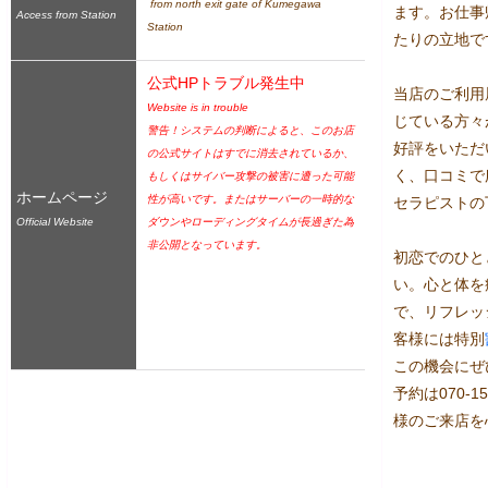
 from north exit gate of Kumegawa 
ます。お仕事
Access from Station
Station
たりの立地で
公式HPトラブル発生中
当店のご利用
Website is in trouble
じている方々
警告！システムの判断によると、このお店
好評をいただ
の公式サイトはすでに消去されているか、
く、口コミで
もしくはサイバー攻撃の被害に遭った可能
ホームページ
性が高いです。またはサーバーの一時的な
セラピストの
Official Website
ダウンやローディングタイムが長過ぎた為
非公開となっています。
初恋でのひと
い。心と体を
で、リフレッ
客様には特別
この機会にぜ
予約は070-
様のご来店を