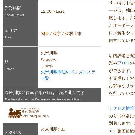
り、特に中香
営業時間
ージは、独自
12:00〜Last
Service Hours
癒します。お
たオーダーメ
エリア
レス解消やリ
関東 / 東京 / 東村山市
Area
用意していま
久米川駅
店内設備も充
Kumegawa
駅
楽や
アロマ
の
くめがわ
Station
ができます。
久米川駅周辺のメンズエステ
一覧
も完備してお
お客様がリラ
久米川駅に停車する路線は下記の通りです
を行っていま
The lines that stop at Kumegawa station are as follows:
アクセス
情報
🚂
せいぶしんじゅくせん
西武新宿線
のりは非常に
Seibu shinjuku sen
到着します。
久米川駅北口
く、施術前後
アクセス