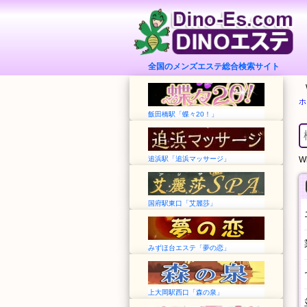
全国のメンズエステ総合検索サイト
ホ
飯田橋駅「蝶々20！」
追浜駅「追浜マッサージ」
Wh
国府駅東口「艾麗莎」
みずほ台エステ「夢の恋」
上大岡駅西口「森の泉」