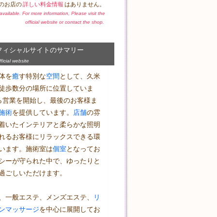
のお店の
詳しい料金情報
はありません。
t available. For more information, Please visit the
official website or contact the shop.
フィシャルサイトのサマリー
icial website
体を
癒
す特別な
空間
として、久米
徒歩数分の場所に位置していま
0から営業を開始し、最後のお客様ま
施術
を提供しています。
店舗
の雰
着いたインテリアと柔らかな照明
れるお客様にリラックスできる環
います。施術室は
個室
となってお
シーが守られた中で、ゆったりと
過ごしいただけます。

、一般エステ、メンズエステ、
リ
ン
マッサージ
を中心に展開してお