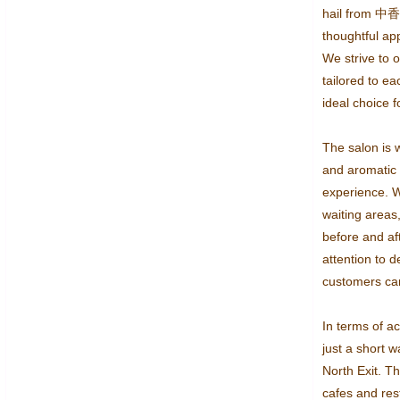
hail from 中香台
thoughtful app
We strive to 
tailored to e
ideal choice f
The salon is w
and aromatic 
experience. W
waiting areas
before and af
attention to d
customers can
In terms of ac
just a short 
North Exit. Th
cafes and rest