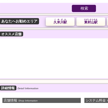
検索
くめがわ
ひがしむらやま
あなたへお勧めエリア
久米川駅
東村山駅
オススメ店舗
詳細情報
Detail Information
店舗情報
システム料金
Shop Information
P