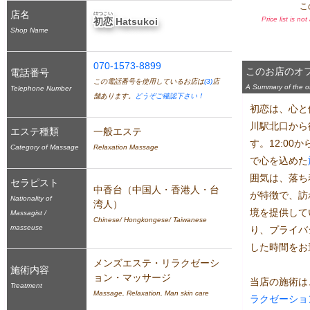
こ
店名
はつこい
Price list is no
初恋
 Hatsukoi
Shop Name
070-1573-8899
このお店のオ
電話番号
この電話番号を使用しているお店は
(3)
店
A Summary of the off
Telephone Number
舗あります。
どうぞご確認下さい！
初恋は、心と
川駅北口から
エステ種類
一般エステ
す。12:0
Category of Massage
Relaxation Massage
で心を込めた
囲気は、落ち
セラピスト
中香台（中国人・香港人・台
が特徴で、訪
Nationality of
湾人）
境を提供して
Massagist /
Chinese/ Hongkongese/ Taiwanese
masseuse
り、プライバ
した時間をお
メンズエステ・リラクゼーシ
施術内容
ョン・マッサージ
当店の施術は
Treatment
Massage, Relaxation, Man skin care
ラクゼーショ