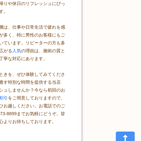
帰りや休日のリフレッシュにぴっ
す。

層は、仕事や日常生活で疲れを感
が多く、特に男性のお客様にもご
いています。リピーターの方も多
広がる
人気
の理由は、施術の質と
丁寧な対応にあります。

ときを、ぜひ体験してみてくださ
癒す特別な時間を提供する当店
シュしませんか？今なら初回のお
割引
をご用意しておりますので、
ひお越しください。お電話でのご
1573-8899までお気軽にどうぞ。皆
心よりお待ちしております。
