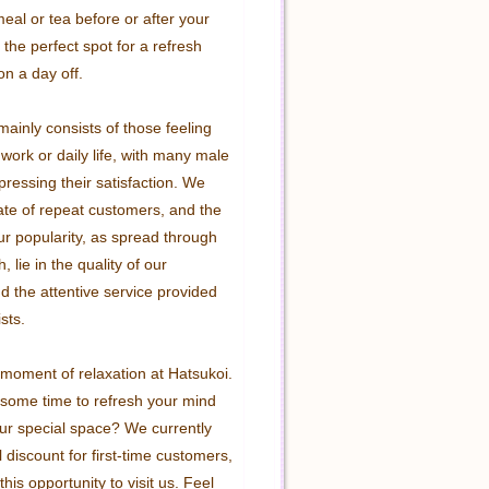
meal or tea before or after your 
 the perfect spot for a refresh 
on a day off.

mainly consists of those feeling 
work or daily life, with many male 
ressing their satisfaction. We 
ate of repeat customers, and the 
ur popularity, as spread through 
 lie in the quality of our 
d the attentive service provided 
ts.

moment of relaxation at Hatsukoi. 
some time to refresh your mind 
ur special space? We currently 
l discount for first-time customers, 
his opportunity to visit us. Feel 