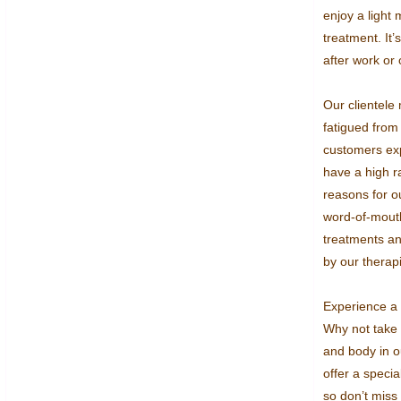
enjoy a light 
treatment. It’s
after work or 
Our clientele 
fatigued from 
customers exp
have a high r
reasons for o
word-of-mouth,
treatments an
by our therapis
Experience a 
Why not take 
and body in o
offer a specia
so don’t miss t