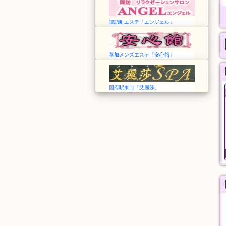
諏訪町エステ「エンジェル」
草加メンズエステ「安心館」
国府駅東口「艾麗莎」
蝶々20！
沙羅沙
東京➠飯田橋駅
東京➠東久留米駅
12:00〜翌3:00
12:00～LAST
シャンプー、指圧、オ
沙羅沙おすすめコース
イルマッサージ、パウ
90分
11,000円
ダーマッサージ
60分
9,000円
般エステ
一般エステ