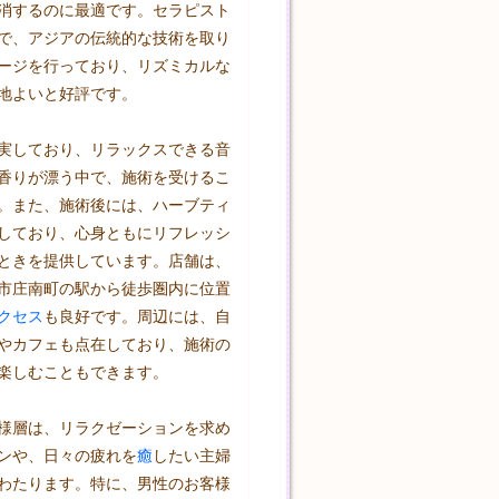
消するのに最適です。セラピスト
で、アジアの伝統的な技術を取り
ージを行っており、リズミカルな
地よいと好評です。

実しており、リラックスできる音
香りが漂う中で、施術を受けるこ
。また、施術後には、ハーブティ
しており、心身ともにリフレッシ
ときを提供しています。店舗は、
市庄南町の駅から徒歩圏内に位置
クセス
も良好です。周辺には、自
やカフェも点在しており、施術の
楽しむこともできます。

様層は、リラクゼーションを求め
ンや、日々の疲れを
癒
したい主婦
わたります。特に、男性のお客様