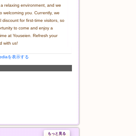
 a relaxing environment, and we 
to welcoming you. Currently, we 
discount for first-time visitors, so 
rtunity to come and enjoy a 
time at Youseien. Refresh your 
 with us!
Mediaを表示する
もっと見る