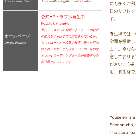
Access from Station
 from south exit gate of Imba Station
にも多くご利
日のリフレッ
公式HPトラブル発生中
す。

Website is in trouble
警告！システムの判断によると、このお店
養生縁では、
ホームページ
の公式サイトはすでに消去されているか、
空間を提供し
Official Website
もしくはサイバー攻撃の被害に遭った可能
ます。今なら
性が高いです。またはサーバーの一時的な
ダウンやローディングタイムが長過ぎた為
意しておりま
非公開となっています。
ださい。心身
を、養生縁で
Youseien is a 
Shonan-cho, O
The store fea