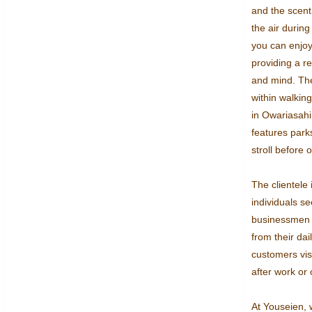
and the scent
the air during
you can enjoy
providing a r
and mind. The 
within walking
in Owariasahi
features parks
stroll before o
The clientele 
individuals se
businessmen t
from their dai
customers visi
after work or
At Youseien, 