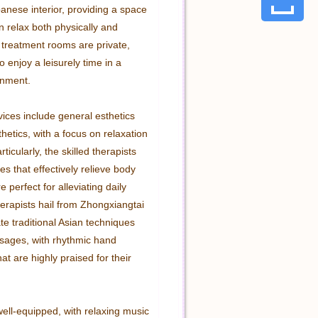
nese interior, providing a space 
 relax both physically and 
 treatment rooms are private, 
o enjoy a leisurely time in a 
nment.

ices include general esthetics 
etics, with a focus on relaxation 
icularly, the skilled therapists 
es that effectively relieve body 
 perfect for alleviating daily 
erapists hail from Zhongxiangtai 
e traditional Asian techniques 
ssages, with rhythmic hand 
 are highly praised for their 
ell-equipped, with relaxing music 