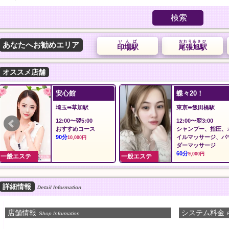
検索
いんば
おわりあさひ
あなたへお勧めエリア
印場駅
尾張旭駅
オススメ店舗
夢の恋
ilAria アリア
埼玉➠みずほ台駅
東京➠新御徒町駅
12:00～Last
12:00〜LAST
オール泡コース
料金
90分
60分
11,000円
8,000円
一般エステ
一般エステ
詳細情報
Detail Information
店舗情報
システム料金
Shop Information
P