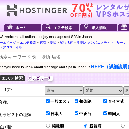
ホーム
エステ検索
求人情報
We welcome all nation to enjoy massage and SPA in Japan
ームページ
>
エステ検索
>
東海
>
愛知
>
尾張旭市
>
印場駅 メンズエステ・マッサージ
・アロマオイル
HERE（詳細説明
at you need to know about Massage and Spa in Japan is
エステ検索
カテゴリー別
エリア:
一般エステ
整体院
タイ古式
業種:
日本人
中香台
韓国人
セラピストの種類:
掲載順
新着順
並び順: