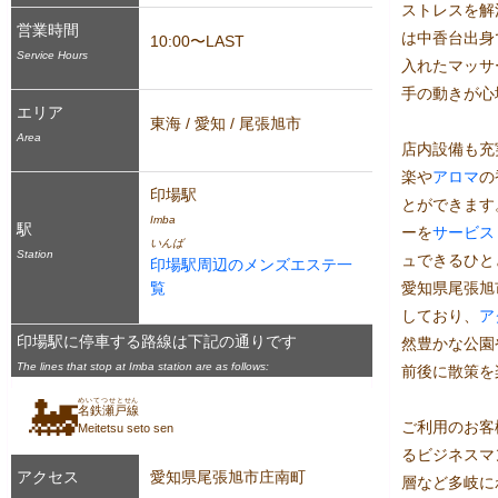
ストレスを解
営業時間
は中香台出身
10:00〜LAST
Service Hours
入れたマッサ
手の動きが心
エリア
東海 / 愛知 / 尾張旭市
Area
店内設備も充
楽や
アロマ
の
印場駅
とができます
Imba
駅
ーを
サービス
いんば
Station
ュできるひと
印場駅周辺のメンズエステ一
覧
愛知県尾張旭
しており、
ア
印場駅に停車する路線は下記の通りです
然豊かな公園
The lines that stop at Imba station are as follows:
前後に散策を
🚂
めいてつせとせん
名鉄瀬戸線
ご利用のお客
Meitetsu seto sen
るビジネスマ
アクセス
愛知県尾張旭市庄南町
層など多岐に