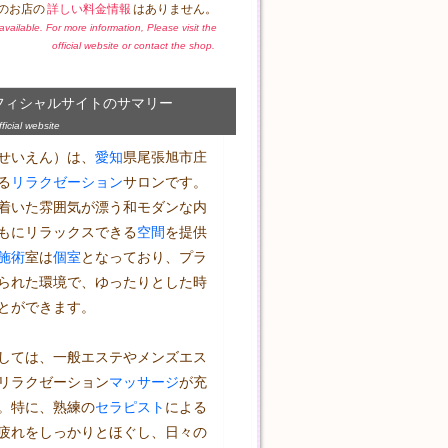
のお店の
詳しい料金情報
はありません。
t available. For more information, Please visit the
official website or contact the shop.
フィシャルサイトのサマリー
icial website
せいえん）は、
愛知
県尾張旭市庄
る
リラクゼーション
サロンです。
着いた雰囲気が漂う和モダンな内
もにリラックスできる
空間
を提供
施術
室は
個室
となっており、プラ
られた環境で、ゆったりとした時
とができます。

しては、一般エステやメンズエス
リラクゼーション
マッサージ
が充
。特に、熟練の
セラピスト
による
疲れをしっかりとほぐし、日々の