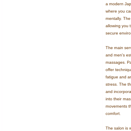
a modern Japa
where you can
mentally. The
allowing you t
secure enviro
The main serv
and men's esth
massages. Part
offer techniqu
fatigue and are
stress. The th
and incorporat
into their ma
movements that
comfort.

The salon is w