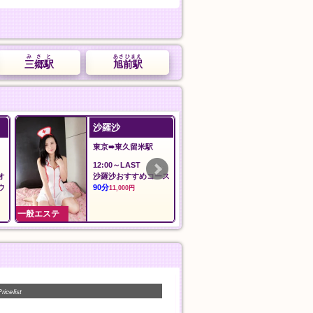
みさと
あさひまえ
三郷駅
旭前駅
Angel エンジェル
森の泉
愛知➠諏訪町駅
神奈川➠上大岡
11:00〜翌02:00
24時間
料金
基本指圧
30分
30分
5,000円
5,000円
一般エステ
一般エステ
ricelist