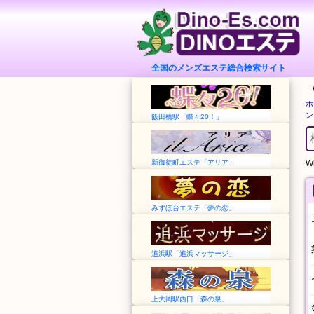
全国のメンズエステ総合検索サイト
ホ
ン
飯田橋駅「蝶々20！」
新御徒町エステ「アリア」
Wh
みずほ台エステ「夢の恋」
追浜駅「追浜マッサージ」
上大岡駅西口「森の泉」