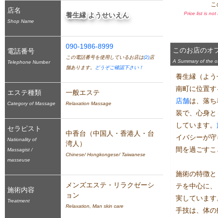
こ
店名
Price list is no
養生縁 ようせいえん
Shop Name
090-1986-8999
このお店のオ
電話番号
この電話番号を使用しているお店は
(2)
店
A Summary of the off
Telephone Number
舗あります。
どうぞご確認下さい！
養生縁（よう
南町に位置す
エステ種類
一般エステ
店舗
は、落ち
Category of Massage
Relaxation Massage
装で、心身と
しています。
セラピスト
中香台（中国人・香港人・台
イバシーが守
Nationality of
湾人）
間を過ごすこ
Massagist /
Chinese/ Hongkongese/ Taiwanese
masseuse
施術の特徴と
メンズエステ・リラクゼーシ
テを中心に、
施術内容
ョン
実しています
Treatment
Relaxation, Man skin care
手技は、体の