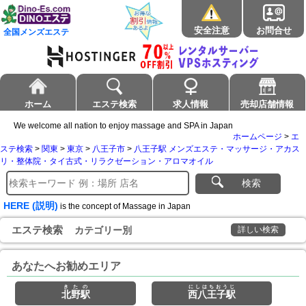
安全注意
お問合せ
全国メンズエステ
ホーム
エステ検索
求人情報
売却店舗情報
We welcome all nation to enjoy massage and SPA in Japan
ホームページ
>
エ
ステ検索
>
関東
>
東京
>
八王子市
>
八王子駅 メンズエステ・マッサージ・アカス
リ・整体院・タイ古式・リラクゼーション・アロマオイル
検索
HERE (説明)
is the concept of Massage in Japan
エステ検索
カテゴリー別
詳しい検索
あなたへお勧めエリア
きたの
にしはちおうじ
北野駅
西八王子駅