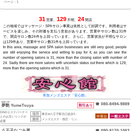
ページ：1
31
129
24
営業、
不明、
閉店
この地域ではマッサージ・SPAサロン事業は依然として好調です。利用者はサ
ービスを楽しみ、その対価を支払う意欲があります。営業中サロン数は31件
で、閉店サロン数24件を上回っています。 さらに、営業状況が不明なサロン
は129件あり、営業中サロン数31件を上回っています。
In this area, massage and SPA salon businesses are still very good, people
are still enjoying the service and willing to pay for it, as you can see the
number of opening salons is 31, more than the closing salon with number of
24. Sadly there are more salons with uncertain status out there which is 129,
more than the opening salons which is 31.
草加メンズエステ「安心館」
ゆめつや
☎
080-8494-9889
夢艶
YumeTsuya
割引あり
DINOエステバーナー
場所
東京➠八王子駅北口徒歩5..
中香台
一般エステ
とのお互いリンクが
施術
メンズエステ・指圧・リン..
必要
八王子なごみ屋
☎
090-8170-1063