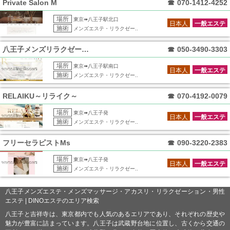
Private Salon M
☎
070-1412-4252
場所
東京➠八王子駅北口
日本人
一般エステ
施術
メンズエステ・リラクゼー..
八王子メンズリラクゼーション RERE
☎
050-3490-3303
場所
東京➠八王子駅南口
日本人
一般エステ
施術
メンズエステ・リラクゼー..
RELAIKU～リライク～
☎
070-4192-0079
場所
東京➠八王子発
日本人
一般エステ
施術
メンズエステ・リラクゼー..
フリーセラピストMs
☎
090-3220-2383
場所
東京➠八王子発
日本人
一般エステ
施術
メンズエステ・リラクゼー..
八王子メンズエステ・メンズマッサージ・アカスリ・リラクゼーション・男性
エステ | DINOエステのエリア検索
八王子と吉祥寺は、東京都内でも人気のあるエリアであり、それぞれの歴史や
魅力が豊富に詰まっています。八王子は武蔵野台地に位置し、古くから交通の