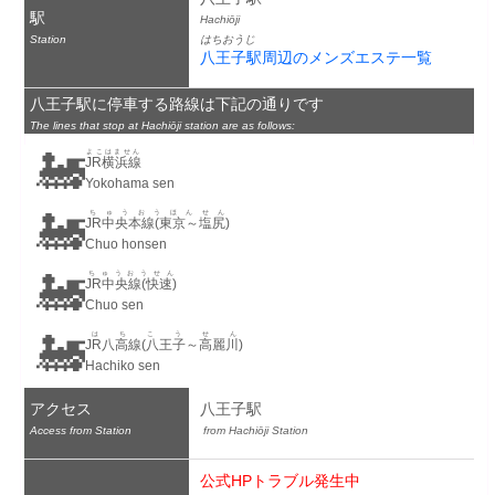
駅
Hachiōji
Station
はちおうじ
八王子駅周辺のメンズエステ一覧
八王子駅に停車する路線は下記の通りです
The lines that stop at Hachiōji station are as follows:
🚂
よこはません
JR横浜線
Yokohama sen
🚂
ちゅうおうほんせん
JR中央本線(東京～塩尻)
Chuo honsen
🚂
ちゅうおうせん
JR中央線(快速)
Chuo sen
🚂
はちこうせん
JR八高線(八王子～高麗川)
Hachiko sen
アクセス
八王子駅
Access from Station
 from Hachiōji Station
公式HPトラブル発生中