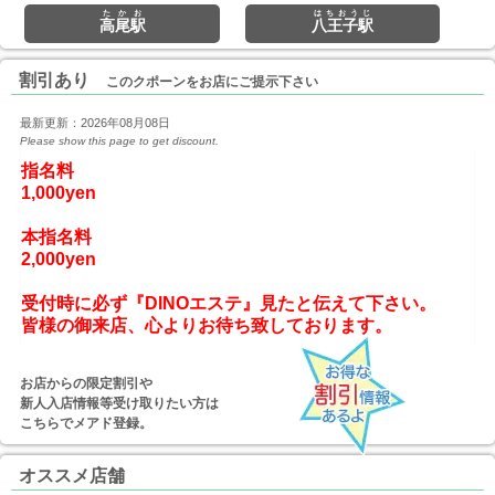
たかお
はちおうじ
高尾駅
八王子駅
割引あり
このクポーンをお店にご提示下さい
最新更新：2026年08月08日
Please show this page to get discount.
指名料

1,000yen

本指名料

2,000yen
受付時に必ず『DINOエステ』見たと伝えて下さい。
お店からの限定割引や
新人入店情報等受け取りたい方は
こちらでメアド登録。
オススメ店舗