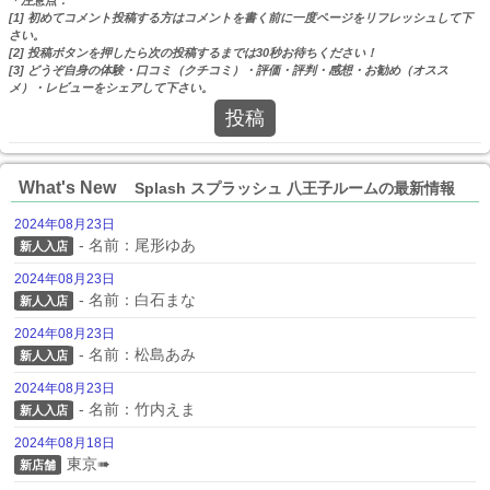
[1] 初めてコメント投稿する方はコメントを書く前に一度ページをリフレッシュして下
さい。
[2] 投稿ボタンを押したら次の投稿するまでは30秒お待ちください！
[3] どうぞ自身の体験・口コミ（クチコミ）・評価・評判・感想・お勧め（オスス
メ）・レビューをシェアして下さい。
投稿
What's New
Splash スプラッシュ 八王子ルームの最新情報
2024年08月23日
- 名前：尾形ゆあ
新人入店
2024年08月23日
- 名前：白石まな
新人入店
2024年08月23日
- 名前：松島あみ
新人入店
2024年08月23日
- 名前：竹内えま
新人入店
2024年08月18日
東京➠
新店舗