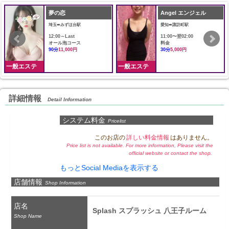
夢の恋
Angel エンジェル
埼玉➠みずほ台駅
愛知➠諏訪町駅
12:00～Last
11:00〜翌02:00
オール泡コース
料金
90分
11,000円
30分
5,000円
一般エステ
一般エステ
詳細情報
Detail Information
システム料金
Pricelist
このお店の
詳しい料金情報
はありません。
Price list is not available. For more information, Please visit the
official website or contact the shop.
もっとSocial Mediaを表示する
店舗情報
Shop Information
店名
Splash スプラッシュ 八王子ルーム
Shop Name