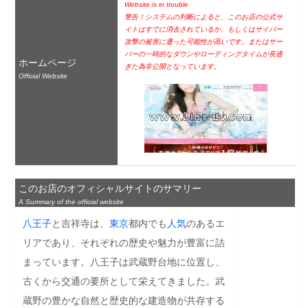
Website is in trouble
警告！システムの判断によると、このお店の公式サ
イトはすでに消去されているか、もしくはサイバー
攻撃の被害に遭った可能性が高いです。またはサー
バーの一時的なダウンやローディングタイムが長過
ホームページ
ぎた為非公開となっています。
Official Website
このお店のオフィシャルサイトのサマリー
A Summary of the official website
八王子
と吉祥寺は、
東京
都内でも
人気
のあるエ
リアであり、それぞれの歴史や魅力が豊富に詰
まっています。八王子は武蔵野台地に位置し、
古くから交通の要所として栄えてきました。武
蔵野の豊かな自然と歴史的な建造物が共存する