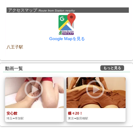
アクセスマップ
Route from Station nearby
Google Mapを見る
八王子駅
もっと見る
動画一覧
安心館
蝶々20！
埼玉➠草加駅
東京➠飯田橋駅