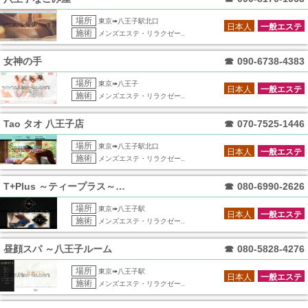
場所
東京➠八王子駅北口
日本人
一般エステ
施術
メンズエステ・リラクゼー..
女神の手
☎
090-6738-4383
場所
東京➠八王子
日本人
一般エステ
施術
メンズエステ・リラクゼー..
Tao タオ 八王子店
☎
070-7525-1446
場所
東京➠八王子駅北口
日本人
一般エステ
施術
メンズエステ・リラクゼー..
T+Plus ～ティープラス～ 八王子店
☎
080-6990-2626
場所
東京➠八王子駅
日本人
一般エステ
施術
メンズエステ・リラクゼー..
昼顔スパ ～八王子ルーム
☎
080-5828-4276
場所
東京➠八王子駅
日本人
一般エステ
施術
メンズエステ・リラクゼー..