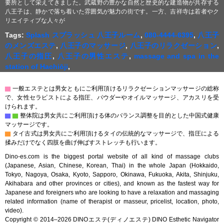
要所として栄えてきました。武蔵野の豊かな自然と歴史的な建造物が共存する
八王子は、静かで落ち着いた雰囲気が魅力の街です。一方、吉祥寺は若者やク
リエイティブな人々が
Tags:
Splash スプラッシュ 八王子ルーム
,
080-4444-6395
,
八王子
のメンズエステ
,
八王子のマッサージ
,
八王子のリラクゼーション
,
八王子の指圧
,
八王子の男性エステ
,
massage and spa in the
station of Hachiōji
,
▇
一般エステとは男女ともにご利用頂けるリラクゼーションマッサージの総称
で、女性セラピストによる指圧、パウダーやオイルマッサージ、アカスリを受
けられます。
▇
▇
整体院は男女共にご利用頂ける体のバランス調整を目的とした中国式健康
マッサージです。
▇
タイ古式は男女共にご利用頂けるタイの伝統的なマッサージで、指圧による
揉みだけでなく四肢を曲げ伸ばすストレッチも行います。
Dino-es.com is the biggest portal website of all kind of massage clubs
(Japanese, Asian, Chinese, Korean, Thai) in the whole Japan (Hokkaido,
Tokyo, Nagoya, Osaka, Kyoto, Sapporo, Okinawa, Fukuoka, Akita, Shinjuku,
Akihabara and other provinces or cities), and known as the fastest way for
Japanese and foreigners who are looking to have a relaxation and massaging
related information (name of therapist or masseur, pricelist, location, photo,
video).
Copyright © 2014–2026 DINOエステ(ディノエステ) DINO Esthetic Navigator