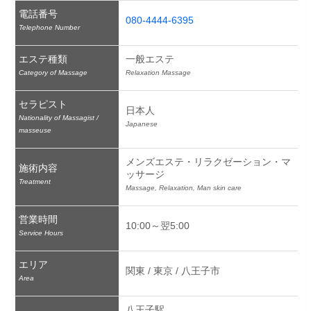
電話番号
080-4444-6395
Telephone Number
エステ種類
一般エステ
Category of Massage
Relaxation Massage
セラピスト
日本人
Nationality of Massagist /
Japanese
masseuse
メンズエステ・リラクゼーション・マ
施術内容
ッサージ
Treatment
Massage, Relaxation, Man skin care
営業時間
10:00～翌5:00
Service Hours
エリア
関東 / 東京 / 八王子市
Area
八王子駅