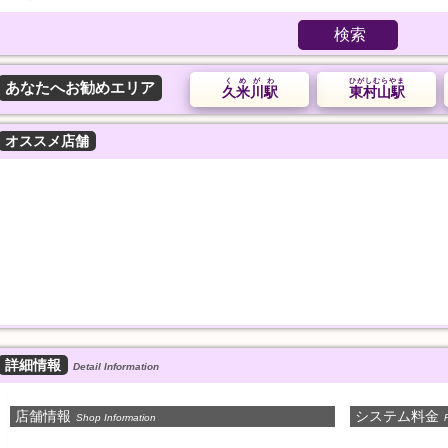
検索
くめがわ
ひがしむらやま
あなたへお勧めエリア
久米川駅
東村山駅
オススメ店舗
詳細情報
Detail Information
店舗情報
システム料金
Shop Information
P