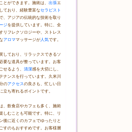
ことができます。施術は、
出張
エ
しており、経験豊富な
セラピスト
で、アジアの伝統的な技術を取り
ージ
を提供しています。特に、全
すリフレクソロジーや、ストレス
な
アロマ
マッサージが
人気
です。

実しており、リラックスできるソ
必要な道具が整っています。お客
ごせるよう、
清潔
感を大切にし、
テナンスを行っています。久米川
分の
アクセス
の良さも、忙しい日
に立ち寄れるポイントです。

は、飲食店やカフェも多く、施術
楽しむことも可能です。特に、リ
ン後に近くのカフェでゆったりと
ごすのもおすすめです。お客様層