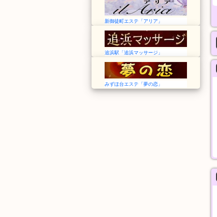
新御徒町エステ「アリア」
追浜駅「追浜マッサージ」
みずほ台エステ「夢の恋」