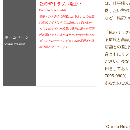
は、仕事帰り
公式HPトラブル発生中
癒したい主婦
Website is in trouble
警告！システムの判断によると、このお店
など、幅広い
の公式サイトはすでに消去されているか、
もしくはサイバー攻撃の被害に遭った可能
「俺のリラク
性が高いです。またはサーバーの一時的な
ホームページ
る環境と高品
ダウンやローディングタイムが長過ぎた為
Official Website
店舗との差別
非公開となっています。
身ともにリフ
ださい。今な
用意しており
7005-09
あなたのご来
"Ore no Relaxa