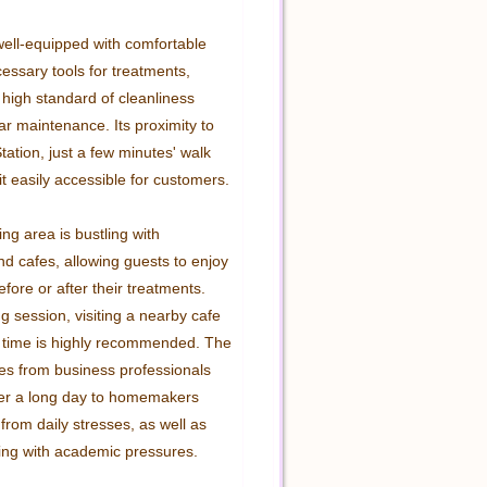
well-equipped with comfortable 
essary tools for treatments, 
high standard of cleanliness 
r maintenance. Its proximity to 
tion, just a few minutes' walk 
 easily accessible for customers.

g area is bustling with 
d cafes, allowing guests to enjoy 
efore or after their treatments. 
ng session, visiting a nearby cafe 
ly time is highly recommended. The 
ges from business professionals 
er a long day to homemakers 
 from daily stresses, as well as 
ing with academic pressures.
