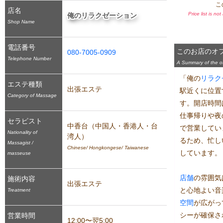
こ
店名
Price list is no
俺のリラクゼーション
Shop Name
電話番号
このお店のオ
080-7005-0909
Telephone Number
A Summary of the off
「俺の
リラク
エステ種類
出張エステ
駅近くに位置
Category of Massage
す。開店時間は
仕事帰りや夜
セラピスト
中香台（中国人・香港人・台
で営業してい
Nationality of
湾人）
るため、忙し
Massagist /
Chinese/ Hongkongese/ Taiwanese
しています。

masseuse
店舗
の雰囲気
施術内容
出張エステ
と心地よい音
Treatment
空間
が広がっ
シーが確保さ
営業時間
12:00〜翌5:00