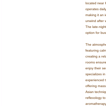
located near 
operates dail
making it an i
unwind after w
The late-nigh
option for busy
The atmospher
featuring cal
creating a re
rooms ensure 
enjoy their se
specializes in
experienced t
offering massa
Asian techniq
reflexology to
aromatherapy 