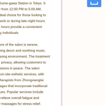
Kume-gawa Station in Tokyo. It 
y from 12:00 PM to 5:00 AM, 
deal choice for those looking to 
ork or during late-night hours. 
t hours provide a convenient 
 individuals.

e of the salon is serene, 
ming decor and soothing music, 
laxing environment. The treatment 
privacy, allowing customers to 
ssions in peace. The salon 
 on-site esthetic services, with 
herapists from Zhongxiangtai 
ges that incorporate traditional 
ues. Popular services include 
 relieve overall fatigue and 
massages for stress relief.
