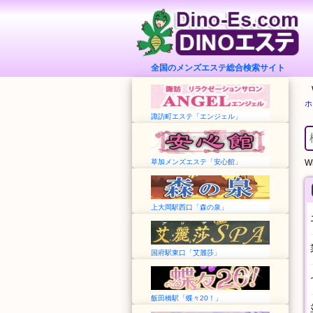
全国のメンズエステ総合検索サイト
ホ
諏訪町エステ「エンジェル」
草加メンズエステ「安心館」
Wh
上大岡駅西口「森の泉」
国府駅東口「艾麗莎」
飯田橋駅「蝶々20！」