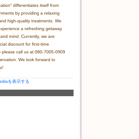
tion" differentiates itself from 
hments by providing a relaxing 
nd high-quality treatments. We 
 experience a refreshing getaway 
 and mind. Currently, we are 
ial discount for first-time 
 please call us at 080-7005-0909 
ervation. We look forward to 
u!
Mediaを表示する