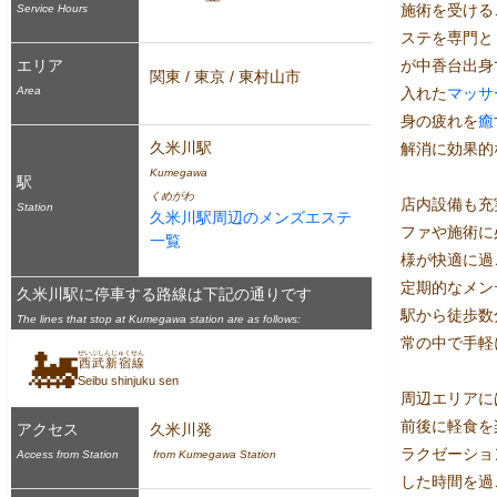
施術を受ける
Service Hours
ステを専門と
エリア
が中香台出身
関東 / 東京 / 東村山市
Area
入れた
マッサ
身の疲れを
癒
久米川駅
解消に効果的
Kumegawa
駅
くめがわ
店内設備も充
Station
久米川駅周辺のメンズエステ
ファや施術に
一覧
様が快適に過
定期的なメン
久米川駅に停車する路線は下記の通りです
駅から徒歩数
The lines that stop at Kumegawa station are as follows:
常の中で手軽
🚂
せいぶしんじゅくせん
西武新宿線
Seibu shinjuku sen
周辺エリアに
前後に軽食を
アクセス
久米川発
ラクゼーショ
Access from Station
 from Kumegawa Station
した時間を過