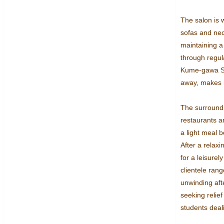
The salon is 
sofas and nec
maintaining a 
through regula
Kume-gawa Sta
away, makes it
The surroundin
restaurants an
a light meal b
After a relaxi
for a leisure
clientele ran
unwinding aft
seeking relief
students deal