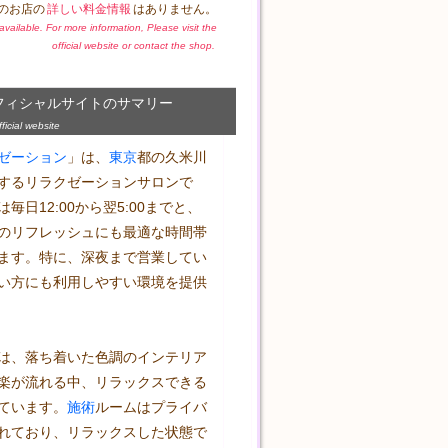
のお店の
詳しい料金情報
はありません。
t available. For more information, Please visit the
official website or contact the shop.
フィシャルサイトのサマリー
icial website
ゼーション
」は、
東京
都の久米川
するリラクゼーションサロンで
毎日12:00から翌5:00までと、
のリフレッシュにも最適な時間帯
ます。特に、深夜まで営業してい
い方にも利用しやすい環境を提供
は、落ち着いた色調のインテリア
楽が流れる中、リラックスできる
ています。
施術
ルームはプライバ
れており、リラックスした状態で