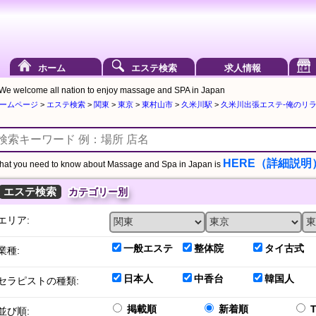
ホーム
エステ検索
求人情報
We welcome all nation to enjoy massage and SPA in Japan
ームページ
>
エステ検索
>
関東
>
東京
>
東村山市
>
久米川駅
>
久米川出張エステ-俺のリラク
HERE（詳細説明
at you need to know about Massage and Spa in Japan is
エステ検索
カテゴリー別
エリア:
一般エステ
整体院
タイ古式
業種:
日本人
中香台
韓国人
セラピストの種類:
掲載順
新着順
並び順: