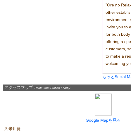
"Ore no Relaxa
other establis
environment a
invite you to
for both body
offering a spec
customers, so
to make a res
welcoming yo
もっとSocial 
アクセスマップ
Route from Station nearby
Google Mapを見る
久米川発