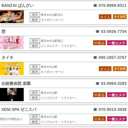
BANZAI ばんざい
☎
070-8999-8311
場所
東京➠大山駅北口
タイ人
タイ古式
施術
タイ式マッサージ
憩
☎
03-5926-7754
場所
東京➠大山駅南口
中香台
一般エステ
施術
メンズエステ・リラクゼー..
タイキ
☎
090-1857-3767
場所
東京➠大山駅
タイ人
タイ古式
施術
タイ式マッサージ
伝統整体院 楽園
☎
03-5964-3283
場所
東京➠大山駅
中香台
一般エステ
施術
メンズエステ・リラクゼー..
XENI SPA ゼニスパ
☎
070-9013-3938
場所
東京➠大山駅
日本人
一般エステ
閉店の可能性あり
施術
メンズエステ・リラクゼー..