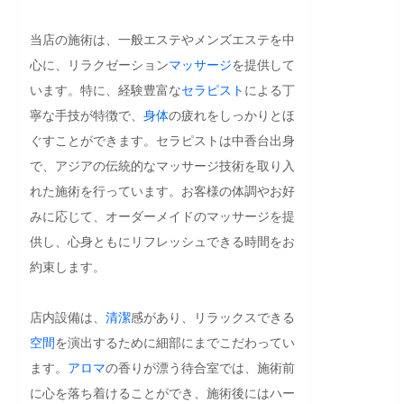
当店の施術は、一般エステやメンズエステを中
心に、リラクゼーション
マッサージ
を提供して
います。特に、経験豊富な
セラピスト
による丁
寧な手技が特徴で、
身体
の疲れをしっかりとほ
ぐすことができます。セラピストは中香台出身
で、アジアの伝統的なマッサージ技術を取り入
れた施術を行っています。お客様の体調やお好
みに応じて、オーダーメイドのマッサージを提
供し、心身ともにリフレッシュできる時間をお
約束します。

店内設備は、
清潔
感があり、リラックスできる
空間
を演出するために細部にまでこだわってい
ます。
アロマ
の香りが漂う待合室では、施術前
に心を落ち着けることができ、施術後にはハー