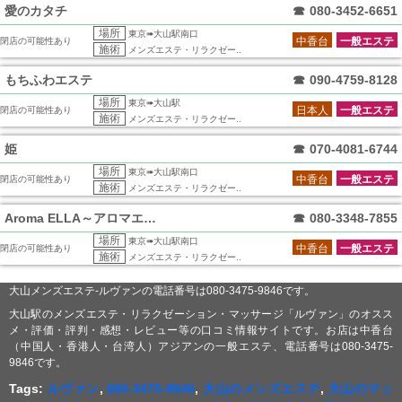
愛のカタチ
☎
080-3452-6651
場所
東京➠大山駅南口
中香台
一般エステ
閉店の可能性あり
施術
メンズエステ・リラクゼー..
もちふわエステ
☎
090-4759-8128
場所
東京➠大山駅
日本人
一般エステ
閉店の可能性あり
施術
メンズエステ・リラクゼー..
姫
☎
070-4081-6744
場所
東京➠大山駅南口
中香台
一般エステ
閉店の可能性あり
施術
メンズエステ・リラクゼー..
Aroma ELLA～アロマエラ～
☎
080-3348-7855
場所
東京➠大山駅南口
中香台
一般エステ
閉店の可能性あり
施術
メンズエステ・リラクゼー..
大山メンズエステ-ルヴァンの電話番号は080-3475-9846です。
大山駅のメンズエステ・リラクゼーション・マッサージ「ルヴァン」のオスス
メ・評価・評判・感想・レビュー等の口コミ情報サイトです。お店は中香台
（中国人・香港人・台湾人）アジアンの一般エステ、電話番号は080-3475-
9846です。
Tags:
ルヴァン
,
080-3475-9846
,
大山のメンズエステ
,
大山のマッ