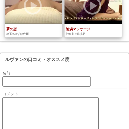
夢の恋
追浜マッサージ
埼玉➠みずほ台駅
神奈川➠追浜駅
ルヴァンの口コミ・オススメ度
名前:
コメント: