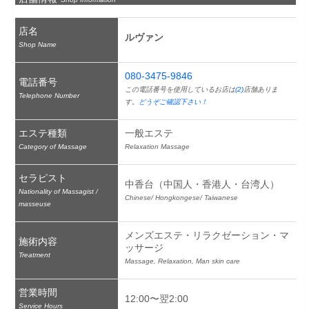
店名
ルヴァン
Shop Name
080-3475-9846
電話番号
この電話番号を使用しているお店は
(2)
店舗ありま
Telephone Number
す。
どうぞご確認下さい！
エステ種類
一般エステ
Category of Massage
Relaxation Massage
セラピスト
中香台（中国人・香港人・台湾人）
Nationality of Massagist /
Chinese/ Hongkongese/ Taiwanese
masseuse
メンズエステ・リラクゼーション・マ
施術内容
ッサージ
Treatment
Massage, Relaxation, Man skin care
営業時間
12:00〜翌2:00
Service Hours