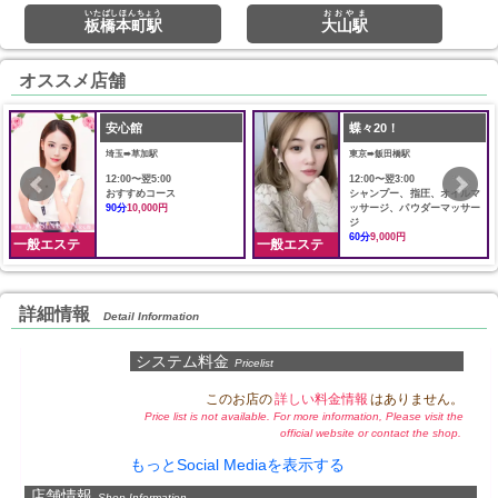
いたばしほんちょう
おおやま
板橋本町駅
大山駅
オススメ店舗
安心館
蝶々20！
埼玉➠草加駅
東京➠飯田橋駅
12:00〜翌5:00
12:00〜翌3:00
おすすめコース
シャンプー、指圧、オイルマ
90分
10,000円
ッサージ、パウダーマッサー
ジ
60分
9,000円
一般エステ
一般エステ
詳細情報
Detail Information
システム料金
Pricelist
このお店の
詳しい料金情報
はありません。
Price list is not available. For more information, Please visit the
official website or contact the shop.
もっとSocial Mediaを表示する
店舗情報
Shop Information