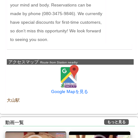
your mind and body. Reservations can be 
made by phone (080-3475-9846). We currently 
have special discounts for first-time customers, 
so don’t miss this opportunity! We look forward 
to seeing you soon.
アクセスマップ
Route from Station nearby
Google Mapを見る
大山駅
もっと見る
動画一覧