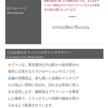
攻撃の被害に遭った可能性が高いです。またはサー
バーの一時的なダウンやローディングタイムが長過
ホームページ
ぎた為非公開となっています。
Official Website
このお店のオフィシャルサイトのサマリー
A Summary of the official website
ルヴァンは、
東京
都内の大山駅から徒歩数分の
場所に位置する
リラクゼーション
サロンです。
店舗
の雰囲気は、落ち着いた色調のインテリア
と心地よい照明に包まれ、訪れるお客様に安ら
ぎを提供します。
施術
室はプライバシーを重視
した
個室
で、リラックスした状態で施術を受け
られるよう配慮されています。
