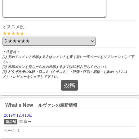
オススメ度:
★★★★★
＊注意点：
[1] 初めてコメント投稿する方はコメントを書く前に一度ページをリフレッシュして下
さい。
[2] 投稿ボタンを押したら次の投稿するまでは30秒お待ちください！
[3] どうぞ自身の体験・口コミ（クチコミ）・評価・評判・感想・お勧め（オスス
メ）・レビューをシェアして下さい。
投稿
What's New
ルヴァンの最新情報
2019年12月10日
東京➠
新店舗
ページ：1