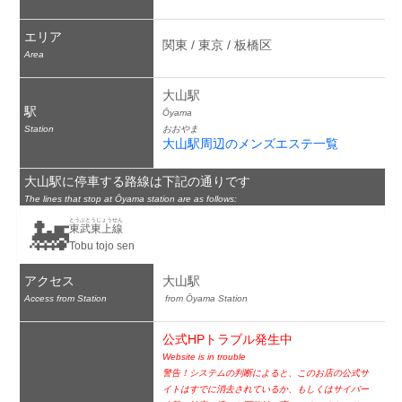
エリア
関東 / 東京 / 板橋区
Area
大山駅
駅
Ōyama
Station
おおやま
大山駅周辺のメンズエステ一覧
大山駅に停車する路線は下記の通りです
The lines that stop at Ōyama station are as follows:
🚂
とうぶとうじょうせん
東武東上線
Tobu tojo sen
アクセス
大山駅
Access from Station
 from Ōyama Station
公式HPトラブル発生中
Website is in trouble
警告！システムの判断によると、このお店の公式サ
イトはすでに消去されているか、もしくはサイバー