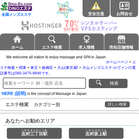
安全注意
お問合せ
全国メンズエステ
ホーム
エステ検索
求人情報
売却店舗情報
We welcome all nation to enjoy massage and SPA in Japan
ホームページ
>
エ
ステ検索
>
関東
>
東京
>
板橋区
>
大山(東京)駅
>
大山メンズエステ-ルヴァンの電
話番号は080-3475-9846です。
検索
HERE (説明)
is the concept of Massage in Japan
エステ検索
カテゴリー別
詳しい検索
あなたへお勧めエリア
しむらさんちょうめ
しむらさかうえ
志村三丁目駅
志村坂上駅