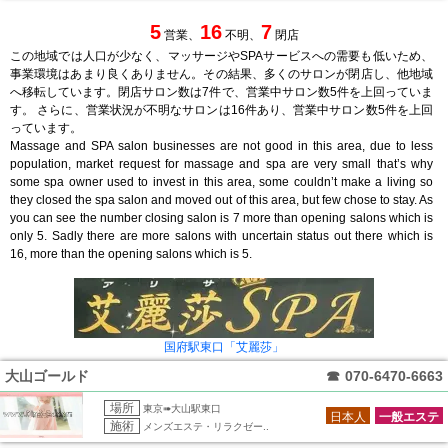
5
16
7
営業、
不明、
閉店
この地域では人口が少なく、マッサージやSPAサービスへの需要も低いため、
事業環境はあまり良くありません。その結果、多くのサロンが閉店し、他地域
へ移転しています。閉店サロン数は7件で、営業中サロン数5件を上回っていま
す。 さらに、営業状況が不明なサロンは16件あり、営業中サロン数5件を上回
っています。
Massage and SPA salon businesses are not good in this area, due to less
population, market request for massage and spa are very small that’s why
some spa owner used to invest in this area, some couldn’t make a living so
they closed the spa salon and moved out of this area, but few chose to stay. As
you can see the number closing salon is 7 more than opening salons which is
only 5. Sadly there are more salons with uncertain status out there which is
16, more than the opening salons which is 5.
国府駅東口「艾麗莎」
大山ゴールド
☎
070-6470-6663
場所
東京➠大山駅東口
日本人
一般エステ
施術
メンズエステ・リラクゼー..