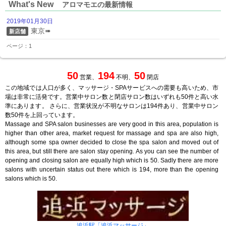
What's New
アロマモエの最新情報
2019年01月30日
東京➠
新店舗
ページ：1
50
194
50
営業、
不明、
閉店
この地域では人口が多く、マッサージ・SPAサービスへの需要も高いため、市
場は非常に活発です。営業中サロン数と閉店サロン数はいずれも50件と高い水
準にあります。 さらに、営業状況が不明なサロンは194件あり、営業中サロン
数50件を上回っています。
Massage and SPA salon businesses are very good in this area, population is
higher than other area, market request for massage and spa are also high,
although some spa owner decided to close the spa salon and moved out of
this area, but still there are salon stay opening. As you can see the number of
opening and closing salon are equally high which is 50. Sadly there are more
salons with uncertain status out there which is 194, more than the opening
salons which is 50.
追浜駅「追浜マッサージ」