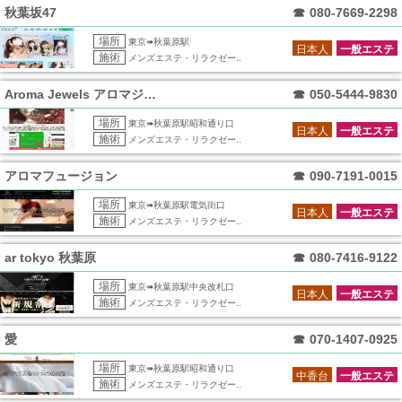
秋葉坂47
☎
080-7669-2298
場所
東京➠秋葉原駅
日本人
一般エステ
施術
メンズエステ・リラクゼー..
Aroma Jewels アロマジュエル
☎
050-5444-9830
場所
東京➠秋葉原駅昭和通り口
日本人
一般エステ
施術
メンズエステ・リラクゼー..
アロマフュージョン
☎
090-7191-0015
場所
東京➠秋葉原駅電気街口
日本人
一般エステ
施術
メンズエステ・リラクゼー..
ar tokyo 秋葉原
☎
080-7416-9122
場所
東京➠秋葉原駅中央改札口
日本人
一般エステ
施術
メンズエステ・リラクゼー..
愛
☎
070-1407-0925
場所
東京➠秋葉原駅昭和通り口
中香台
一般エステ
施術
メンズエステ・リラクゼー..