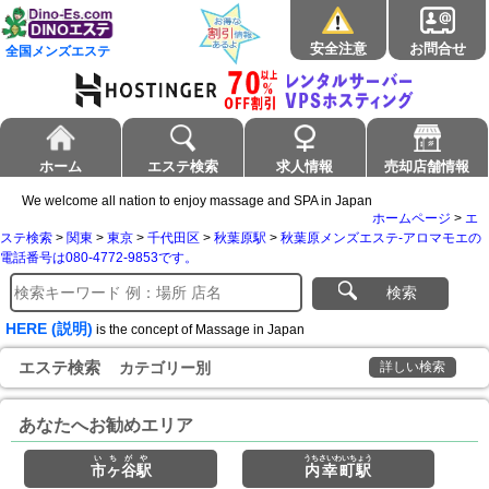
安全注意
お問合せ
全国メンズエステ
ホーム
エステ検索
求人情報
売却店舗情報
We welcome all nation to enjoy massage and SPA in Japan
ホームページ
>
エ
ステ検索
>
関東
>
東京
>
千代田区
>
秋葉原駅
>
秋葉原メンズエステ-アロマモエの
電話番号は080-4772-9853です。
検索
HERE (説明)
is the concept of Massage in Japan
エステ検索
カテゴリー別
詳しい検索
あなたへお勧めエリア
いちがや
うちさいわいちょう
市ヶ谷駅
内幸町駅