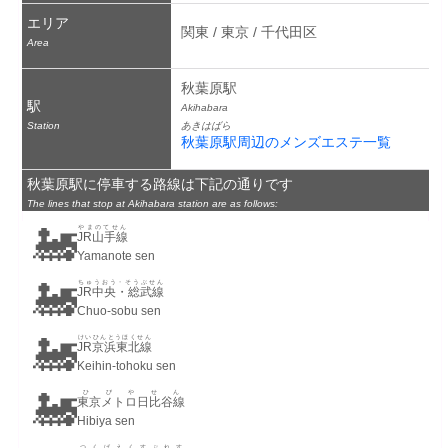
エリア
関東 / 東京 / 千代田区
Area
秋葉原駅
駅
Akihabara
Station
あきはばら
秋葉原駅周辺のメンズエステ一覧
秋葉原駅に停車する路線は下記の通りです
The lines that stop at Akihabara station are as follows:
🚂
やまのてせん
JR山手線
Yamanote sen
🚂
ちゅうおう・そうぶせん
JR中央・総武線
Chuo-sobu sen
🚂
けいひんとうほくせん
JR京浜東北線
Keihin-tohoku sen
🚂
ひびやせん
東京メトロ日比谷線
Hibiya sen
つくばえくすぷれす