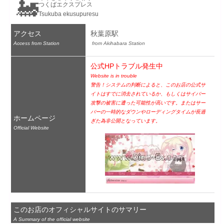
🚂
つくばエクスプレス
Tsukuba ekusupuresu
アクセス
秋葉原駅
Access from Station
 from Akihabara Station
公式HPトラブル発生中
Website is in trouble
警告！システムの判断によると、このお店の公式サ
イトはすでに消去されているか、もしくはサイバー
攻撃の被害に遭った可能性が高いです。またはサー
バーの一時的なダウンやローディングタイムが長過
ホームページ
ぎた為非公開となっています。
Official Website
このお店のオフィシャルサイトのサマリー
A Summary of the official website