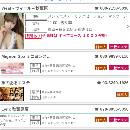
Weal～ウィール～秋葉原
☎
080-7150-9096
メンズエステ・リラクゼーション・マッサージ
施術
11:00～翌5:00
営時
東京➠秋葉原駅昭和通り口
場所
会員様は すべてコース １０００円割引
割引あり
日本人
一般エステ
Mignon Spa ミニヨンスパ 秋葉
☎
080-9699-0110
場所
東京➠秋葉原駅昭和通り口
日本人
一般エステ
施術
メンズエステ・リラクゼー..
隙のあるエステ
☎
03-6240-1926
場所
東京➠秋葉原発
日本人
施術
出張エステ
Lynx 秋葉原店
☎
070-9095-9356
DINOエステバーナー
場所
東京➠秋葉原駅昭和通り口
日本人
一般エステ
とのお互いリンクが
施術
メンズエステ・リラクゼー..
必要