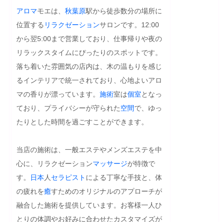
アロマ
モエは、
秋葉原
駅から徒歩数分の場所に
位置する
リラクゼーション
サロンです。12:00
から翌5:00まで営業しており、仕事帰りや夜の
リラックスタイムにぴったりのスポットです。
落ち着いた雰囲気の店内は、木の温もりを感じ
るインテリアで統一されており、心地よいアロ
マの香りが漂っています。
施術
室は
個室
となっ
ており、プライバシーが守られた
空間
で、ゆっ
たりとした時間を過ごすことができます。

当店の施術は、一般エステやメンズエステを中
心に、リラクゼーション
マッサージ
が特徴で
す。
日本
人
セラピスト
による丁寧な手技と、体
の疲れを
癒
すためのオリジナルのアプローチが
融合した施術を提供しています。お客様一人ひ
とりの体調やお好みに合わせたカスタマイズが