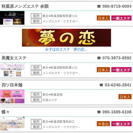
秋葉原メンズエステ 余韻
☎
080-8719-0004
場所
東京➠秋葉原駅昭和通り口
日本人
一般エステ
施術
メンズエステ・リラクゼー..
みずほ台エステ「夢の恋」
美魔女エステ
☎
070-3873-8592
場所
東京➠秋葉原駅昭和通り口
日本人
一般エステ
施術
メンズエステ・リラクゼー..
四ツ目本舗
☎
03-6240-2841
場所
東京➠秋葉原発
日本人
施術
出張エステ
蝶々
☎
090-1689-6108
場所
東京➠秋葉原駅電気街口
中香台
一般エステ
施術
メンズエステ・リラクゼー..