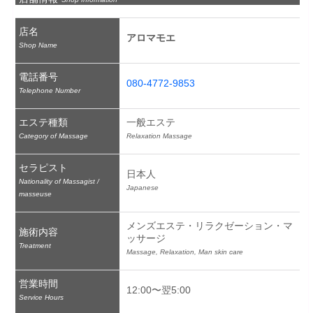
店名
アロマモエ
Shop Name
電話番号
080-4772-9853
Telephone Number
エステ種類
一般エステ
Category of Massage
Relaxation Massage
セラピスト
日本人
Nationality of Massagist /
Japanese
masseuse
メンズエステ・リラクゼーション・マ
施術内容
ッサージ
Treatment
Massage, Relaxation, Man skin care
営業時間
12:00〜翌5:00
Service Hours