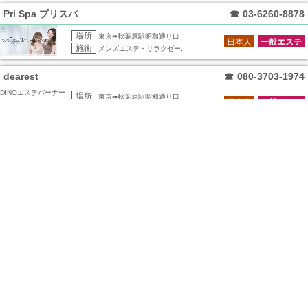
Pri Spa プリスパ
☎
03-6260-8878
場所
東京➠秋葉原駅昭和通り口
日本人
一般エステ
施術
メンズエステ・リラクゼー..
dearest
☎
080-3703-1974
DINOエステバーナー
場所
東京➠秋葉原駅昭和通り口
日本人
一般エステ
とのお互いリンクが
施術
メンズエステ・リラクゼー..
必要
ハイブリッドリラクゼーションエステ
☎
080-5523-8000
場所
東京➠秋葉原発
日本人
施術
出張エステ
縁～エン～
☎
03-3866-7788
場所
東京➠秋葉原駅昭和通り口
中香台
一般エステ
施術
メンズエステ・リラクゼー..
smooth～スムース～
☎
03-6206-4515
場所
東京➠秋葉原駅中央口
日本人
一般エステ
施術
メンズエステ・リラクゼー..