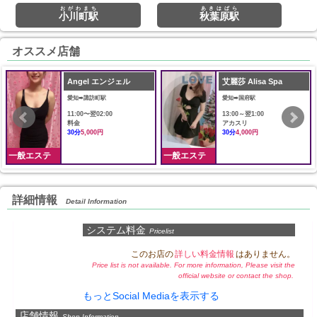
おがわまち
あきはばら
小川町駅
秋葉原駅
オススメ店舗
Angel エンジェル
艾麗莎 Alisa Spa
愛知➠諏訪町駅
愛知➠国府駅
11:00〜翌02:00
13:00～翌1:00
料金
アカスリ
30分
5,000円
30分
4,000円
一般エステ
一般エステ
詳細情報
Detail Information
システム料金
Pricelist
このお店の
詳しい料金情報
はありません。
Price list is not available. For more information, Please visit the
official website or contact the shop.
もっとSocial Mediaを表示する
店舗情報
Shop Information