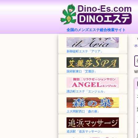
全国のメンズエステ総合検索サイト
ホ
新御徒町エステ「アリア」
国府駅東口「艾麗莎」
Wh
諏訪町エステ「エンジェル」
上大岡駅西口「森の泉」
追浜駅「追浜マッサージ」