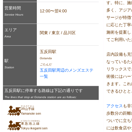
す。特に、施
営業時間
多く、アジア
12:00〜翌4:00
Service Hours
サージが特徴
に応じた丁寧
エリア
施術を提案し
関東 / 東京 / 品川区
Area
てご利用いた
五反田駅
店内設備も充
Gotanda
駅
なっているた
ごたんだ
Station
リラックスで
五反田駅周辺のメンズエステ
一覧
術後にはハー
きます。これ
五反田駅に停車する路線は下記の通りです
できるひとと
The lines that stop at Gotanda station are as follows:
アクセス
も非
🚂
やまのてせん
JR山手線
歩数分の距離
Yamanote sen
ついでに立ち
🚂
とうきゅういけがみせん
東急池上線
には飲食店や
Tokyu ikegami sen