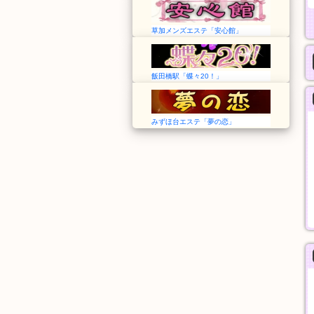
草加メンズエステ「安心館」
飯田橋駅「蝶々20！」
みずほ台エステ「夢の恋」