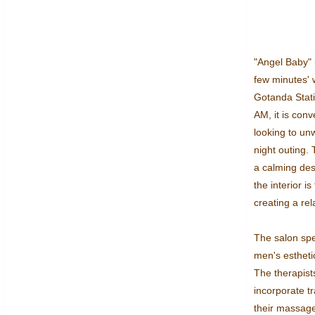
"Angel Baby" i
few minutes' w
Gotanda Stati
AM, it is conv
looking to unw
night outing. 
a calming desi
the interior is
creating a re
The salon spec
men's estheti
The therapist
incorporate tr
their massages