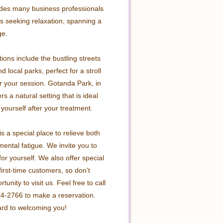
ludes many business professionals 
s seeking relaxation, spanning a 
e.

ions include the bustling streets 
 local parks, perfect for a stroll 
r your session. Gotanda Park, in 
ers a natural setting that is ideal 
 yourself after your treatment.

s a special place to relieve both 
ental fatigue. We invite you to 
for yourself. We also offer special 
first-time customers, so don't 
tunity to visit us. Feel free to call 
4-2766 to make a reservation. 
ard to welcoming you!