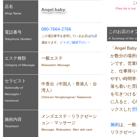
こ
店名
Price list is no
Angel baby
Shop Name
080-7664-2766
このお店のオ
電話番号
この電話番号を使用しているお店は
(5)
店
A Summary of the off
Telephone Number
舗あります。
どうぞご確認下さい！
「Angel 
か数分の場所
エステ種類
一般エステ
ンです。営業
Category of Massage
Relaxation Massage
と、仕事帰り
やすい時間帯
セラピスト
中香台（中国人・香港人・台
落ち着いた雰
Nationality of
湾人）
を引きつける
Massagist /
Chinese/ Hongkongese/ Taiwanese
masseuse
に入ると、心
ックスした
空
メンズエステ・リラクゼーシ
施術内容
ョン・マッサージ
施術
は、一般
Treatment
Massage, Relaxation, Man skin care
リラクゼーシ