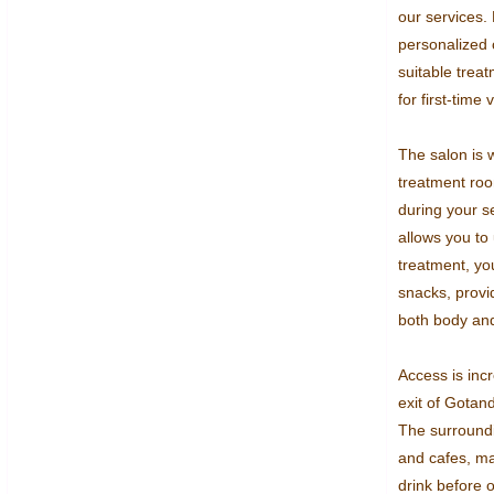
our services.
personalized 
suitable trea
for first-time v
The salon is w
treatment roo
during your s
allows you to 
treatment, you
snacks, provid
both body and
Access is incr
exit of Gotand
The surroundin
and cafes, mak
drink before o