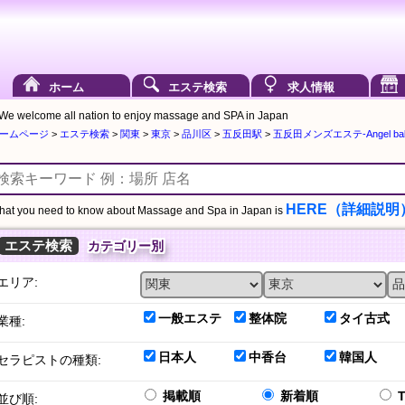
ホーム
エステ検索
求人情報
We welcome all nation to enjoy massage and SPA in Japan
ームページ
>
エステ検索
>
関東
>
東京
>
品川区
>
五反田駅
>
五反田メンズエステ-Angel ba
HERE（詳細説明
at you need to know about Massage and Spa in Japan is
エステ検索
カテゴリー別
エリア:
一般エステ
整体院
タイ古式
業種:
日本人
中香台
韓国人
セラピストの種類:
掲載順
新着順
並び順: