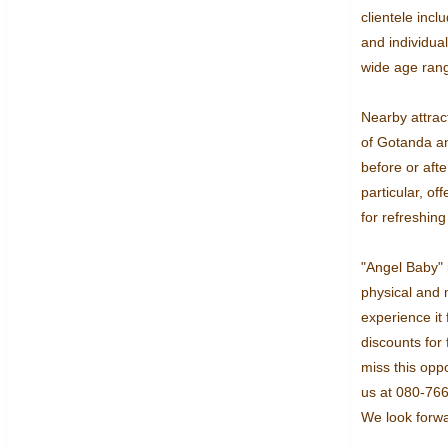
clientele inc
and individual
wide age rang
Nearby attract
of Gotanda and
before or afte
particular, off
for refreshing
"Angel Baby" i
physical and m
experience it 
discounts for 
miss this oppor
us at 080-766
We look forw