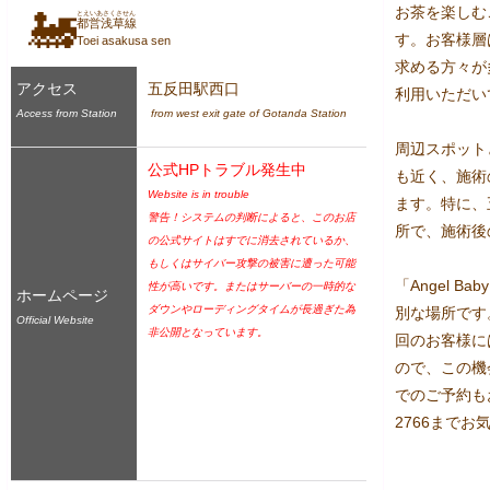
お茶を楽しむ
🚂
とえいあさくさせん
都営浅草線
す。お客様層
Toei asakusa sen
求める方々が
アクセス
五反田駅西口
利用いただい
Access from Station
 from west exit gate of Gotanda Station
周辺スポット
公式HPトラブル発生中
も近く、施術
Website is in trouble
ます。特に、
警告！システムの判断によると、このお店
所で、施術後
の公式サイトはすでに消去されているか、
もしくはサイバー攻撃の被害に遭った可能
「Angel B
性が高いです。またはサーバーの一時的な
ホームページ
ダウンやローディングタイムが長過ぎた為
別な場所です
Official Website
非公開となっています。
回のお客様に
ので、この機
でのご予約もお
2766までお