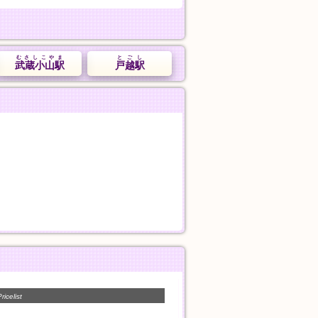
むさしこやま
とごし
武蔵小山駅
戸越駅
ricelist