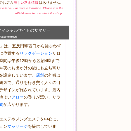
のお店の
詳しい料金情報
はありません。
t available. For more information, Please visit the
official website or contact the shop.
フィシャルサイトのサマリー
icial website
Baby」は、五反田駅西口から徒歩わず
に位置する
リラクゼーション
サロ
時間は午後12時から翌朝4時まで
や夜のお出かけの後にも立ち寄り
を設定しています。
店舗
の外観は
囲気で、通りを行き交う人々の目
デザインが施されています。店内
地よい
アロマ
の香りが漂い、リラ
間
が広がります。

エステやメンズエステを中心に、
ョン
マッサージ
を提供していま