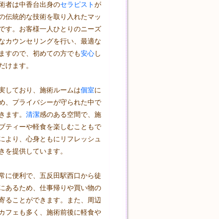
術者は中香台出身の
セラピスト
が
の伝統的な技術を取り入れたマッ
です。お客様一人ひとりのニーズ
なカウンセリングを行い、最適な
ますので、初めての方でも
安心
し
だけます。

実しており、施術ルームは
個室
に
め、プライバシーが守られた中で
きます。
清潔
感のある空間で、施
ブティーや軽食を楽しむこともで
により、心身ともにリフレッシュ
きを提供しています。

常に便利で、五反田駅西口から徒
にあるため、仕事帰りや買い物の
寄ることができます。また、周辺
カフェも多く、施術前後に軽食や