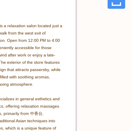
s a relaxation salon located just a 
alk from the west exit of 
on. Open from 12:00 PM to 4:00 
eniently accessible for those 
ind after work or enjoy a late-
The exterior of the store features 
gn that attracts passersby, while 
 filled with soothing aromas, 
laxing atmosphere.

ializes in general esthetics and 
cs, offering relaxation massages. 
s, primarily from 中香台, 
aditional Asian techniques into 
, which is a unique feature of 