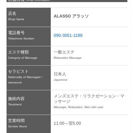
店名
ALASSO アラッソ
Shop Name
電話番号
090-3051-1188
Telephone Number
エステ種類
一般エステ
Category of Massage
Relaxation Massage
セラピスト
日本人
Nationality of Massagist /
Japanese
masseuse
メンズエステ・リラクゼーション・マ
施術内容
ッサージ
Treatment
Massage, Relaxation, Man skin care
営業時間
11:00～翌5:00
Service Hours