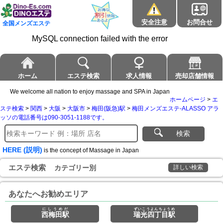
安全注意
お問合せ
全国メンズエステ
MySQL connection failed with the error
ホーム
エステ検索
求人情報
売却店舗情報
We welcome all nation to enjoy massage and SPA in Japan
ホームページ
>
エ
ステ検索
>
関西
>
大阪
>
大阪市
>
梅田(阪急)駅
>
梅田メンズエステ-ALASSO アラ
ッソの電話番号は090-3051-1188です。
検索
HERE (説明)
is the concept of Massage in Japan
エステ検索
カテゴリー別
詳しい検索
あなたへお勧めエリア
にしうめだ
ずいこうよんちょうめ
西梅田駅
瑞光四丁目駅