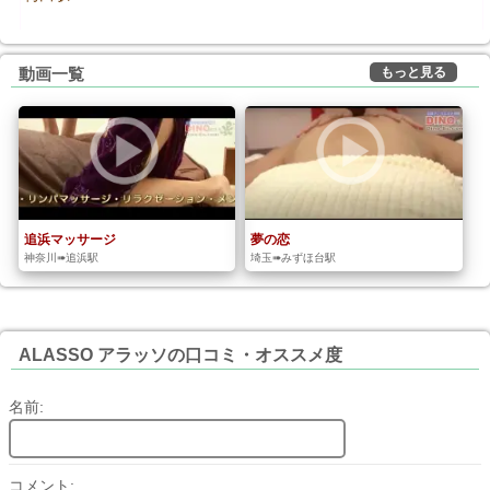
もっと見る
動画一覧
追浜マッサージ
夢の恋
神奈川➠追浜駅
埼玉➠みずほ台駅
ALASSO アラッソの口コミ・オススメ度
名前:
コメント: