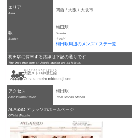
エリア
関西 / 大阪 / 大阪市
Area
梅田駅
駅
Umeda
Station
うめだ
梅田駅周辺のメンズエステ一覧
梅田駅に停車する路線は下記の通りです
The lines that stop at Umeda station are as follows:
🚂
おおさかめとろみどうすじせん
大阪メトロ御堂筋線
Oosaka metro midousuji sen
アクセス
梅田駅
Access from Station
 from Umeda Station
ALASSO アラッソのホームページ
Official Website