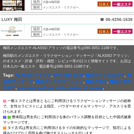
場所
大阪➠梅田駅
日本人
一般エステ
施術
メンズエステ・リラクゼー..
LUXY 梅田
☎
06-4256-1638
場所
大阪➠梅田駅
日本人
一般エステ
施術
メンズエステ・リラクゼー..
梅田メンズエステ-ALASSO アラッソの電話番号は090-3051-1188です。
梅田駅のメンズエステ・リラクゼーション・マッサージ「ALASSO アラッソ」
のオススメ・評価・評判・感想・レビュー等の口コミ情報サイトです。お店は
日本人の一般エステ、電話番号は090-3051-1188です。
Tags:
ALASSO アラッソ
,
090-3051-1188
,
梅田のメンズエステ
,
梅
田のマッサージ
,
梅田のリラクゼーション
,
梅田の指圧
,
梅田の男性
エステ
,
massage and spa in the station of Umeda
,
▇
一般エステとは男女ともにご利用頂けるリラクゼーションマッサージの総称
で、女性セラピストによる指圧、パウダーやオイルマッサージ、アカスリを受
けられます。
▇
▇
整体院は男女共にご利用頂ける体のバランス調整を目的とした中国式健康
マッサージです。
▇
タイ古式は男女共にご利用頂けるタイの伝統的なマッサージで、指圧による
揉みだけでなく四肢を曲げ伸ばすストレッチも行います。