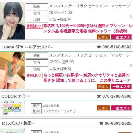
メンズエステ・リラクゼーション・マッサージ
施術
10:00～24:00
営時
大阪➠梅田発
場所
指名料 1,100円〜5,500円(税込) 無料オプション・レ
割引あり
ンタル品 各種携帯充電器 無料シャワー（前後利
用） 臭い消しスプレー
日本人
一般エステ
Luana SPA ～ルアナスパ～
☎
090-5160-5602
メンズエステ・リラクゼーション・マッサージ
施術
12:00～翌5:00
営時
大阪➠梅田発
場所
もっと幅広いお客様へ 当店のクオリティと品質の
割引あり
高さを 認知して頂けるように、 この度リニューア
ル記念として 特別クーポンを発行いたしました。 ネット予約
日本人
一般エステ
のご対応を頂いた お客様に限り通常コースより 総額より【 20
COLOR カラー
☎
070-1788-5600
00円OFF 】にて ご案内させていただきます。
場所
大阪➠梅田駅
日本人
一般エステ
施術
メンズエステ・リラクゼー..
ヒルズスパ 梅田+
☎
06-6809-2628
場所
大阪➠梅田発