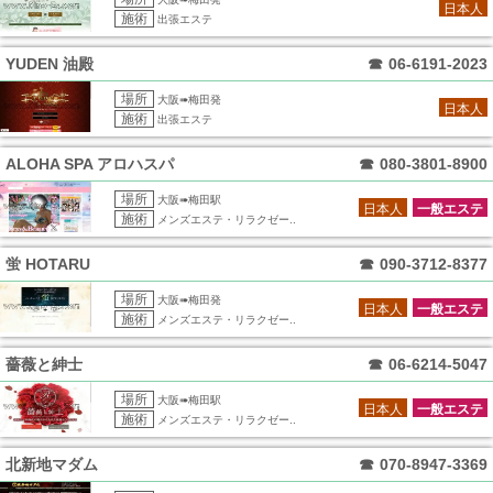
日本人
施術
出張エステ
YUDEN 油殿
☎
06-6191-2023
場所
大阪➠梅田発
日本人
施術
出張エステ
ALOHA SPA アロハスパ
☎
080-3801-8900
場所
大阪➠梅田駅
日本人
一般エステ
施術
メンズエステ・リラクゼー..
蛍 HOTARU
☎
090-3712-8377
場所
大阪➠梅田発
日本人
一般エステ
施術
メンズエステ・リラクゼー..
薔薇と紳士
☎
06-6214-5047
場所
大阪➠梅田駅
日本人
一般エステ
施術
メンズエステ・リラクゼー..
北新地マダム
☎
070-8947-3369