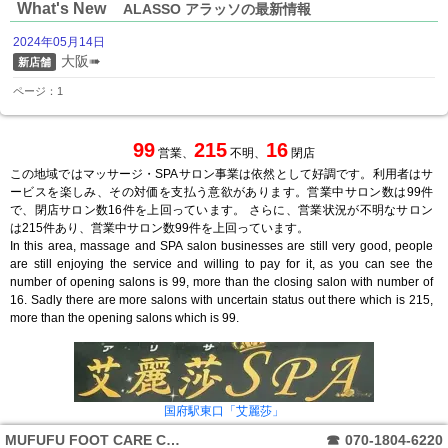
What's New
ALASSO アラッソの最新情報
2024年05月14日
大阪➠
新店舗
ページ：1
99
215
16
営業、
不明、
閉店
この地域ではマッサージ・SPAサロン事業は依然として好調です。利用者はサ
ービスを楽しみ、その対価を支払う意欲があります。営業中サロン数は99件
で、閉店サロン数16件を上回っています。 さらに、営業状況が不明なサロン
は215件あり、営業中サロン数99件を上回っています。
In this area, massage and SPA salon businesses are still very good, people
are still enjoying the service and willing to pay for it, as you can see the
number of opening salons is 99, more than the closing salon with number of
16. Sadly there are more salons with uncertain status out there which is 215,
more than the opening salons which is 99.
国府駅東口「艾麗莎」
MUFUFU FOOT CARE Center
☎
070-1804-6220