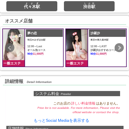
よよぎ
しぶや
代々木駅
渋谷駅
オススメ店舗
夢の恋
沙羅沙
埼玉➠みずほ台駅
東京➠東久留米駅
12:00～Last
12:00～LAST
オール泡コース
沙羅沙おすすめコース
90分
11,000円
90分
11,000円
一般エステ
一般エステ
詳細情報
Detail Information
システム料金
Pricelist
このお店の
詳しい料金情報
はありません。
Price list is not available. For more information, Please visit the
official website or contact the shop.
もっとSocial Mediaを表示する
店舗情報
Shop Information