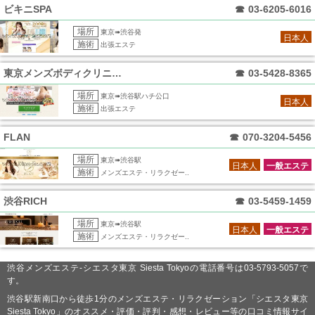
ビキニSPA
☎
03-6205-6016
場所
東京➠渋谷発
日本人
施術
出張エステ
東京メンズボディクリニック TMBC 渋
☎
03-5428-8365
場所
東京➠渋谷駅ハチ公口
日本人
施術
出張エステ
FLAN
☎
070-3204-5456
場所
東京➠渋谷駅
日本人
一般エステ
施術
メンズエステ・リラクゼー..
渋谷RICH
☎
03-5459-1459
場所
東京➠渋谷駅
日本人
一般エステ
施術
メンズエステ・リラクゼー..
渋谷メンズエステ-シエスタ東京 Siesta Tokyoの電話番号は03-5793-5057で
す。
渋谷駅新南口から徒歩1分のメンズエステ・リラクゼーション「シエスタ東京
Siesta Tokyo」のオススメ・評価・評判・感想・レビュー等の口コミ情報サイ