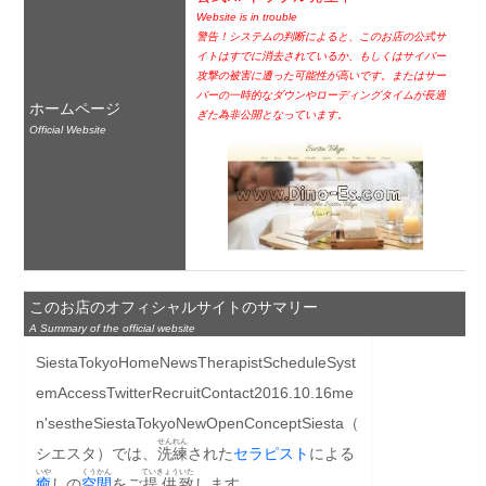
Website is in trouble
警告！システムの判断によると、このお店の公式サ
イトはすでに消去されているか、もしくはサイバー
攻撃の被害に遭った可能性が高いです。またはサー
バーの一時的なダウンやローディングタイムが長過
ホームページ
ぎた為非公開となっています。
Official Website
このお店のオフィシャルサイトのサマリー
A Summary of the official website
SiestaTokyoHomeNewsTherapistScheduleSyst
emAccessTwitterRecruitContact2016.10.16me
n'sestheSiestaTokyoNewOpenConceptSiesta（
せんれん
シエスタ）では、
洗練
された
セラピスト
による
いや
くうかん
ていきょう
いた
癒
しの
空間
をご
提供
致
します。