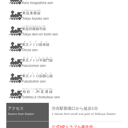
Keio inogashira sen
🚂
とうきゅうとうよこせん
東急東横線
Tokyu toyoko sen
🚂
とうきゅうでんえんとしせん
東急田園都市線
Tokyu den-en toshi sen
🚂
ぎんざせん
東京メトロ銀座線
Ginza sen
🚂
はんぞうもんせん
東京メトロ半蔵門線
Hanzomon sen
🚂
ふくとしんせん
東京メトロ副都心線
Fukutoshin sen
🚂
そうてつ・じぇいあーるちょくつうせん
相鉄・JR直通線
Sotetsu jr chokutsuu sen
アクセス
渋谷駅新南口から徒歩1分
Access from Station
1 minute from south exit gate of Shibuya Station
公式HPトラブル発生中