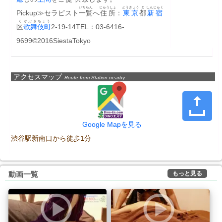
いちらん
じゅうしょ
とうきょう
と
しんじゅく
Pickup≫セラピスト
一覧
へ﻿
住所
：
東京
都
新宿
く
かぶきちょう
区
歌舞伎町
2-19-14TEL：03-6416-
9699©2016SiestaTokyo
アクセスマップ
Route from Station nearby
Google Mapを見る
渋谷駅新南口から徒歩1分
もっと見る
動画一覧