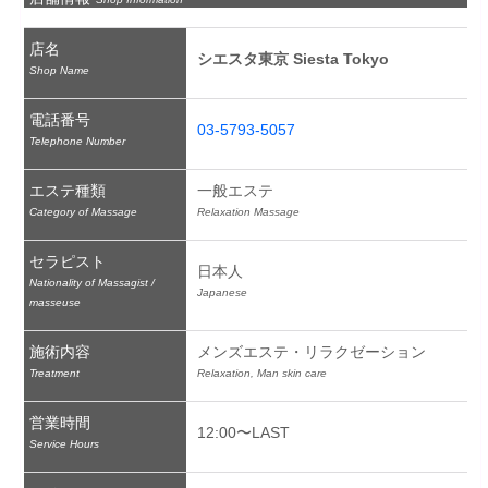
店名
シエスタ東京 Siesta Tokyo
Shop Name
電話番号
03-5793-5057
Telephone Number
エステ種類
一般エステ
Category of Massage
Relaxation Massage
セラピスト
日本人
Nationality of Massagist /
Japanese
masseuse
施術内容
メンズエステ・リラクゼーション
Treatment
Relaxation, Man skin care
営業時間
12:00〜LAST
Service Hours