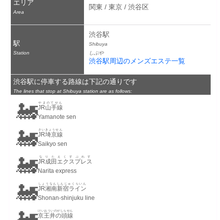
エリア
関東 / 東京 / 渋谷区
Area
渋谷駅
駅
Shibuya
Station
しぶや
渋谷駅周辺のメンズエステ一覧
渋谷駅に停車する路線は下記の通りです
The lines that stop at Shibuya station are as follows:
🚂
やまのてせん
JR山手線
Yamanote sen
🚂
さいきょうせん
JR埼京線
Saikyo sen
🚂
なりたえくすぷれす
JR成田エクスプレス
Narita express
🚂
しょうなんしんじゅくらいん
JR湘南新宿ライン
Shonan-shinjuku line
🚂
けいおういのがしらせん
京王井の頭線