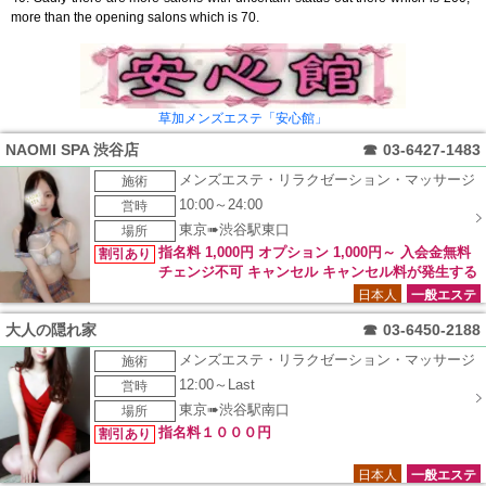
more than the opening salons which is 70.
草加メンズエステ「安心館」
NAOMI SPA 渋谷店
☎
03-6427-1483
メンズエステ・リラクゼーション・マッサージ
施術
10:00～24:00
営時
東京➠渋谷駅東口
場所
指名料 1,000円 オプション 1,000円～ 入会金無料
割引あり
チェンジ不可 キャンセル キャンセル料が発生する
場合がございます。
日本人
一般エステ
大人の隠れ家
☎
03-6450-2188
メンズエステ・リラクゼーション・マッサージ
施術
12:00～Last
営時
東京➠渋谷駅南口
場所
指名料１０００円
割引あり
日本人
一般エステ