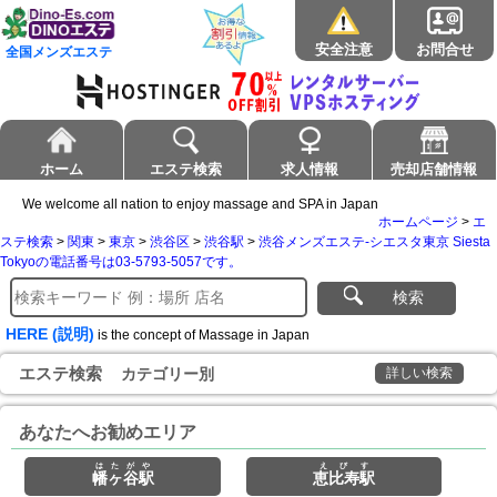
安全注意
お問合せ
全国メンズエステ
ホーム
エステ検索
求人情報
売却店舗情報
We welcome all nation to enjoy massage and SPA in Japan
ホームページ
>
エ
ステ検索
>
関東
>
東京
>
渋谷区
>
渋谷駅
>
渋谷メンズエステ-シエスタ東京 Siesta
Tokyoの電話番号は03-5793-5057です。
検索
HERE (説明)
is the concept of Massage in Japan
エステ検索
カテゴリー別
詳しい検索
あなたへお勧めエリア
はたがや
えびす
幡ヶ谷駅
恵比寿駅