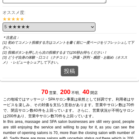
オススメ度:
★★★★★
＊注意点：
[1] 初めてコメント投稿する方はコメントを書く前に一度ページをリフレッシュして下
さい。
[2] 投稿ボタンを押したら次の投稿するまでは30秒お待ちください！
[3] どうぞ自身の体験・口コミ（クチコミ）・評価・評判・感想・お勧め（オスス
メ）・レビューをシェアして下さい。
投稿
70
200
40
営業、
不明、
閉店
この地域ではマッサージ・SPAサロン事業は依然として好調です。利用者はサ
ービスを楽しみ、その対価を支払う意欲があります。営業中サロン数は70件
で、閉店サロン数40件を上回っています。 さらに、営業状況が不明なサロン
は200件あり、営業中サロン数70件を上回っています。
In this area, massage and SPA salon businesses are still very good, people
are still enjoying the service and willing to pay for it, as you can see the
number of opening salons is 70, more than the closing salon with number of
40. Sadly there are more salons with uncertain status out there which is 200,