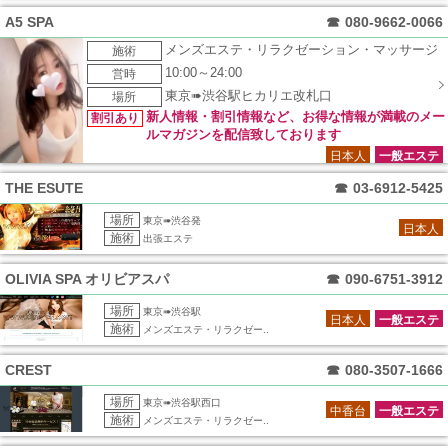
A5 SPA
☎
080-9662-0066
メンズエステ・リラクゼーション・マッサージ
施術
10:00～24:00
営時
東京➠渋谷駅ヒカリエ改札口
場所
新人情報・割引情報など、お得な情報が満載のメー
割引あり
ルマガジンを配信致しております
日本人
一般エステ
THE ESUTE
☎
03-6912-5425
場所
東京➠渋谷発
日本人
施術
出張エステ
OLIVIA SPA オリビアスパ
☎
090-6751-3912
場所
東京➠渋谷駅
日本人
一般エステ
施術
メンズエステ・リラクゼー..
CREST
☎
080-3507-1666
場所
東京➠渋谷駅西口
中香台
一般エステ
施術
メンズエステ・リラクゼー..