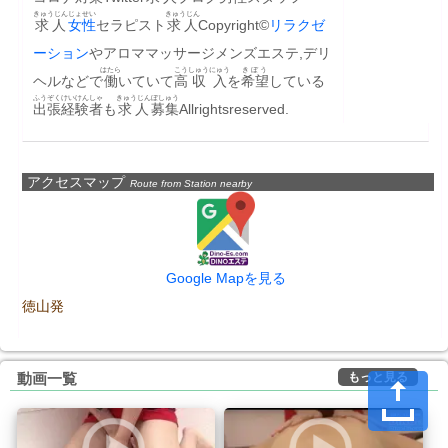
きゅうじん
じょせい
きゅうじん
求人
女性
セラピスト
求人
Copyright©
リラクゼ
ーション
やアロママッサージメンズエステ,デリ
はたら
こう
しゅうにゅう
きぼう
ヘルなどで
働
いていて
高
収入
を
希望
している
ふうぞく
けいけん
しゃ
きゅうじん
ぼしゅう
出張
経験
者
も
求人
募集
Allrightsreserved.
アクセスマップ
Route from Station nearby
Google Mapを見る
徳山発
もっと見る
動画一覧