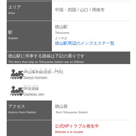
エリア
中国・四国 / 山口 / 周南市
Area
徳山駅
駅
Tokuyama
Station
とくやま
徳山駅周辺のメンズエステ一覧
徳山駅に停車する路線は下記の通りです
The lines that stop at Tokuyama station are as follows:
🚂
さんようほんせん
JR山陽本線(岩国～門司)
Sanyo honsen
🚂
がんとくせん
JR岩徳線
Gantoku sen
アクセス
徳山発
Access from Station
 from Tokuyama Station
公式HPトラブル発生中
Website is in trouble