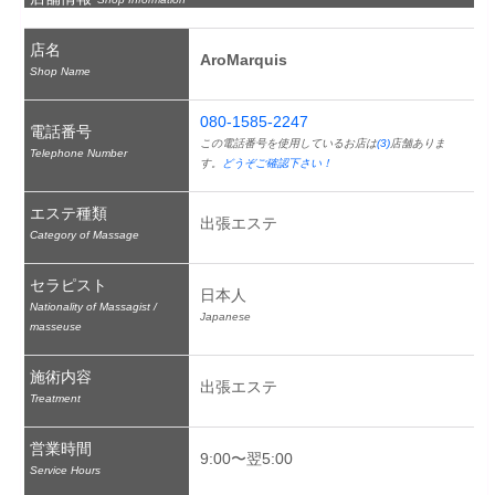
店名
AroMarquis
Shop Name
080-1585-2247
電話番号
この電話番号を使用しているお店は
(3)
店舗ありま
Telephone Number
す。
どうぞご確認下さい！
エステ種類
出張エステ
Category of Massage
セラピスト
日本人
Nationality of Massagist /
Japanese
masseuse
施術内容
出張エステ
Treatment
営業時間
9:00〜翌5:00
Service Hours