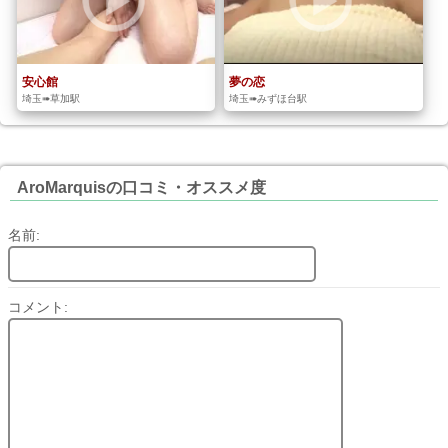
安心館
夢の恋
埼玉➠草加駅
埼玉➠みずほ台駅
AroMarquisの口コミ・オススメ度
名前:
コメント: