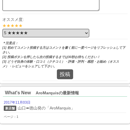
オススメ度:
★★★★★
＊注意点：
[1] 初めてコメント投稿する方はコメントを書く前に一度ページをリフレッシュして下
さい。
[2] 投稿ボタンを押したら次の投稿するまでは30秒お待ちください！
[3] どうぞ自身の体験・口コミ（クチコミ）・評価・評判・感想・お勧め（オスス
メ）・レビューをシェアして下さい。
投稿
What's New
AroMarquisの最新情報
2017年11月03日
山口➠徳山発の「AroMarquis」
新店舗
ページ：1