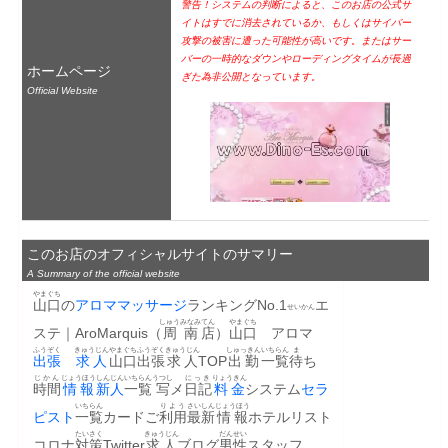
警告！システムの判断によると、このお店の公式サ
イトはすでに消去されているか、もしくはサイバー
攻撃の被害に遭った可能性が高いです。またはサー
バーの一時的なダウンやローディングタイムが長過
ホームページ
ぎた為非公開となっています。
Official Website
このお店のオフィシャルサイトのサマリー
A Summary of the official website
やまぐち
山口
の
アロマ
マッサージ
ランキングNo.1
エ
せいかん
しゅう
みなみ
てん
やまぐち
ステ｜AroMarquis（
周
南
店
）
山口
　アロマ　
ふうぞく
きゅうじん
やまぐち
ふうぞく
きゅうじん
しゅっきん
いちらん
ま
出張
求人
山口
出張
求人
TOP
出勤
一覧
待
ち
じかん
じょうほう
しんじん
いちらん
うつし
にっき
りょうきん
時間
情報
新人
一覧
写
メ
日記
料金
システム
セラ
いちらん
りよう
さいしん
じょうほう
ピスト
一覧
カードご
利用
最新
情報
ホテルリスト
たいさく
きゅうじん
だんせい
コロナ
対策
Twitter
求人
ブログ
男性
スタッフ