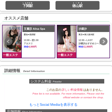
しものせき
とくやま
下関駅
徳山駅
オススメ店舗
艾麗莎 Alisa Spa
沙羅沙
愛知➠国府駅
東京➠東久留米駅
13:00～翌1:00
12:00～LAST
アカスリ
沙羅沙おすすめコース
30分
4,000円
90分
11,000円
一般エステ
一般エステ
詳細情報
Detail Information
システム料金
Pricelist
このお店の
詳しい料金情報
はありません。
Price list is not available. For more information, Please visit the
official website or contact the shop.
もっとSocial Mediaを表示する
店舗情報
Shop Information