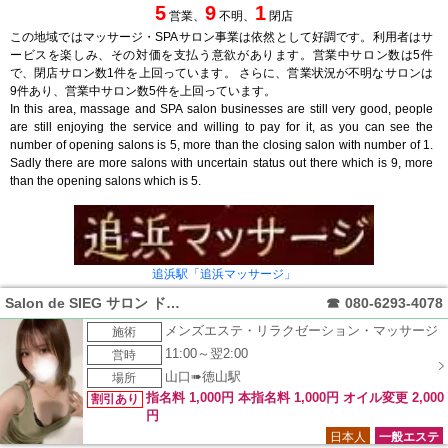
5
9
1
営業、
不明、
閉店
この地域ではマッサージ・SPAサロン事業は依然として好調です。利用者はサ
ービスを楽しみ、その対価を支払う意欲があります。営業中サロン数は5件
で、閉店サロン数1件を上回っています。 さらに、営業状況が不明なサロンは
9件あり、営業中サロン数5件を上回っています。
In this area, massage and SPA salon businesses are still very good, people
are still enjoying the service and willing to pay for it, as you can see the
number of opening salons is 5, more than the closing salon with number of 1.
Sadly there are more salons with uncertain status out there which is 9, more
than the opening salons which is 5.
追浜駅「追浜マッサージ」
Salon de SIEG サロン ド ジーク
☎
080-6293-4078
メンズエステ・リラクゼーション・マッサージ
施術
11:00～翌2:00
営時
山口➠徳山駅
場所
指名料 1,000円 本指名料 1,000円 オイル変更 2,000
割引あり
円
日本人
一般エステ