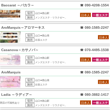
Baccarat ～バカラ～
☎
090-4208-1554
場所
山口➠徳山駅
日本人
一般エステ
施術
メンズエステ・リラクゼー..
AroMarquis～アロマーキス
☎
080-1585-2247
場所
山口➠徳山発
日本人
施術
出張エステ
Casanova～カサノバ～
☎
070-4495-1538
場所
山口➠徳山駅
日本人
一般エステ
施術
メンズエステ・リラクゼー..
AroMarquis
☎
080-1585-2247
場所
山口➠徳山発
日本人
施術
出張エステ
Ladia ～ラディア～
☎
080-3882-1417
場所
山口➠徳山駅
日本人
一般エステ
閉店の可能性あり
施術
メンズエステ・リラクゼー..