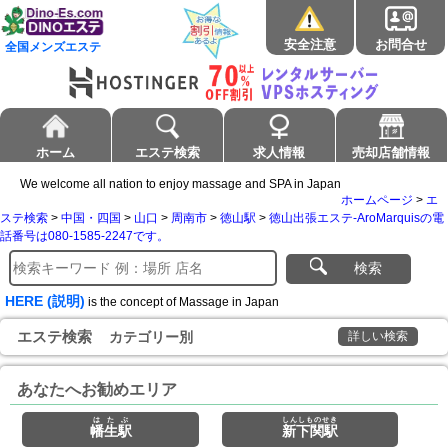
安全注意
お問合せ
全国メンズエステ
ホーム
エステ検索
求人情報
売却店舗情報
We welcome all nation to enjoy massage and SPA in Japan
ホームページ
>
エ
ステ検索
>
中国・四国
>
山口
>
周南市
>
徳山駅
>
徳山出張エステ-AroMarquisの電
話番号は080-1585-2247です。
検索
HERE (説明)
is the concept of Massage in Japan
エステ検索
カテゴリー別
詳しい検索
あなたへお勧めエリア
はたぶ
しんしものせき
幡生駅
新下関駅