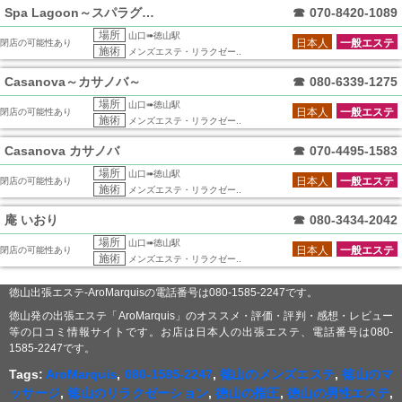
Spa Lagoon～スパラグーン～
☎
070-8420-1089
場所
山口➠徳山駅
日本人
一般エステ
閉店の可能性あり
施術
メンズエステ・リラクゼー..
Casanova～カサノバ～
☎
080-6339-1275
場所
山口➠徳山駅
日本人
一般エステ
閉店の可能性あり
施術
メンズエステ・リラクゼー..
Casanova カサノバ
☎
070-4495-1583
場所
山口➠徳山駅
日本人
一般エステ
閉店の可能性あり
施術
メンズエステ・リラクゼー..
庵 いおり
☎
080-3434-2042
場所
山口➠徳山駅
日本人
一般エステ
閉店の可能性あり
施術
メンズエステ・リラクゼー..
徳山出張エステ-AroMarquisの電話番号は080-1585-2247です。
徳山発の出張エステ「AroMarquis」のオススメ・評価・評判・感想・レビュー
等の口コミ情報サイトです。お店は日本人の出張エステ、電話番号は080-
1585-2247です。
Tags:
AroMarquis
,
080-1585-2247
,
徳山のメンズエステ
,
徳山のマ
ッサージ
,
徳山のリラクゼーション
,
徳山の指圧
,
徳山の男性エステ
,