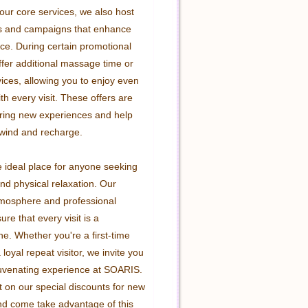
 our core services, we also host 
s and campaigns that enhance 
ce. During certain promotional 
ffer additional massage time or 
ices, allowing you to enjoy even 
h every visit. These offers are 
ring new experiences and help 
nwind and recharge.

 ideal place for anyone seeking 
nd physical relaxation. Our 
mosphere and professional 
re that every visit is a 
. Whether you're a first-time 
loyal repeat visitor, we invite you 
juvenating experience at SOARIS. 
 on our special discounts for new 
d come take advantage of this 