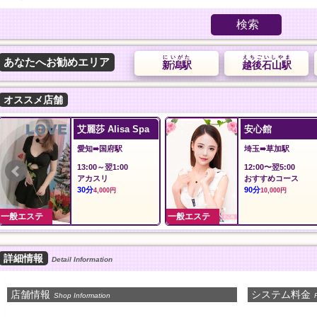
検索
にいがた
えちごいしやま
あなたへお勧めエリア
新潟駅
越後石山駅
オススメ店舗
艾麗莎 Alisa Spa
安心館
愛知➠国府駅
埼玉➠草加駅
13:00～翌1:00
12:00〜翌5:00
アカスリ
おすすめコース
30分
90分
4,000円
10,000円
一般エステ
一般エステ
詳細情報
Detail Information
店舗情報
システム料金
Shop Information
P