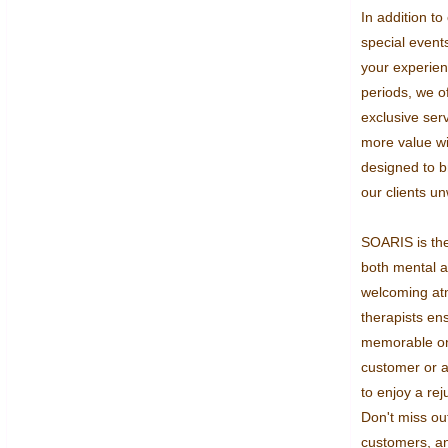
In addition to
special event
your experien
periods, we o
exclusive serv
more value wit
designed to b
our clients u
SOARIS is the
both mental a
welcoming at
therapists ensu
memorable one
customer or a 
to enjoy a re
Don't miss out
customers, an