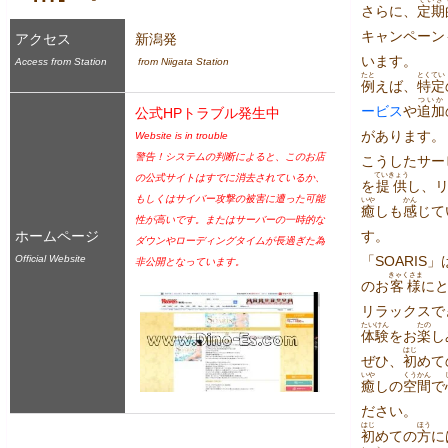
さらに、
定期
キャンペーン
アクセス
新潟発
います。
Access from Station
 from Niigata Station
たと
とくてい
例
えば、
特定
ついか
ービス
や
追加
公式HPトラブル発生中
があります。
Website is in trouble
警告！システムの判断によると、このお店
こうしたサー
ていきょう
の公式サイトはすでに消去されているか、
を
提供
し、
もしくはサイバー攻撃の被害に遭った可能
いや
かん
癒
しも
感
じて
性が高いです。またはサーバーの一時的な
ホームページ
す。
ダウンやローディングタイムが長過ぎた為
Official Website
「SOARIS」
非公開となっています。
きゃくさま
のお
客様
に
リラックスで
たいけん
たの
体験
をお
楽
し
はじ
ぜひ、
初
めて
いや
くうかん
癒
しの
空間
で
ださい。
はじ
ほう
初
めての
方
に