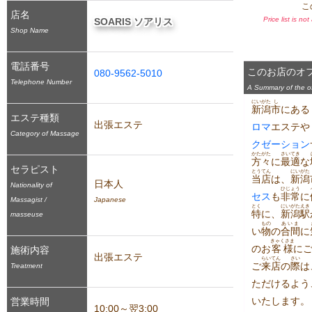
こ
店名
Price list is no
SOARIS ソアリス
Shop Name
電話番号
このお店のオ
080-9562-5010
Telephone Number
A Summary of the off
にいがた
し
新潟
市
にある
エステ種類
出張エステ
ロマ
エステや
Category of Massage
クゼーション
かたがた
さいてき
方々
に
最適
な
セラピスト
とうてん
にいがた
当店
は、
新潟
日本人
Nationality of
ひじょう
セス
も
非常
に
Massagist /
Japanese
とく
にいがた
えき
特
に、
新潟
駅
masseuse
もの
あいま
い
物
の
合間
に
きゃくさま
のお
客様
に
施術内容
出張エステ
らいてん
さい
ご
来店
の
際
は
Treatment
ただけるよう
いたします。
営業時間
10:00～翌3:00