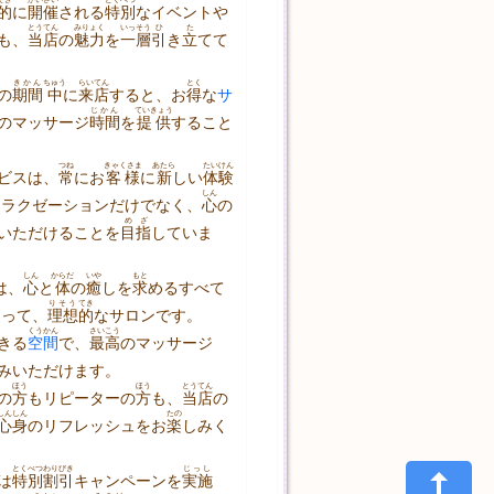
的
に
開催
される
特別
なイベントや
とうてん
みりょく
いっそう
ひ
た
も、
当店
の
魅力
を
一層
引
き
立
てて
きかん
ちゅう
らいてん
とく
の
期間
中
に
来店
すると、お
得
な
サ
じかん
ていきょう
のマッサージ
時間
を
提供
すること
つね
きゃくさま
あたら
たいけん
ビスは、
常
にお
客様
に
新
しい
体験
しん
リラクゼーションだけでなく、
心
の
めざ
いただけることを
目指
していま
しん
からだ
いや
もと
は、
心
と
体
の
癒
しを
求
めるすべて
りそう
てき
とって、
理想
的
なサロンです。
くうかん
さいこう
きる
空間
で、
最高
のマッサージ
みいただけます。
ほう
ほう
とうてん
の
方
もリピーターの
方
も、
当店
の
しんしん
たの
心身
のリフレッシュをお
楽
しみく
とくべつ
わりびき
じっし
は
特別
割引
キャンペーンを
実施