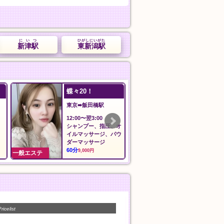
にいつ
ひがしにいがた
新津駅
東新潟駅
蝶々20！
ilAria アリア
東京➠飯田橋駅
東京➠新御徒町
12:00〜翌3:00
12:00〜LAST
シャンプー、指圧、オ
料金
イルマッサージ、パウ
60分
8,000円
ダーマッサージ
60分
9,000円
一般エステ
一般エステ
ricelist