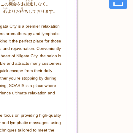
きかい
みのが
、この
機会
をお
見逃
しなく。
しん
ま
、
心
よりお
待
ちしております。
ata City is a premier relaxation 
fers aromatherapy and lymphatic 
ng it the perfect place for those 
 and rejuvenation. Conveniently 
heart of Niigata City, the salon is 
ible and attracts many customers 
quick escape from their daily 
ther you're stopping by during 
ing, SOARIS is a place where 
ience ultimate relaxation and 
 focus on providing high-quality 
 and lymphatic massages, using 
echniques tailored to meet the 