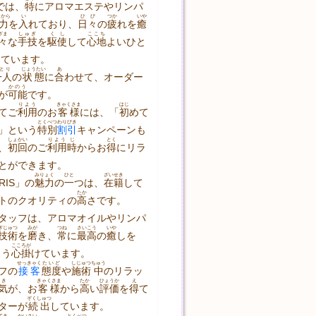
」では、
特
にアロマエステやリンパ
ちから
い
ひび
つか
いや
力
を
入
れており、
日々
の
疲
れを
癒
ざま
しゅぎ
くし
ここち
々
な
手技
を
駆使
して
心地
よいひと
しています。
とり
じょうたい
あ
一人
の
状態
に
合
わせて、オーダー
かのう
が
可能
です。
りよう
きゃくさま
はじ
てご
利用
のお
客様
には、「
初
めて
とくべつ
わりびき
」という
特別
割引
キャンペーンも
しょかい
りよう
じ
とく
、
初回
のご
利用
時
からお
得
にリラ
とができます。
みりょく
ひと
ざいせき
RIS」の
魅力
の
一
つは、
在籍
して
たか
トのクオリティの
高
さです。
タッフは、アロマオイルやリンパ
ぎじゅつ
みが
つね
さいこう
いや
技術
を
磨
き、
常
に
最高
の
癒
しを
こころが
よう
心掛
けています。
せっきゃく
たいど
しじゅつ
ちゅう
フの
接客
態度
や
施術
中
のリラッ
き
きゃくさま
たか
ひょうか
え
気
が、お
客様
から
高
い
評価
を
得
て
ぞくしゅつ
ターが
続出
しています。
てき
かいさい
とくべつ