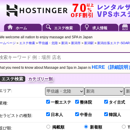
ホーム
エステ検索
求人情報
We welcome all nation to enjoy massage and SPA in Japan
ームページ
>
エステ検索
>
甲信越・北陸
>
新潟
>
新潟市
>
新潟駅
>
新潟出張エステ-SOARI
HERE（詳細説明
at you need to know about Massage and Spa in Japan is
エステ検索
カテゴリー別
エリア:
一般エステ
整体院
タイ古式
業種:
日本人
中香台
韓国人
セラピストの種類:
掲載順
新着順
並び順: