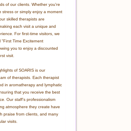
ds of our clients. Whether you're 
ve stress or simply enjoy a moment 
 our skilled therapists are 
making each visit a unique and 
ience. For first-time visitors, we 
l "First Time Excitement 
owing you to enjoy a discounted 
st visit.

hlights of SOARIS is our 
am of therapists. Each therapist 
ined in aromatherapy and lymphatic 
suring that you receive the best 
ce. Our staff’s professionalism 
ing atmosphere they create have 
h praise from clients, and many 
lar visits.
