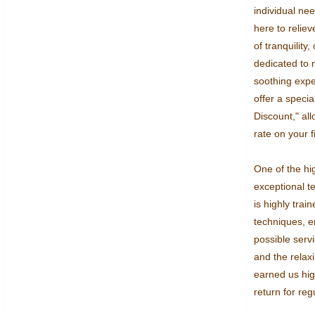
individual nee
here to relie
of tranquility,
dedicated to 
soothing exper
offer a specia
Discount," all
rate on your fir
One of the hig
exceptional te
is highly tra
techniques, en
possible servi
and the relax
earned us hig
return for regu