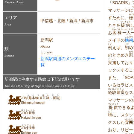
「SOARIS
Service Hours
マッサージに
さま
エリア
すために、
様
甲信越・北陸 / 新潟 / 新潟市
ていきょう
Area
ときを
提供
きゃくさま
いち
にん
ひ
お
客様
一
人
しじゅつ
新潟駅
メイドの
施術
たと
はじ
Niigata
例
えば、
初
め
駅
わり
にいがた
のときめき
割
Station
新潟駅周辺のメンズエステ一
じっし
実施
しており
覧
ックスするこ
また、「SOA
新潟駅に停車する路線は下記の通りです
いるセラピス
The lines that stop at Niigata station are as follows:
けいけん
ほうふ
経験
豊富
なス
🚂
しんえつほんせん
JR信越本線(直江津～新潟)
マッサージの
Shinetsu honsen
ていきょう
提供
できる
🚂
はくしんせん
とく
JR白新線
特
に、スタッ
Hakushin sen
ふんい
クスした
雰囲
🚂
えちごせん
JR越後線
おり、リピー
Echigo sen
ていき