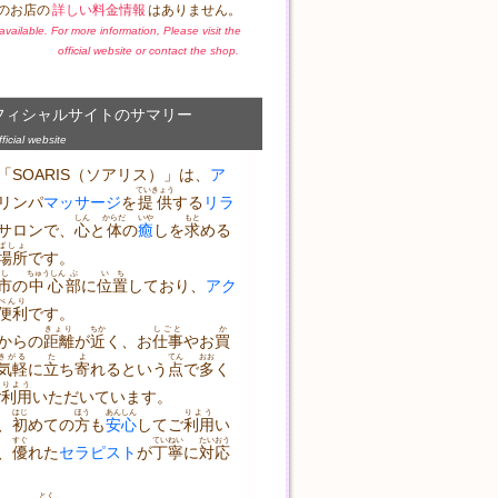
のお店の
詳しい料金情報
はありません。
t available. For more information, Please visit the
official website or contact the shop.
フィシャルサイトのサマリー
icial website
「SOARIS（ソアリス）」は、
ア
ていきょう
リンパ
マッサージ
を
提供
する
リラ
しん
からだ
いや
もと
サロンで、
心
と
体
の
癒
しを
求
める
ばしょ
場所
です。
し
ちゅうしん
ぶ
いち
市
の
中心
部
に
位置
しており、
アク
べんり
便利
です。
きょり
ちか
しごと
か
からの
距離
が
近
く、お
仕事
やお
買
きがる
た
よ
てん
おお
気軽
に
立
ち
寄
れるという
点
で
多
く
りよう
ご
利用
いただいています。
はじ
ほう
あんしん
りよう
、
初
めての
方
も
安心
してご
利用
い
すぐ
ていねい
たいおう
、
優
れた
セラピスト
が
丁寧
に
対応
とく