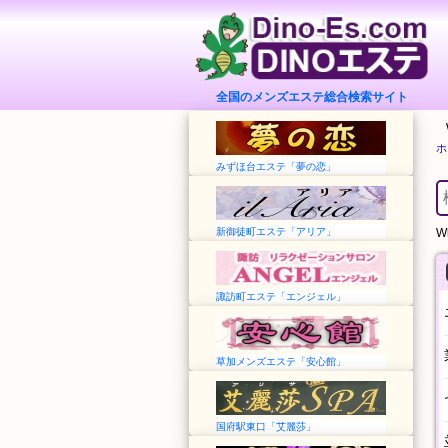
全国のメンズエステ総合検索サイト
ホ
みずほ台エステ「夢の恋」
新御徒町エステ「アリア」
Wh
諏訪町エステ「エンジェル」
草加メンズエステ「安心館」
国府駅東口「艾麗莎」