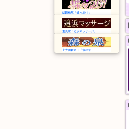
飯田橋駅「蝶々20！」
追浜駅「追浜マッサージ」
上大岡駅西口「森の泉」
森の泉
Angel エンジェル
神奈川➠上大岡駅
愛知➠諏訪町駅
24時間
11:00〜翌02:00
基本指圧
料金
30分
30分
5,000円
5,000円
般エステ
一般エステ