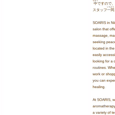
ちゅう
中
ですので
いちどう
スタッフ
一同
SOARIS in Niig
salon that of
massage, maki
seeking peace
located in the 
easily access
looking for a 
routines. Whe
work or shopp
you can exper
healing.

At SOARIS, we
aromatherapy
a variety of t