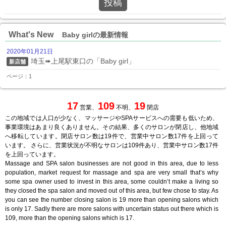
投稿
What's New
Baby girlの最新情報
2020年01月21日
埼玉➠上尾駅東口の「Baby girl」
新店舗
ページ：1
17
109
19
営業、
不明、
閉店
この地域では人口が少なく、マッサージやSPAサービスへの需要も低いため、
事業環境はあまり良くありません。その結果、多くのサロンが閉店し、他地域
へ移転しています。閉店サロン数は19件で、営業中サロン数17件を上回って
います。 さらに、営業状況が不明なサロンは109件あり、営業中サロン数17件
を上回っています。
Massage and SPA salon businesses are not good in this area, due to less
population, market request for massage and spa are very small that’s why
some spa owner used to invest in this area, some couldn’t make a living so
they closed the spa salon and moved out of this area, but few chose to stay. As
you can see the number closing salon is 19 more than opening salons which
is only 17. Sadly there are more salons with uncertain status out there which is
109, more than the opening salons which is 17.