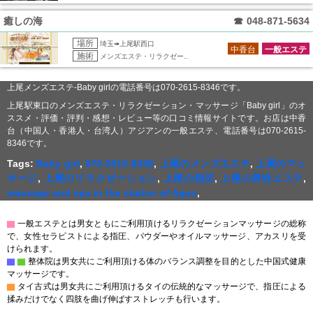
癒しの海
☎
048-871-5634
場所
埼玉➠上尾駅西口
中香台
一般エステ
施術
メンズエステ・リラクゼー..
上尾メンズエステ-Baby girlの電話番号は070-2615-8346です。
上尾駅東口のメンズエステ・リラクゼーション・マッサージ「Baby girl」のオ
ススメ・評価・評判・感想・レビュー等の口コミ情報サイトです。お店は中香
台（中国人・香港人・台湾人）アジアンの一般エステ、電話番号は070-2615-
8346です。
Tags:
Baby girl
,
070-2615-8346
,
上尾のメンズエステ
,
上尾のマッ
サージ
,
上尾のリラクゼーション
,
上尾の指圧
,
上尾の男性エステ
,
massage and spa in the station of Ageo
,
▇
一般エステとは男女ともにご利用頂けるリラクゼーションマッサージの総称
で、女性セラピストによる指圧、パウダーやオイルマッサージ、アカスリを受
けられます。
▇
▇
整体院は男女共にご利用頂ける体のバランス調整を目的とした中国式健康
マッサージです。
▇
タイ古式は男女共にご利用頂けるタイの伝統的なマッサージで、指圧による
揉みだけでなく四肢を曲げ伸ばすストレッチも行います。