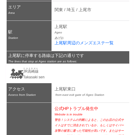
エリア
関東 / 埼玉 / 上尾市
Area
上尾駅
駅
Ageo
Station
あげお
上尾駅周辺のメンズエステ一覧
上尾駅に停車する路線は下記の通りです
The lines that stop at Ageo station are as follows:
🚂
たかさきせん
JR高崎線
Takasaki sen
アクセス
上尾駅東口
Access from Station
 from east exit gate of Ageo Station
公式HPトラブル発生中
Website is in trouble
警告！システムの判断によると、このお店の公式サ
イトはすでに消去されているか、もしくはサイバー
攻撃の被害に遭った可能性が高いです。またはサー