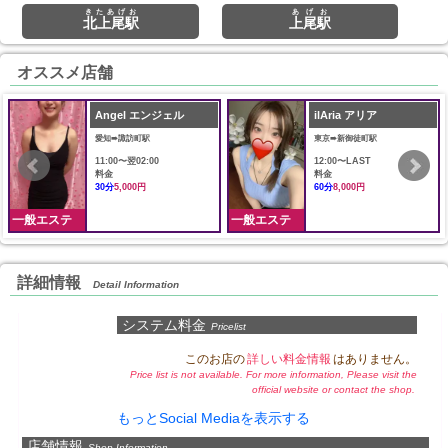
きたあげお
あげお
北上尾駅
上尾駅
オススメ店舗
Angel エンジェル
ilAria アリア
愛知➠諏訪町駅
東京➠新御徒町駅
11:00〜翌02:00
12:00〜LAST
料金
料金
30分
5,000円
60分
8,000円
一般エステ
一般エステ
詳細情報
Detail Information
システム料金
Pricelist
このお店の
詳しい料金情報
はありません。
Price list is not available. For more information, Please visit the
official website or contact the shop.
もっとSocial Mediaを表示する
店舗情報
Shop Information