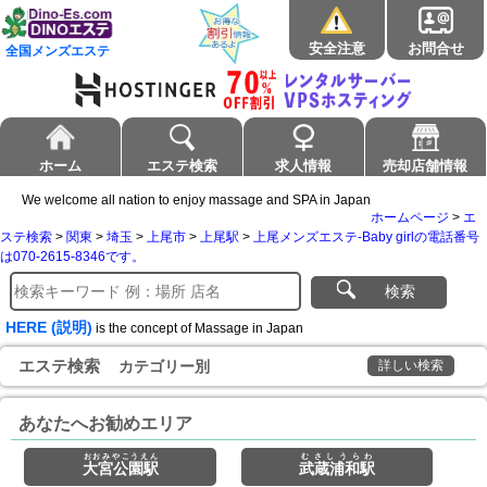
安全注意
お問合せ
全国メンズエステ
ホーム
エステ検索
求人情報
売却店舗情報
We welcome all nation to enjoy massage and SPA in Japan
ホームページ
>
エ
ステ検索
>
関東
>
埼玉
>
上尾市
>
上尾駅
>
上尾メンズエステ-Baby girlの電話番号
は070-2615-8346です。
検索
HERE (説明)
is the concept of Massage in Japan
エステ検索
カテゴリー別
詳しい検索
あなたへお勧めエリア
おおみやこうえん
むさしうらわ
大宮公園駅
武蔵浦和駅