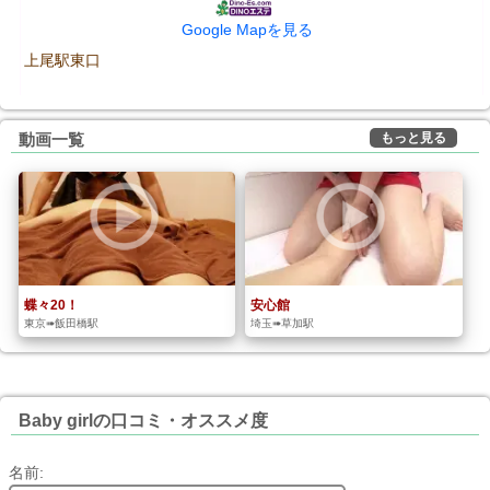
Google Mapを見る
上尾駅東口
もっと見る
動画一覧
蝶々20！
安心館
東京➠飯田橋駅
埼玉➠草加駅
Baby girlの口コミ・オススメ度
名前: