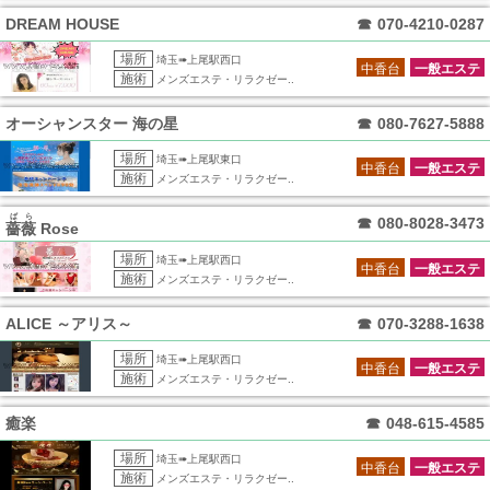
DREAM HOUSE
☎
070-4210-0287
場所
埼玉➠上尾駅西口
中香台
一般エステ
施術
メンズエステ・リラクゼー..
オーシャンスター 海の星
☎
080-7627-5888
場所
埼玉➠上尾駅東口
中香台
一般エステ
施術
メンズエステ・リラクゼー..
ばら
☎
080-8028-3473
薔薇
Rose
場所
埼玉➠上尾駅西口
中香台
一般エステ
施術
メンズエステ・リラクゼー..
ALICE ～アリス～
☎
070-3288-1638
場所
埼玉➠上尾駅西口
中香台
一般エステ
施術
メンズエステ・リラクゼー..
癒楽
☎
048-615-4585
場所
埼玉➠上尾駅西口
中香台
一般エステ
施術
メンズエステ・リラクゼー..