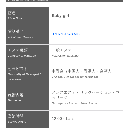
店名
Baby girl
Shop Name
電話番号
070-2615-8346
Telephone Number
エステ種類
一般エステ
Category of Massage
Relaxation Massage
セラピスト
中香台（中国人・香港人・台湾人）
Nationality of Massagist /
Chinese/ Hongkongese/ Taiwanese
masseuse
メンズエステ・リラクゼーション・マ
施術内容
ッサージ
Treatment
Massage, Relaxation, Man skin care
営業時間
12:00～Last
Service Hours