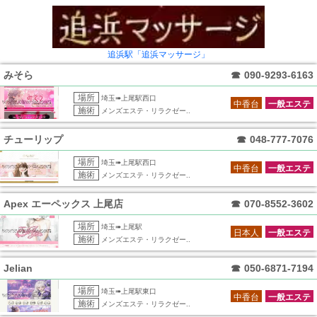
追浜駅「追浜マッサージ」
みそら
☎
090-9293-6163
場所
埼玉➠上尾駅西口
中香台
一般エステ
施術
メンズエステ・リラクゼー..
チューリップ
☎
048-777-7076
場所
埼玉➠上尾駅西口
中香台
一般エステ
施術
メンズエステ・リラクゼー..
Apex エーペックス 上尾店
☎
070-8552-3602
場所
埼玉➠上尾駅
日本人
一般エステ
施術
メンズエステ・リラクゼー..
Jelian
☎
050-6871-7194
場所
埼玉➠上尾駅東口
中香台
一般エステ
施術
メンズエステ・リラクゼー..