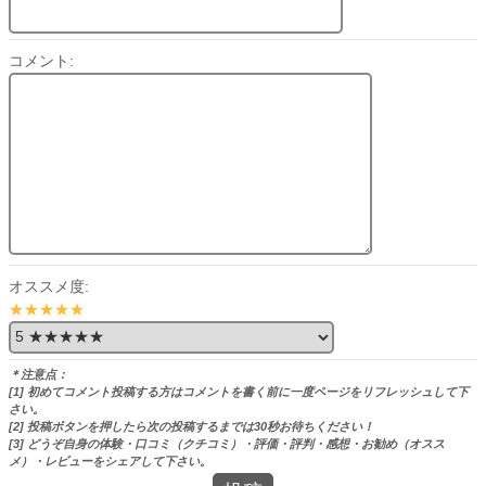
コメント:
オススメ度:
★★★★★
＊注意点：
[1] 初めてコメント投稿する方はコメントを書く前に一度ページをリフレッシュして下
さい。
[2] 投稿ボタンを押したら次の投稿するまでは30秒お待ちください！
[3] どうぞ自身の体験・口コミ（クチコミ）・評価・評判・感想・お勧め（オスス
メ）・レビューをシェアして下さい。