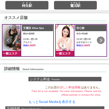
かきお
さぎぬま
柿生駅
鷺沼駅
オススメ店舗
艾麗莎 Alisa Spa
安心館
愛知➠国府駅
埼玉➠草加駅
13:00～翌1:00
12:00〜翌5:00
アカスリ
おすすめコース
30分
4,000円
90分
10,000円
一般エステ
一般エステ
詳細情報
Detail Information
システム料金
Pricelist
このお店の
詳しい料金情報
はありません。
Price list is not available. For more information, Please visit the
official website or contact the shop.
もっとSocial Mediaを表示する
店舗情報
Shop Information