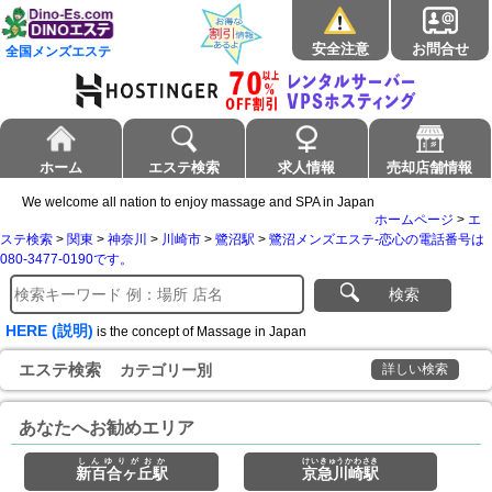
安全注意
お問合せ
全国メンズエステ
ホーム
エステ検索
求人情報
売却店舗情報
We welcome all nation to enjoy massage and SPA in Japan
ホームページ
>
エ
ステ検索
>
関東
>
神奈川
>
川崎市
>
鷺沼駅
>
鷺沼メンズエステ-恋心の電話番号は
080-3477-0190です。
検索
HERE (説明)
is the concept of Massage in Japan
エステ検索
カテゴリー別
詳しい検索
あなたへお勧めエリア
しんゆりがおか
けいきゅうかわさき
新百合ヶ丘駅
京急川崎駅