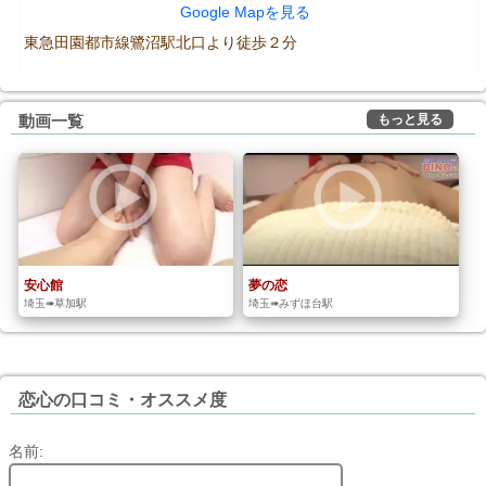
Google Mapを見る
東急田園都市線鷺沼駅北口より徒歩２分
もっと見る
動画一覧
安心館
夢の恋
埼玉➠草加駅
埼玉➠みずほ台駅
恋心の口コミ・オススメ度
名前: