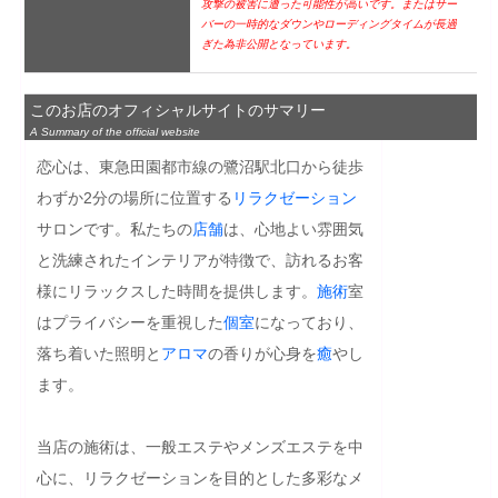
攻撃の被害に遭った可能性が高いです。またはサー
バーの一時的なダウンやローディングタイムが長過
ぎた為非公開となっています。
このお店のオフィシャルサイトのサマリー
A Summary of the official website
恋心は、東急田園都市線の鷺沼駅北口から徒歩
わずか2分の場所に位置する
リラクゼーション
サロンです。私たちの
店舗
は、心地よい雰囲気
と洗練されたインテリアが特徴で、訪れるお客
様にリラックスした時間を提供します。
施術
室
はプライバシーを重視した
個室
になっており、
落ち着いた照明と
アロマ
の香りが心身を
癒
やし
ます。

当店の施術は、一般エステやメンズエステを中
心に、リラクゼーションを目的とした多彩なメ