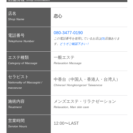
店名
恋心
Shop Name
080-3477-0190
電話番号
この電話番号を使用しているお店は
(3)
店舗ありま
Telephone Number
す。
どうぞご確認下さい！
エステ種類
一般エステ
Category of Massage
Relaxation Massage
セラピスト
中香台（中国人・香港人・台湾人）
Nationality of Massagist /
Chinese/ Hongkongese/ Taiwanese
masseuse
施術内容
メンズエステ・リラクゼーション
Treatment
Relaxation, Man skin care
営業時間
12:00〜LAST
Service Hours