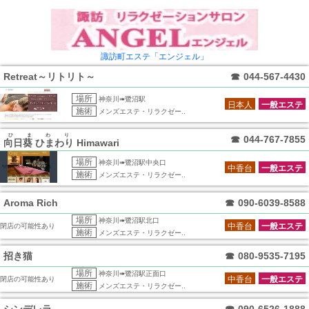
諏訪町エステ「エンジェル」
Retreat～リトリト～
☎
044-567-4430
場所
神奈川➠鷺沼駅
日本人
一般エステ
施術
メンズエステ・リラクゼー..
ひまわり
☎
044-767-7855
向日葵 ひまわり
Himawari
場所
神奈川➠鷺沼駅中央口
中香台
一般エステ
施術
メンズエステ・リラクゼー..
Aroma Rich
☎
090-6039-8588
場所
神奈川➠鷺沼駅北口
中香台
一般エステ
閉店の可能性あり
施術
メンズエステ・リラクゼー..
招き猫
☎
080-9535-7195
場所
神奈川➠鷺沼駅正面口
中香台
一般エステ
閉店の可能性あり
施術
メンズエステ・リラクゼー..