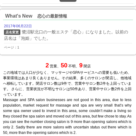
What's New
恋心の最新情報
2017年06月22日
鷺沼駅北口の一般エステ「恋心」になりました。以前の
店名変更
店名は「泡姫」でした。
ページ：1
2
50
9
営業、
不明、
閉店
この地域では人口が少なく、マッサージやSPAサービスへの需要も低いため、
事業環境はあまり良くありません。その結果、多くのサロンが閉店し、他地域
へ移転しています。閉店サロン数は9件で、営業中サロン数2件を上回っていま
す。 さらに、営業状況が不明なサロンは50件あり、営業中サロン数2件を上回
っています。
Massage and SPA salon businesses are not good in this area, due to less
population, market request for massage and spa are very small that’s why
some spa owner used to invest in this area, some couldn’t make a living so
they closed the spa salon and moved out of this area, but few chose to stay. As
you can see the number closing salon is 9 more than opening salons which is
only 2. Sadly there are more salons with uncertain status out there which is
50, more than the opening salons which is 2.