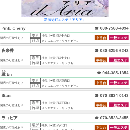
新御徒町エステ「アリア」
Pink. Cherry
☎
080-7588-4894
場所
神奈川➠鷺沼駅中央口
中香台
一般エステ
閉店の可能性あり
施術
メンズエステ・リラクゼー..
夜来香
☎
080-6256-6242
場所
神奈川➠鷺沼駅中央口
中香台
一般エステ
閉店の可能性あり
施術
メンズエステ・リラクゼー..
えん
☎
044-385-1354
縁
En
場所
神奈川➠鷺沼駅正面口
中香台
一般エステ
閉店の可能性あり
施術
メンズエステ・リラクゼー..
Stars
☎
070-3834-0143
場所
神奈川➠鷺沼駅正面口
中香台
一般エステ
閉店の可能性あり
施術
メンズエステ・リラクゼー..
ラコピア
☎
070-3523-3455
場所
神奈川➠鷺沼駅北口
中香台
一般エステ
閉店の可能性あり