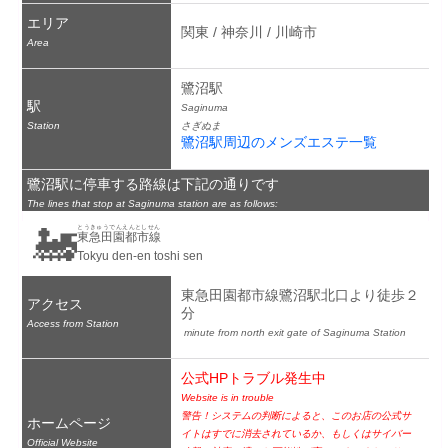
エリア
関東 / 神奈川 / 川崎市
Area
鷺沼駅
駅
Saginuma
Station
さぎぬま
鷺沼駅周辺のメンズエステ一覧
鷺沼駅に停車する路線は下記の通りです
The lines that stop at Saginuma station are as follows:
🚂
とうきゅうでんえんとしせん
東急田園都市線
Tokyu den-en toshi sen
東急田園都市線鷺沼駅北口より徒歩２
アクセス
分
Access from Station
 minute from north exit gate of Saginuma Station
公式HPトラブル発生中
Website is in trouble
警告！システムの判断によると、このお店の公式サ
ホームページ
イトはすでに消去されているか、もしくはサイバー
Official Website