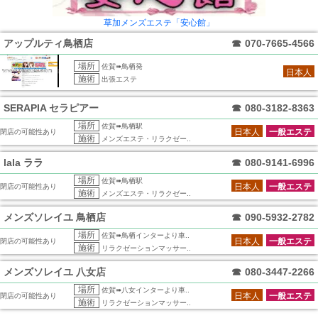
草加メンズエステ「安心館」
アップルティ鳥栖店
☎
070-7665-4566
場所
佐賀➠鳥栖発
日本人
施術
出張エステ
SERAPIA セラピアー
☎
080-3182-8363
場所
佐賀➠鳥栖駅
日本人
一般エステ
閉店の可能性あり
施術
メンズエステ・リラクゼー..
lala ララ
☎
080-9141-6996
場所
佐賀➠鳥栖駅
日本人
一般エステ
閉店の可能性あり
施術
メンズエステ・リラクゼー..
メンズソレイユ 鳥栖店
☎
090-5932-2782
場所
佐賀➠鳥栖インターより車..
日本人
一般エステ
閉店の可能性あり
施術
リラクゼーションマッサー..
メンズソレイユ 八女店
☎
080-3447-2266
場所
佐賀➠八女インターより車..
日本人
一般エステ
閉店の可能性あり
施術
リラクゼーションマッサー..