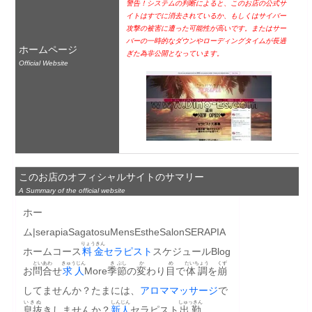
警告！システムの判断によると、このお店の公式サ
イトはすでに消去されているか、もしくはサイバー
攻撃の被害に遭った可能性が高いです。またはサー
バーの一時的なダウンやローディングタイムが長過
ホームページ
ぎた為非公開となっています。
Official Website
このお店のオフィシャルサイトのサマリー
A Summary of the official website
ホー
ム|serapiaSagatosuMensEstheSalonSERAPIA
りょうきん
ホームコース
料金
セラピスト
スケジュールBlog
といあわ
きゅうじん
き
ぶし
か
め
たいちょう
くず
お
問合
せ
求人
More​
季
節
の
変
わり
目
で
体調
を
崩
してませんか？​たまには、
アロマ
マッサージ
で
いきぬ
しんじん
しゅっきん
息抜
きしませんか？​
新人
セラピスト
出勤