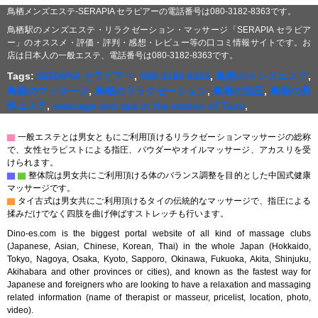
鳥栖メンズエステ-SERAPIA セラピアーの電話番号は080-3182-8363です。
鳥栖駅のメンズエステ・リラクゼーション・マッサージ「SERAPIA セラピア
ー」のオススメ・評価・評判・感想・レビュー等の口コミ情報サイトです。お
店は日本人の一般エステ、電話番号は080-3182-8363です。
Tags:
SERAPIA セラピアー
,
080-3182-8363
,
鳥栖のメンズエステ
,
鳥栖のマッサージ
,
鳥栖のリラクゼーション
,
鳥栖の指圧
,
鳥栖の男
性エステ
,
massage and spa in the station of Tosu
,
▇
一般エステとは男女ともにご利用頂けるリラクゼーションマッサージの総称
で、女性セラピストによる指圧、パウダーやオイルマッサージ、アカスリを受
けられます。
▇
▇
整体院は男女共にご利用頂ける体のバランス調整を目的とした中国式健康
マッサージです。
▇
タイ古式は男女共にご利用頂けるタイの伝統的なマッサージで、指圧による
揉みだけでなく四肢を曲げ伸ばすストレッチも行います。
Dino-es.com is the biggest portal website of all kind of massage clubs
(Japanese, Asian, Chinese, Korean, Thai) in the whole Japan (Hokkaido,
Tokyo, Nagoya, Osaka, Kyoto, Sapporo, Okinawa, Fukuoka, Akita, Shinjuku,
Akihabara and other provinces or cities), and known as the fastest way for
Japanese and foreigners who are looking to have a relaxation and massaging
related information (name of therapist or masseur, pricelist, location, photo,
video).