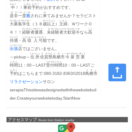
ちゅう
じぜん
よやく
中
！！​​​
事前
予約
がおすすめです。
ぜひ
いち
ど
いや
き
是非
一
度
癒
されに
来
てみませんか？​​セラピスト
だい
ぼしゅう
がくせい
さい
いじょう
しゅふ
大
募集
学生
（１８
歳
以上
）
主婦
、ＷワークＯ
けいけん
しゃ
ゆうぐう
み
けいけん
しゃ
だい
かんげい
いま
こう
Ｋ！！
経験
者
優遇
、
未
経験
者
大
歓迎
今
なら
高
たいぐう
こう
しゅうにゅう
かのう
待遇
・
高
収入
可能
です。
ふうぞく
てん
出張
店
ではございません。
じゅうしょ
さが
けん
とす
し
いまいずみ
えいぎょう
​～pickup～
住所
佐賀
県
鳥栖
市
今泉
営業
じかん
うけつけ
じかん
時間
11：00～LAST
受付
時間
​10：00～LASTご
よやく
とす
し
予約
はこちらまで:​080-3182-8363©2018
鳥栖
市
リラクゼーション
サロン
serapiaThissitewasdesignedwiththewebsitebuil
der.Createyourwebsitetoday.StartNow
アクセスマップ
Route from Station nearby