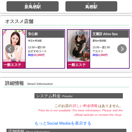
しんとす
とす
新鳥栖駅
鳥栖駅
オススメ店舗
安心館
艾麗莎 Alisa Spa
埼玉➠草加駅
愛知➠国府駅
12:00〜翌5:00
13:00～翌1:00
おすすめコース
アカスリ
90分
10,000円
30分
4,000円
一般エステ
一般エステ
詳細情報
Detail Information
システム料金
Pricelist
このお店の
詳しい料金情報
はありません。
Price list is not available. For more information, Please visit the
official website or contact the shop.
もっとSocial Mediaを表示する
店舗情報
Shop Information