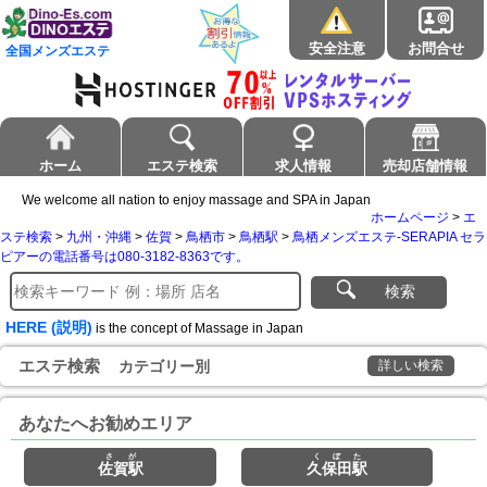
安全注意
お問合せ
全国メンズエステ
ホーム
エステ検索
求人情報
売却店舗情報
We welcome all nation to enjoy massage and SPA in Japan
ホームページ
>
エ
ステ検索
>
九州・沖縄
>
佐賀
>
鳥栖市
>
鳥栖駅
>
鳥栖メンズエステ-SERAPIA セラ
ピアーの電話番号は080-3182-8363です。
検索
HERE (説明)
is the concept of Massage in Japan
エステ検索
カテゴリー別
詳しい検索
あなたへお勧めエリア
さが
くぼた
佐賀駅
久保田駅