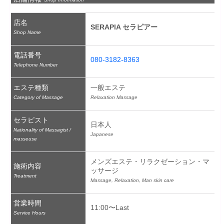
店名
SERAPIA セラピアー
Shop Name
電話番号
080-3182-8363
Telephone Number
エステ種類
一般エステ
Category of Massage
Relaxation Massage
セラピスト
日本人
Nationality of Massagist /
Japanese
masseuse
メンズエステ・リラクゼーション・マ
施術内容
ッサージ
Treatment
Massage, Relaxation, Man skin care
営業時間
11:00〜Last
Service Hours