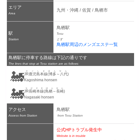
エリア
九州・沖縄 / 佐賀 / 鳥栖市
Area
鳥栖駅
駅
Tosu
Station
とす
鳥栖駅周辺のメンズエステ一覧
鳥栖駅に停車する路線は下記の通りです
The lines that stop at Tosu station are as follows:
🚂
かごしまほんせん
JR鹿児島本線(博多～八代)
Kagoshima honsen
🚂
ながさきほんせん
JR長崎本線(鳥栖～長崎)
Nagasaki honsen
アクセス
鳥栖駅
Access from Station
 from Tosu Station
公式HPトラブル発生中
Website is in trouble