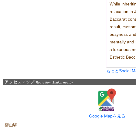
While inheriti
relaxation in
Baccarat const
result, custom
busyness and 
mentally and p
a luxurious 
Esthetic Bacc
もっとSocial 
アクセスマップ
Route from Station nearby
Google Mapを見る
徳山駅