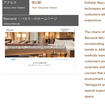
アクセス
徳山駅
Esthetic Bacca
Access from Station
 from Tokuyama Station
techniques wi
customers with
Baccarat ～バカラ～のホームページ
experience.

Official Website
The charm of
Baccarat lies 
incorporating
trends in addi
methods hand
customers are
surprises and 
courses that i
environment an
Yamaguchi are 
special exper
space.
