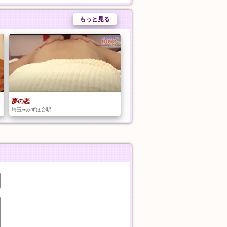
もっと見る
夢の恋
埼玉➠みずほ台駅