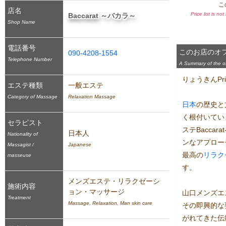
こ
店名
Price list is no
Baccarat ～バカラ～
Shop Name
電話番号
このお店のオ
090-4208-1554
Telephone Number
A Summary of the off
りょうきんPric
エステ種類
一般エステ
Category of Massage
Relaxation Massage
日本
の歴史と
く根付いてい
セラピスト
ステBacca
日本人
Nationality of
ンなアプロー
Massagist /
Japanese
最高の
リラク
masseuse
す。

メンズエステ・リラクゼーシ
施術内容
ョン・マッサージ
山口メンズエス
Treatment
Massage, Relaxation, Man skin care
その即興的な
がれてきた伝