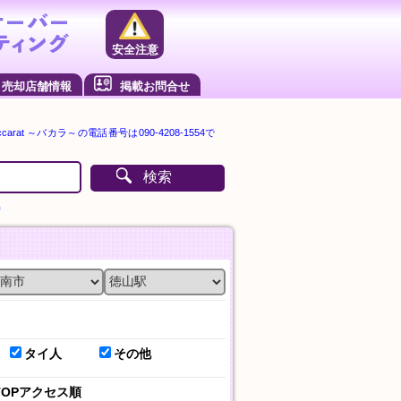
安全注意
売却店舗情報
掲載お問合せ
arat ～バカラ～の電話番号は090-4208-1554で
検索
）
タイ人
その他
TOPアクセス順