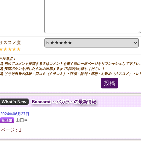
オススメ度:
★★★★★
＊注意点：
[1] 初めてコメント投稿する方はコメントを書く前に一度ページをリフレッシュして下さい
[2] 投稿ボタンを押したら次の投稿するまでは30秒お待ちください！
[3] どうぞ自身の体験・口コミ（クチコミ）・評価・評判・感想・お勧め（オススメ）・
投稿
What's New
Baccarat ～バカラ～の最新情報
2024年06月27日
山口➠
新店舗
ページ：1