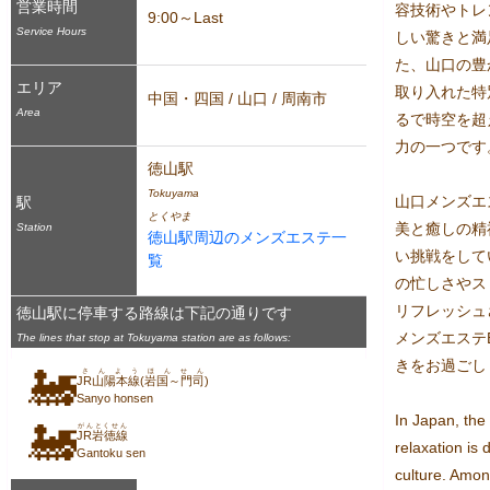
営業時間
容技術やトレ
9:00～Last
Service Hours
しい驚きと満
た、山口の豊
エリア
取り入れた特
中国・四国 / 山口 / 周南市
Area
るで時空を超
力の一つです。
徳山駅
Tokuyama
山口メンズエス
駅
とくやま
美と癒しの精
Station
徳山駅周辺のメンズエステ一
い挑戦をして
覧
の忙しさやス
リフレッシュ
徳山駅に停車する路線は下記の通りです
メンズエステB
The lines that stop at Tokuyama station are as follows:
きをお過ごし
🚂
さんようほんせん
JR山陽本線(岩国～門司)
Sanyo honsen
In Japan, the
🚂
がんとくせん
JR岩徳線
relaxation is 
Gantoku sen
culture. Amo