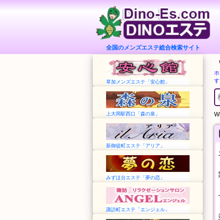
全国のメンズエステ総合検索サイト
ホ
す
草加メンズエステ「安心館」
上大岡駅西口「森の泉」
Wh
新御徒町エステ「アリア」
みずほ台エステ「夢の恋」
諏訪町エステ「エンジェル」