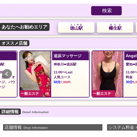
検索
とくやま
はたぶ
あなたへお勧めエリア
徳山駅
幡生駅
オススメ店舗
追浜マッサージ
Angel エンジェ
神奈川➠追浜駅
愛知➠諏訪町駅
11:00〜Last
11:00〜翌02:00
人気コース
料金
50分
30分
7,000円
5,000円
一般エステ
一般エステ
詳細情報
Detail Information
店舗情報
システム料金
Shop Information
P