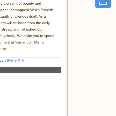
ng the spirit of beauty and 
 Japan, Yamaguchi Men's Esthetic 
antly challenges itself. As a 
ers will be freed from the daily 
stress, and refreshed both 
hysically. We invite you to spend 
moment at Yamaguchi Men's 
arat.
Mediaを表示する