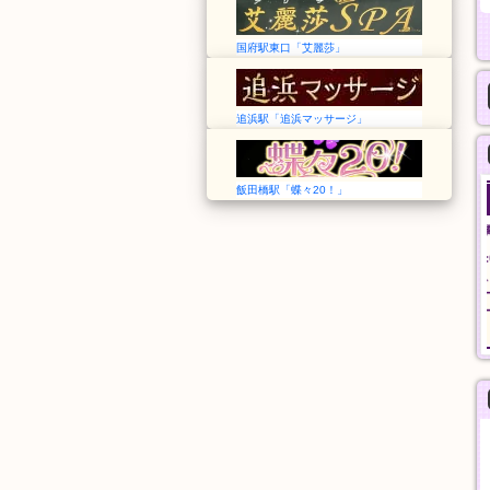
国府駅東口「艾麗莎」
追浜駅「追浜マッサージ」
飯田橋駅「蝶々20！」
森の泉
蝶々20！
神奈川➠上大岡駅
東京➠飯田橋駅
24時間
12:00〜翌3:00
基本指圧
シャンプー、指圧、オ
30分
イルマッサージ、パウ
5,000円
ダーマッサージ
60分
9,000円
般エステ
一般エステ