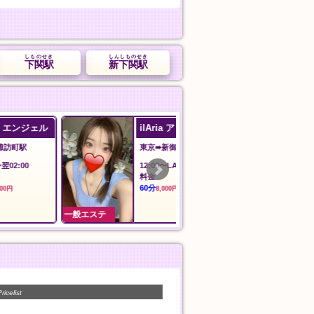
しものせき
しんしものせき
下関駅
新下関駅
ル
ilAria アリア
艾麗莎 Alisa 
東京➠新御徒町駅
愛知➠国府駅
12:00〜LAST
13:00～翌1:00
料金
アカスリ
60分
30分
8,000円
4,000円
一般エステ
一般エステ
ricelist