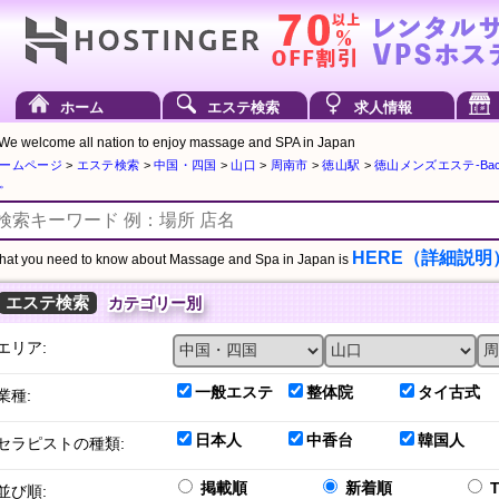
ホーム
エステ検索
求人情報
We welcome all nation to enjoy massage and SPA in Japan
ームページ
>
エステ検索
>
中国・四国
>
山口
>
周南市
>
徳山駅
>
徳山メンズエステ-Bacc
。
HERE（詳細説明
at you need to know about Massage and Spa in Japan is
エステ検索
カテゴリー別
エリア:
一般エステ
整体院
タイ古式
業種:
日本人
中香台
韓国人
セラピストの種類:
掲載順
新着順
並び順: