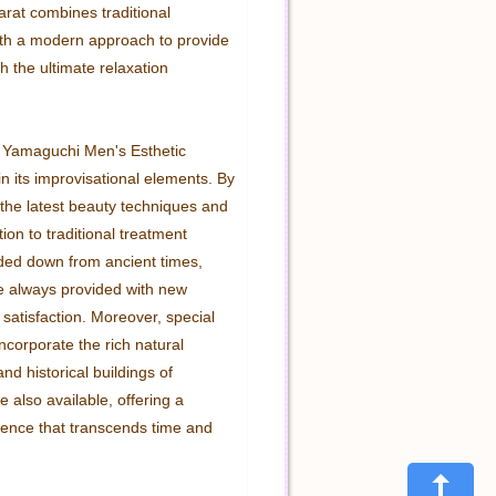
rat combines traditional 
th a modern approach to provide 
 the ultimate relaxation 
 Yamaguchi Men's Esthetic 
in its improvisational elements. By 
 the latest beauty techniques and 
tion to traditional treatment 
ed down from ancient times, 
 always provided with new 
satisfaction. Moreover, special 
ncorporate the rich natural 
d historical buildings of 
also available, offering a 
ience that transcends time and 