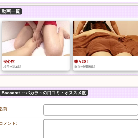
動画一覧
安心館
蝶々20！
埼玉➠草加駅
東京➠飯田橋駅
Baccarat ～バカラ～の口コミ・オススメ度
名前:
コメント: