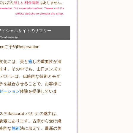
のお店の
詳しい料金情報
はありません。
t available. For more information, Please visit the
official website or contact the shop.
フィシャルサイトのサマリー
icial website
eご予約Reservation

文化には、美と
癒
しの重要性が深
ます。その中でも、山口メンズエ
rat-バカラ-は、伝統的な技術とモダ
チを融合させることで、お客様に
ゼーション
体験を提供していま
テBaccarat-バカラ-の魅力は、
要素にあります。古来から受け継
統的な
施術
法に加えて、最新の美